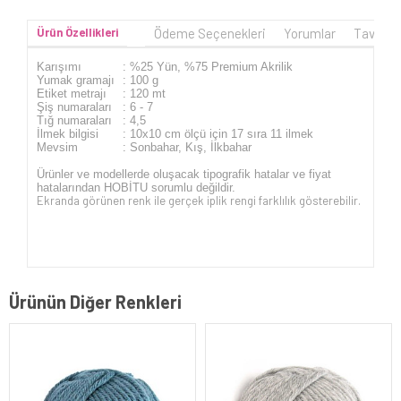
Ürün Özellikleri
Ödeme Seçenekleri
Yorumlar
Tavsiye
Karışımı
: %25 Yün, %75 Premium Akrilik
Yumak gramajı
: 100 g
Etiket metrajı
: 120 mt
Şiş numaraları
: 6 - 7
Tığ numaraları
: 4,5
İlmek bilgisi
: 10x10 cm ölçü için 17 sıra 11 ilmek
Mevsim
: Sonbahar, Kış, İlkbahar
Ürünler ve modellerde oluşacak tipografik hatalar ve fiyat
hatalarından HOBİTU sorumlu değildir.
Ekranda görünen renk ile gerçek iplik rengi farklılık gösterebilir.
Ürünün Diğer Renkleri