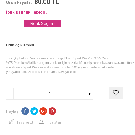
80,00
TL
Ürün Fiyatı :
İplik Kalınlık Tablosu
Renk Seçiniz
Ürün Açıklaması
Tarz Şapkaların Vazgeçilmez seçeneği, Nako Sport Wool'un %25 Yün
%75 Premium Akrilik karışımı vesizler için hazırladığı geniş renk skalasınayaratıcılığını
örebilirsiniz.Sport Wool ile ördüğünüz ürünleri 30° yi geçirmeden makinede
yıkayabilirsiniz.Sererek kurutmanız tavsiye edilir.
Paylaş:
Tavsiye Et
Fiyat Alarmı