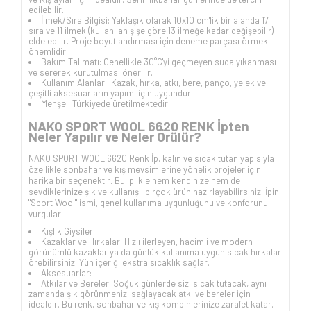
edilebilir.
İlmek/Sıra Bilgisi: Yaklaşık olarak 10x10 cm'lik bir alanda 17
sıra ve 11 ilmek (kullanılan şişe göre 13 ilmeğe kadar değişebilir)
elde edilir. Proje boyutlandırması için deneme parçası örmek
önemlidir.
Bakım Talimatı: Genellikle 30°C'yi geçmeyen suda yıkanması
ve sererek kurutulması önerilir.
Kullanım Alanları: Kazak, hırka, atkı, bere, panço, yelek ve
çeşitli aksesuarların yapımı için uygundur.
Menşei: Türkiye'de üretilmektedir.
NAKO SPORT WOOL 6620 RENK İpten
Neler Yapılır ve Neler Örülür?
NAKO SPORT WOOL 6620 Renk İp, kalın ve sıcak tutan yapısıyla
özellikle sonbahar ve kış mevsimlerine yönelik projeler için
harika bir seçenektir. Bu iplikle hem kendinize hem de
sevdiklerinize şık ve kullanışlı birçok ürün hazırlayabilirsiniz. İpin
"Sport Wool" ismi, genel kullanıma uygunluğunu ve konforunu
vurgular.
Kışlık Giysiler:
Kazaklar ve Hırkalar: Hızlı ilerleyen, hacimli ve modern
görünümlü kazaklar ya da günlük kullanıma uygun sıcak hırkalar
örebilirsiniz. Yün içeriği ekstra sıcaklık sağlar.
Aksesuarlar:
Atkılar ve Bereler: Soğuk günlerde sizi sıcak tutacak, aynı
zamanda şık görünmenizi sağlayacak atkı ve bereler için
idealdir. Bu renk, sonbahar ve kış kombinlerinize zarafet katar.