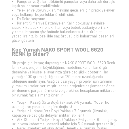
Pançolar ve Şallar: Dökümlü pançolar veya daha tok duruşlu
kışlık şallar tasarlayabilirsiniz.
Yelekler ve Boyunluklar: Mevsim geçişleri için pratik yelekler
veya kullanışlı boyunluklar örebilirsiniz.
Ev Dekorasyonu:
Kırlent Kılıfları ve Battaniyeler: Kalın dokusuyla evinize
sıcaklık katacak kırlent kılıfları veya bebek battaniyeleri (sık
yıkama ihtiyacını göz önünde bulundurarak) gibi ürünler
yapabilirsiniz. İp, özellikle saç örgüsü gibi kabartmalı desenleri
güzel gösterir.
Kaç Yumak NAKO SPORT WOOL 6620
RENK İp Gider?
Bir proje için ihtiyaç duyacağınız NAKO SPORT WOOL 6620 Renk
İp miktarı, projenin büyüklüğüne, modeline, kullanılan örgü
desenine ve kişisel el ayarınıza göre değişiklik gösterir. Her
yumağın 100 gram ağırlığında ve 120 metre uzunluğunda
olduğunu unutmayın. Aşağıda bazı yaygın projeler için tahmini
yumak miktarları verilmiştir; ancak projenize başlamadan önce
bir deneme parçası örmeniz ve gerekirse hesaplanan miktardan
bir yumak fazla almanız önerilir.
Yetişkin Kazağı (Orta Boy): Yaklaşık 6-8 yumak. (Model, kol
uzunluğu ve yaka tipine göre değişir.)
Yetişkin Hırkası (Orta Boy): Yaklaşık 7-9 yumak. (Uzunluk,
kapüşon ve cep gibi detaylar miktarı etkiler.)
Atkı (Standart Yetişkin Boyu): Yaklaşık 2-3 yumak. (Daha geniş,
uzun veya kabartmalı desenli atkılar için 3-4 yumak gerekebilir.)
Bere (Standart Yetişkin Boyu): Genellikle 1 yumak. (Salaş