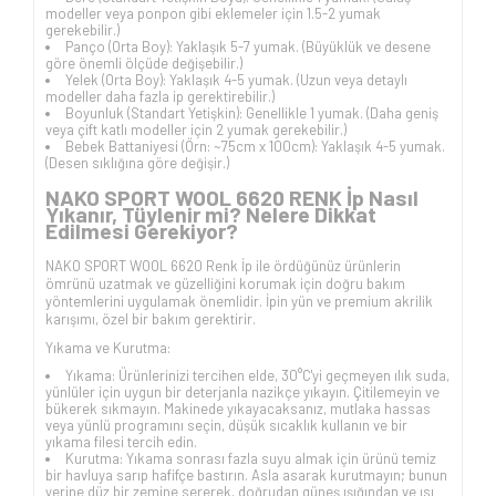
modeller veya ponpon gibi eklemeler için 1.5-2 yumak
gerekebilir.)
Panço (Orta Boy): Yaklaşık 5-7 yumak. (Büyüklük ve desene
göre önemli ölçüde değişebilir.)
Yelek (Orta Boy): Yaklaşık 4-5 yumak. (Uzun veya detaylı
modeller daha fazla ip gerektirebilir.)
Boyunluk (Standart Yetişkin): Genellikle 1 yumak. (Daha geniş
veya çift katlı modeller için 2 yumak gerekebilir.)
Bebek Battaniyesi (Örn: ~75cm x 100cm): Yaklaşık 4-5 yumak.
(Desen sıklığına göre değişir.)
NAKO SPORT WOOL 6620 RENK İp Nasıl
Yıkanır, Tüylenir mi? Nelere Dikkat
Edilmesi Gerekiyor?
NAKO SPORT WOOL 6620 Renk İp ile ördüğünüz ürünlerin
ömrünü uzatmak ve güzelliğini korumak için doğru bakım
yöntemlerini uygulamak önemlidir. İpin yün ve premium akrilik
karışımı, özel bir bakım gerektirir.
Yıkama ve Kurutma:
Yıkama: Ürünlerinizi tercihen elde, 30°C'yi geçmeyen ılık suda,
yünlüler için uygun bir deterjanla nazikçe yıkayın. Çitilemeyin ve
bükerek sıkmayın. Makinede yıkayacaksanız, mutlaka hassas
veya yünlü programını seçin, düşük sıcaklık kullanın ve bir
yıkama filesi tercih edin.
Kurutma: Yıkama sonrası fazla suyu almak için ürünü temiz
bir havluya sarıp hafifçe bastırın. Asla asarak kurutmayın; bunun
yerine düz bir zemine sererek, doğrudan güneş ışığından ve ısı