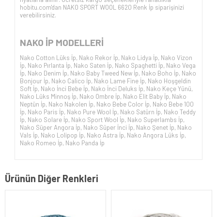
hobitu.com'dan NAKO SPORT WOOL 6620 Renk İp siparişinizi
verebilirsiniz.
NAKO İP
MODELLERİ
Nako Cotton Lüks İp
,
Nako Rekor İp
,
Nako Lidya İp
,
Nako Vizon
İp
,
Nako Pırlanta İp
,
Nako Saten İp
,
Nako Spaghetti İp
,
Nako Vega
İp
,
Nako Denim İp
,
Nako Baby Tweed New İp
,
Nako Boho İp
,
Nako
Bonjour İp
,
Nako Calico İp
,
Nako Lame Fine İp
,
Nako Hoşgeldin
Soft İp
,
Nako İnci Bebe İp
,
Nako İnci Deluks İp
,
Nako Keçe Yünü
,
Nako Lüks Minnoş İp
,
Nako Ombre İp
,
Nako Elit Baby İp
,
Nako
Neptün İp
,
Nako Nakolen İp
,
Nako Bebe Color İp
,
Nako Bebe 100
İp
,
Nako Paris İp
,
Nako Pure Wool İp
,
Nako Satürn İp
,
Nako Teddy
İp
,
Nako Solare İp
,
Nako Sport Wool İp
,
Nako Superlambs İp
,
Nako Süper Angora İp
,
Nako Süper İnci İp
,
Nako Şenet İp
,
Nako
Vals İp
,
Nako Lolipop İp
,
Nako Astra İp
,
Nako Angora Lüks İp
,
Nako Romeo İp
,
Nako Panda İp
Ürünün Diğer Renkleri