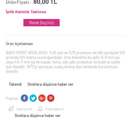
80,00
TL
Ürün Fiyatı :
İplik Kalınlık Tablosu
Renk Seçiniz
Ürün Açıklaması
NAKO SPORT WOOL 6620, %25 yün ve %75 premium akrilik içeriğiyle 100
gramda 120 metre uzunluğundadır. Orta kalınlıkta bu iplik, 6–8 mm şiş
veya 4.5–7 mm tığ ile kazak, hırka, atkı gibi sonbahar ve kışlık projeler
için idealdir. 30°C'yi aşmayan suda yıkanıp düz serilerek kurutulması
önerilir.
Tükendi
Stoklara düşünce haber ver
Paylaş:
Tavsiye Et
Fiyat Alarmı
Stoklara düşünce haber ver