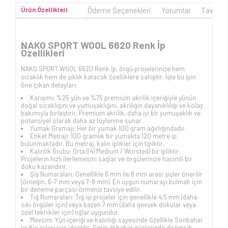
Ürün Özellikleri
Ödeme Seçenekleri
Yorumlar
Tavsiye
NAKO SPORT WOOL 6620 Renk İp
Özellikleri
NAKO SPORT WOOL 6620 Renk İp, örgü projelerinize hem
sıcaklık hem de şıklık katacak özelliklere sahiptir. İşte bu ipin
öne çıkan detayları:
Karışımı: %25 yün ve %75 premium akrilik içeriğiyle yünün
doğal sıcaklığını ve yumuşaklığını, akriliğin dayanıklılığı ve kolay
bakımıyla birleştirir. Premium akrilik, daha iyi bir yumuşaklık ve
potansiyel olarak daha az tüylenme sunar.
Yumak Gramajı: Her bir yumak 100 gram ağırlığındadır.
Etiket Metrajı: 100 gramlık bir yumakta 120 metre ip
bulunmaktadır. Bu metraj, kalın iplikler için tipiktir.
Kalınlık Grubu: Orta ((4) Medium / Worsted) bir ipliktir.
Projelerin hızlı ilerlemesini sağlar ve örgülerinize hacimli bir
doku kazandırır.
Şiş Numaraları: Genellikle 6 mm ile 8 mm arası şişler önerilir
(örneğin, 6-7 mm veya 7-8 mm). En uygun numarayı bulmak için
bir deneme parçası örmeniz tavsiye edilir.
Tığ Numaraları: Tığ işi projeler için genellikle 4.5 mm (daha
sıkı örgüler için) veya bazen 7 mm (daha gevşek dokular veya
özel teknikler için) tığlar uygundur.
Mevsim: Yün içeriği ve kalınlığı sayesinde özellikle Sonbahar
ve Kış ayları için idealdir. Serin ilkbahar günlerinde de tercih