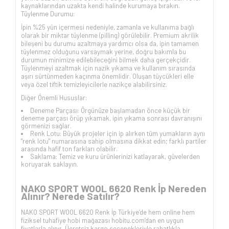
kaynaklarından uzakta kendi halinde kurumaya bırakın.
Tüylenme Durumu:
İpin %25 yün içermesi nedeniyle, zamanla ve kullanıma bağlı
olarak bir miktar tüylenme (pilling) görülebilir. Premium akrilik
bileşeni bu durumu azaltmaya yardımcı olsa da, ipin tamamen
tüylenmez olduğunu varsaymak yerine, doğru bakımla bu
durumun minimize edilebileceğini bilmek daha gerçekçidir.
Tüylenmeyi azaltmak için nazik yıkama ve kullanım sırasında
aşırı sürtünmeden kaçınma önemlidir. Oluşan tüycükleri elle
veya özel tiftik temizleyicilerle nazikçe alabilirsiniz.
Diğer Önemli Hususlar:
Deneme Parçası: Örgünüze başlamadan önce küçük bir
deneme parçası örüp yıkamak, ipin yıkama sonrası davranışını
görmenizi sağlar.
Renk Lotu: Büyük projeler için ip alırken tüm yumakların aynı
"renk lotu" numarasına sahip olmasına dikkat edin; farklı partiler
arasında hafif ton farkları olabilir.
Saklama: Temiz ve kuru ürünlerinizi katlayarak, güvelerden
koruyarak saklayın.
NAKO SPORT WOOL 6620 Renk İp Nereden
Alınır? Nerede Satılır?
NAKO SPORT WOOL 6620 Renk İp Türkiye’de hem online hem
fiziksel tuhafiye hobi mağazası hobitu.com’dan en uygun
fiyatlarla alınır. Ücretsiz kargo seçenekleriyle rahatlıkla