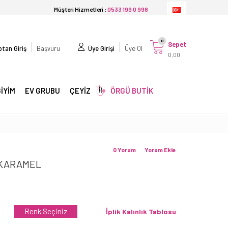
Müşteri Hizmetleri :
0533 199 0 998
0
Sepet
tan Giriş
Başvuru
Üye Girişi
Üye Ol
0,00
İYİM
EV GRUBU
ÇEYİZ
ÖRGÜ BUTİK
0 Yorum
Yorum Ekle
 KARAMEL
Renk Seçiniz
İplik Kalınlık Tablosu