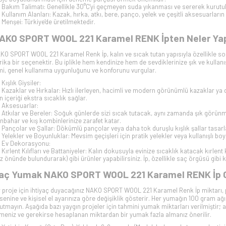
Bakım Talimatı: Genellikle 30°C'yi geçmeyen suda yıkanması ve sererek kurutul
Kullanım Alanları: Kazak, hırka, atkı, bere, panço, yelek ve çeşitli aksesuarların
Menşei: Türkiye'de üretilmektedir.
AKO SPORT WOOL 221 Karamel RENK İpten Neler Yapıl
KO SPORT WOOL 221 Karamel Renk İp, kalın ve sıcak tutan yapısıyla özellikle so
rika bir seçenektir. Bu iplikle hem kendinize hem de sevdiklerinize şık ve kullanışl
mi, genel kullanıma uygunluğunu ve konforunu vurgular.
Kışlık Giysiler:
Kazaklar ve Hırkalar: Hızlı ilerleyen, hacimli ve modern görünümlü kazaklar ya d
n içeriği ekstra sıcaklık sağlar.
Aksesuarlar:
Atkılar ve Bereler: Soğuk günlerde sizi sıcak tutacak, aynı zamanda şık görünme
nbahar ve kış kombinlerinize zarafet katar.
Pançolar ve Şallar: Dökümlü pançolar veya daha tok duruşlu kışlık şallar tasarla
Yelekler ve Boyunluklar: Mevsim geçişleri için pratik yelekler veya kullanışlı boy
Ev Dekorasyonu:
Kırlent Kılıfları ve Battaniyeler: Kalın dokusuyla evinize sıcaklık katacak kırlent 
z önünde bulundurarak) gibi ürünler yapabilirsiniz. İp, özellikle saç örgüsü gibi 
aç Yumak NAKO SPORT WOOL 221 Karamel RENK İp 
r proje için ihtiyaç duyacağınız NAKO SPORT WOOL 221 Karamel Renk İp miktarı, 
senine ve kişisel el ayarınıza göre değişiklik gösterir. Her yumağın 100 gram a
utmayın. Aşağıda bazı yaygın projeler için tahmini yumak miktarları verilmişti
meniz ve gerekirse hesaplanan miktardan bir yumak fazla almanız önerilir.