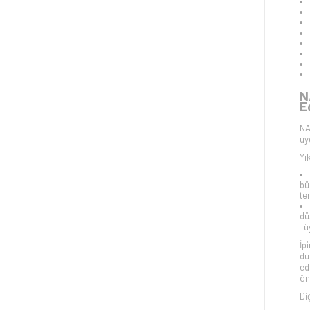
N
E
NA
uy
Yı
bü
te
dü
Tü
İp
du
ed
ön
Di