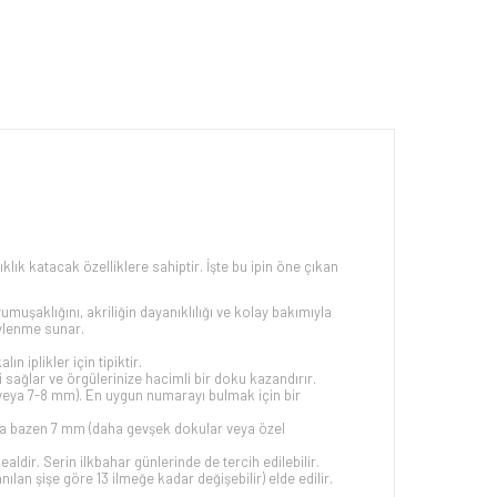
k katacak özelliklere sahiptir. İşte bu ipin öne çıkan
muşaklığını, akriliğin dayanıklılığı ve kolay bakımıyla
üylenme sunar.
n iplikler için tipiktir.
ini sağlar ve örgülerinize hacimli bir doku kazandırır.
m veya 7-8 mm). En uygun numarayı bulmak için bir
 veya bazen 7 mm (daha gevşek dokular veya özel
ealdir. Serin ilkbahar günlerinde de tercih edilebilir.
anılan şişe göre 13 ilmeğe kadar değişebilir) elde edilir.