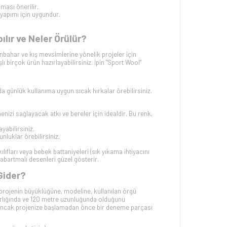
ması önerilir.
 yapımı için uygundur.
ır ve Neler Örülür?
nbahar ve kış mevsimlerine yönelik projeler için
ı birçok ürün hazırlayabilirsiniz. İpin "Sport Wool"
a günlük kullanıma uygun sıcak hırkalar örebilirsiniz.
nizi sağlayacak atkı ve bereler için idealdir. Bu renk,
yabilirsiniz.
unluklar örebilirsiniz.
kılıfları veya bebek battaniyeleri (sık yıkama ihtiyacını
kabartmalı desenleri güzel gösterir.
Gider?
projenin büyüklüğüne, modeline, kullanılan örgü
ğırlığında ve 120 metre uzunluğunda olduğunu
r; ancak projenize başlamadan önce bir deneme parçası