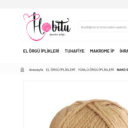
EL ÖRGÜ İPLİKLERİ
TUHAFİYE
MAKROME İP
İHR
Anasayfa
EL ÖRGÜ İPLİKLERİ
YÜNLÜ ÖRGÜ İPLİKLERİ
NAKO 