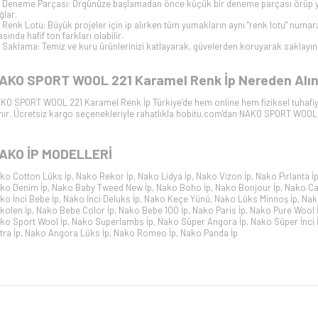
Deneme Parçası: Örgünüze başlamadan önce küçük bir deneme parçası örüp yı
ğlar.
Renk Lotu: Büyük projeler için ip alırken tüm yumakların aynı "renk lotu" numara
asında hafif ton farkları olabilir.
Saklama: Temiz ve kuru ürünlerinizi katlayarak, güvelerden koruyarak saklayın
AKO SPORT WOOL 221 Karamel Renk İp Nereden Alını
KO SPORT WOOL 221 Karamel Renk İp Türkiye’de hem online hem fiziksel tuhafiy
ınır. Ücretsiz kargo seçenekleriyle rahatlıkla hobitu.com'dan NAKO SPORT WOOL 22
AKO İP
MODELLERİ
ko Cotton Lüks İp
,
Nako Rekor İp
,
Nako Lidya İp
,
Nako Vizon İp
,
Nako Pırlanta İ
ko Denim İp
,
Nako Baby Tweed New İp
,
Nako Boho İp
,
Nako Bonjour İp
,
Nako Cal
ko İnci Bebe İp
,
Nako İnci Deluks İp
,
Nako Keçe Yünü
,
Nako Lüks Minnoş İp
,
Nak
kolen İp
,
Nako Bebe Color İp
,
Nako Bebe 100 İp
,
Nako Paris İp
,
Nako Pure Wool 
ko Sport Wool İp
,
Nako Superlambs İp
,
Nako Süper Angora İp
,
Nako Süper İnci 
tra İp
,
Nako Angora Lüks İp
,
Nako Romeo İp
,
Nako Panda İp