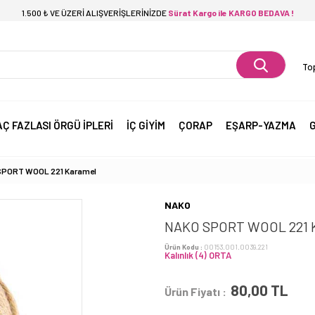
1.500 ₺ VE ÜZERİ ALIŞVERİŞLERİNİZDE
Sürat Kargo ile KARGO BEDAVA !
Top
AÇ FAZLASI ÖRGÜ İPLERİ
İÇ GİYİM
ÇORAP
EŞARP-YAZMA
G
SPORT WOOL 221 Karamel
NAKO
NAKO SPORT WOOL 221
Ürün Kodu :
00153.001.0039.221
Kalınlık (4) ORTA
80,00
TL
Ürün Fiyatı :