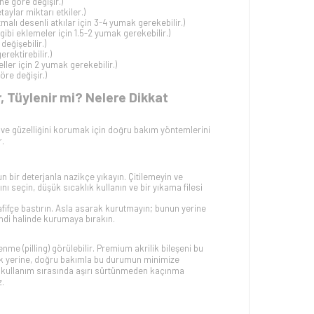
ne göre değişir.)
aylar miktarı etkiler.)
malı desenli atkılar için 3-4 yumak gerekebilir.)
ibi eklemeler için 1.5-2 yumak gerekebilir.)
eğişebilir.)
rektirebilir.)
ller için 2 yumak gerekebilir.)
re değişir.)
 Tüylenir mi? Nelere Dikkat
 güzelliğini korumak için doğru bakım yöntemlerini
r.
un bir deterjanla nazikçe yıkayın. Çitilemeyin ve
seçin, düşük sıcaklık kullanın ve bir yıkama filesi
fifçe bastırın. Asla asarak kurutmayın; bunun yerine
ndi halinde kurumaya bırakın.
me (pilling) görülebilir. Premium akrilik bileşeni bu
k yerine, doğru bakımla bu durumun minimize
e kullanım sırasında aşırı sürtünmeden kaçınma
z.