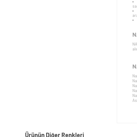
sa
ar
N
NA
al
N
Na
Na
Na
Na
Na
As
Ürünün Diğer Renkleri