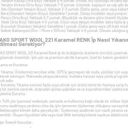
Yetişkin Kazağı (Orta Boy): Yaklaşık 6-8 yumak. (Model, kol uzunluğu ve yaka tipi
Yetişkin Hırkası (Orta Boy): Yaklaşık 7-9 yumak. (Uzunluk, kapüşon ve cep gibi det
Atkı (Standart Yetişkin Boyu): Yaklaşık 2-3 yumak. (Daha geniş, uzun veya kabart
Bere (Standart Yetişkin Boyu): Genellikle 1 yumak. (Salaş modeller veya ponpon g
Panço (Orta Boy): Yaklaşık 5-7 yumak. (Büyüklük ve desene göre önemli ölçüde d
Yelek (Orta Boy): Yaklaşık 4-5 yumak. (Uzun veya detaylı modeller daha fazla ip ge
Boyunluk (Standart Yetişkin): Genellikle 1 yumak. (Daha geniş veya çift katlı mode
Bebek Battaniyesi (Örn: ~75cm x 100cm): Yaklaşık 4-5 yumak. (Desen sıklığına gö
AKO SPORT WOOL 221 Karamel RENK İp Nasıl Yıkanır,
dilmesi Gerekiyor?
KO SPORT WOOL 221 Karamel Renk İp ile ördüğünüz ürünlerin ömrünü uzatmak ve
gulamak önemlidir. İpin yün ve premium akrilik karışımı, özel bir bakım gerektiri
kama ve Kurutma:
Yıkama: Ürünlerinizi tercihen elde, 30°C'yi geçmeyen ılık suda, yünlüler için uyg
kerek sıkmayın. Makinede yıkayacaksanız, mutlaka hassas veya yünlü programını 
rcih edin.
Kurutma: Yıkama sonrası fazla suyu almak için ürünü temiz bir havluya sarıp ha
z bir zemine sererek, doğrudan güneş ışığından ve ısı kaynaklarından uzakta ke
ylenme Durumu:
in %25 yün içermesi nedeniyle, zamanla ve kullanıma bağlı olarak bir miktar tüylen
rumu azaltmaya yardımcı olsa da, ipin tamamen tüylenmez olduğunu varsayma
ilebileceğini bilmek daha gerçekçidir. Tüylenmeyi azaltmak için nazik yıkama v
emlidir. Oluşan tüycükleri elle veya özel tiftik temizleyicilerle nazikçe alabilirsini
ğer Önemli Hususlar: