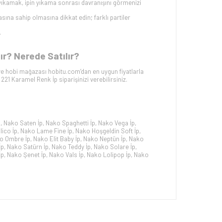
kamak, ipin yıkama sonrası davranışını görmenizi
sına sahip olmasına dikkat edin; farklı partiler
.
r? Nerede Satılır?
e hobi mağazası hobitu.com’dan en uygun fiyatlarla
1 Karamel Renk İp siparişinizi verebilirsiniz.
p
,
Nako Saten İp
,
Nako Spaghetti İp
,
Nako Vega İp
,
ico İp
,
Nako Lame Fine İp
,
Nako Hoşgeldin Soft İp
,
o Ombre İp
,
Nako Elit Baby İp
,
Nako Neptün İp
,
Nako
İp
,
Nako Satürn İp
,
Nako Teddy İp
,
Nako Solare İp
,
İp
,
Nako Şenet İp
,
Nako Vals İp
,
Nako Lolipop İp
,
Nako