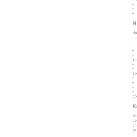
N
NA
ha
is
Yü
so
gö
K
Bi
de
un
ör