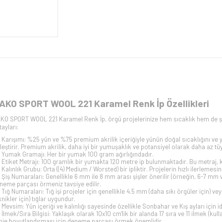
AKO SPORT WOOL 221 Karamel Renk İp Özellikleri
KO SPORT WOOL 221 Karamel Renk İp, örgü projelerinize hem sıcaklık hem de şıklı
tayları:
Karışımı: %25 yün ve %75 premium akrilik içeriğiyle yünün doğal sıcaklığını ve yu
rleştirir. Premium akrilik, daha iyi bir yumuşaklık ve potansiyel olarak daha az t
Yumak Gramajı: Her bir yumak 100 gram ağırlığındadır.
Etiket Metrajı: 100 gramlık bir yumakta 120 metre ip bulunmaktadır. Bu metraj, kalı
Kalınlık Grubu: Orta ((4) Medium / Worsted) bir ipliktir. Projelerin hızlı ilerlemes
Şiş Numaraları: Genellikle 6 mm ile 8 mm arası şişler önerilir (örneğin, 6-7 m
neme parçası örmeniz tavsiye edilir.
Tığ Numaraları: Tığ işi projeler için genellikle 4.5 mm (daha sıkı örgüler için)
knikler için) tığlar uygundur.
Mevsim: Yün içeriği ve kalınlığı sayesinde özellikle Sonbahar ve Kış ayları için id
İlmek/Sıra Bilgisi: Yaklaşık olarak 10x10 cm'lik bir alanda 17 sıra ve 11 ilmek (kull
oje boyutlandırması için deneme parçası örmek önemlidir.