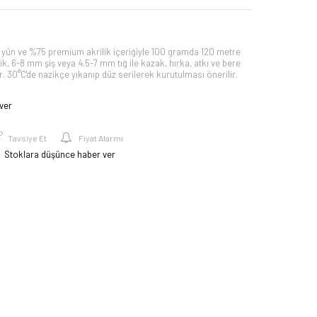
n ve %75 premium akrilik içeriğiyle 100 gramda 120 metre
lik, 6-8 mm şiş veya 4.5-7 mm tığ ile kazak, hırka, atkı ve bere
ir. 30°C'de nazikçe yıkanıp düz serilerek kurutulması önerilir.
ver
Tavsiye Et
Fiyat Alarmı
Stoklara düşünce haber ver