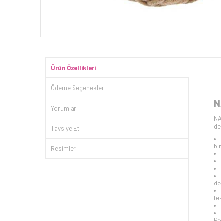
Ürün Özellikleri
Ödeme Seçenekleri
N
Yorumlar
NA
de
Tavsiye Et
bi
Resimler
de
te
Pr