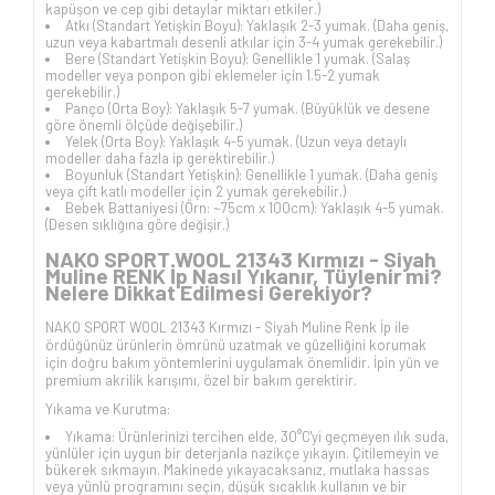
kapüşon ve cep gibi detaylar miktarı etkiler.)
Atkı (Standart Yetişkin Boyu): Yaklaşık 2-3 yumak. (Daha geniş,
uzun veya kabartmalı desenli atkılar için 3-4 yumak gerekebilir.)
Bere (Standart Yetişkin Boyu): Genellikle 1 yumak. (Salaş
modeller veya ponpon gibi eklemeler için 1.5-2 yumak
gerekebilir.)
Panço (Orta Boy): Yaklaşık 5-7 yumak. (Büyüklük ve desene
göre önemli ölçüde değişebilir.)
Yelek (Orta Boy): Yaklaşık 4-5 yumak. (Uzun veya detaylı
modeller daha fazla ip gerektirebilir.)
Boyunluk (Standart Yetişkin): Genellikle 1 yumak. (Daha geniş
veya çift katlı modeller için 2 yumak gerekebilir.)
Bebek Battaniyesi (Örn: ~75cm x 100cm): Yaklaşık 4-5 yumak.
(Desen sıklığına göre değişir.)
NAKO SPORT WOOL 21343 Kırmızı - Siyah
Muline RENK İp Nasıl Yıkanır, Tüylenir mi?
Nelere Dikkat Edilmesi Gerekiyor?
NAKO SPORT WOOL 21343 Kırmızı - Siyah Muline Renk İp ile
ördüğünüz ürünlerin ömrünü uzatmak ve güzelliğini korumak
için doğru bakım yöntemlerini uygulamak önemlidir. İpin yün ve
premium akrilik karışımı, özel bir bakım gerektirir.
Yıkama ve Kurutma:
Yıkama: Ürünlerinizi tercihen elde, 30°C'yi geçmeyen ılık suda,
yünlüler için uygun bir deterjanla nazikçe yıkayın. Çitilemeyin ve
bükerek sıkmayın. Makinede yıkayacaksanız, mutlaka hassas
veya yünlü programını seçin, düşük sıcaklık kullanın ve bir