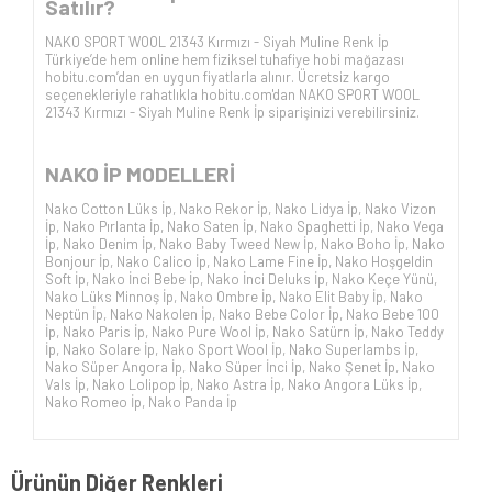
Satılır?
NAKO SPORT WOOL 21343 Kırmızı - Siyah Muline Renk İp
Türkiye’de hem online hem fiziksel tuhafiye hobi mağazası
hobitu.com’dan en uygun fiyatlarla alınır. Ücretsiz kargo
seçenekleriyle rahatlıkla hobitu.com'dan NAKO SPORT WOOL
21343 Kırmızı - Siyah Muline Renk İp siparişinizi verebilirsiniz.
NAKO İP
MODELLERİ
Nako Cotton Lüks İp
,
Nako Rekor İp
,
Nako Lidya İp
,
Nako Vizon
İp
,
Nako Pırlanta İp
,
Nako Saten İp
,
Nako Spaghetti İp
,
Nako Vega
İp
,
Nako Denim İp
,
Nako Baby Tweed New İp
,
Nako Boho İp
,
Nako
Bonjour İp
,
Nako Calico İp
,
Nako Lame Fine İp
,
Nako Hoşgeldin
Soft İp
,
Nako İnci Bebe İp
,
Nako İnci Deluks İp
,
Nako Keçe Yünü
,
Nako Lüks Minnoş İp
,
Nako Ombre İp
,
Nako Elit Baby İp
,
Nako
Neptün İp
,
Nako Nakolen İp
,
Nako Bebe Color İp
,
Nako Bebe 100
İp
,
Nako Paris İp
,
Nako Pure Wool İp
,
Nako Satürn İp
,
Nako Teddy
İp
,
Nako Solare İp
,
Nako Sport Wool İp
,
Nako Superlambs İp
,
Nako Süper Angora İp
,
Nako Süper İnci İp
,
Nako Şenet İp
,
Nako
Vals İp
,
Nako Lolipop İp
,
Nako Astra İp
,
Nako Angora Lüks İp
,
Nako Romeo İp
,
Nako Panda İp
Ürünün Diğer Renkleri