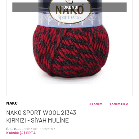
TÜKENDI
NAKO
0 Yorum
Yorum Ekle
NAKO SPORT WOOL 21343
KIRMIZI - SIYAH MULINE
Ürün Kodu :
00153.001.0039.21343
Kalınlık (4) ORTA