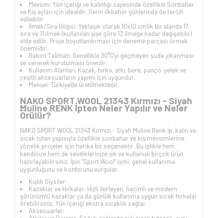
Mevsim: Yün içeriği ve kalınlığı sayesinde özellikle Sonbahar
ve Kış ayları için idealdir. Serin ilkbahar günlerinde de tercih
edilebilir.
İlmek/Sıra Bilgisi: Yaklaşık olarak 10x10 cm'lik bir alanda 17
sıra ve 11 ilmek (kullanılan şişe göre 13 ilmeğe kadar değişebilir)
elde edilir. Proje boyutlandırması için deneme parçası örmek
önemlidir.
Bakım Talimatı: Genellikle 30°C'yi geçmeyen suda yıkanması
ve sererek kurutulması önerilir.
Kullanım Alanları: Kazak, hırka, atkı, bere, panço, yelek ve
çeşitli aksesuarların yapımı için uygundur.
Menşei: Türkiye'de üretilmektedir.
NAKO SPORT WOOL 21343 Kırmızı - Siyah
Muline RENK İpten Neler Yapılır ve Neler
Örülür?
NAKO SPORT WOOL 21343 Kırmızı - Siyah Muline Renk İp, kalın ve
sıcak tutan yapısıyla özellikle sonbahar ve kış mevsimlerine
yönelik projeler için harika bir seçenektir. Bu iplikle hem
kendinize hem de sevdiklerinize şık ve kullanışlı birçok ürün
hazırlayabilirsiniz. İpin "Sport Wool" ismi, genel kullanıma
uygunluğunu ve konforunu vurgular.
Kışlık Giysiler:
Kazaklar ve Hırkalar: Hızlı ilerleyen, hacimli ve modern
görünümlü kazaklar ya da günlük kullanıma uygun sıcak hırkalar
örebilirsiniz. Yün içeriği ekstra sıcaklık sağlar.
Aksesuarlar:
Atkılar ve Bereler: Soğuk günlerde sizi sıcak tutacak, aynı