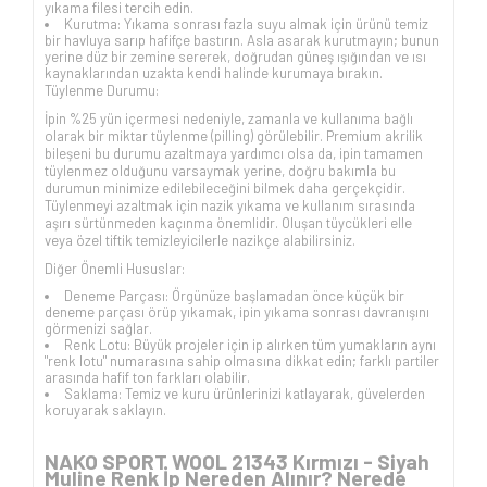
yıkama filesi tercih edin.
Kurutma: Yıkama sonrası fazla suyu almak için ürünü temiz
bir havluya sarıp hafifçe bastırın. Asla asarak kurutmayın; bunun
yerine düz bir zemine sererek, doğrudan güneş ışığından ve ısı
kaynaklarından uzakta kendi halinde kurumaya bırakın.
Tüylenme Durumu:
İpin %25 yün içermesi nedeniyle, zamanla ve kullanıma bağlı
olarak bir miktar tüylenme (pilling) görülebilir. Premium akrilik
bileşeni bu durumu azaltmaya yardımcı olsa da, ipin tamamen
tüylenmez olduğunu varsaymak yerine, doğru bakımla bu
durumun minimize edilebileceğini bilmek daha gerçekçidir.
Tüylenmeyi azaltmak için nazik yıkama ve kullanım sırasında
aşırı sürtünmeden kaçınma önemlidir. Oluşan tüycükleri elle
veya özel tiftik temizleyicilerle nazikçe alabilirsiniz.
Diğer Önemli Hususlar:
Deneme Parçası: Örgünüze başlamadan önce küçük bir
deneme parçası örüp yıkamak, ipin yıkama sonrası davranışını
görmenizi sağlar.
Renk Lotu: Büyük projeler için ip alırken tüm yumakların aynı
"renk lotu" numarasına sahip olmasına dikkat edin; farklı partiler
arasında hafif ton farkları olabilir.
Saklama: Temiz ve kuru ürünlerinizi katlayarak, güvelerden
koruyarak saklayın.
NAKO SPORT WOOL 21343 Kırmızı - Siyah
Muline Renk İp Nereden Alınır? Nerede