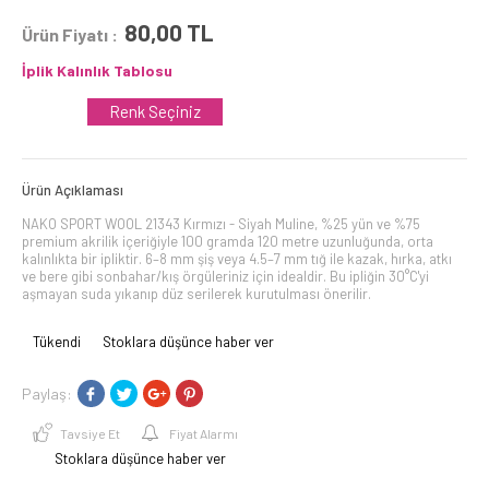
80,00
TL
Ürün Fiyatı :
İplik Kalınlık Tablosu
Renk Seçiniz
Ürün Açıklaması
NAKO SPORT WOOL 21343 Kırmızı - Siyah Muline, %25 yün ve %75
premium akrilik içeriğiyle 100 gramda 120 metre uzunluğunda, orta
kalınlıkta bir ipliktir. 6–8 mm şiş veya 4.5–7 mm tığ ile kazak, hırka, atkı
ve bere gibi sonbahar/kış örgüleriniz için idealdir. Bu ipliğin 30°C'yi
aşmayan suda yıkanıp düz serilerek kurutulması önerilir.
Tükendi
Stoklara düşünce haber ver
Paylaş:
Tavsiye Et
Fiyat Alarmı
Stoklara düşünce haber ver