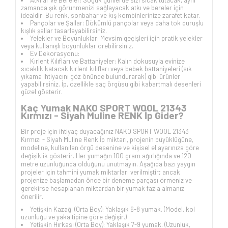
zamanda şık görünmenizi sağlayacak atkı ve bereler için
idealdir. Bu renk, sonbahar ve kış kombinlerinize zarafet katar.
Pançolar ve Şallar: Dökümlü pançolar veya daha tok duruşlu
kışlık şallar tasarlayabilirsiniz.
Yelekler ve Boyunluklar: Mevsim geçişleri için pratik yelekler
veya kullanışlı boyunluklar örebilirsiniz.
Ev Dekorasyonu:
Kırlent Kılıfları ve Battaniyeler: Kalın dokusuyla evinize
sıcaklık katacak kırlent kılıfları veya bebek battaniyeleri (sık
yıkama ihtiyacını göz önünde bulundurarak) gibi ürünler
yapabilirsiniz. İp, özellikle saç örgüsü gibi kabartmalı desenleri
güzel gösterir.
Kaç Yumak NAKO SPORT WOOL 21343
Kırmızı - Siyah Muline RENK İp Gider?
Bir proje için ihtiyaç duyacağınız NAKO SPORT WOOL 21343
Kırmızı - Siyah Muline Renk İp miktarı, projenin büyüklüğüne,
modeline, kullanılan örgü desenine ve kişisel el ayarınıza göre
değişiklik gösterir. Her yumağın 100 gram ağırlığında ve 120
metre uzunluğunda olduğunu unutmayın. Aşağıda bazı yaygın
projeler için tahmini yumak miktarları verilmiştir; ancak
projenize başlamadan önce bir deneme parçası örmeniz ve
gerekirse hesaplanan miktardan bir yumak fazla almanız
önerilir.
Yetişkin Kazağı (Orta Boy): Yaklaşık 6-8 yumak. (Model, kol
uzunluğu ve yaka tipine göre değişir.)
Yetişkin Hırkası (Orta Boy): Yaklaşık 7-9 yumak. (Uzunluk,