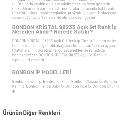
Örgülerin keskin objelere takılmamasına özen gösterin.
Farklı üretim partileri (LOT numaraları) arasında hafif renk
tonu farklılıkları olabileceğinden, projeniz için yeterli olacağını
düşündüğünüz ipi tek seferde almaya özen gösterin.
BONBON KRİSTAL 98233 Açık Gri
Renk İp
Nereden Alınır? Nerede Satılır?
BONBON KRİSTAL 98233 Açık Gri
Renk İp Türkiye’de hem online
hem fiziksel tuhafiye hobi mağazası hobitu.com’dan en uygun
fiyatlarla alınır. Ücretsiz kargo seçenekleriyle rahatlıkla
hobitu.com'dan
BONBON KRİSTAL 98233 Açık Gri
Renk İp
siparişinizi verebilirsiniz.
BONBON İP
MODELLERİ
Bonbon Kristal İp
,
Bonbon Lüks İp
,
Bonbon Classic İp
,
Bonbon
Kalın İp
,
Bonbon Panda Baby İp
,
Bonbon İnce İp
,
Bonbon Chunky
İp
Ürünün Diğer Renkleri