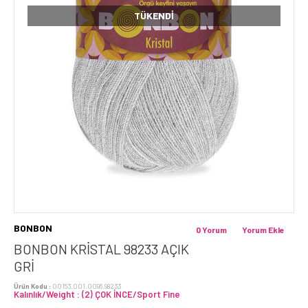
TÜKENDI
BONBON
0 Yorum
Yorum Ekle
BONBON KRİSTAL 98233 AÇIK
GRI
Ürün Kodu :
00153.001.0096.98233
Kalınlık/Weight : (2) ÇOK İNCE/Sport Fine