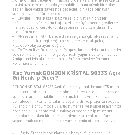
riskini azaltır ve makinede yıkanabilir olması büyük bir kolaylık
sağlar. İnce yapısı sayesinde bebekler için kaba olmayan,
yumuşak ve hafif ürünler elde edilir.
Giysiler: Hırka, kazak, bluz ve şal gibi yetişkin giysileri
örülebilir. İpin yüksek metrajı, özellikle büyük beden giysilerde
maliyeti düşürürken, dökümlü yapısı şal ve bluzlarda zarif bir
görünüm sunar.
Aksesuarlar: Atkı, bere, eldiven ve çanta gibi aksesuarlar için
kullanılabilir. Bu rengi, doğru bir seçenek olarak pek çok
kıyafetle kolayca uyum sağlar.
Ev Tekstili ve Dekorasyon: Paspas, kırlent, dekoratif sepetler
ve özellikle amigurumi (örgü oyuncak) yapımında tercih edilebilir.
Amigurumi için akrilik iplerin sıkı örülebilmesi ve formunu
koruması önemlidir.
Kaç Yumak BONBON KRİSTAL 98233 Açık
Gri Renk İp Gider?
BONBON KRİSTAL 98233 Açık Gri ipinin yumak başına 475 metre
gibi cömert bir metraja sahip olması, birçok projenin az sayıda
yumakla tamamlanabilmesine olanak tanır. Ancak, burada
belirtilecek miktarlar ortalama değerlerdir ve projenizin boyutu,
kullandığınız örgü modeli, şiş/tığ numarası ve kişisel el ayarınıza
göre değişiklik gösterebilir. İhtiyaç duyacağınız ip miktarını
hesaplarken, olası bir eksikliği önlemek ve renk tonu farkı
yaşamamak adına fazladan bir yumak temin etmeniz tavsiye
edilir.
Lif İçin: Standart boyutlarda bir banyo lifi için genellikle 1