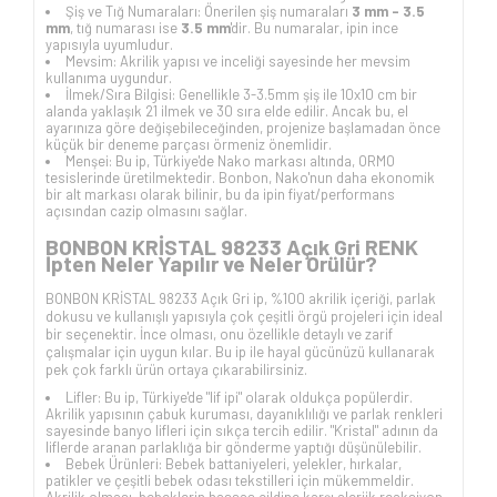
Şiş ve Tığ Numaraları: Önerilen şiş numaraları
3 mm - 3.5
mm
, tığ numarası ise
3.5 mm
'dir. Bu numaralar, ipin ince
yapısıyla uyumludur.
Mevsim: Akrilik yapısı ve inceliği sayesinde her mevsim
kullanıma uygundur.
İlmek/Sıra Bilgisi: Genellikle 3-3.5mm şiş ile 10x10 cm bir
alanda yaklaşık 21 ilmek ve 30 sıra elde edilir. Ancak bu, el
ayarınıza göre değişebileceğinden, projenize başlamadan önce
küçük bir deneme parçası örmeniz önemlidir.
Menşei: Bu ip, Türkiye'de Nako markası altında, ORMO
tesislerinde üretilmektedir. Bonbon, Nako'nun daha ekonomik
bir alt markası olarak bilinir, bu da ipin fiyat/performans
açısından cazip olmasını sağlar.
BONBON KRİSTAL 98233 Açık Gri RENK
İpten Neler Yapılır ve Neler Örülür?
BONBON KRİSTAL 98233 Açık Gri ip, %100 akrilik içeriği, parlak
dokusu ve kullanışlı yapısıyla çok çeşitli örgü projeleri için ideal
bir seçenektir. İnce olması, onu özellikle detaylı ve zarif
çalışmalar için uygun kılar. Bu ip ile hayal gücünüzü kullanarak
pek çok farklı ürün ortaya çıkarabilirsiniz.
Lifler: Bu ip, Türkiye'de "lif ipi" olarak oldukça popülerdir.
Akrilik yapısının çabuk kuruması, dayanıklılığı ve parlak renkleri
sayesinde banyo lifleri için sıkça tercih edilir. "Kristal" adının da
liflerde aranan parlaklığa bir gönderme yaptığı düşünülebilir.
Bebek Ürünleri: Bebek battaniyeleri, yelekler, hırkalar,
patikler ve çeşitli bebek odası tekstilleri için mükemmeldir.
Akrilik olması, bebeklerin hassas cildine karşı alerjik reaksiyon