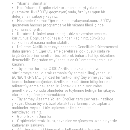
Yıkama Talimatları:
Elde Yıkama: Örgülerinizi korumanın en iyi yolu elde
yıkamaktır. Ilık (30°C'yi geçmeyen) suda, örgüye uygun bir
deterjanla nazikçe yıkayınız.
Makinede Yıkama: Eğer makinede yıkayacaksanız, 30°C'yi
geçmeyen hassas programda ve bir yıkama filesi içinde
yıkamanız önerilir.
Kurutma: Ürünleri asarak değil, düz bir zemine sererek
kurutunuz. Doğrudan güneş ışığından kaçınınız, çünkü bu
renklerin solmasına neden olabilir.
Ütüleme: Akrilik ipler ısıya hassastır. Genellikle ütülenmemesi
daha güvenlidir. Eğer ütüleme gerekirse, çok düşük ısıda ve
örgünün üzerine nemli bir bez örterek buharla hafifçe düzeltme
denenebilir. Doğrudan ve yüksek ısıda ütülemekten kesinlikle
kaçının.
Tüylenme Durumu: %100 Akrilik ipler, kullanıma ve
sürtünmeye bağlı olarak zamanla tüylenme (pilling) yapabilir.
BONBON KRİSTAL için özel bir "anti-pilling" (tüylenme yapmaz)
ibaresi bulunmadığından, özellikle sık sürtünen bölgelerde bir
miktar tüylenme beklenebilir. Ancak kullanıcı yorumları
genellikle bu konuda olumludur ve tüylenme belirgin bir şikayet
olarak sıkça öne çıkmamaktadır.
Tüylenmeyi Azaltma Yolları: Örgüleri ters çevirerek nazikçe
yıkayın. Oluşan tüyleri, özel olarak tasarlanmış tiftik toplama
makineleri veya pilli tüy toplayıcılar ile dikkatlice
temizleyebilirsiniz.
Genel Bakım Önerileri:
Örgülerinizi temiz, kuru, hava alan ve güneşten uzak bir yerde
katlayarak saklayın.
Ağartıcı gibi sert kimyasallar kullanmaktan kaçının.