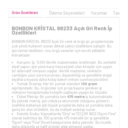
Ürün Özellikleri
Ödeme Seçenekleri
Yorumlar
Tavsiye
BONBON KRİSTAL 98233 Açık Gri Renk İp
Özellikleri
BONBON KRİSTAL 98233 Açık Gri renk el örgü ipi, projelerinizde
çok yönlü kullanım sunan dikkat çekici özelliklere sahiptir. Bu
ipin temel nitelikleri, onu örgü severler için tercih edilebilir
kılmaktadır:
Karışımı: İp, %100 Akrilik malzemeden üretilmiştir. Bu sentetik
elyaf yapısı, ipin yüne karşı hassasiyeti olan bireyler için uygun
bir alternatif olmasını sağlar. Akrilik malzeme, renklerin
canlılığını uzun süre koruması, dayanıklılığı ve genellikle doğal
elyaflara kıyasla daha kolay bakım imkanı sunmasıyla bilinir.
Yumak Gramajı: Her bir yumak standart
100 gram
ağırlığındadır. Bu, örgücüler için proje başına gereken ip
miktarını hesaplamada kolaylık sağlayan yaygın bir ölçüdür.
Etiket Metrajı: Bir yumakta tam
475 metre
ip bulunmaktadır.
Bu yüksek metraj, ipin oldukça ekonomik olduğunu gösterir;
özellikle battaniye gibi büyük projelerde daha az yumakla daha
geniş bir alan örülebilir, bu da maliyet avantajı sunar.
Kalınlık Grubu: Kaynaklarda "Orta" ve "(2) ÇOK İNCE/Sport Fine"
olarak belirtilse de, 100 gramda 475 metrelik bir ip genellikle
"Sport" veya "Fine" (İnce) kategorisine daha yakındır. Bu incelik,
daha dökümlü ve hafif ürünler elde etmenizi sağlar.