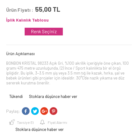
55,00
TL
Ürün Fiyatı :
İplik Kalınlık Tablosu
Renk Seçiniz
Ürün Açıklaması
BONBON KRİSTAL 98233 Açık Gri, %100 akrilik içeriğiyle öne çıkan, 100
gramı 475 metre uzunluğunda, (2) İnce / Sport kalınlıkta bir el örgü
ipliğidir. Bu iplik, 3–3.5 mm şiş veya 3.5 mm tığ ile kazak, hırka, şal ve
bebek ürünleri gibi projeler için idealdir. 30°C'de nazik yıkama ve düz
sererek kurutma önerilir.
Tükendi
Stoklara düşünce haber ver
Paylaş:
Tavsiye Et
Fiyat Alarmı
Stoklara düşünce haber ver