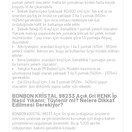
yumak yeterli olacaktır. Hatta bir yumaktan birden fazla küçük
boyutlu lif de çıkarılabilir.
Bebek Battaniyesi (yaklaşık 80x100 cm) İçin: Tek kat ip ve
önerilen şiş/tığ ile örülürse yaklaşık 2 ila 3 yumak (950m -
1425m) gerekebilir. İpin ince olması nedeniyle tek kat
örüldüğünde hafif bir battaniye elde edilir.
Bebek Yeleği (0-6 ay) İçin: Genellikle 1 yumak yeterli olacaktır.
Yüksek metrajı sayesinde tek yumakla bile şık bir yelek örmek
mümkündür. 1 yaş civarı için modele göre 1.5 yumağa ihtiyaç
duyulabilir.
Atkı (yetişkin, standart boy) İçin: 1 ila 2 yumak (475m - 950m)
yeterli olabilir. Atkının eni, boyu ve kullanılan örgü modeli miktarı
etkiler.
Bere (yetişkin, standart boy) İçin: Genellikle 1 yumağın yarısı
ila tamamı yeterli olacaktır.
Yetişkin Kazak (M Beden) İçin: Modelin kesimine ve
uzunluğuna bağlı olarak yaklaşık 3 ila 5 yumak (1425m - 2375m)
gerekebilir.
Şal (Orta Boy) İçin: 2 ila 3 yumak (950m - 1425m) uygun
olacaktır. İpin dökümlü yapısı şallar için idealdir.
BONBON KRİSTAL 98233 Açık Gri RENK İp
Nasıl Yıkanır, Tüylenir mi? Nelere Dikkat
Edilmesi Gerekiyor?
BONBON KRİSTAL 98233 Açık Gri ip ile ördüğünüz ürünlerin
ömrünü uzatmak ve görünümlerini korumak için doğru bakım
yöntemlerini uygulamak önemlidir. Bu ip %100 akrilik
olduğundan, bakımı genellikle kolaydır.