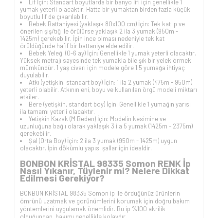
Lif İçin: Standart boyutlarda bir banyo lifi için genellikle 1
yumak yeterli olacaktır. Hatta bir yumaktan birden fazla küçük
boyutlu lif de çıkarılabilir.
Bebek Battaniyesi (yaklaşık 80x100 cm) İçin: Tek kat ip ve
önerilen şiş/tığ ile örülürse yaklaşık 2 ila 3 yumak (950m -
1425m) gerekebilir. İpin ince olması nedeniyle tek kat
örüldüğünde hafif bir battaniye elde edilir.
Bebek Yeleği (0-6 ay) İçin: Genellikle 1 yumak yeterli olacaktır.
Yüksek metrajı sayesinde tek yumakla bile şık bir yelek örmek
mümkündür. 1 yaş civarı için modele göre 1.5 yumağa ihtiyaç
duyulabilir.
Atkı (yetişkin, standart boy) İçin: 1 ila 2 yumak (475m - 950m)
yeterli olabilir. Atkının eni, boyu ve kullanılan örgü modeli miktarı
etkiler.
Bere (yetişkin, standart boy) İçin: Genellikle 1 yumağın yarısı
ila tamamı yeterli olacaktır.
Yetişkin Kazak (M Beden) İçin: Modelin kesimine ve
uzunluğuna bağlı olarak yaklaşık 3 ila 5 yumak (1425m - 2375m)
gerekebilir.
Şal (Orta Boy) İçin: 2 ila 3 yumak (950m - 1425m) uygun
olacaktır. İpin dökümlü yapısı şallar için idealdir.
BONBON KRİSTAL 98335 Somon RENK İp
Nasıl Yıkanır, Tüylenir mi? Nelere Dikkat
Edilmesi Gerekiyor?
BONBON KRİSTAL 98335 Somon ip ile ördüğünüz ürünlerin
ömrünü uzatmak ve görünümlerini korumak için doğru bakım
yöntemlerini uygulamak önemlidir. Bu ip %100 akrilik
olduğundan, bakımı genellikle kolaydır.