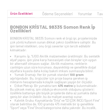
Ürün Özellikleri
Ödeme Seçenekleri
Yorumlar
Tavsiye
BONBON KRİSTAL 98335 Somon Renk İp
Özellikleri
BONBON KRİSTAL 98335 Somon renk el örgü ipi, projelerinizde
çok yönlü kullanım sunan dikkat çekici özelliklere sahiptir. Bu
ipin temel nitelikleri, onu örgü severler için tercih edilebilir
kılmaktadır:
Karışımı: İp, %100 Akrilik malzemeden üretilmiştir. Bu sentetik
elyaf yapısı, ipin yüne karşı hassasiyeti olan bireyler için uygun
bir alternatif olmasını sağlar. Akrilik malzeme, renklerin
canlılığını uzun süre koruması, dayanıklılığı ve genellikle doğal
elyaflara kıyasla daha kolay bakım imkanı sunmasıyla bilinir.
Yumak Gramajı: Her bir yumak standart
100 gram
ağırlığındadır. Bu, örgücüler için proje başına gereken ip
miktarını hesaplamada kolaylık sağlayan yaygın bir ölçüdür.
Etiket Metrajı: Bir yumakta tam
475 metre
ip bulunmaktadır.
Bu yüksek metraj, ipin oldukça ekonomik olduğunu gösterir;
özellikle battaniye gibi büyük projelerde daha az yumakla daha
geniş bir alan örülebilir, bu da maliyet avantajı sunar.
Kalınlık Grubu: Kaynaklarda "Orta" ve "(2) ÇOK İNCE/Sport Fine"
olarak belirtilse de, 100 gramda 475 metrelik bir ip genellikle
"Sport" veya "Fine" (İnce) kategorisine daha yakındır. Bu incelik,