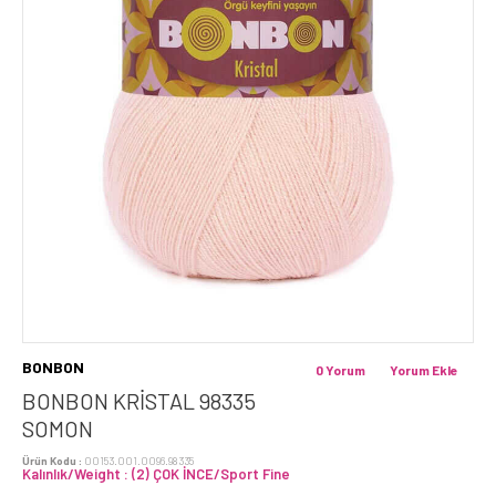
BONBON
0 Yorum
Yorum Ekle
BONBON KRİSTAL 98335
SOMON
Ürün Kodu :
00153.001.0096.98335
Kalınlık/Weight : (2) ÇOK İNCE/Sport Fine