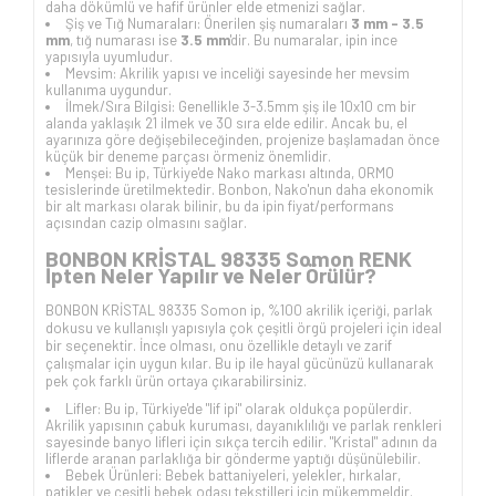
daha dökümlü ve hafif ürünler elde etmenizi sağlar.
Şiş ve Tığ Numaraları: Önerilen şiş numaraları
3 mm - 3.5
mm
, tığ numarası ise
3.5 mm
'dir. Bu numaralar, ipin ince
yapısıyla uyumludur.
Mevsim: Akrilik yapısı ve inceliği sayesinde her mevsim
kullanıma uygundur.
İlmek/Sıra Bilgisi: Genellikle 3-3.5mm şiş ile 10x10 cm bir
alanda yaklaşık 21 ilmek ve 30 sıra elde edilir. Ancak bu, el
ayarınıza göre değişebileceğinden, projenize başlamadan önce
küçük bir deneme parçası örmeniz önemlidir.
Menşei: Bu ip, Türkiye'de Nako markası altında, ORMO
tesislerinde üretilmektedir. Bonbon, Nako'nun daha ekonomik
bir alt markası olarak bilinir, bu da ipin fiyat/performans
açısından cazip olmasını sağlar.
BONBON KRİSTAL 98335 Somon RENK
İpten Neler Yapılır ve Neler Örülür?
BONBON KRİSTAL 98335 Somon ip, %100 akrilik içeriği, parlak
dokusu ve kullanışlı yapısıyla çok çeşitli örgü projeleri için ideal
bir seçenektir. İnce olması, onu özellikle detaylı ve zarif
çalışmalar için uygun kılar. Bu ip ile hayal gücünüzü kullanarak
pek çok farklı ürün ortaya çıkarabilirsiniz.
Lifler: Bu ip, Türkiye'de "lif ipi" olarak oldukça popülerdir.
Akrilik yapısının çabuk kuruması, dayanıklılığı ve parlak renkleri
sayesinde banyo lifleri için sıkça tercih edilir. "Kristal" adının da
liflerde aranan parlaklığa bir gönderme yaptığı düşünülebilir.
Bebek Ürünleri: Bebek battaniyeleri, yelekler, hırkalar,
patikler ve çeşitli bebek odası tekstilleri için mükemmeldir.