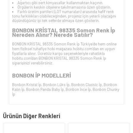
Ağartıcı gibi sert kimyasallar kullanmaktan kaçının.
Örgülerin keskin objelere takılmamasına özen gösterin.
Farklı üretim partileri (LOT numaraları) arasında hafif renk
tonu farklılıkları olabileceğinden, projeniz için yeterli olacağını
düşündüğünüz ipi tek seferde almaya özen gösterin.
BONBON KRİSTAL 98335 Somon
Renk İp
Nereden Alınır? Nerede Satılır?
BONBON KRİSTAL 98335 Somon
Renk İp Türkiye’de hem online
hem fiziksel tuhafiye hobi mağazası hobitu.com’dan en uygun
fiyatlarla alınır. Ücretsiz kargo seçenekleriyle rahatlıkla
hobitu.com'dan
BONBON KRİSTAL 98335 Somon
Renk İp
siparişinizi verebilirsiniz.
BONBON İP
MODELLERİ
Bonbon Kristal İp
,
Bonbon Lüks İp
,
Bonbon Classic İp
,
Bonbon
Kalın İp
,
Bonbon Panda Baby İp
,
Bonbon İnce İp
,
Bonbon Chunky
İp
Ürünün Diğer Renkleri