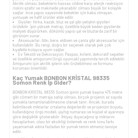
Akrilik olması, bebeklerin hassas cildine karşı alerjik reaksiyon
riskini azaltır ve makinede yıkanabilir olması büyük bir kolaylık
sağlar. İnce yapısı sayesinde bebekler için kaba olmayan,
yumuşak ve hafif ürünler elde edilir.
Giysiler: Hırka, kazak, bluz ve şal gibi yetişkin giysileri
örülebilir. İpin yüksek metrajı, özellikle büyük beden giysilerde
maliyeti düşürürken, dökümlü yapısı şal ve bluzlarda zarif bir
görünüm sunar.
Aksesuarlar: Atkı, bere, eldiven ve çanta gibi aksesuarlar için
kullanılabilir. Bu rengi, doğru bir seçenek olarak pek çok
kıyafetle kolayca uyum sağlar.
Ev Tekstili ve Dekorasyon: Paspas, kırlent, dekoratif sepetler
ve özellikle amigurumi (örgü oyuncak) yapımında tercih edilebilir.
Amigurumi için akrilik iplerin sıkı örülebilmesi ve formunu
koruması önemlidir.
Kaç Yumak BONBON KRİSTAL 98335
Somon Renk İp Gider?
BONBON KRİSTAL 98335 Somon ipinin yumak başına 475 metre
gibi cömert bir metraja sahip olması, birçok projenin az sayıda
yumakla tamamlanabilmesine olanak tanır. Ancak, burada
belirtilecek miktarlar ortalama değerlerdir ve projenizin boyutu,
kullandığınız örgü modeli, şiş/tığ numarası ve kişisel el ayarınıza
göre değişiklik gösterebilir. İhtiyaç duyacağınız ip miktarını
hesaplarken, olası bir eksikliği önlemek ve renk tonu farkı
yaşamamak adına fazladan bir yumak temin etmeniz tavsiye
edilir.