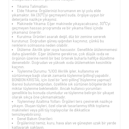
Yıkama Talimatları:
Elde Yıkama: Örgülerinizi korumanın en iyi yolu elde
yıkamaktır. Ilık (30°C'yi geçmeyen) suda, örgüye uygun bir
deterjanla nazikçe yıkayınız.
Makinede Yıkama: Eğer makinede yıkayacaksanız, 30°C'yi
geçmeyen hassas programda ve bir yıkama filesi içinde
yıkamanız önerilir.
Kurutma: Ürünleri asarak değil, düz bir zemine sererek
kurutunuz. Doğrudan güneş ışığından kaçınınız, çünkü bu
renklerin solmasına neden olabilir.
Ütüleme: Akrilik ipler ısıya hassastır. Genellikle ütülenmemesi
daha güvenlidir. Eğer ütüleme gerekirse, çok düşük ısıda ve
örgünün üzerine nemli bir bez örterek buharla hafifçe düzeltme
denenebilir. Doğrudan ve yüksek ısıda ütülemekten kesinlikle
kaçının.
Tüylenme Durumu: %100 Akrilik ipler, kullanıma ve
sürtünmeye bağlı olarak zamanla tüylenme (pilling) yapabilir.
BONBON KRİSTAL için özel bir "anti-pilling" (tüylenme yapmaz)
ibaresi bulunmadığından, özellikle sık sürtünen bölgelerde bir
miktar tüylenme beklenebilir. Ancak kullanıcı yorumları
genellikle bu konuda olumludur ve tüylenme belirgin bir şikayet
olarak sıkça öne çıkmamaktadır.
Tüylenmeyi Azaltma Yolları: Örgüleri ters çevirerek nazikçe
yıkayın. Oluşan tüyleri, özel olarak tasarlanmış tiftik toplama
makineleri veya pilli tüy toplayıcılar ile dikkatlice
temizleyebilirsiniz.
Genel Bakım Önerileri:
Örgülerinizi temiz, kuru, hava alan ve güneşten uzak bir yerde
katlayarak saklayın.