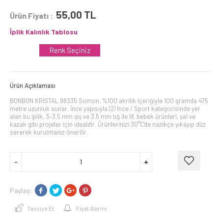
55,00
TL
Ürün Fiyatı :
İplik Kalınlık Tablosu
Renk Seçiniz
Ürün Açıklaması
BONBON KRİSTAL 98335 Somon, %100 akrilik içeriğiyle 100 gramda 475
metre uzunluk sunar. İnce yapısıyla (2) İnce / Sport kategorisinde yer
alan bu iplik, 3–3.5 mm şiş ve 3.5 mm tığ ile lif, bebek ürünleri, şal ve
kazak gibi projeler için idealdir. Ürünlerinizi 30°C'de nazikçe yıkayıp düz
sererek kurutmanız önerilir.
Paylaş:
Tavsiye Et
Fiyat Alarmı