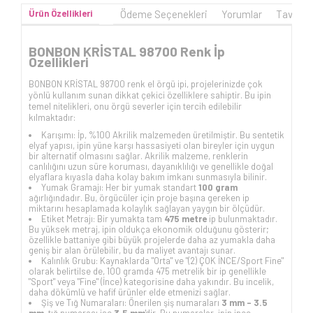
Ürün Özellikleri
Ödeme Seçenekleri
Yorumlar
Tavsiye
BONBON KRİSTAL 98700 Renk İp
Özellikleri
BONBON KRİSTAL 98700 renk el örgü ipi, projelerinizde çok
yönlü kullanım sunan dikkat çekici özelliklere sahiptir. Bu ipin
temel nitelikleri, onu örgü severler için tercih edilebilir
kılmaktadır:
Karışımı: İp, %100 Akrilik malzemeden üretilmiştir. Bu sentetik
elyaf yapısı, ipin yüne karşı hassasiyeti olan bireyler için uygun
bir alternatif olmasını sağlar. Akrilik malzeme, renklerin
canlılığını uzun süre koruması, dayanıklılığı ve genellikle doğal
elyaflara kıyasla daha kolay bakım imkanı sunmasıyla bilinir.
Yumak Gramajı: Her bir yumak standart
100 gram
ağırlığındadır. Bu, örgücüler için proje başına gereken ip
miktarını hesaplamada kolaylık sağlayan yaygın bir ölçüdür.
Etiket Metrajı: Bir yumakta tam
475 metre
ip bulunmaktadır.
Bu yüksek metraj, ipin oldukça ekonomik olduğunu gösterir;
özellikle battaniye gibi büyük projelerde daha az yumakla daha
geniş bir alan örülebilir, bu da maliyet avantajı sunar.
Kalınlık Grubu: Kaynaklarda "Orta" ve "(2) ÇOK İNCE/Sport Fine"
olarak belirtilse de, 100 gramda 475 metrelik bir ip genellikle
"Sport" veya "Fine" (İnce) kategorisine daha yakındır. Bu incelik,
daha dökümlü ve hafif ürünler elde etmenizi sağlar.
Şiş ve Tığ Numaraları: Önerilen şiş numaraları
3 mm - 3.5