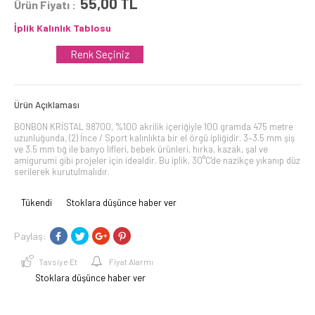
55,00
TL
Ürün Fiyatı :
İplik Kalınlık Tablosu
Renk Seçiniz
Ürün Açıklaması
BONBON KRİSTAL 98700, %100 akrilik içeriğiyle 100 gramda 475 metre
uzunluğunda, (2) İnce / Sport kalınlıkta bir el örgü ipliğidir. 3–3.5 mm şiş
ve 3.5 mm tığ ile banyo lifleri, bebek ürünleri, hırka, kazak, şal ve
amigurumi gibi projeler için idealdir. Bu iplik, 30°C'de nazikçe yıkanıp düz
serilerek kurutulmalıdır.
Tükendi
Stoklara düşünce haber ver
Paylaş:
Tavsiye Et
Fiyat Alarmı
Stoklara düşünce haber ver