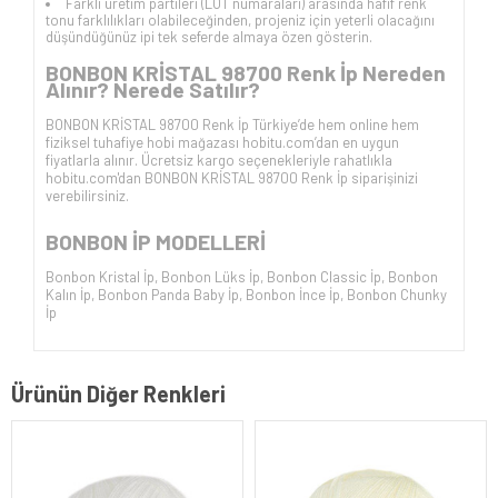
Farklı üretim partileri (LOT numaraları) arasında hafif renk
tonu farklılıkları olabileceğinden, projeniz için yeterli olacağını
düşündüğünüz ipi tek seferde almaya özen gösterin.
BONBON KRİSTAL 98700
Renk İp Nereden
Alınır? Nerede Satılır?
BONBON KRİSTAL 98700
Renk İp Türkiye’de hem online hem
fiziksel tuhafiye hobi mağazası hobitu.com’dan en uygun
fiyatlarla alınır. Ücretsiz kargo seçenekleriyle rahatlıkla
hobitu.com'dan
BONBON KRİSTAL 98700
Renk İp siparişinizi
verebilirsiniz.
BONBON İP
MODELLERİ
Bonbon Kristal İp
,
Bonbon Lüks İp
,
Bonbon Classic İp
,
Bonbon
Kalın İp
,
Bonbon Panda Baby İp
,
Bonbon İnce İp
,
Bonbon Chunky
İp
Ürünün Diğer Renkleri