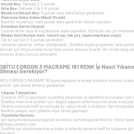
Küçük Boy:
Yaklaşık 2-3 yumak.
Orta Boy:
Yaklaşık 3 ila 5-6 yumak.
Büyük ve Detaylı Boy:
8 yumak veya daha fazlası gerekebilir.
Makrome Saksı Askısı (Basit Model):
Basit bir model için 1 tam yumak daha güvenli bir tahmin olacaktır.
Amerikan Servis (Supla):
1 yumak ile bir veya iki küçük/basit supla yapılabilir. Dörtlü bir set için muhtem
Minder Kılıfı (Kırlent Kılıfı, 40x40 cm, tek yüz, makrome/kalın örgü):
Tek bir yüz için 2-3 yumak gerekebilir.
 tahminler genel bir rehber niteliğindedir. Özellikle büyük projelerde, renk partisi
ldırmak için ihtiyacınızdan biraz fazla yumak almanız önerilir. Bir model takip edi
meniz en doğru sonucu verecektir.
OBİTU CORDON 3 MACRAME 161 RENK İp Nasıl Yıkanır,
dilmesi Gerekiyor?
BİTU CORDON 3 MACRAME 161 ipiyle yaptığınız el emeği ürünlerin ömrünü uzatma
emlidir. İşte dikkat etmeniz gerekenler:
Yıkama Talimatları:
Ürünlerin 30°C'yi geçmeyen sıcaklıkta yıkanması ve şekillerini korumaları için s
Özellikle makrome ürünleri için, düğüm yapısını ve formunu korumak amacıyla e
Yıkama sırasında hafif ve yumuşak bir sabun ile ılık su kullanın. Ağır kimyasalla
Nazikçe yıkayın; aşırı çitileme veya sıkma yapmayın.
Tüylenme Durumu:
İpin karışımında bulunan pamuk ve viskon, sürtünmeyle birlikte bir miktar tüylenm
altmaya yardımcı olur.
Özellikle sık sürtünmeye maruz kalan ürünlerde zamanla hafif bir tüylenme görü
direcektir.