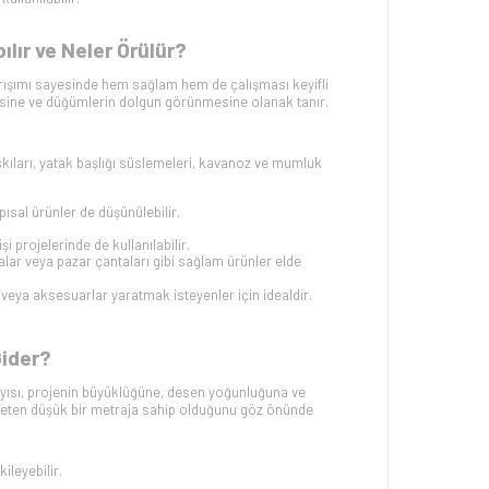
ır ve Neler Örülür?
şımı sayesinde hem sağlam hem de çalışması keyifli
enmesine ve düğümlerin dolgun görünmesine olanak tanır.
askıları, yatak başlığı süslemeleri, kavanoz ve mumluk
ısal ürünler de düşünülebilir.
i projelerinde de kullanılabilir.
ntalar veya pazar çantaları gibi sağlam ürünler elde
r veya aksesuarlar yaratmak isteyenler için idealdir.
ider?
yısı, projenin büyüklüğüne, desen yoğunluğuna ve
ispeten düşük bir metraja sahip olduğunu göz önünde
ileyebilir.