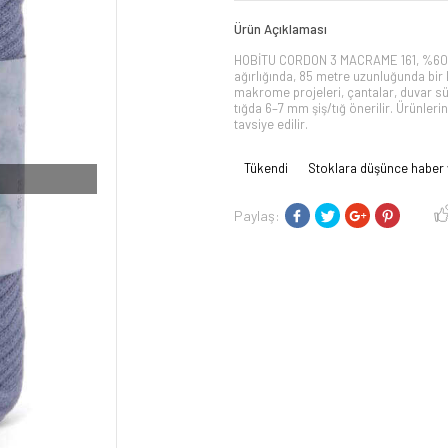
Ürün Açıklaması
HOBİTU CORDON 3 MACRAME 161, %60 p
ağırlığında, 85 metre uzunluğunda bir 
makrome projeleri, çantalar, duvar sü
tığda 6–7 mm şiş/tığ önerilir. Ürünler
tavsiye edilir.
Tükendi
Stoklara düşünce haber 
Paylaş: