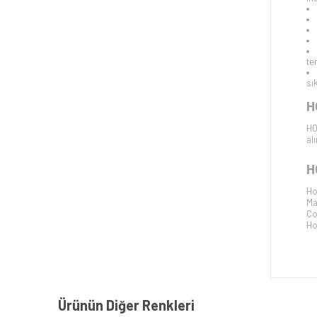
te
sı
H
HO
al
H
Ho
Ma
Co
Ho
Ürünün Diğer Renkleri