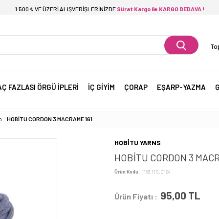
1.500 ₺ VE ÜZERİ ALIŞVERİŞLERİNİZDE
Sürat Kargo ile KARGO BEDAVA !
Top
AÇ FAZLASI ÖRGÜ İPLERİ
İÇ GİYİM
ÇORAP
EŞARP-YAZMA
G
p
HOBİTU CORDON 3 MACRAME 161
HOBİTU YARNS
HOBİTU CORDON 3 MACR
Ürün Kodu :
1153.110.0124
95,00
TL
Ürün Fiyatı :