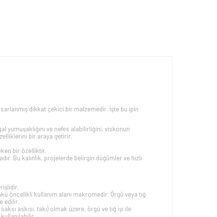
sarlanmış dikkat çekici bir malzemedir. İşte bu ipin
yumuşaklığını ve nefes alabilirliğini, viskonun
liklerini bir araya getirir.
en bir özelliktir.
adır. Bu kalınlık, projelerde belirgin düğümler ve hızlı
işlidir.
çünkü öncelikli kullanım alanı makromedir. Örgü veya tığ
 edilir.
ksı askısı, takı) olmak üzere, örgü ve tığ işi ile
ullanılabilir.