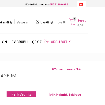
Müşteri Hizmetleri :
0533 199 0 998
0
Sepet
tan Giriş
Başvuru
Üye Girişi
Üye Ol
0,00
İYİM
EV GRUBU
ÇEYİZ
ÖRGÜ BUTİK
0 Yorum
Yorum Ekle
AME 161
Renk Seçiniz
İplik Kalınlık Tablosu