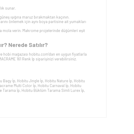
lık sunar.
güneş ışığına maruz bırakmaktan kaçının.
klarını önlemek için aynı boya partisine ait yumakları
arla mola verin. Makrome projelerinde düğümleri eşit
ır? Nerede Satılır?
ye hobi mağazası hobitu.com’dan en uygun fiyatlarla
MACRAME 161
Renk İp siparişinizi verebilirsiniz.
u Bagy İp
,
Hobitu Jingle İp
,
Hobitu Nature İp
,
Hobitu
acrame Multi Color İp
,
Hobitu Carnaval İp
,
Hobitu
e Tarama İp
,
Hobitu Büklüm Tarama Simli Lurex İp
,