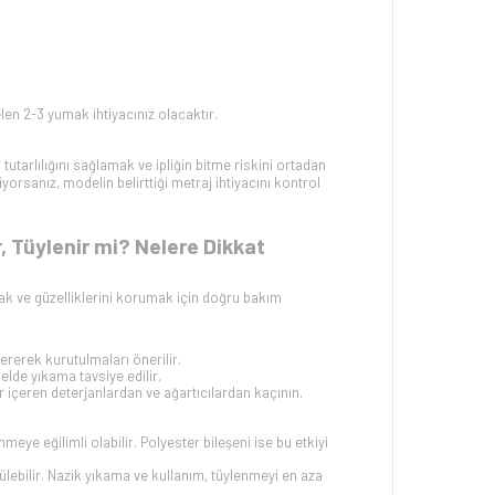
elen 2-3 yumak ihtiyacınız olacaktır.
 tutarlılığını sağlamak ve ipliğin bitme riskini ortadan
yorsanız, modelin belirttiği metraj ihtiyacını kontrol
 Tüylenir mi? Nelere Dikkat
k ve güzelliklerini korumak için doğru bakım
ererek kurutulmaları önerilir.
lde yıkama tavsiye edilir.
r içeren deterjanlardan ve ağartıcılardan kaçının.
eye eğilimli olabilir. Polyester bileşeni ise bu etkiyi
lebilir. Nazik yıkama ve kullanım, tüylenmeyi en aza