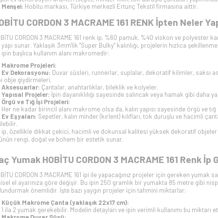
Menşei:
Hobitu markası, Türkiye merkezli Ertunç Tekstil firmasına aittir.
OBİTU CORDON 3 MACRAME 161 RENK İpten Neler Yapıl
BİTU CORDON 3 MACRAME 161 renk ip, %60 pamuk, %40 viskon ve polyester karı
r yapı sunar. Yaklaşık 3mm'lik "Super Bulky" kalınlığı, projelerin hızlıca şekill
 ipin başlıca kullanım alanı makromedir:
Makrome Projeleri:
Ev Dekorasyonu:
Duvar süsleri, runnerlar, suplalar, dekoratif kilimler, saksı 
bi obje giydirmeleri.
Aksesuarlar:
Çantalar, anahtarlıklar, bileklik ve kolyeler.
Yapısal Projeler:
İpin dayanıklılığı sayesinde salıncak veya hamak gibi daha yap
Örgü ve Tığ İşi Projeleri:
Her ne kadar birincil alanı makrome olsa da, kalın yapısı sayesinde örgü ve tığ iş
Ev Eşyaları:
Sepetler, kalın minder (kırlent) kılıfları, tok duruşlu ve hacimli ça
lebilir.
 ip, özellikle dikkat çekici, hacimli ve dokunsal kalitesi yüksek dekoratif objele
ünün rengi, doğal ve bohem bir estetik sunar.
aç Yumak HOBİTU CORDON 3 MACRAME 161 Renk İp G
BİTU CORDON 3 MACRAME 161 ipi ile yapacağınız projeler için gereken yumak sa
şisel el ayarınıza göre değişir. Bu ipin 250 gramlık bir yumakta 85 metre gibi n
lundurmak önemlidir. İşte bazı yaygın projeler için tahmini miktarlar:
Küçük Makrome Çanta (yaklaşık 22x17 cm):
1 ila 2 yumak gerekebilir. Modelin detayları ve ipin verimli kullanımı bu miktarı etk
Makrome Duvar Süsü: