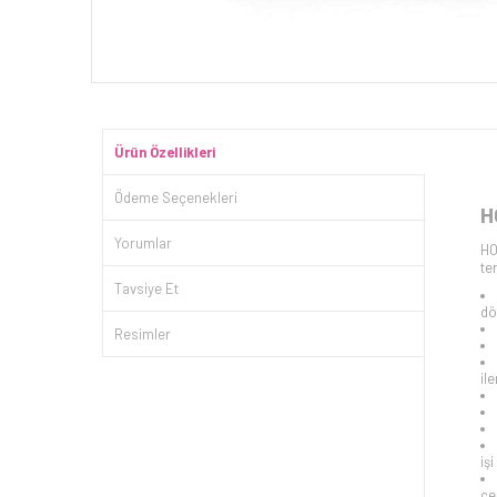
Ürün Özellikleri
Ödeme Seçenekleri
H
Yorumlar
HO
te
Tavsiye Et
dö
Resimler
il
iş
çe