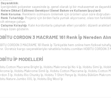
Dayanıklılık:
İçeriğindeki polyester sayesinde ip, genel olarak iyi bir mukavemet ve dayanıklı
Nelere Dikkat Edilmesi Gerekiyor (Genel Bakım ve Kullanım İpuçları):
Renk Koruma:
Renklerin solmasını önlemek için ürünleri uzun süre doğrudan 
Renk Tutarlılığı:
Projeniz için birden fazla yumak alıyorsanız, olası ton farklılı
rcih etmeye çalışın.
Çalışma Kolaylığı:
Kalın kordonlarla çalışmak elleri yorabilir; düzenli aralıkl
kmaya özen gösterin.
OBİTU CORDON 3 MACRAME 161
Renk İp Nereden Alın
BİTU CORDON 3 MACRAME 161
Renk İp Türkiye’de hem online hem fiziksel tuhafi
ınır. Ücretsiz kargo seçenekleriyle rahatlıkla hobitu.com'dan
HOBİTU CORDON 3 
OBİTU İP
MODELLERİ
bitu Cotton Macrame Bright İp
,
Hobitu Makrome İpi No 4 İp
,
Hobitu Simi İp
,
Hobit
krome İp
,
Hobitu Makrome Simli İp
,
Hobitu Cotton Macrame İp
,
Hobitu Cotton M
rdon 3 İp
,
Hobitu Rio Chunky İp
,
Hobitu T-Shirt Penye İp
,
Hobitu Büklüm Makrom
bitu Nature Jumbo XXL İp
,
Hobitu Big Wool İp