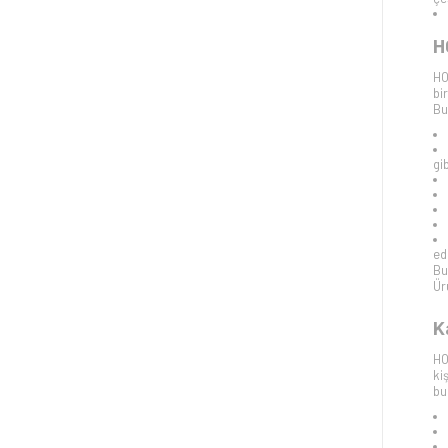
H
HO
bi
Bu
gi
edi
Bu
Ür
K
HO
ki
bu