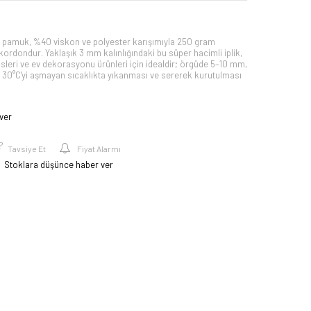
amuk, %40 viskon ve polyester karışımıyla 250 gram
kordondur. Yaklaşık 3 mm kalınlığındaki bu süper hacimli iplik,
sleri ve ev dekorasyonu ürünleri için idealdir; örgüde 5–10 mm,
in 30°C'yi aşmayan sıcaklıkta yıkanması ve sererek kurutulması
ver
Tavsiye Et
Fiyat Alarmı
Stoklara düşünce haber ver