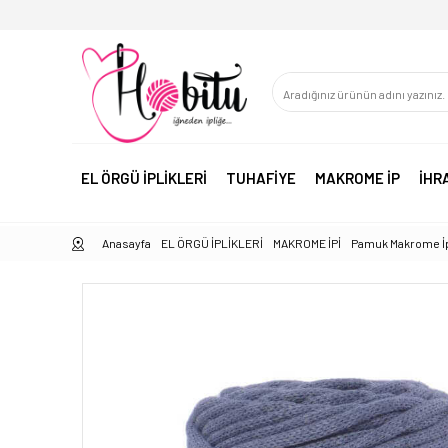
EL ÖRGÜ İPLİKLERİ
TUHAFİYE
MAKROME İP
İHR
Anasayfa
EL ÖRGÜ İPLİKLERİ
MAKROME İPİ
Pamuk Makrome İ