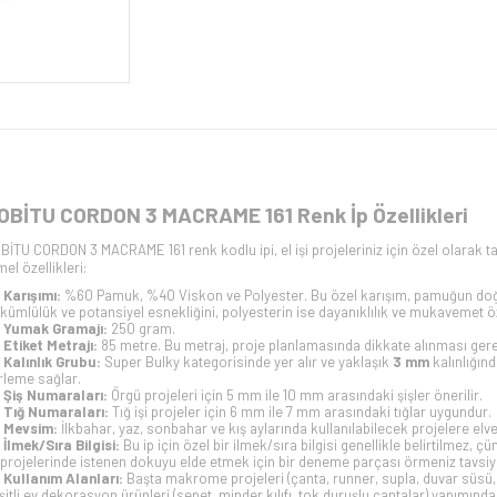
OBİTU CORDON 3 MACRAME 161 Renk İp Özellikleri
BİTU CORDON 3 MACRAME 161 renk kodlu ipi, el işi projeleriniz için özel olarak ta
mel özellikleri:
Karışımı:
%60 Pamuk, %40 Viskon ve Polyester. Bu özel karışım, pamuğun doğal 
kümlülük ve potansiyel esnekliğini, polyesterin ise dayanıklılık ve mukavemet özel
Yumak Gramajı:
250 gram.
Etiket Metrajı:
85 metre. Bu metraj, proje planlamasında dikkate alınması gerek
Kalınlık Grubu:
Super Bulky kategorisinde yer alır ve yaklaşık
3 mm
kalınlığınd
erleme sağlar.
Şiş Numaraları:
Örgü projeleri için 5 mm ile 10 mm arasındaki şişler önerilir.
Tığ Numaraları:
Tığ işi projeler için 6 mm ile 7 mm arasındaki tığlar uygundur.
Mevsim:
İlkbahar, yaz, sonbahar ve kış aylarında kullanılabilecek projelere elver
İlmek/Sıra Bilgisi:
Bu ip için özel bir ilmek/sıra bilgisi genellikle belirtilmez, 
i projelerinde istenen dokuyu elde etmek için bir deneme parçası örmeniz tavsiye
Kullanım Alanları:
Başta makrome projeleri (çanta, runner, supla, duvar süsü, sa
şitli ev dekorasyon ürünleri (sepet, minder kılıfı, tok duruşlu çantalar) yapımında k