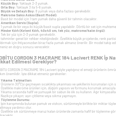
Küçük Boy:
Yaklaşık 2-3 yumak.
Orta Boy:
Yaklaşık 3 ila 5-6 yumak.
Büyük ve Detaylı Boy:
8 yumak veya daha fazlası gerekebilir.
Makrome Saksı Askısı (Basit Model):
Basit bir model için 1 tam yumak daha güvenli bir tahmin olacaktır.
Amerikan Servis (Supla):
1 yumak ile bir veya iki küçük/basit supla yapılabilir. Dörtlü bir set için muhtem
Minder Kılıfı (Kırlent Kılıfı, 40x40 cm, tek yüz, makrome/kalın örgü):
Tek bir yüz için 2-3 yumak gerekebilir.
 tahminler genel bir rehber niteliğindedir. Özellikle büyük projelerde, renk partisi
ldırmak için ihtiyacınızdan biraz fazla yumak almanız önerilir. Bir model takip edi
meniz en doğru sonucu verecektir.
OBİTU CORDON 3 MACRAME 184 Lacivert RENK İp Nasıl
ikkat Edilmesi Gerekiyor?
BİTU CORDON 3 MACRAME 184 Lacivert ipiyle yaptığınız el emeği ürünlerin ömrün
kım önemlidir. İşte dikkat etmeniz gerekenler:
Yıkama Talimatları:
Ürünlerin 30°C'yi geçmeyen sıcaklıkta yıkanması ve şekillerini korumaları için s
Özellikle makrome ürünleri için, düğüm yapısını ve formunu korumak amacıyla e
Yıkama sırasında hafif ve yumuşak bir sabun ile ılık su kullanın. Ağır kimyasalla
Nazikçe yıkayın; aşırı çitileme veya sıkma yapmayın.
Tüylenme Durumu:
İpin karışımında bulunan pamuk ve viskon, sürtünmeyle birlikte bir miktar tüylenm
altmaya yardımcı olur.
Özellikle sık sürtünmeye maruz kalan ürünlerde zamanla hafif bir tüylenme görü
direcektir.