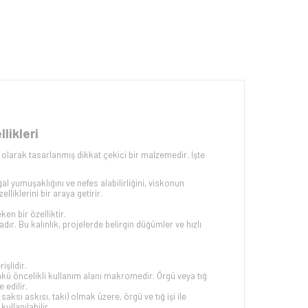
likleri
 olarak tasarlanmış dikkat çekici bir malzemedir. İşte
yumuşaklığını ve nefes alabilirliğini, viskonun
liklerini bir araya getirir.
en bir özelliktir.
adır. Bu kalınlık, projelerde belirgin düğümler ve hızlı
işlidir.
çünkü öncelikli kullanım alanı makromedir. Örgü veya tığ
 edilir.
ksı askısı, takı) olmak üzere, örgü ve tığ işi ile
ullanılabilir.