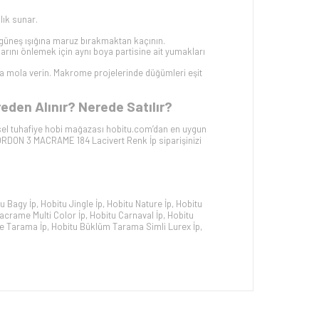
lık sunar.
güneş ışığına maruz bırakmaktan kaçının.
klarını önlemek için aynı boya partisine ait yumakları
arla mola verin. Makrome projelerinde düğümleri eşit
eden Alınır? Nerede Satılır?
sel tuhafiye hobi mağazası hobitu.com’dan en uygun
RDON 3 MACRAME 184 Lacivert
Renk İp siparişinizi
u Bagy İp
,
Hobitu Jingle İp
,
Hobitu Nature İp
,
Hobitu
acrame Multi Color İp
,
Hobitu Carnaval İp
,
Hobitu
e Tarama İp
,
Hobitu Büklüm Tarama Simli Lurex İp
,