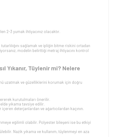
elen 2-3 yumak ihtiyacınız olacaktır.
 tutarlılığını sağlamak ve ipliğin bitme riskini ortadan
yorsanız, modelin belirttiği metraj ihtiyacını kontrol
 Yıkanır, Tüylenir mi? Nelere
ü uzatmak ve güzelliklerini korumak için doğru
ererek kurutulmaları önerilir.
lde yıkama tavsiye edilir.
r içeren deterjanlardan ve ağartıcılardan kaçının.
eye eğilimli olabilir. Polyester bileşeni ise bu etkiyi
lebilir. Nazik yıkama ve kullanım, tüylenmeyi en aza