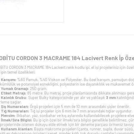
OBİTU CORDON 3 MACRAME 184 Lacivert Renk İp Özel
BİTU CORDON 3 MACRAME 184 Lacivert renk kodlu ipi, el işi projeleriniz için özel
 ipin temel özellikleri:
Karışımı:
%60 Pamuk, %40 Viskon ve Polyester. Bu özel karışım, pamuğun doğal 
kümlülük ve potansiyel esnekliğini, polyesterin ise dayanıklılık ve mukavemet özel
Yumak Gramajı:
250 gram.
Etiket Metrajı:
85 metre. Bu metraj, proje planlamasında dikkate alınması gerek
Kalınlık Grubu:
Super Bulky kategorisinde yer alır ve yaklaşık
3 mm
kalınlığınd
erleme sağlar.
Şiş Numaraları:
Örgü projeleri için 5 mm ile 10 mm arasındaki şişler önerilir.
Tığ Numaraları:
Tığ işi projeler için 6 mm ile 7 mm arasındaki tığlar uygundur.
Mevsim:
İlkbahar, yaz, sonbahar ve kış aylarında kullanılabilecek projelere elver
İlmek/Sıra Bilgisi:
Bu ip için özel bir ilmek/sıra bilgisi genellikle belirtilmez, 
i projelerinde istenen dokuyu elde etmek için bir deneme parçası örmeniz tavsiye
Kullanım Alanları:
Başta makrome projeleri (çanta, runner, supla, duvar süsü, sa
şitli ev dekorasyon ürünleri (sepet, minder kılıfı, tok duruşlu çantalar) yapımında k