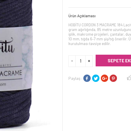
Ürün Açıklaması
HOBİTU CORDON 3 MACRAME 184 Lacive
gram ağırlığında, 85 metre uzunluğund
iplik, makrome projeleri, çantalar, du
10 mm, tığda 6–7 mm şiş/tığ önerilir. 
kurutulması tavsiye edilir.
SEPETE EK
Paylaş: