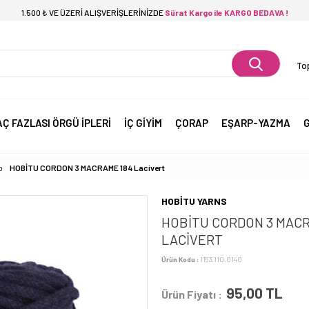
1.500 ₺ VE ÜZERİ ALIŞVERİŞLERİNİZDE
Sürat Kargo ile KARGO BEDAVA !
Top
AÇ FAZLASI ÖRGÜ İPLERİ
İÇ GİYİM
ÇORAP
EŞARP-YAZMA
G
p
HOBİTU CORDON 3 MACRAME 184 Lacivert
HOBİTU YARNS
HOBİTU CORDON 3 MACR
LACIVERT
Ürün Kodu :
1153.110.0140
95,00
TL
Ürün Fiyatı :