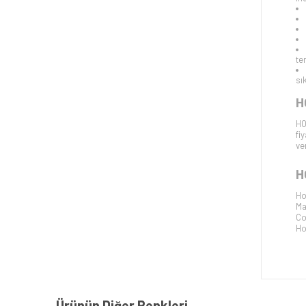
te
sı
H
HO
fi
ver
H
Ho
Ma
Co
Ho
Ürünün Diğer Renkleri