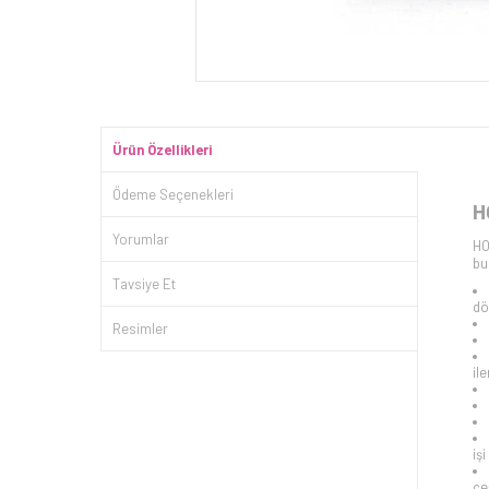
Ürün Özellikleri
Ödeme Seçenekleri
H
Yorumlar
HO
bu
Tavsiye Et
dö
Resimler
il
iş
çe