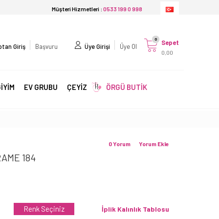
Müşteri Hizmetleri :
0533 199 0 998
0
Sepet
tan Giriş
Başvuru
Üye Girişi
Üye Ol
0,00
İYİM
EV GRUBU
ÇEYİZ
ÖRGÜ BUTİK
0 Yorum
Yorum Ekle
AME 184
Renk Seçiniz
İplik Kalınlık Tablosu