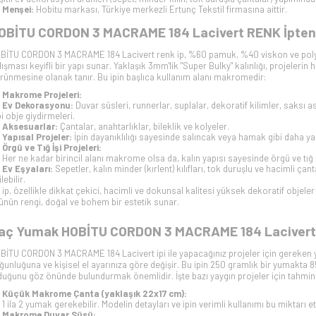
Menşei:
Hobitu markası, Türkiye merkezli Ertunç Tekstil firmasına aittir.
OBİTU CORDON 3 MACRAME 184 Lacivert RENK İpten Ne
BİTU CORDON 3 MACRAME 184 Lacivert renk ip, %60 pamuk, %40 viskon ve pol
lışması keyifli bir yapı sunar. Yaklaşık 3mm'lik "Super Bulky" kalınlığı, projeleri
rünmesine olanak tanır. Bu ipin başlıca kullanım alanı makromedir:
Makrome Projeleri:
Ev Dekorasyonu:
Duvar süsleri, runnerlar, suplalar, dekoratif kilimler, saksı 
bi obje giydirmeleri.
Aksesuarlar:
Çantalar, anahtarlıklar, bileklik ve kolyeler.
Yapısal Projeler:
İpin dayanıklılığı sayesinde salıncak veya hamak gibi daha yap
Örgü ve Tığ İşi Projeleri:
Her ne kadar birincil alanı makrome olsa da, kalın yapısı sayesinde örgü ve tığ iş
Ev Eşyaları:
Sepetler, kalın minder (kırlent) kılıfları, tok duruşlu ve hacimli ça
lebilir.
 ip, özellikle dikkat çekici, hacimli ve dokunsal kalitesi yüksek dekoratif objele
ünün rengi, doğal ve bohem bir estetik sunar.
aç Yumak HOBİTU CORDON 3 MACRAME 184 Lacivert 
BİTU CORDON 3 MACRAME 184 Lacivert ipi ile yapacağınız projeler için gereken 
ğunluğuna ve kişisel el ayarınıza göre değişir. Bu ipin 250 gramlık bir yumakta 
duğunu göz önünde bulundurmak önemlidir. İşte bazı yaygın projeler için tahmini
Küçük Makrome Çanta (yaklaşık 22x17 cm):
1 ila 2 yumak gerekebilir. Modelin detayları ve ipin verimli kullanımı bu miktarı etk
Makrome Duvar Süsü: