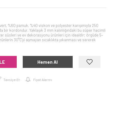
rt, %60 pamuk, %40 viskon ve polyester karışımıyla 250
a bir kordondur. Yaklaşık 3 mm kalınlığındaki bu süper hacimli
var süsleri ve ev dekorasyonu ürünleri için idealdir; örgüde 5–
Ürünlerin 30°C'yi aşmayan sıcaklıkta yıkanması ve sererek
LE
Hemen Al
Tavsiye Et
Fiyat Alarmı