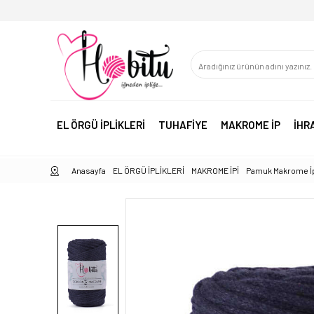
EL ÖRGÜ İPLİKLERİ
TUHAFİYE
MAKROME İP
İHR
Anasayfa
EL ÖRGÜ İPLİKLERİ
MAKROME İPİ
Pamuk Makrome İ