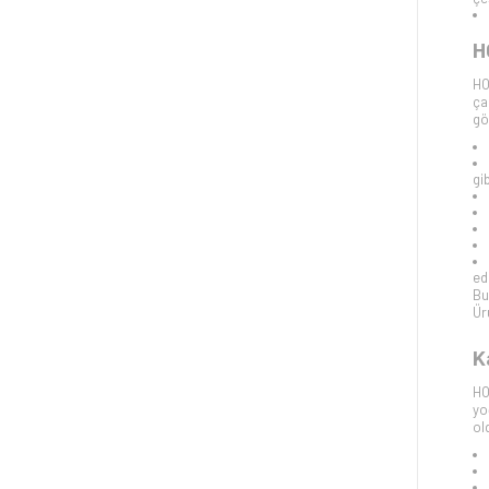
H
HO
ça
gö
gi
edi
Bu
Ür
K
HO
yo
ol