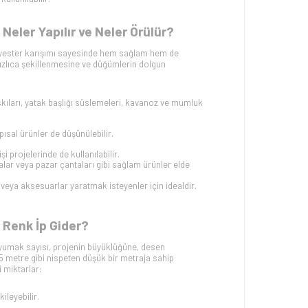
ler Yapılır ve Neler Örülür?
yester karışımı sayesinde hem sağlam hem de
n hızlıca şekillenmesine ve düğümlerin dolgun
askıları, yatak başlığı süslemeleri, kavanoz ve mumluk
ısal ürünler de düşünülebilir.
i projelerinde de kullanılabilir.
ntalar veya pazar çantaları gibi sağlam ürünler elde
r veya aksesuarlar yaratmak isteyenler için idealdir.
Renk İp Gider?
yumak sayısı, projenin büyüklüğüne, desen
85 metre gibi nispeten düşük bir metraja sahip
 miktarlar:
ileyebilir.