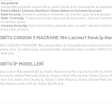
Dayanıklılık:
İçeriğindeki polyester sayesinde ip, genel olarak iyi bir mukavemet ve dayanıklı
Nelere Dikkat Edilmesi Gerekiyor (Genel Bakım ve Kullanım İpuçları):
Renk Koruma:
Renklerin solmasını önlemek için ürünleri uzun süre doğrudan 
Renk Tutarlılığı:
Projeniz için birden fazla yumak alıyorsanız, olası ton farklılı
rcih etmeye çalışın.
Çalışma Kolaylığı:
Kalın kordonlarla çalışmak elleri yorabilir; düzenli aralıkl
kmaya özen gösterin.
OBİTU CORDON 3 MACRAME 184 Lacivert
Renk İp Ner
BİTU CORDON 3 MACRAME 184 Lacivert
Renk İp Türkiye’de hem online hem fizik
yatlarla alınır. Ücretsiz kargo seçenekleriyle rahatlıkla hobitu.com'dan
HOBİTU CO
ebilirsiniz.
OBİTU İP
MODELLERİ
bitu Cotton Macrame Bright İp
,
Hobitu Makrome İpi No 4 İp
,
Hobitu Simi İp
,
Hobit
krome İp
,
Hobitu Makrome Simli İp
,
Hobitu Cotton Macrame İp
,
Hobitu Cotton M
rdon 3 İp
,
Hobitu Rio Chunky İp
,
Hobitu T-Shirt Penye İp
,
Hobitu Büklüm Makrom
bitu Nature Jumbo XXL İp
,
Hobitu Big Wool İp