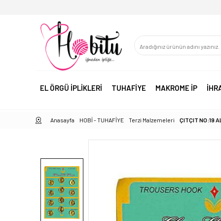
EL ÖRGÜ İPLİKLERİ
TUHAFİYE
MAKROME İP
İHR
Anasayfa
HOBİ - TUHAFİYE
Terzi Malzemeleri
ÇITÇIT NO:19 A