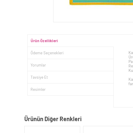
Ürün Özellikleri
Ka
Ödeme Seçenekleri
Ür
Pa
Yorumlar
Re
Ku
Tavsiye Et
Ka
far
Resimler
Ürünün Diğer Renkleri