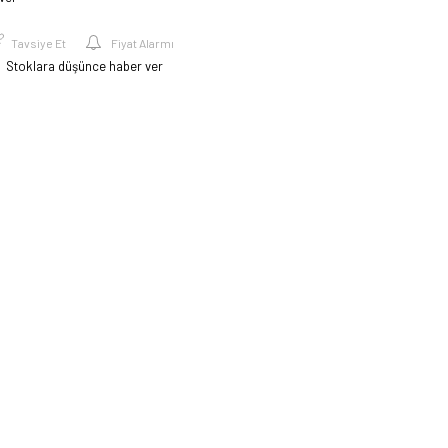
Tavsiye Et
Fiyat Alarmı
Stoklara düşünce haber ver