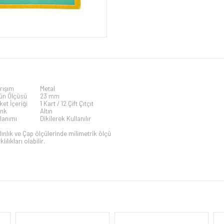
rışım
Metal
ün Ölçüsü
23 mm
ket İçeriği
1 Kart / 12 Çift Çıtçıt
nk
Altın
lanımı
Dikilerek Kullanılır
lınlık ve Çap ölçülerinde milimetrik ölçü
klılıkları olabilir.