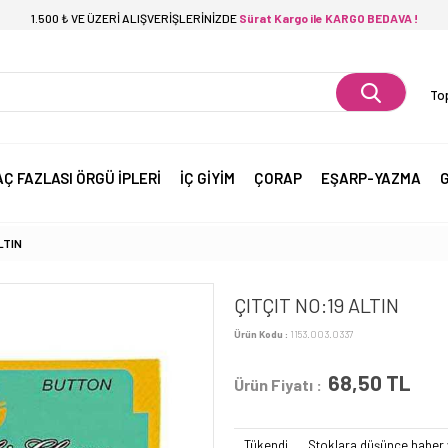
1.500 ₺ VE ÜZERİ ALIŞVERİŞLERİNİZDE
Sürat Kargo ile KARGO BEDAVA !
Top
AÇ FAZLASI ÖRGÜ İPLERİ
İÇ GİYİM
ÇORAP
EŞARP-YAZMA
G
LTIN
ÇITÇIT NO:19 ALTIN
Ürün Kodu :
1153.003.0337
68,50
TL
Ürün Fiyatı :
Tükendi
Stoklara düşünce haber 