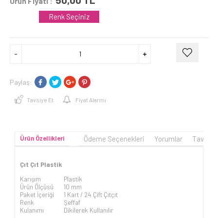
Ürün Fiyatı :
Renk Seçiniz
Paylaş:
Tavsiye Et
Fiyat Alarmı
Ürün Özellikleri
Ödeme Seçenekleri
Yorumlar
Tavsiye
Çıt Çıt Plastik
Karışım
Plastik
Ürün Ölçüsü
10 mm
Paket İçeriği
1 Kart / 24 Çift Çıtçıt
Renk
Şeffaf
Kulanımı
Dikilerek Kullanılır