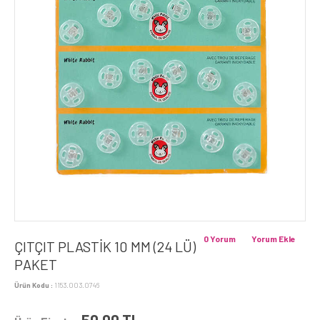
0 Yorum
Yorum Ekle
ÇITÇIT PLASTİK 10 MM (24 LÜ)
PAKET
Ürün Kodu :
1153.003.0746
50,00
TL