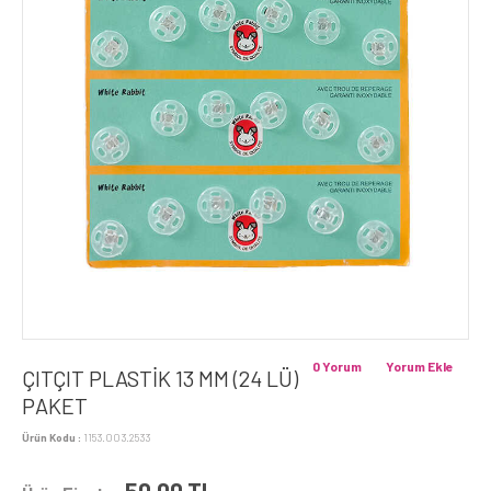
0 Yorum
Yorum Ekle
ÇITÇIT PLASTİK 13 MM (24 LÜ)
PAKET
Ürün Kodu :
1153.003.2533
50,00
TL