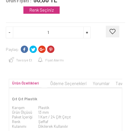
Ürün Fiyatı :
Renk Seçiniz
Paylaş:
Tavsiye Et
Fiyat Alarmı
Ürün Özellikleri
Ödeme Seçenekleri
Yorumlar
Tavsiye
Çıt Çıt Plastik
Karışım
Plastik
Ürün Ölçüsü
13 mm
Paket İçeriği
1 Kart / 24 Çift Çıtçıt
Renk
Şeffaf
Kulanımı
Dikilerek Kullanılır