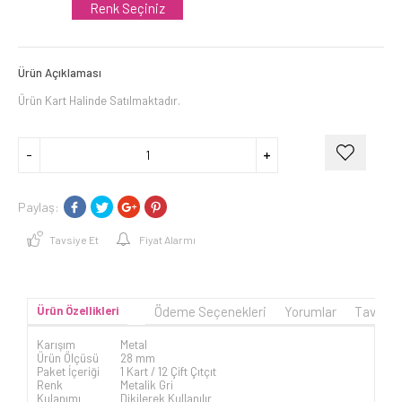
Renk Seçiniz
Ürün Açıklaması
Ürün Kart Halinde Satılmaktadır.
Paylaş:
Tavsiye Et
Fiyat Alarmı
Ürün Özellikleri
Ödeme Seçenekleri
Yorumlar
Tavsiye
Karışım
Metal
Ürün Ölçüsü
28 mm
Paket İçeriği
1 Kart / 12 Çift Çıtçıt
Renk
Metalik Gri
Kulanımı
Dikilerek Kullanılır