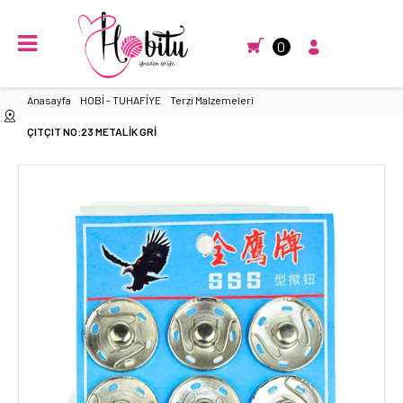
0
Anasayfa
HOBİ - TUHAFİYE
Terzi Malzemeleri
ÇITÇIT NO:23 METALİK GRİ