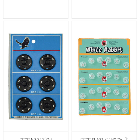
ÇITÇIT NO:25 SİYAH
ÇITÇIT PLASTİK 10 MM (24 LÜ)