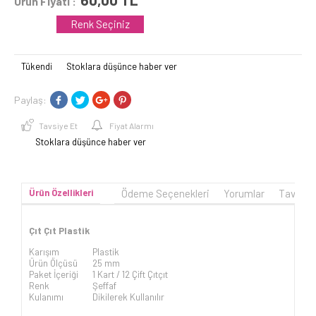
Ürün Fiyatı :
Renk Seçiniz
Tükendi
Stoklara düşünce haber ver
Paylaş:
Tavsiye Et
Fiyat Alarmı
Stoklara düşünce haber ver
Ürün Özellikleri
Ödeme Seçenekleri
Yorumlar
Tavsiye
Çıt Çıt Plastik
Karışım
Plastik
Ürün Ölçüsü
25 mm
Paket İçeriği
1 Kart / 12 Çift Çıtçıt
Renk
Şeffaf
Kulanımı
Dikilerek Kullanılır