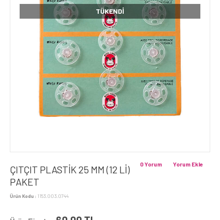
TÜKENDI
0 Yorum
Yorum Ekle
ÇITÇIT PLASTİK 25 MM (12 Lİ)
PAKET
Ürün Kodu :
1153.003.0744
60,00
TL