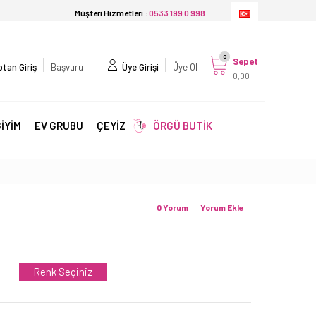
Müşteri Hizmetleri :
0533 199 0 998
0
Sepet
tan Giriş
Başvuru
Üye Girişi
Üye Ol
0,00
İYİM
EV GRUBU
ÇEYİZ
ÖRGÜ BUTİK
0 Yorum
Yorum Ekle
Renk Seçiniz