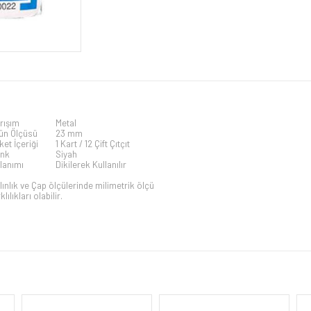
rışım
Metal
ün Ölçüsü
23 mm
ket İçeriği
1 Kart / 12 Çift Çıtçıt
nk
Siyah
lanımı
Dikilerek Kullanılır
lınlık ve Çap ölçülerinde milimetrik ölçü
klılıkları olabilir.