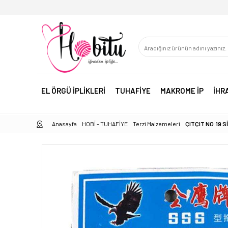
EL ÖRGÜ İPLİKLERİ
TUHAFİYE
MAKROME İP
İHR
Anasayfa
HOBİ - TUHAFİYE
Terzi Malzemeleri
ÇITÇIT NO:19 S