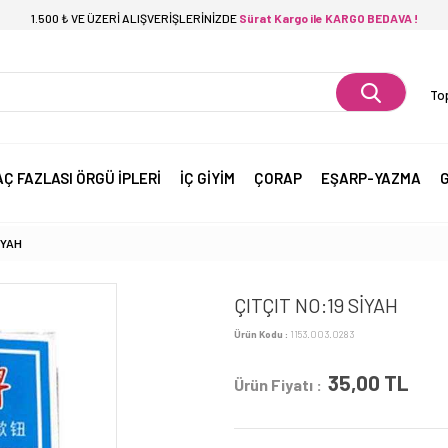
1.500 ₺ VE ÜZERİ ALIŞVERİŞLERİNİZDE
Sürat Kargo ile KARGO BEDAVA !
Top
AÇ FAZLASI ÖRGÜ İPLERİ
İÇ GİYİM
ÇORAP
EŞARP-YAZMA
G
İYAH
ÇITÇIT NO:19 SİYAH
Ürün Kodu :
1153.003.0283
35,00
TL
Ürün Fiyatı :