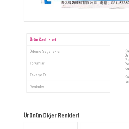
Ürün Özellikleri
Ka
Ödeme Seçenekleri
Ür
Pa
Yorumlar
Re
Ku
Tavsiye Et
Ka
far
Resimler
Ürünün Diğer Renkleri