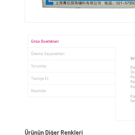
Ürün Özellikleri
Ödeme Seçenekleri
Çı
Yorumlar
Ka
Ür
Pa
Tavsiye Et
Re
Ku
Resimler
Ka
far
Ürünün Diğer Renkleri