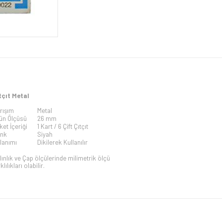
tçıt Metal
rışım
Metal
ün Ölçüsü
26 mm
ket İçeriği
1 Kart / 6 Çift Çıtçıt
nk
Siyah
lanımı
Dikilerek Kullanılır
lınlık ve Çap ölçülerinde milimetrik ölçü
klılıkları olabilir.