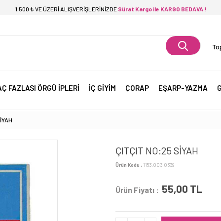
1.500 ₺ VE ÜZERİ ALIŞVERİŞLERİNİZDE
Sürat Kargo ile KARGO BEDAVA !
Top
AÇ FAZLASI ÖRGÜ İPLERİ
İÇ GİYİM
ÇORAP
EŞARP-YAZMA
G
SİYAH
ÇITÇIT NO:25 SİYAH
Ürün Kodu :
1153.003.0339
55,00
TL
Ürün Fiyatı :