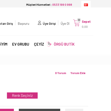
Müşteri Hizmetleri :
0533 199 0 998
0
Sepet
tan Giriş
Başvuru
Üye Girişi
Üye Ol
0,00
İYİM
EV GRUBU
ÇEYİZ
ÖRGÜ BUTİK
0 Yorum
Yorum Ekle
Renk Seçiniz