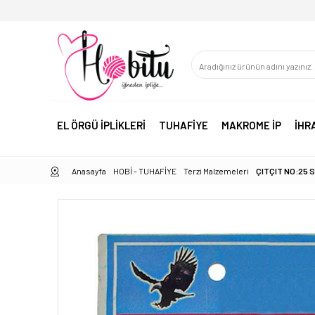
EL ÖRGÜ İPLİKLERİ
TUHAFİYE
MAKROME İP
İHR
Anasayfa
HOBİ - TUHAFİYE
Terzi Malzemeleri
ÇITÇIT NO:25 