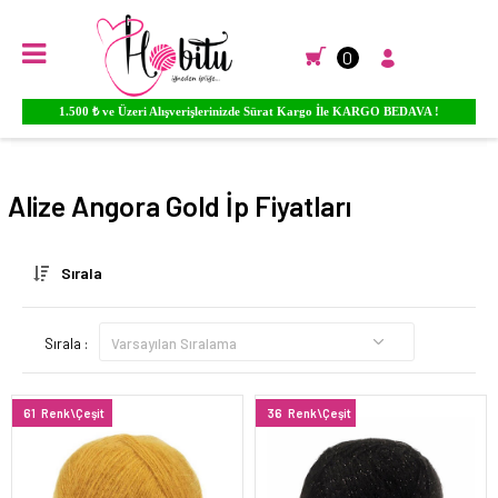
0
Ürünlere YORUM Yapın Para PUAN Kazanmaya Başlayın...
Anasayfa
EL ÖRGÜ İPLİKLERİ
Alize El Örgü İpleri
Angora Gold
Alize Angora Gold İp Fiyatları
Sırala
Sırala :
61
Renk\Çeşit
36
Renk\Çeşit