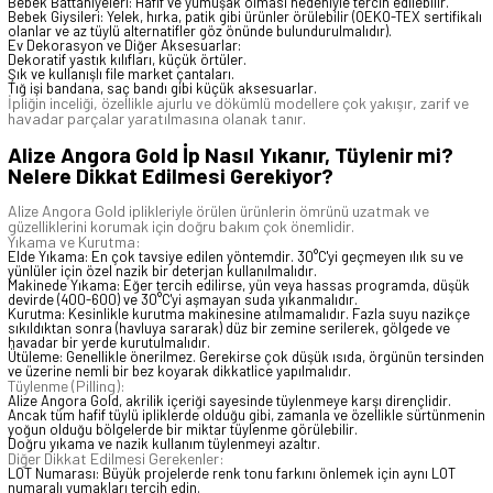
Bebek Battaniyeleri: Hafif ve yumuşak olması nedeniyle tercih edilebilir.
Bebek Giysileri: Yelek, hırka, patik gibi ürünler örülebilir (OEKO-TEX sertifikalı
olanlar ve az tüylü alternatifler göz önünde bulundurulmalıdır).
Ev Dekorasyon ve Diğer Aksesuarlar:
Dekoratif yastık kılıfları, küçük örtüler.
Şık ve kullanışlı file market çantaları.
Tığ işi bandana, saç bandı gibi küçük aksesuarlar.
İpliğin inceliği, özellikle ajurlu ve dökümlü modellere çok yakışır, zarif ve
havadar parçalar yaratılmasına olanak tanır.
Alize Angora Gold İp Nasıl Yıkanır, Tüylenir mi?
Nelere Dikkat Edilmesi Gerekiyor?
Alize Angora Gold iplikleriyle örülen ürünlerin ömrünü uzatmak ve
güzelliklerini korumak için doğru bakım çok önemlidir.
Yıkama ve Kurutma:
Elde Yıkama: En çok tavsiye edilen yöntemdir. 30°C'yi geçmeyen ılık su ve
yünlüler için özel nazik bir deterjan kullanılmalıdır.
Makinede Yıkama: Eğer tercih edilirse, yün veya hassas programda, düşük
devirde (400-600) ve 30°C'yi aşmayan suda yıkanmalıdır.
Kurutma: Kesinlikle kurutma makinesine atılmamalıdır. Fazla suyu nazikçe
sıkıldıktan sonra (havluya sararak) düz bir zemine serilerek, gölgede ve
havadar bir yerde kurutulmalıdır.
Ütüleme: Genellikle önerilmez. Gerekirse çok düşük ısıda, örgünün tersinden
ve üzerine nemli bir bez koyarak dikkatlice yapılmalıdır.
Tüylenme (Pilling):
Alize Angora Gold, akrilik içeriği sayesinde tüylenmeye karşı dirençlidir.
Ancak tüm hafif tüylü ipliklerde olduğu gibi, zamanla ve özellikle sürtünmenin
yoğun olduğu bölgelerde bir miktar tüylenme görülebilir.
Doğru yıkama ve nazik kullanım tüylenmeyi azaltır.
Diğer Dikkat Edilmesi Gerekenler:
LOT Numarası: Büyük projelerde renk tonu farkını önlemek için aynı LOT
numaralı yumakları tercih edin.