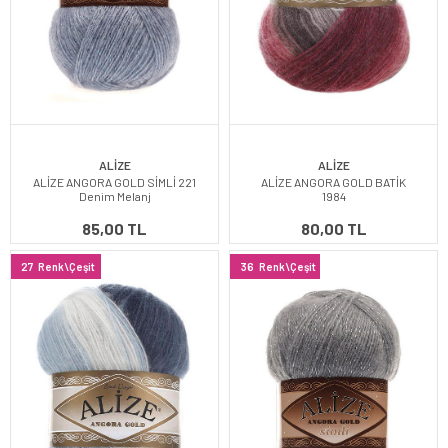
ALİZE
ALİZE
ALİZE ANGORA GOLD SİMLİ 221
ALİZE ANGORA GOLD BATİK
Denim Melanj
1984
85,00 TL
80,00 TL
27
Renk\Çeşit
36
Renk\Çeşit