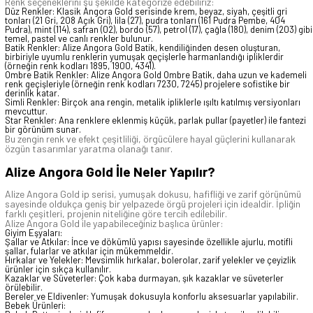
Renk seçeneklerini şu şekilde kategorize edebiliriz:
Düz Renkler: Klasik Angora Gold serisinde krem, beyaz, siyah, çeşitli gri
tonları (21 Gri, 208 Açık Gri), lila (27), pudra tonları (161 Pudra Pembe, 404
Pudra), mint (114), safran (02), bordo (57), petrol (17), çağla (180), denim (203) gibi
temel, pastel ve canlı renkler bulunur.
Batik Renkler: Alize Angora Gold Batik, kendiliğinden desen oluşturan,
birbiriyle uyumlu renklerin yumuşak geçişlerle harmanlandığı ipliklerdir
(örneğin renk kodları 1895, 1900, 4341).
Ombre Batik Renkler: Alize Angora Gold Ombre Batik, daha uzun ve kademeli
renk geçişleriyle (örneğin renk kodları 7230, 7245) projelere sofistike bir
derinlik katar.
Simli Renkler: Birçok ana rengin, metalik ipliklerle ışıltı katılmış versiyonları
mevcuttur.
Star Renkler: Ana renklere eklenmiş küçük, parlak pullar (payetler) ile fantezi
bir görünüm sunar.
Bu zengin renk ve efekt çeşitliliği, örgücülere hayal güçlerini kullanarak
özgün tasarımlar yaratma olanağı tanır.
Alize Angora Gold İle Neler Yapılır?
Alize Angora Gold ip serisi, yumuşak dokusu, hafifliği ve zarif görünümü
sayesinde oldukça geniş bir yelpazede örgü projeleri için idealdir. İpliğin
farklı çeşitleri, projenin niteliğine göre tercih edilebilir.
Alize Angora Gold ile yapabileceğiniz başlıca ürünler:
Giyim Eşyaları:
Şallar ve Atkılar: İnce ve dökümlü yapısı sayesinde özellikle ajurlu, motifli
şallar, fularlar ve atkılar için mükemmeldir.
Hırkalar ve Yelekler: Mevsimlik hırkalar, bolerolar, zarif yelekler ve çeyizlik
ürünler için sıkça kullanılır.
Kazaklar ve Süveterler: Çok kaba durmayan, şık kazaklar ve süveterler
örülebilir.
Bereler ve Eldivenler: Yumuşak dokusuyla konforlu aksesuarlar yapılabilir.
Bebek Ürünleri: