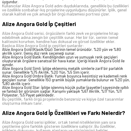
uygundur.
Kullanıcılar Alize Angora Gold adını duyduklarında, genellikle bu özellikleri
ve özellikle sonbahar-kış projelerine uygunluğunu düşünürler. İplik, genel
olarak kaliteli ve çok amaçlı bir örgü malzemesi portresi çizer.
Alize Angora Gold İp Çeşitleri
Alize Angora Gold serisi, örgücülerin farklı zevk ve projelerine hitap
edebilmek adına zengin bir çeşitlilik sunar. Her bir tür, serinin temel
kalitesini korurken, kendine has dokusal ve görsel özellikler ekler.
Başlıca Alize Angora Gold ip çeşitleri şunlardır:
Alize Angora Gold (Klasik/Düz): Serinin temel ürünüdür. %20 yün ve %80
akrilik içerir. Geniş düz renk seçeneği sunar.
Alize Angora Gold Batik: Kendiliğinden uzun ve yumuşak renk geçişleri
oluşturarak örgülere sanatsal bir hava katar. İçeriği klasik Angora Gold ile
aynıdır.
Alize Angora Gold Simli: İpliğe eklenmiş metalik simlerle zarif bir parlaklık
sunar. Genellikle %75 Akrilik, %20 Yün, %5 Sim içerir.
Alize Angora Gold Ombre Batik: Yumak boyunca kesintisiz ve kademeli renk
geçişleri sunar. Genellikle 150 gramlık büyük yumaklarda bulunur ve %20 yün,
%80 akrilik içerir.
Alize Angora Gold Star: İpliğe işlenmiş küçük pullar (payetler) sayesinde ışıltılı
ve fantezi bir görünüm sağlar. Karışımı yaklaşık %67 Akrilik, %17 Yün, %11
Polyester, %5 Payet şeklindedir.
Bu çeşitlilik, farklı örgü projelerinde benzersiz ve kişiye özel tasarımlar
oluşturma imkanı tanır.
Alize Angora Gold İp Özellikleri ve Farkı Nelerdir?
Alize Angora Gold serisi iplikler, ortak temel niteliklerinin yanı sıra
çeşitlerine göre farklılık gösteren özelliklere sahiptir. Bu özellikler,
ipliklerin dokusunu, kullanım alanlarını ve görünümünü belirler.