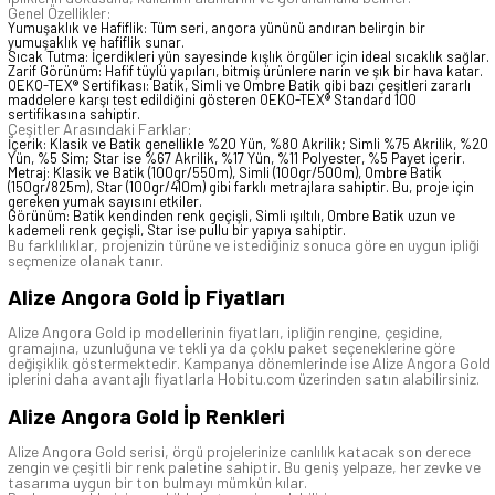
Genel Özellikler:
Yumuşaklık ve Hafiflik: Tüm seri, angora yününü andıran belirgin bir
yumuşaklık ve hafiflik sunar.
Sıcak Tutma: İçerdikleri yün sayesinde kışlık örgüler için ideal sıcaklık sağlar.
Zarif Görünüm: Hafif tüylü yapıları, bitmiş ürünlere narin ve şık bir hava katar.
OEKO-TEX® Sertifikası: Batik, Simli ve Ombre Batik gibi bazı çeşitleri zararlı
maddelere karşı test edildiğini gösteren OEKO-TEX® Standard 100
sertifikasına sahiptir.
Çeşitler Arasındaki Farklar:
İçerik: Klasik ve Batik genellikle %20 Yün, %80 Akrilik; Simli %75 Akrilik, %20
Yün, %5 Sim; Star ise %67 Akrilik, %17 Yün, %11 Polyester, %5 Payet içerir.
Metraj: Klasik ve Batik (100gr/550m), Simli (100gr/500m), Ombre Batik
(150gr/825m), Star (100gr/410m) gibi farklı metrajlara sahiptir. Bu, proje için
gereken yumak sayısını etkiler.
Görünüm: Batik kendinden renk geçişli, Simli ışıltılı, Ombre Batik uzun ve
kademeli renk geçişli, Star ise pullu bir yapıya sahiptir.
Bu farklılıklar, projenizin türüne ve istediğiniz sonuca göre en uygun ipliği
seçmenize olanak tanır.
Alize Angora Gold İp Fiyatları
Alize Angora Gold ip modellerinin fiyatları, ipliğin rengine, çeşidine,
gramajına, uzunluğuna ve tekli ya da çoklu paket seçeneklerine göre
değişiklik göstermektedir. Kampanya dönemlerinde ise Alize Angora Gold
iplerini daha avantajlı fiyatlarla Hobitu.com üzerinden satın alabilirsiniz.
Alize Angora Gold İp Renkleri
Alize Angora Gold serisi, örgü projelerinize canlılık katacak son derece
zengin ve çeşitli bir renk paletine sahiptir. Bu geniş yelpaze, her zevke ve
tasarıma uygun bir ton bulmayı mümkün kılar.