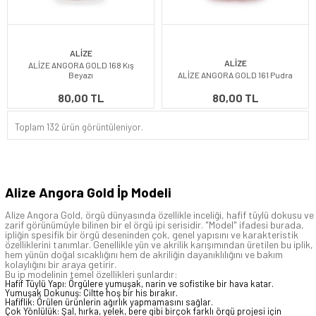
ALİZE
ALİZE
ALİZE ANGORA GOLD 168 Kış
Beyazı
ALİZE ANGORA GOLD 161 Pudra
80,00 TL
80,00 TL
Toplam 132 ürün görüntüleniyor.
Alize Angora Gold İp Modeli
Alize Angora Gold, örgü dünyasında özellikle inceliği, hafif tüylü dokusu ve
zarif görünümüyle bilinen bir el örgü ipi serisidir. "Model" ifadesi burada,
ipliğin spesifik bir örgü deseninden çok, genel yapısını ve karakteristik
özelliklerini tanımlar. Genellikle yün ve akrilik karışımından üretilen bu iplik,
hem yünün doğal sıcaklığını hem de akriliğin dayanıklılığını ve bakım
kolaylığını bir araya getirir.
Bu ip modelinin temel özellikleri şunlardır:
Hafif Tüylü Yapı: Örgülere yumuşak, narin ve sofistike bir hava katar.
Yumuşak Dokunuş: Ciltte hoş bir his bırakır.
Hafiflik: Örülen ürünlerin ağırlık yapmamasını sağlar.
Çok Yönlülük: Şal, hırka, yelek, bere gibi birçok farklı örgü projesi için