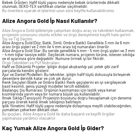
Bebek Ürünleri: Hafif tüylü yapısı nedeniyle bebek ürünlerinde dikkatli
olunmalı, OEKO-TEX sertifikalı olanlar seçilmelidir.
Bu önerilere uyarak el işlerinizi uzun süre keyifle kullanabilirsiniz.
Alize Angora Gold İp Nasıl Kullanılır?
Alize Angora Gold iplikleriyle çalışırken doğru araç ve teknikleri kullanmak,
projenizin sonucunu olumlu etkiler ve örgü deneyiminizi keyifli hale getirir.
Şiş ve Tığ Seçimi:
Alize Angora Gold (Düz, Batik, Simli, Ombre Batik): Genellikle 3 mm ile 6 mm
arası örgü şişleri ve 2 mm ile 4 mm arası tığ numaraları önerilir.
Alize Angora Gold Star: Bu seride genellikle 4 mm - 5 mm örgü şişleri ve 3 mm
- 4 mm tığlar tavsiye edilir. Seçilecek numara, projenin türüne, istenen sıkılığa
ve el ayarınıza göre değişebilir. Numune örmek iyi bir fikirdir.
Örgü Teknikleri ve Püf Noktaları:
Hafif ve Dökümlü Projeler: İpliğin doğal akışkanlığı şal, yelek gibi zarif
parçalarda kendini gösterir.
Ajur ve Dantel Modelleri: Bu teknikler, ipliğin hafif tüylü dokusuyla birleşerek
desenlere derinlik katar ve çok şık durur.
Renk Geçişleri (Batik ve Ombre Batik): Renk geçişlerini en iyi sergileyecek
basit kesimli, geniş yüzeyli modeller tercih edilebilir.
Başlangıç Şiş Numarası: Örgünün kasmaması için lastik veya kenar
kısımlarında yarım veya bir numara büyük şiş kullanılabilir.
İlmek Sıklığı (Tansiyon): Projenizin boyutunu doğru hesaplamak için deneme
parçası örerek kendi ilmek sıklığınızı belirleyin.
İplik Yönetimi: Hafif tüylü yapısı nedeniyle dolaşmaya meyilli olabileceğinden,
yumaktan çekerken dikkatli olun.
Bu ipuçları, Alize Angora Gold ile daha başarılı ve keyifli örgüler
yapmanıza yardımcı olacaktır.
Kaç Yumak Alize Angora Gold İp Gider?