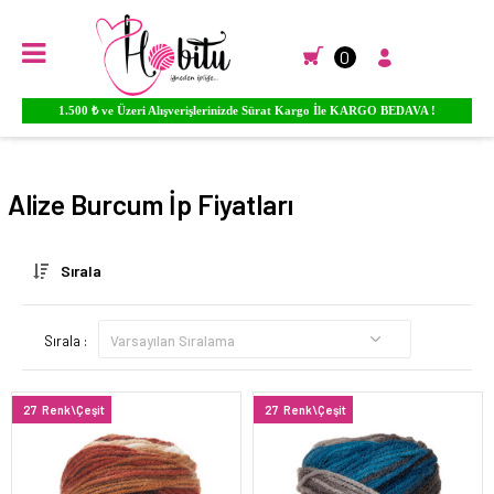
0
1.500 ₺ ve Üzeri Alışverişlerinizde Sürat Kargo İle KARGO BEDAVA !
Anasayfa
EL ÖRGÜ İPLİKLERİ
Alize El Örgü İpleri
Burcum
Alize Burcum İp Fiyatları
Sırala
Sırala :
27
Renk\Çeşit
27
Renk\Çeşit