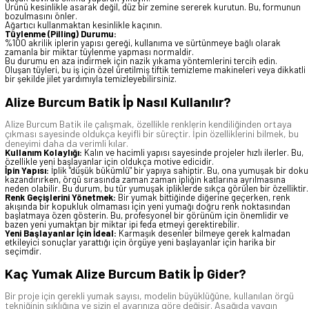
Ürünü kesinlikle asarak değil, düz bir zemine sererek kurutun. Bu, formunun
bozulmasını önler.
Ağartıcı kullanmaktan kesinlikle kaçının.
Tüylenme (Pilling) Durumu:
%100 akrilik iplerin yapısı gereği, kullanıma ve sürtünmeye bağlı olarak
zamanla bir miktar tüylenme yapması normaldir.
Bu durumu en aza indirmek için nazik yıkama yöntemlerini tercih edin.
Oluşan tüyleri, bu iş için özel üretilmiş tiftik temizleme makineleri veya dikkatli
bir şekilde jilet yardımıyla temizleyebilirsiniz.
Alize Burcum Batik İp Nasıl Kullanılır?
Alize Burcum Batik ile çalışmak, özellikle renklerin kendiliğinden ortaya
çıkması sayesinde oldukça keyifli bir süreçtir. İpin özelliklerini bilmek, bu
deneyimi daha da verimli kılar.
Kullanım Kolaylığı:
Kalın ve hacimli yapısı sayesinde projeler hızlı ilerler. Bu,
özellikle yeni başlayanlar için oldukça motive edicidir.
İpin Yapısı:
İplik "düşük bükümlü" bir yapıya sahiptir. Bu, ona yumuşak bir doku
kazandırırken, örgü sırasında zaman zaman ipliğin katlarına ayrılmasına
neden olabilir. Bu durum, bu tür yumuşak ipliklerde sıkça görülen bir özelliktir.
Renk Geçişlerini Yönetmek:
Bir yumak bittiğinde diğerine geçerken, renk
akışında bir kopukluk olmaması için yeni yumağı doğru renk noktasından
başlatmaya özen gösterin. Bu, profesyonel bir görünüm için önemlidir ve
bazen yeni yumaktan bir miktar ipi feda etmeyi gerektirebilir.
Yeni Başlayanlar İçin İdeal:
Karmaşık desenler bilmeye gerek kalmadan
etkileyici sonuçlar yarattığı için örgüye yeni başlayanlar için harika bir
seçimdir.
Kaç Yumak Alize Burcum Batik İp Gider?
Bir proje için gerekli yumak sayısı, modelin büyüklüğüne, kullanılan örgü
tekniğinin sıklığına ve sizin el ayarınıza göre değişir. Aşağıda yaygın