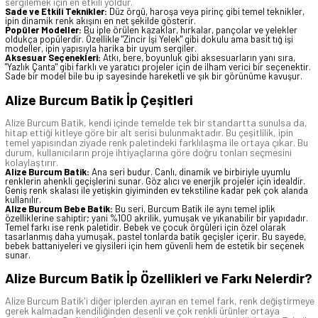
sergilemek için en etkili yoldur.
Sade ve Etkili Teknikler:
Düz örgü, haroşa veya pirinç gibi temel teknikler,
ipin dinamik renk akışını en net şekilde gösterir.
Popüler Modeller:
Bu iple örülen kazaklar, hırkalar, pançolar ve yelekler
oldukça popülerdir. Özellikle "Zincir İşi Yelek" gibi dokulu ama basit tığ işi
modeller, ipin yapısıyla harika bir uyum sergiler.
Aksesuar Seçenekleri:
Atkı, bere, boyunluk gibi aksesuarların yanı sıra,
"Yazlık Çanta" gibi farklı ve yaratıcı projeler için de ilham verici bir seçenektir.
Sade bir model bile bu ip sayesinde hareketli ve şık bir görünüme kavuşur.
Alize Burcum Batik İp Çeşitleri
Alize Burcum Batik, kendi içinde temelde tek bir standartta sunulsa da,
hitap ettiği kitleye göre bir alt serisi bulunmaktadır. Bu çeşitlilik, ipin
temel yapısından ziyade renk paletindeki farklılaşma ile ortaya çıkar. Bu
durum, kullanıcıların proje ihtiyaçlarına göre doğru tonları seçmesini
kolaylaştırır.
Alize Burcum Batik:
Ana seri budur. Canlı, dinamik ve birbiriyle uyumlu
renklerin ahenkli geçişlerini sunar. Göz alıcı ve enerjik projeler için idealdir.
Geniş renk skalası ile yetişkin giyiminden ev tekstiline kadar pek çok alanda
kullanılır.
Alize Burcum Bebe Batik:
Bu seri, Burcum Batik ile aynı temel iplik
özelliklerine sahiptir; yani %100 akrilik, yumuşak ve yıkanabilir bir yapıdadır.
Temel farkı ise renk paletidir. Bebek ve çocuk örgüleri için özel olarak
tasarlanmış daha yumuşak, pastel tonlarda batik geçişler içerir. Bu sayede,
bebek battaniyeleri ve giysileri için hem güvenli hem de estetik bir seçenek
sunar.
Alize Burcum Batik İp Özellikleri ve Farkı Nelerdir?
Alize Burcum Batik'i diğer iplerden ayıran en temel fark, renk değiştirmeye
gerek kalmadan kendiliğinden desenli ve çok renkli ürünler ortaya