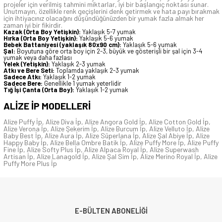
projeler için verilmiş tahmini miktarlar, iyi bir başlangıç noktası sunar.
Unutmayın, özellikle renk geçişlerini denk getirmek ve hata payı bırakmak
için ihtiyacınız olacağını düşündüğünüzden bir yumak fazla almak her
zaman iyi bir fikirdir.
Kazak (Orta Boy Yetişkin):
Yaklaşık 5-7 yumak
Hırka (Orta Boy Yetişkin):
Yaklaşık 5-6 yumak
Bebek Battaniyesi (yaklaşık 80x90 cm):
Yaklaşık 5-6 yumak
Şal:
Boyutuna göre orta boy için 2-3, büyük ve gösterişli bir şal için 3-4
yumak veya daha fazlası
Yelek (Yetişkin):
Yaklaşık 2-3 yumak
Atkı ve Bere Seti:
Toplamda yaklaşık 2-3 yumak
Sadece Atkı:
Yaklaşık 1-2 yumak
Sadece Bere:
Genellikle 1 yumak yeterlidir
Tığ İşi Çanta (Orta Boy):
Yaklaşık 1-2 yumak
ALİZE İP
MODELLERİ
Alize Puffy İp
,
Alize Diva İp
,
Alize Angora Gold İp
,
Alize Cotton Gold İp
,
Alize Verona İp
,
Alize Şekerim İp
,
Alize Burcum İp
,
Alize Velluto İp
,
Alize
Baby Best İp
,
Alize Aura İp
,
Alize Süperlana İp
,
Alize Şal Abiye İp
,
Alize
Happy Baby İp
,
Alize Bella Ombre Batik İp
,
Alize Puffy More İp
,
Alize Puffy
Fine İp
,
Alize Softy Plus İp
,
Alize Alpaca Royal İp
,
Alize Superwash
Artisan İp
,
Alize Lanagold İp
,
Alize Şal Sim İp
,
Alize Merino Royal İp
,
Alize
Puffy More Plus İp
E-BÜLTEN ABONELİĞİ