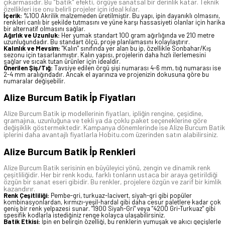
çıkarmasıdır. Bu "batik" efekti, örgüye sanatsal bir derinlik katar. Teknik
özellikleri ise onu belirli projeler için ideal kılar.
İçerik:
%100 Akrilik malzemeden üretilmiştir. Bu yapı, ipin dayanıklı olmasını,
renkleri canlı bir şekilde tutmasını ve yüne karşı hassasiyeti olanlar için harika
bir alternatif olmasını sağlar.
Ağırlık ve Uzunluk:
Her yumak standart 100 gram ağırlığında ve 210 metre
uzunluğundadır. Bu standart ölçü, proje planlamasını kolaylaştırır.
Kalınlık ve Mevsim:
"Kalın" sınıfında yer alan bu ip, özellikle Sonbahar/Kış
sezonu için tasarlanmıştır. Kalın yapısı, projelerin daha hızlı ilerlemesini
sağlar ve sıcak tutan ürünler için idealdir.
Önerilen Şiş/Tığ:
Tavsiye edilen örgü şişi numarası 4-6 mm, tığ numarası ise
2-4 mm aralığındadır. Ancak el ayarınıza ve projenizin dokusuna göre bu
numaralar değişebilir.
Alize Burcum Batik İp Fiyatları
Alize Burcum Batik ip modellerinin fiyatları, ipliğin rengine, çeşidine,
gramajına, uzunluğuna ve tekli ya da çoklu paket seçeneklerine göre
değişiklik göstermektedir. Kampanya dönemlerinde ise Alize Burcum Batik
iplerini daha avantajlı fiyatlarla Hobitu.com üzerinden satın alabilirsiniz.
Alize Burcum Batik İp Renkleri
Alize Burcum Batik serisinin en büyüleyici yönü, zengin ve dinamik renk
çeşitliliğidir. Her bir renk kodu, farklı tonların ustaca bir araya getirildiği
özgün bir sanat eseri gibidir. Bu renkler, projelere özgün ve zarif bir kimlik
kazandırır.
Renk Çeşitliliği:
Pembe-gri, turkuaz-lacivert, siyah-gri gibi popüler
kombinasyonlardan, kırmızı-yeşil-hardal gibi daha cesur paletlere kadar çok
geniş bir renk yelpazesi sunar. "1900 Siyah-Gri" veya "4200 Gri-Turkuaz" gibi
spesifik kodlarla istediğiniz renge kolayca ulaşabilirsiniz.
Batik Etkisi:
İpin en belirgin özelliği, bu renklerin yumuşak ve akıcı geçişlerle