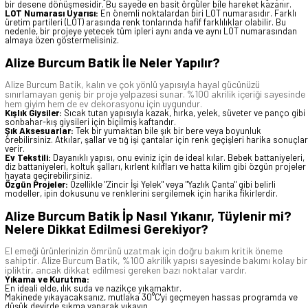
bir desene dönüşmesidir. Bu sayede en basit örgüler bile hareket kazanır.
LOT Numarası Uyarısı:
En önemli noktalardan biri LOT numarasıdır. Farklı
üretim partileri (LOT) arasında renk tonlarında hafif farklılıklar olabilir. Bu
nedenle, bir projeye yetecek tüm ipleri aynı anda ve aynı LOT numarasından
almaya özen göstermelisiniz.
Alize Burcum Batik İle Neler Yapılır?
Alize Burcum Batik, kalın ve çok yönlü yapısıyla hayal gücünüzü
sınırlamayan geniş bir proje yelpazesi sunar. %100 akrilik içeriği sayesinde
hem giyim hem de ev dekorasyonu için uygundur.
Kışlık Giysiler:
Sıcak tutan yapısıyla kazak, hırka, yelek, süveter ve panço gibi
sonbahar-kış giysileri için biçilmiş kaftandır.
Şık Aksesuarlar:
Tek bir yumaktan bile şık bir bere veya boyunluk
örebilirsiniz. Atkılar, şallar ve tığ işi çantalar için renk geçişleri harika sonuçlar
verir.
Ev Tekstili:
Dayanıklı yapısı, onu eviniz için de ideal kılar. Bebek battaniyeleri,
diz battaniyeleri, koltuk şalları, kırlent kılıfları ve hatta kilim gibi özgün projeler
hayata geçirebilirsiniz.
Özgün Projeler:
Özellikle "Zincir İşi Yelek" veya "Yazlık Çanta" gibi belirli
modeller, ipin dokusunu ve renklerini sergilemek için harika fikirlerdir.
Alize Burcum Batik İp Nasıl Yıkanır, Tüylenir mi?
Nelere Dikkat Edilmesi Gerekiyor?
El emeği ürünlerinizin ömrünü uzatmak için doğru bakım kritik öneme
sahiptir. Alize Burcum Batik, %100 akrilik yapısı sayesinde bakımı kolay bir
ipliktir, ancak dikkat edilmesi gereken bazı noktalar vardır.
Yıkama ve Kurutma:
En ideali elde, ılık suda ve nazikçe yıkamaktır.
Makinede yıkayacaksanız, mutlaka 30°C'yi geçmeyen hassas programda ve
düşük devirde sıkma yaparak yıkayın.