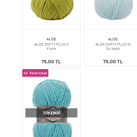
ALİZE
ALİZE
ALİZE SOFTY PLUS 11
ALİZE SOFTY PLUS 15
Fıstık
Su Yeşili
75,00 TL
75,00 TL
43
Renk\Çeşit
TÜKENDI