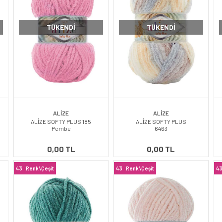
TÜKENDI
TÜKENDI
ALİZE
ALİZE
ALİZE SOFTY PLUS 185
ALİZE SOFTY PLUS
Pembe
6463
0,00 TL
0,00 TL
43
Renk\Çeşit
43
Renk\Çeşit
4