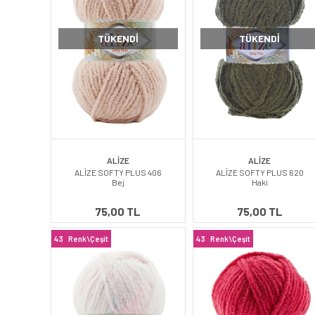
TÜKENDI
TÜKENDI
ALİZE
ALİZE
ALİZE SOFTY PLUS 406
ALİZE SOFTY PLUS 620
Bej
Haki
75,00 TL
75,00 TL
43
Renk\Çeşit
43
Renk\Çeşit