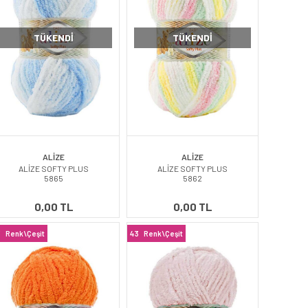
TÜKENDI
TÜKENDI
ALİZE
ALİZE
ALİZE SOFTY PLUS
ALİZE SOFTY PLUS
5865
5862
0,00 TL
0,00 TL
3
Renk\Çeşit
43
Renk\Çeşit