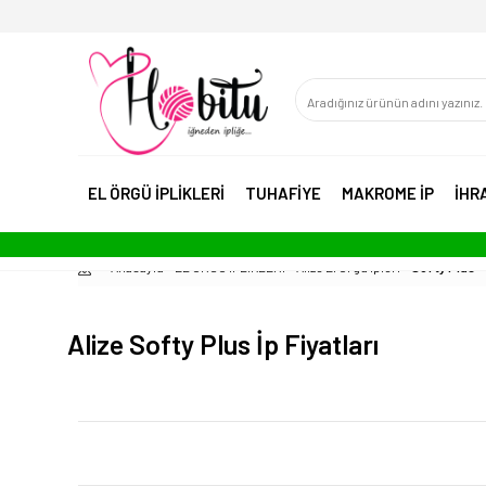
EL ÖRGÜ İPLİKLERİ
TUHAFİYE
MAKROME İP
İHR
Anasayfa
EL ÖRGÜ İPLİKLERİ
Alize El Örgü İpleri
Softy Plus
Alize Softy Plus İp Fiyatları