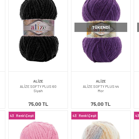
TÜKENDI
ALİZE
ALİZE
ALİZE SOFTY PLUS 60
ALİZE SOFTY PLUS 44
Siyah
Mor
75,00 TL
75,00 TL
43
Renk\Çeşit
43
Renk\Çeşit
4