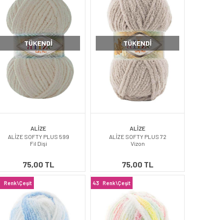
TÜKENDI
TÜKENDI
ALİZE
ALİZE
ALİZE SOFTY PLUS 599
ALİZE SOFTY PLUS 72
Fil Dişi
Vizon
75,00 TL
75,00 TL
3
Renk\Çeşit
43
Renk\Çeşit