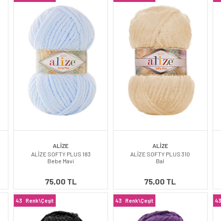
ALİZE
ALİZE
ALİZE SOFTY PLUS 183
ALİZE SOFTY PLUS 310
Bebe Mavi
Bal
75,00 TL
75,00 TL
43
Renk\Çeşit
43
Renk\Çeşit
4