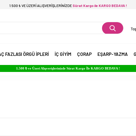
1.500 ₺ VE ÜZERİ ALIŞVERİŞLERİNİZDE
Sürat Kargo ile KARGO BEDAVA !
Top
AÇ FAZLASI ÖRGÜ İPLERİ
İÇ GİYİM
ÇORAP
EŞARP-YAZMA
G
1.500 ₺ ve Üzeri Alışverişlerinizde Sürat Kargo İle KARGO BEDAVA !