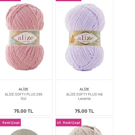
ALİZE
ALİZE
ALİZE SOFTY PLUS 295
ALİZE SOFTY PLUS 146
Gül
Lavanta
75,00 TL
75,00 TL
3
Renk\Çeşit
43
Renk\Çeşit