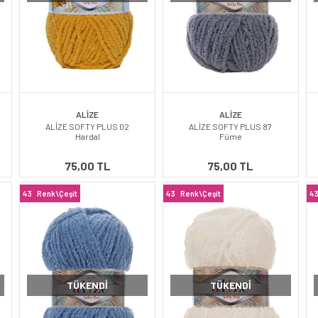
ALİZE
ALİZE
ALİZE SOFTY PLUS 02
ALİZE SOFTY PLUS 87
Hardal
Füme
75,00 TL
75,00 TL
43
Renk\Çeşit
43
Renk\Çeşit
4
TÜKENDI
TÜKENDI