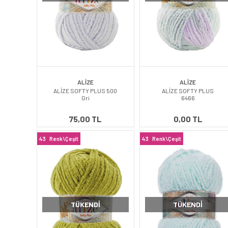
ALİZE
ALİZE
ALİZE SOFTY PLUS 500
ALİZE SOFTY PLUS
Gri
6466
75,00 TL
0,00 TL
43
Renk\Çeşit
43
Renk\Çeşit
TÜKENDI
TÜKENDI