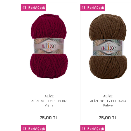
43
Renk\Çeşit
43
Renk\Çeşit
ALİZE
ALİZE
ALİZE SOFTY PLUS 107
ALİZE SOFTY PLUS 493
Vişne
Kahve
75,00 TL
75,00 TL
43
Renk\Çeşit
43
Renk\Çeşit