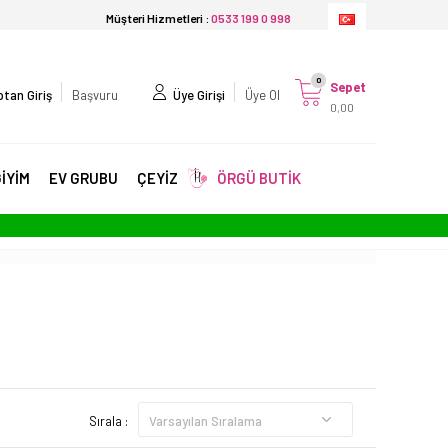
Müşteri Hizmetleri :
0533 199 0 998
0
Sepet
tan Giriş
Başvuru
Üye Girişi
Üye Ol
0,00
İYİM
EV GRUBU
ÇEYİZ
ÖRGÜ BUTİK
Sırala :