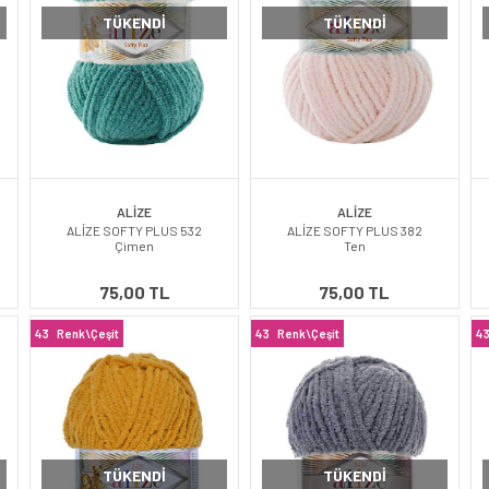
TÜKENDI
TÜKENDI
ALİZE
ALİZE
ALİZE SOFTY PLUS 532
ALİZE SOFTY PLUS 382
Çimen
Ten
75,00 TL
75,00 TL
43
Renk\Çeşit
43
Renk\Çeşit
4
TÜKENDI
TÜKENDI