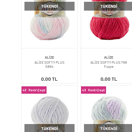
TÜKENDI
TÜKENDI
ALİZE
ALİZE
ALİZE SOFTY PLUS
ALİZE SOFTY PLUS 798
5864
Fuşya
0,00 TL
0,00 TL
43
Renk\Çeşit
43
Renk\Çeşit
TÜKENDI
TÜKENDI