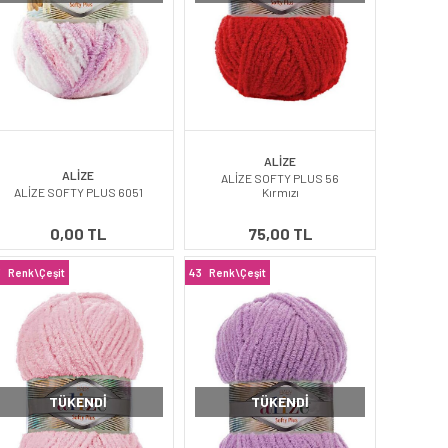
ALİZE
ALİZE
ALİZE SOFTY PLUS 56
ALİZE SOFTY PLUS 6051
Kırmızı
0,00 TL
75,00 TL
3
Renk\Çeşit
43
Renk\Çeşit
TÜKENDI
TÜKENDI