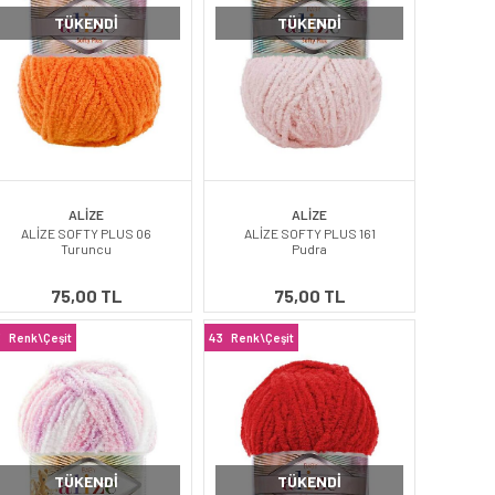
TÜKENDI
TÜKENDI
ALİZE
ALİZE
ALİZE SOFTY PLUS 06
ALİZE SOFTY PLUS 161
Turuncu
Pudra
75,00 TL
75,00 TL
3
Renk\Çeşit
43
Renk\Çeşit
TÜKENDI
TÜKENDI