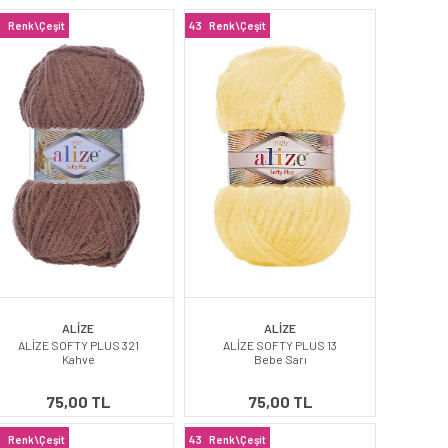
3
Renk\Çeşit
43
Renk\Çeşit
ALİZE
ALİZE
ALİZE SOFTY PLUS 321
ALİZE SOFTY PLUS 13
Kahve
Bebe Sarı
75,00 TL
75,00 TL
3
Renk\Çeşit
43
Renk\Çeşit