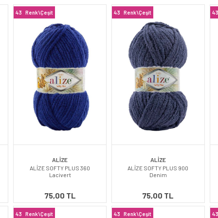
43
Renk\Çeşit
43
Renk\Çeşit
4
ALİZE
ALİZE
ALİZE SOFTY PLUS 360
ALİZE SOFTY PLUS 900
Lacivert
Denim
75,00 TL
75,00 TL
43
Renk\Çeşit
43
Renk\Çeşit
4