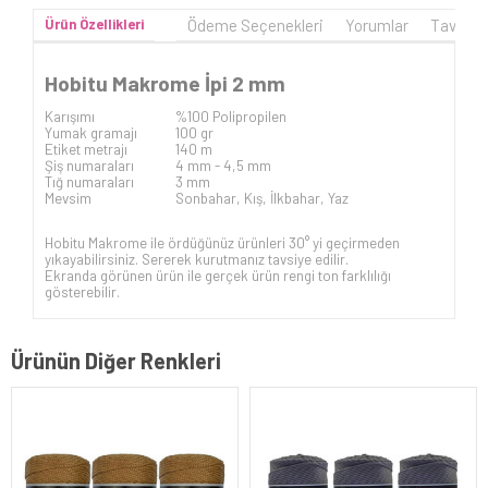
Ürün Özellikleri
Ödeme Seçenekleri
Yorumlar
Tavsiye
Hobitu Makrome İpi 2 mm
Karışımı
%100 Polipropilen
Yumak gramajı
100 gr
Etiket metrajı
140 m
Şiş numaraları
4 mm - 4,5 mm
Tığ numaraları
3 mm
Mevsim
Sonbahar, Kış, İlkbahar, Yaz
Hobitu Makrome ile ördüğünüz ürünleri 30° yi geçirmeden
yıkayabilirsiniz. Sererek kurutmanız tavsiye edilir.
Ekranda görünen ürün ile gerçek ürün rengi ton farklılığı
gösterebilir.
Ürünün Diğer Renkleri