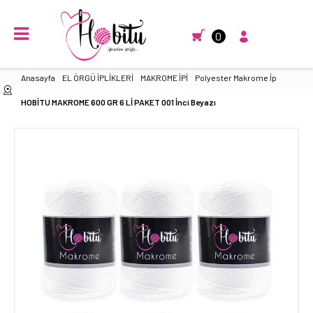
0
Anasayfa
EL ÖRGÜ İPLİKLERİ
MAKROME İPİ
Polyester Makrome İp
HOBİTU MAKROME 600 GR 6 Lİ PAKET 001 İnci Beyazı