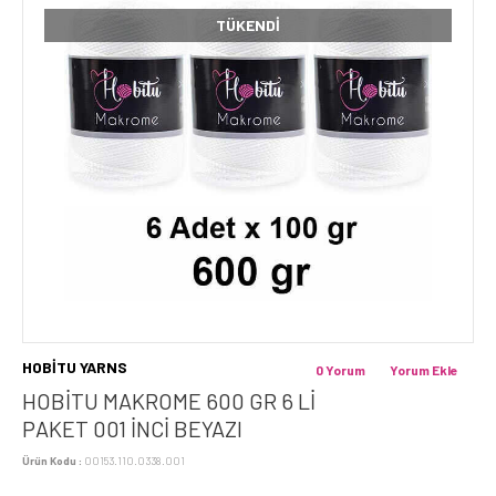
TÜKENDI
HOBİTU YARNS
0 Yorum
Yorum Ekle
HOBİTU MAKROME 600 GR 6 Lİ
PAKET 001 İNCI BEYAZI
Ürün Kodu :
00153.110.0338.001