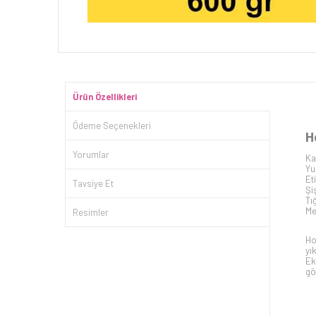
Ürün Özellikleri
Ödeme Seçenekleri
H
Yorumlar
Ka
Yu
Et
Tavsiye Et
Şi
Tı
Me
Resimler
Ho
yı
Ek
gö