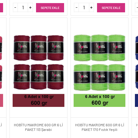
SEPETE EKLE
SEPETE EKLE
İ
HOBİTU MAKROME 600 GR 6 Lİ
HOBİTU MAKROME 600 GR 6 Lİ
PAKET 113 Şarabi
PAKET 170 Fıstık Yeşili