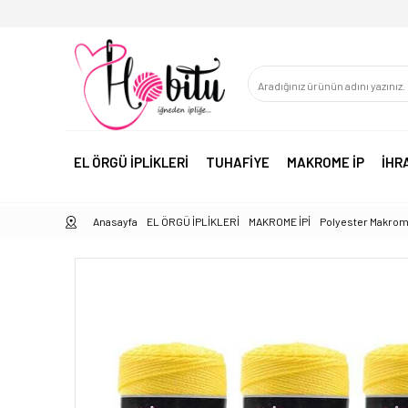
EL ÖRGÜ İPLİKLERİ
TUHAFİYE
MAKROME İP
İHR
Anasayfa
EL ÖRGÜ İPLİKLERİ
MAKROME İPİ
Polyester Makrom