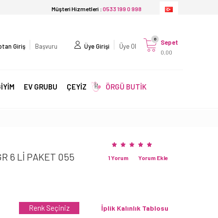
Müşteri Hizmetleri :
0533 199 0 998
0
Sepet
tan Giriş
Başvuru
Üye Girişi
Üye Ol
0,00
İYİM
EV GRUBU
ÇEYİZ
ÖRGÜ BUTİK
R 6 Lİ PAKET 055
1 Yorum
Yorum Ekle
Renk Seçiniz
İplik Kalınlık Tablosu