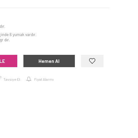
ır.
içinde 6 yumak vardır.
r dır.
LE
Hemen Al
Tavsiye Et
Fiyat Alarmı