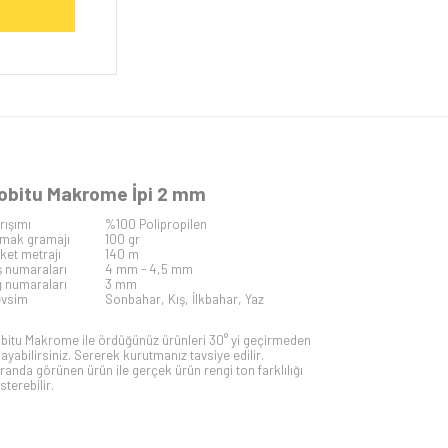
obitu Makrome İpi 2 mm
rışımı
%100 Polipropilen
mak gramajı
100 gr
iket metrajı
140 m
ş numaraları
4 mm - 4,5 mm
ğ numaraları
3 mm
vsim
Sonbahar, Kış, İlkbahar, Yaz
bitu Makrome ile ördüğünüz ürünleri 30° yi geçirmeden
kayabilirsiniz. Sererek kurutmanız tavsiye edilir.
randa görünen ürün ile gerçek ürün rengi ton farklılığı
sterebilir.