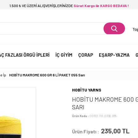
1.500 ₺ VE ÜZERİ ALIŞVERİŞLERİNİZDE
Sürat Kargo ile KARGO BEDAVA !
Top
AÇ FAZLASI ÖRGÜ İPLERİ
İÇ GİYİM
ÇORAP
EŞARP-YAZMA
G
e İp
HOBİTU MAKROME 600 GR 6 Lİ PAKET 055 Sarı
HOBİTU YARNS
HOBİTU MAKROME 600 G
SARI
Ürün Kodu :
00153.110.0338.055
235,00
TL
Ürün Fiyatı :