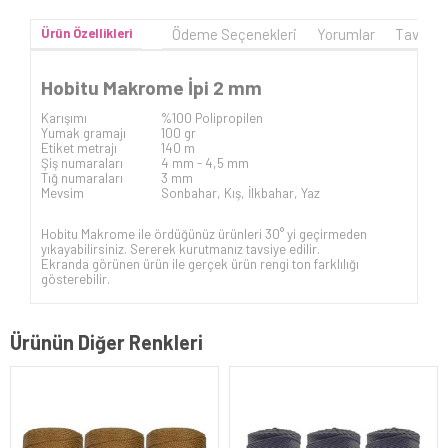
Ürün Özellikleri
Ödeme Seçenekleri
Yorumlar
Tavsiye
Hobitu Makrome İpi 2 mm
Karışımı
%100 Polipropilen
Yumak gramajı
100 gr
Etiket metrajı
140 m
Şiş numaraları
4 mm - 4,5 mm
Tığ numaraları
3 mm
Mevsim
Sonbahar, Kış, İlkbahar, Yaz
Hobitu Makrome ile ördüğünüz ürünleri 30° yi geçirmeden
yıkayabilirsiniz. Sererek kurutmanız tavsiye edilir.
Ekranda görünen ürün ile gerçek ürün rengi ton farklılığı
gösterebilir.
Ürünün Diğer Renkleri