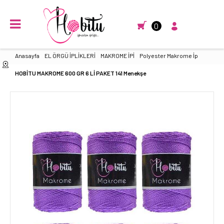
0
Anasayfa
EL ÖRGÜ İPLİKLERİ
MAKROME İPİ
Polyester Makrome İp
HOBİTU MAKROME 600 GR 6 Lİ PAKET 141 Menekşe