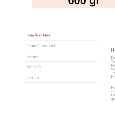
Ürün Özellikleri
Ödeme Seçenekleri
H
Yorumlar
Ka
Yu
Et
Tavsiye Et
Şi
Tı
Me
Resimler
Ho
yı
Ek
gö