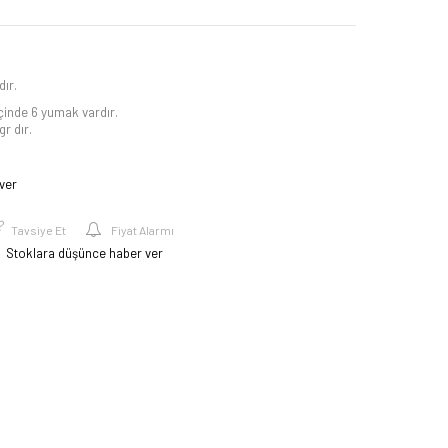
ır.
içinde 6 yumak vardır.
r dır.
ver
Tavsiye Et
Fiyat Alarmı
Stoklara düşünce haber ver