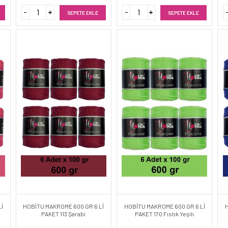
SEPETE EKLE
SEPETE EKLE
İ
HOBİTU MAKROME 600 GR 6 Lİ
HOBİTU MAKROME 600 GR 6 Lİ
PAKET 113 Şarabi
PAKET 170 Fıstık Yeşili