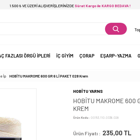
1.500 ₺ VE ÜZERİ ALIŞVERİŞLERİNİZDE
Sürat Kargo ile KARGO BEDAVA !
Top
AÇ FAZLASI ÖRGÜ İPLERİ
İÇ GİYİM
ÇORAP
EŞARP-YAZMA
G
e İp
HOBİTU MAKROME 600 GR 6 Lİ PAKET 028 Krem
HOBİTU YARNS
HOBİTU MAKROME 600 GR
KREM
Ürün Kodu :
00153.110.0338.028
235,00
TL
Ürün Fiyatı :