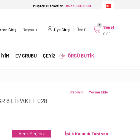
Müşteri Hizmetleri :
0533 199 0 998
0
Sepet
tan Giriş
Başvuru
Üye Girişi
Üye Ol
0,00
İYİM
EV GRUBU
ÇEYİZ
ÖRGÜ BUTİK
0 Yorum
Yorum Ekle
 6 Lİ PAKET 028
Renk Seçiniz
İplik Kalınlık Tablosu