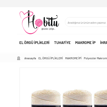
EL ÖRGÜ İPLİKLERİ
TUHAFİYE
MAKROME İP
İHR
Anasayfa
EL ÖRGÜ İPLİKLERİ
MAKROME İPİ
Polyester Makrom