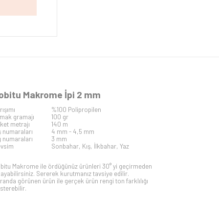
obitu Makrome İpi 2 mm
rışımı
%100 Polipropilen
mak gramajı
100 gr
iket metrajı
140 m
ş numaraları
4 mm - 4,5 mm
ğ numaraları
3 mm
vsim
Sonbahar, Kış, İlkbahar, Yaz
bitu Makrome ile ördüğünüz ürünleri 30° yi geçirmeden
kayabilirsiniz. Sererek kurutmanız tavsiye edilir.
randa görünen ürün ile gerçek ürün rengi ton farklılığı
sterebilir.