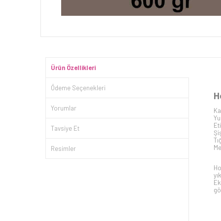
Ürün Özellikleri
Ödeme Seçenekleri
H
Yorumlar
Ka
Yu
Et
Tavsiye Et
Şi
Tı
Me
Resimler
Ho
yı
Ek
gö