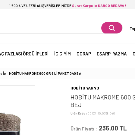
1.500 ₺ VE ÜZERİ ALIŞVERİŞLERİNİZDE
Sürat Kargo ile KARGO BEDAVA !
Top
AÇ FAZLASI ÖRGÜ İPLERİ
İÇ GİYİM
ÇORAP
EŞARP-YAZMA
G
e İp
HOBİTU MAKROME 600 GR 6 Lİ PAKET 040 Bej
HOBİTU YARNS
HOBİTU MAKROME 600 G
BEJ
Ürün Kodu :
00153.110.0338.040
235,00
TL
Ürün Fiyatı :