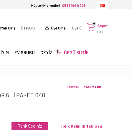
Müşteri Hizmetleri :
0533 199 0 998
0
Sepet
tan Giriş
Başvuru
Üye Girişi
Üye Ol
0,00
İYİM
EV GRUBU
ÇEYİZ
ÖRGÜ BUTİK
0 Yorum
Yorum Ekle
R 6 Lİ PAKET 040
Renk Seçiniz
İplik Kalınlık Tablosu