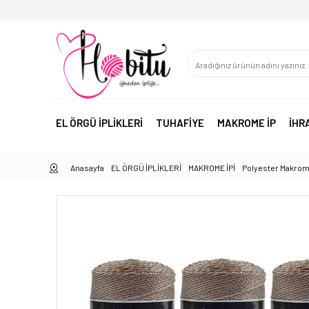
EL ÖRGÜ İPLİKLERİ
TUHAFİYE
MAKROME İP
İHR
Anasayfa
EL ÖRGÜ İPLİKLERİ
MAKROME İPİ
Polyester Makrom