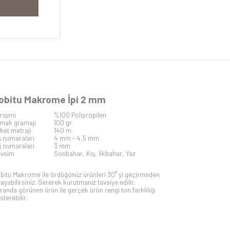
obitu Makrome İpi 2 mm
rışımı
%100 Polipropilen
mak gramajı
100 gr
iket metrajı
140 m
ş numaraları
4 mm - 4,5 mm
ğ numaraları
3 mm
vsim
Sonbahar, Kış, İlkbahar, Yaz
bitu Makrome ile ördüğünüz ürünleri 30° yi geçirmeden
kayabilirsiniz. Sererek kurutmanız tavsiye edilir.
randa görünen ürün ile gerçek ürün rengi ton farklılığı
sterebilir.