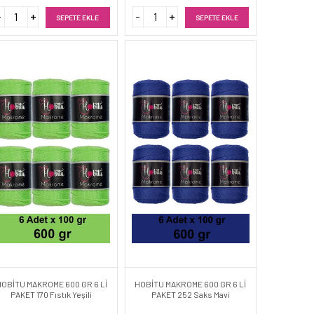
SEPETE EKLE
SEPETE EKLE
HOBİTU MAKROME 600 GR 6 Lİ
HOBİTU MAKROME 600 GR 6 Lİ
PAKET 170 Fıstık Yeşili
PAKET 252 Saks Mavi