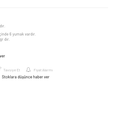
ır.
içinde 6 yumak vardır.
r dır.
ver
Tavsiye Et
Fiyat Alarmı
Stoklara düşünce haber ver