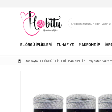
EL ÖRGÜ İPLİKLERİ
TUHAFİYE
MAKROME İP
İHR
Anasayfa
EL ÖRGÜ İPLİKLERİ
MAKROME İPİ
Polyester Makrom