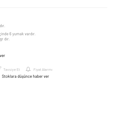
ır.
içinde 6 yumak vardır.
r dır.
ver
Tavsiye Et
Fiyat Alarmı
Stoklara düşünce haber ver