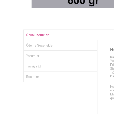
Ürün Özellikleri
Ödeme Seçenekleri
H
Yorumlar
Ka
Yu
Et
Tavsiye Et
Şi
Tı
Me
Resimler
Ho
yı
Ek
gö