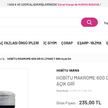
1.500 ₺ VE ÜZERİ ALIŞVERİŞLERİNİZDE
Sürat Kargo ile KARGO BEDAVA !
Top
AÇ FAZLASI ÖRGÜ İPLERİ
İÇ GİYİM
ÇORAP
EŞARP-YAZMA
G
e İp
HOBİTU MAKROME 600 GR 6 Lİ PAKET 060 Açık Gri
HOBİTU YARNS
HOBİTU MAKROME 600 G
AÇIK GRI
Ürün Kodu :
00153.110.0338.060
235,00
TL
Ürün Fiyatı :