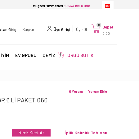
Müşteri Hizmetleri :
0533 199 0 998
0
Sepet
tan Giriş
Başvuru
Üye Girişi
Üye Ol
0,00
İYİM
EV GRUBU
ÇEYİZ
ÖRGÜ BUTİK
0 Yorum
Yorum Ekle
R 6 Lİ PAKET 060
Renk Seçiniz
İplik Kalınlık Tablosu