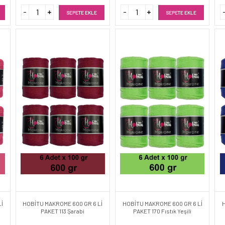
SEPETE EKLE
SEPETE EKLE
İ
HOBİTU MAKROME 600 GR 6 Lİ
HOBİTU MAKROME 600 GR 6 Lİ
PAKET 113 Şarabi
PAKET 170 Fıstık Yeşili