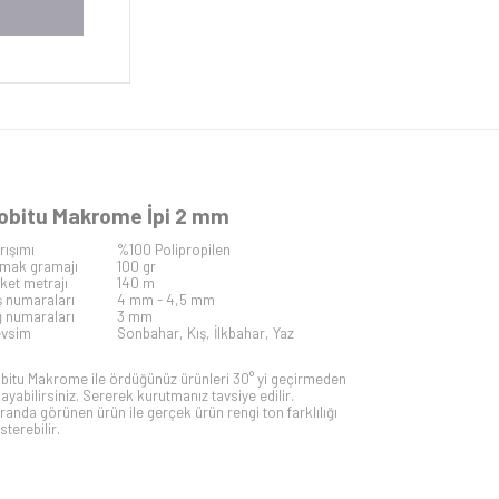
obitu Makrome İpi 2 mm
rışımı
%100 Polipropilen
mak gramajı
100 gr
iket metrajı
140 m
ş numaraları
4 mm - 4,5 mm
ğ numaraları
3 mm
vsim
Sonbahar, Kış, İlkbahar, Yaz
bitu Makrome ile ördüğünüz ürünleri 30° yi geçirmeden
kayabilirsiniz. Sererek kurutmanız tavsiye edilir.
randa görünen ürün ile gerçek ürün rengi ton farklılığı
sterebilir.