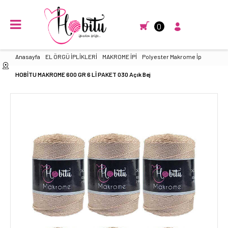
0
Anasayfa
EL ÖRGÜ İPLİKLERİ
MAKROME İPİ
Polyester Makrome İp
HOBİTU MAKROME 600 GR 6 Lİ PAKET 030 Açık Bej