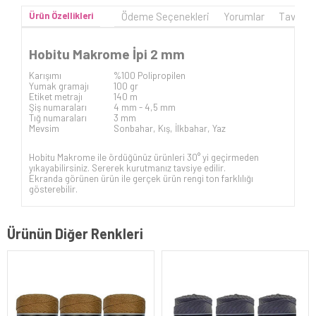
Ürün Özellikleri
Ödeme Seçenekleri
Yorumlar
Tavsiye
Hobitu Makrome İpi 2 mm
Karışımı
%100 Polipropilen
Yumak gramajı
100 gr
Etiket metrajı
140 m
Şiş numaraları
4 mm - 4,5 mm
Tığ numaraları
3 mm
Mevsim
Sonbahar, Kış, İlkbahar, Yaz
Hobitu Makrome ile ördüğünüz ürünleri 30° yi geçirmeden
yıkayabilirsiniz. Sererek kurutmanız tavsiye edilir.
Ekranda görünen ürün ile gerçek ürün rengi ton farklılığı
gösterebilir.
Ürünün Diğer Renkleri