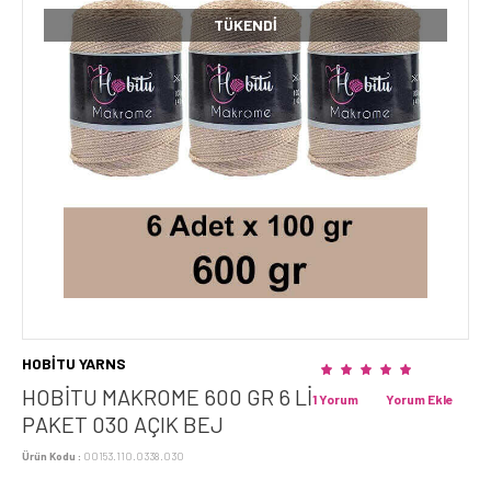
TÜKENDI
HOBİTU YARNS
HOBİTU MAKROME 600 GR 6 Lİ
1 Yorum
Yorum Ekle
PAKET 030 AÇIK BEJ
Ürün Kodu :
00153.110.0338.030