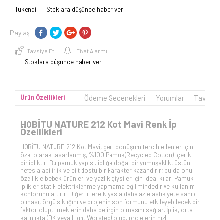
Tükendi
Stoklara düşünce haber ver
Paylaş:
Tavsiye Et
Fiyat Alarmı
Stoklara düşünce haber ver
Ürün Özellikleri
Ödeme Seçenekleri
Yorumlar
Tavsiye
HOBİTU NATURE 212 Kot Mavi Renk İp
Özellikleri
HOBİTU NATURE 212 Kot Mavi, geri dönüşüm tercih edenler için
özel olarak tasarlanmış, %100 Pamuk(
Recycled Cotton
)
içerikli
bir ipliktir. Bu pamuk yapısı, ipliğe doğal bir yumuşaklık, üstün
nefes alabilirlik ve cilt dostu bir karakter kazandırır; bu da onu
özellikle bebek ürünleri ve yazlık giysiler için ideal kılar. Pamuk
iplikler statik elektriklenme yapmama eğilimindedir ve kullanım
konforunu artırır. Diğer liflere kıyasla daha az elastikiyete sahip
olması, örgü sıklığını ve projenin son formunu etkileyebilecek bir
faktör olup, ilmeklerin daha belirgin olmasını sağlar. İplik, orta
kalınlıkta (DK veya Light Worsted) olup, projelerin hızlı