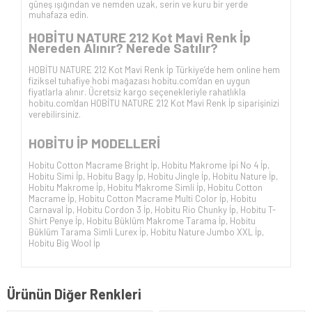
güneş ışığından ve nemden uzak, serin ve kuru bir yerde
muhafaza edin.
HOBİTU NATURE 212 Kot Mavi
Renk İp
Nereden Alınır? Nerede Satılır?
HOBİTU NATURE 212 Kot Mavi
Renk İp Türkiye’de hem online hem
fiziksel tuhafiye hobi mağazası hobitu.com’dan en uygun
fiyatlarla alınır. Ücretsiz kargo seçenekleriyle rahatlıkla
hobitu.com'dan
HOBİTU NATURE 212 Kot Mavi
Renk İp siparişinizi
verebilirsiniz.
HOBİTU İP
MODELLERİ
Hobitu Cotton Macrame Bright İp
,
Hobitu Makrome İpi No 4 İp
,
Hobitu Simi İp
,
Hobitu Bagy İp
,
Hobitu Jingle İp
,
Hobitu Nature İp
,
Hobitu Makrome İp
,
Hobitu Makrome Simli İp
,
Hobitu Cotton
Macrame İp
,
Hobitu Cotton Macrame Multi Color İp
,
Hobitu
Carnaval İp
,
Hobitu Cordon 3 İp
,
Hobitu Rio Chunky İp
,
Hobitu T-
Shirt Penye İp
,
Hobitu Büklüm Makrome Tarama İp
,
Hobitu
Büklüm Tarama Simli Lurex İp
,
Hobitu Nature Jumbo XXL İp
,
Hobitu Big Wool İp
Ürünün Diğer Renkleri