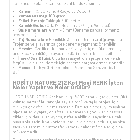
ilerlemesine olanak tanırken zarif bir doku sunar.
Karışımı:
%100 Pamuk(
Recycled Cotton
)
Yumak Gramajı:
100 gram
Etiket Metrajı:
Yaklaşık 200 metre
Kalınlık Grubu:
Orta ("4: Medium", DK/Light Worsted)
Şiş Numaraları:
4 mm – 5 mm (Deneme parçası örmeniz
tavsiye edilir)
Tığ Numaraları:
Genellikle 3.5 mm – 5 mm aralığı uygundur.
Projenize ve el ayarınıza göre deneme yapmanız önemlidir.
Mevsim:
Özellikle İlkbahar ve Yaz ayları için mükemmeldir,
ancak çok yönlülüğü sayesinde dört mevsim kullanılabilir.
İlmek/Sıra Bilgisi:
Ölçü hassasiyeti olan projelerde kendi
örgü sıklığınızı belirlemek için deneme parçası örmeniz önerilir.
Menşei:
Türkiye (Ertunç Tekstil Pazarlama San. ve Tic. Ltd.
Şti.)
HOBİTU NATURE 212 Kot Mavi RENK İpten
Neler Yapılır ve Neler Örülür?
HOBİTU NATURE 212 Kot Mavi ipliği, %100 pamuk içeriği, orta (DK)
kalınlığı ve zarif bu rengiyle sayısız örgü ve tığ işi projesi için
oldukça çok yönlü bir malzemedir. Pamuğun doğal, yumuşak ve
hipoalerjenik yapısı, onu özellikle bebek ve çocukların hassas
ciltleri için ideal kılar. Ayrıca, nefes alabilirliği sayesinde sıcak
havalarda serinlik ve konfor sunar. İpliğin doğal dokusu, evinize
sıcak ve samimi bir atmosfer katacak dekoratif objeler için de
mükemmeldir.
Bu iplikle hayata geçirebileceğiniz bazı proje fikirleri şunlardır: