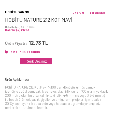
HOBİTU YARNS
0 Yorum
Yorum Ekle
HOBİTU NATURE 212 KOT MAVI
Ürün Kodu :
1153.110.0434
Kalınlık (4) ORTA
12,73
TL
Ürün Fiyatı :
İplik Kalınlık Tablosu
Renk Seçiniz
Ürün Açıklaması
HOBİTU NATURE 212 Kot Mavi, %100 geri dönüştürülmüş pamuk
içeriğiyle doğal yumuşaklık ve nefes alabilirlik sunar. 100 gramı yaklaşık
200 metre olan bu orta kalınlıktaki iplik, 4-5 mm şiş veya 3.5-5 mm tığ
ile bebek ürünleri, yazlık giysiler ve amigurumi projeleri için idealdir.
30°C'yi aşmayan ılık suda elde veya hassas programda yıkanıp düz
serilerek kurutulması önerilir.