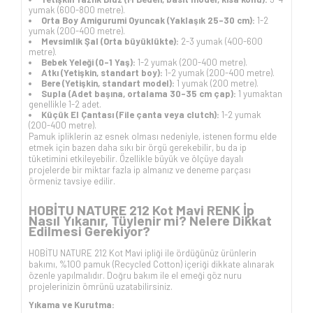
yumak (600-800 metre).
Orta Boy Amigurumi Oyuncak (Yaklaşık 25-30 cm):
1-2
yumak (200-400 metre).
Mevsimlik Şal (Orta büyüklükte):
2-3 yumak (400-600
metre).
Bebek Yeleği (0-1 Yaş):
1-2 yumak (200-400 metre).
Atkı (Yetişkin, standart boy):
1-2 yumak (200-400 metre).
Bere (Yetişkin, standart model):
1 yumak (200 metre).
Supla (Adet başına, ortalama 30-35 cm çap):
1 yumaktan
genellikle 1-2 adet.
Küçük El Çantası (File çanta veya clutch):
1-2 yumak
(200-400 metre).
Pamuk ipliklerin az esnek olması nedeniyle, istenen formu elde
etmek için bazen daha sıkı bir örgü gerekebilir, bu da ip
tüketimini etkileyebilir. Özellikle büyük ve ölçüye dayalı
projelerde bir miktar fazla ip almanız ve deneme parçası
örmeniz tavsiye edilir.
HOBİTU NATURE 212 Kot Mavi RENK İp
Nasıl Yıkanır, Tüylenir mi? Nelere Dikkat
Edilmesi Gerekiyor?
HOBİTU NATURE 212 Kot Mavi ipliği ile ördüğünüz ürünlerin
bakımı, %100 pamuk (
Recycled Cotton
)
içeriği dikkate alınarak
özenle yapılmalıdır. Doğru bakım ile el emeği göz nuru
projelerinizin ömrünü uzatabilirsiniz.
Yıkama ve Kurutma: