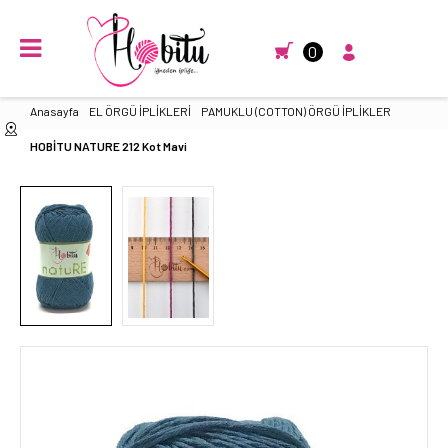
0
Anasayfa
EL ÖRGÜ İPLİKLERİ
PAMUKLU (COTTON) ÖRGÜ İPLİKLER
HOBİTU NATURE 212 Kot Mavi