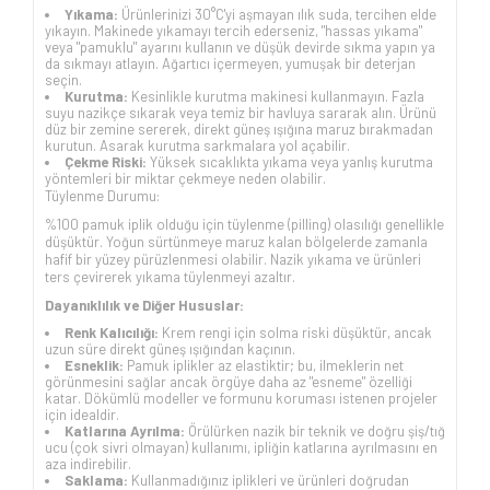
Yıkama:
Ürünlerinizi 30°C'yi aşmayan ılık suda, tercihen elde
yıkayın. Makinede yıkamayı tercih ederseniz, "hassas yıkama"
veya "pamuklu" ayarını kullanın ve düşük devirde sıkma yapın ya
da sıkmayı atlayın. Ağartıcı içermeyen, yumuşak bir deterjan
seçin.
Kurutma:
Kesinlikle kurutma makinesi kullanmayın. Fazla
suyu nazikçe sıkarak veya temiz bir havluya sararak alın. Ürünü
düz bir zemine sererek, direkt güneş ışığına maruz bırakmadan
kurutun. Asarak kurutma sarkmalara yol açabilir.
Çekme Riski:
Yüksek sıcaklıkta yıkama veya yanlış kurutma
yöntemleri bir miktar çekmeye neden olabilir.
Tüylenme Durumu:
%100 pamuk iplik olduğu için tüylenme (pilling) olasılığı genellikle
düşüktür. Yoğun sürtünmeye maruz kalan bölgelerde zamanla
hafif bir yüzey pürüzlenmesi olabilir. Nazik yıkama ve ürünleri
ters çevirerek yıkama tüylenmeyi azaltır.
Dayanıklılık ve Diğer Hususlar:
Renk Kalıcılığı:
Krem rengi için solma riski düşüktür, ancak
uzun süre direkt güneş ışığından kaçının.
Esneklik:
Pamuk iplikler az elastiktir; bu, ilmeklerin net
görünmesini sağlar ancak örgüye daha az "esneme" özelliği
katar. Dökümlü modeller ve formunu koruması istenen projeler
için idealdir.
Katlarına Ayrılma:
Örülürken nazik bir teknik ve doğru şiş/tığ
ucu (çok sivri olmayan) kullanımı, ipliğin katlarına ayrılmasını en
aza indirebilir.
Saklama:
Kullanmadığınız iplikleri ve ürünleri doğrudan