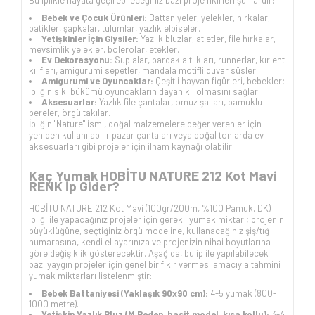
Bebek ve Çocuk Ürünleri:
Battaniyeler, yelekler, hırkalar,
patikler, şapkalar, tulumlar, yazlık elbiseler.
Yetişkinler İçin Giysiler:
Yazlık bluzlar, atletler, file hırkalar,
mevsimlik yelekler, bolerolar, etekler.
Ev Dekorasyonu:
Suplalar, bardak altlıkları, runnerlar, kırlent
kılıfları, amigurumi sepetler, mandala motifli duvar süsleri.
Amigurumi ve Oyuncaklar:
Çeşitli hayvan figürleri, bebekler;
ipliğin sıkı bükümü oyuncakların dayanıklı olmasını sağlar.
Aksesuarlar:
Yazlık file çantalar, omuz şalları, pamuklu
bereler, örgü takılar.
İpliğin "Nature" ismi, doğal malzemelere değer verenler için
yeniden kullanılabilir pazar çantaları veya doğal tonlarda ev
aksesuarları gibi projeler için ilham kaynağı olabilir.
Kaç Yumak HOBİTU NATURE 212 Kot Mavi
RENK İp Gider?
HOBİTU NATURE 212 Kot Mavi (100gr/200m, %100 Pamuk, DK)
ipliği ile yapacağınız projeler için gerekli yumak miktarı; projenin
büyüklüğüne, seçtiğiniz örgü modeline, kullanacağınız şiş/tığ
numarasına, kendi el ayarınıza ve projenizin nihai boyutlarına
göre değişiklik gösterecektir. Aşağıda, bu ip ile yapılabilecek
bazı yaygın projeler için genel bir fikir vermesi amacıyla tahmini
yumak miktarları listelenmiştir:
Bebek Battaniyesi (Yaklaşık 90x90 cm):
4-5 yumak (800-
1000 metre).
Yetişkin Yazlık Bluz (M Beden, basit model, kısa kollu):
3-4