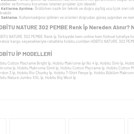
deller ve formunu koruması istenen projeler için idealdir.
Katlarına Ayrılma:
Örülürken nazik bir teknik ve doğru şiş/tığ ucu (çok sivri ol
irebilir.
Saklama:
Kullanmadığınız iplikleri ve ürünleri doğrudan güneş ışığından ve ne
OBİTU NATURE 302 PEMBE
Renk İp Nereden Alınır? N
BİTU NATURE 302 PEMBE
Renk İp Türkiye’de hem online hem fiziksel tuhafiye ho
retsiz kargo seçenekleriyle rahatlıkla hobitu.com'dan
HOBİTU NATURE 302 PE
OBİTU İP
MODELLERİ
bitu Cotton Macrame Bright İp
,
Hobitu Makrome İpi No 4 İp
,
Hobitu Simi İp
,
Hobit
krome İp
,
Hobitu Makrome Simli İp
,
Hobitu Cotton Macrame İp
,
Hobitu Cotton M
rdon 3 İp
,
Hobitu Rio Chunky İp
,
Hobitu T-Shirt Penye İp
,
Hobitu Büklüm Makrom
bitu Nature Jumbo XXL İp
,
Hobitu Big Wool İp