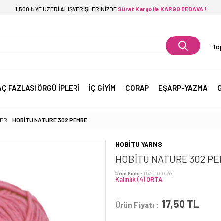
1.500 ₺ VE ÜZERİ ALIŞVERİŞLERİNİZDE
Sürat Kargo ile KARGO BEDAVA !
Top
AÇ FAZLASI ÖRGÜ İPLERİ
İÇ GİYİM
ÇORAP
EŞARP-YAZMA
G
LER
HOBİTU NATURE 302 PEMBE
HOBİTU YARNS
HOBİTU NATURE 302 P
Ürün Kodu :
1153.110.0347
Kalınlık (4) ORTA
17,50
TL
Ürün Fiyatı :