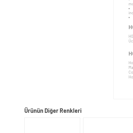
mo
ind
H
HO
Üc
H
Ho
Ma
Co
Ho
Ürünün Diğer Renkleri