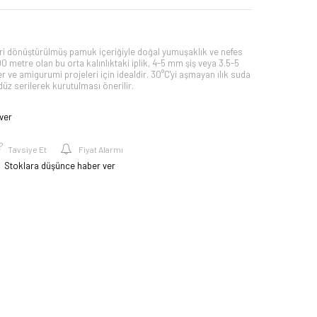
 dönüştürülmüş pamuk içeriğiyle doğal yumuşaklık ve nefes
00 metre olan bu orta kalınlıktaki iplik, 4-5 mm şiş veya 3.5-5
ler ve amigurumi projeleri için idealdir. 30°C'yi aşmayan ılık suda
z serilerek kurutulması önerilir.
ver
Tavsiye Et
Fiyat Alarmı
Stoklara düşünce haber ver