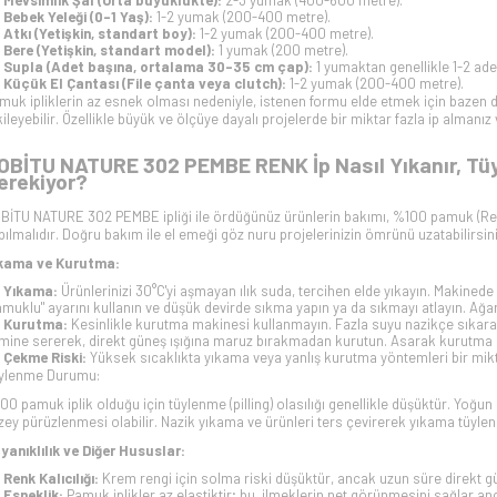
Mevsimlik Şal (Orta büyüklükte):
2-3 yumak (400-600 metre).
Bebek Yeleği (0-1 Yaş):
1-2 yumak (200-400 metre).
Atkı (Yetişkin, standart boy):
1-2 yumak (200-400 metre).
Bere (Yetişkin, standart model):
1 yumak (200 metre).
Supla (Adet başına, ortalama 30-35 cm çap):
1 yumaktan genellikle 1-2 ade
Küçük El Çantası (File çanta veya clutch):
1-2 yumak (200-400 metre).
muk ipliklerin az esnek olması nedeniyle, istenen formu elde etmek için bazen dah
kileyebilir. Özellikle büyük ve ölçüye dayalı projelerde bir miktar fazla ip almanı
OBİTU NATURE 302 PEMBE RENK İp Nasıl Yıkanır, Tüy
erekiyor?
BİTU NATURE 302 PEMBE ipliği ile ördüğünüz ürünlerin bakımı, %100 pamuk (
Re
pılmalıdır. Doğru bakım ile el emeği göz nuru projelerinizin ömrünü uzatabilirsini
kama ve Kurutma:
Yıkama:
Ürünlerinizi 30°C'yi aşmayan ılık suda, tercihen elde yıkayın. Makined
amuklu" ayarını kullanın ve düşük devirde sıkma yapın ya da sıkmayı atlayın. Ağa
Kurutma:
Kesinlikle kurutma makinesi kullanmayın. Fazla suyu nazikçe sıkarak
mine sererek, direkt güneş ışığına maruz bırakmadan kurutun. Asarak kurutma s
Çekme Riski:
Yüksek sıcaklıkta yıkama veya yanlış kurutma yöntemleri bir mik
ylenme Durumu:
00 pamuk iplik olduğu için tüylenme (pilling) olasılığı genellikle düşüktür. Yoğ
zey pürüzlenmesi olabilir. Nazik yıkama ve ürünleri ters çevirerek yıkama tüylen
yanıklılık ve Diğer Hususlar:
Renk Kalıcılığı:
Krem rengi için solma riski düşüktür, ancak uzun süre direkt gü
Esneklik:
Pamuk iplikler az elastiktir; bu, ilmeklerin net görünmesini sağlar a