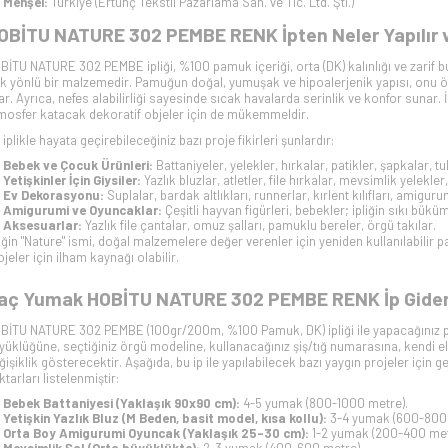
Menşei:
Türkiye (Ertunç Tekstil Pazarlama San. ve Tic. Ltd. Şti.)
OBİTU NATURE 302 PEMBE RENK İpten Neler Yapılır v
BİTU NATURE 302 PEMBE ipliği, %100 pamuk içeriği, orta (DK) kalınlığı ve zarif bu 
k yönlü bir malzemedir. Pamuğun doğal, yumuşak ve hipoalerjenik yapısı, onu özel
lar. Ayrıca, nefes alabilirliği sayesinde sıcak havalarda serinlik ve konfor sunar.
mosfer katacak dekoratif objeler için de mükemmeldir.
 iplikle hayata geçirebileceğiniz bazı proje fikirleri şunlardır:
Bebek ve Çocuk Ürünleri:
Battaniyeler, yelekler, hırkalar, patikler, şapkalar, tu
Yetişkinler İçin Giysiler:
Yazlık bluzlar, atletler, file hırkalar, mevsimlik yelekler
Ev Dekorasyonu:
Suplalar, bardak altlıkları, runnerlar, kırlent kılıfları, amigu
Amigurumi ve Oyuncaklar:
Çeşitli hayvan figürleri, bebekler; ipliğin sıkı bük
Aksesuarlar:
Yazlık file çantalar, omuz şalları, pamuklu bereler, örgü takılar.
liğin "Nature" ismi, doğal malzemelere değer verenler için yeniden kullanılabilir 
ojeler için ilham kaynağı olabilir.
aç Yumak HOBİTU NATURE 302 PEMBE RENK İp Gide
BİTU NATURE 302 PEMBE (100gr/200m, %100 Pamuk, DK) ipliği ile yapacağınız pro
yüklüğüne, seçtiğiniz örgü modeline, kullanacağınız şiş/tığ numarasına, kendi el 
ğişiklik gösterecektir. Aşağıda, bu ip ile yapılabilecek bazı yaygın projeler için 
ktarları listelenmiştir:
Bebek Battaniyesi (Yaklaşık 90x90 cm):
4-5 yumak (800-1000 metre).
Yetişkin Yazlık Bluz (M Beden, basit model, kısa kollu):
3-4 yumak (600-800 
Orta Boy Amigurumi Oyuncak (Yaklaşık 25-30 cm):
1-2 yumak (200-400 met