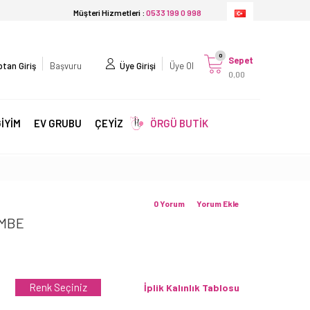
Müşteri Hizmetleri :
0533 199 0 998
0
Sepet
tan Giriş
Başvuru
Üye Girişi
Üye Ol
0,00
İYİM
EV GRUBU
ÇEYİZ
ÖRGÜ BUTİK
0 Yorum
Yorum Ekle
EMBE
Renk Seçiniz
İplik Kalınlık Tablosu