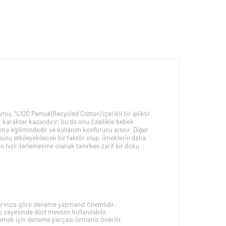
anmış, %100 Pamuk(
Recycled Cotton
)
içerikli bir ipliktir.
ir karakter kazandırır; bu da onu özellikle bebek
mama eğilimindedir ve kullanım konforunu artırır. Diğer
rmunu etkileyebilecek bir faktör olup, ilmeklerin daha
in hızlı ilerlemesine olanak tanırken zarif bir doku
yarınıza göre deneme yapmanız önemlidir.
 sayesinde dört mevsim kullanılabilir.
rlemek için deneme parçası örmeniz önerilir.