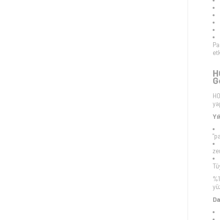
Pa
et
H
G
HO
ya
Yı
"p
ze
Tü
%1
yü
Da