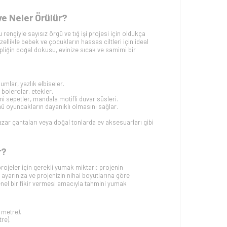
e Neler Örülür?
rengiyle sayısız örgü ve tığ işi projesi için oldukça
likle bebek ve çocukların hassas ciltleri için ideal
 İpliğin doğal dokusu, evinize sıcak ve samimi bir
lumlar, yazlık elbiseler.
, bolerolar, etekler.
rumi sepetler, mandala motifli duvar süsleri.
ümü oyuncakların dayanıklı olmasını sağlar.
pazar çantaları veya doğal tonlarda ev aksesuarları gibi
r?
jeler için gerekli yumak miktarı; projenin
ayarınıza ve projenizin nihai boyutlarına göre
genel bir fikir vermesi amacıyla tahmini yumak
metre).
re).