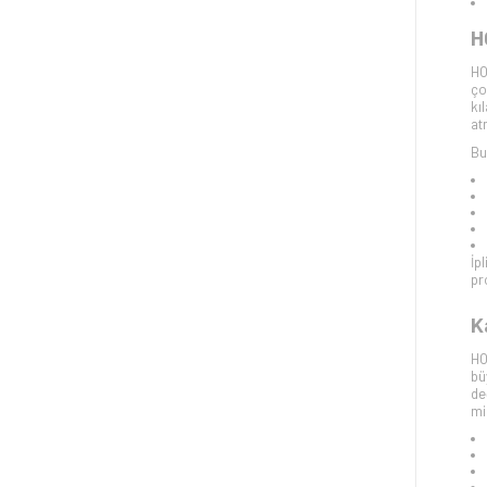
H
HO
ço
kı
at
Bu
İp
pr
K
HO
bü
de
mi