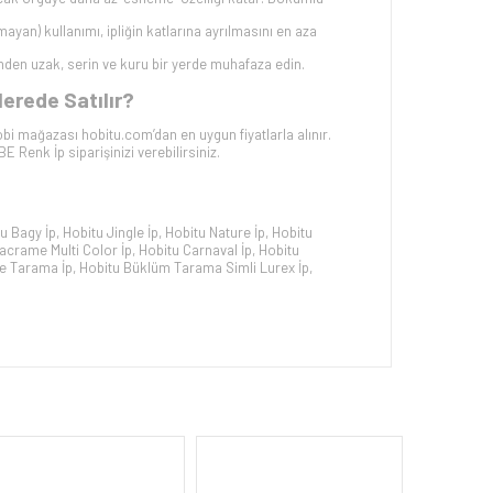
mayan) kullanımı, ipliğin katlarına ayrılmasını en aza
mden uzak, serin ve kuru bir yerde muhafaza edin.
erede Satılır?
bi mağazası hobitu.com’dan en uygun fiyatlarla alınır.
MBE
Renk İp siparişinizi verebilirsiniz.
u Bagy İp
,
Hobitu Jingle İp
,
Hobitu Nature İp
,
Hobitu
acrame Multi Color İp
,
Hobitu Carnaval İp
,
Hobitu
e Tarama İp
,
Hobitu Büklüm Tarama Simli Lurex İp
,