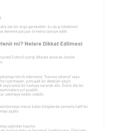
t.
a sıkı bir örgü gerekebilir, bu da ip tüketimini
z ve deneme parçası örmeniz tavsiye edilir.
lenir mi? Nelere Dikkat Edilmesi
cycled Cotton
)
içeriği dikkate alınarak özenle
z.
e yıkamayı tercih ederseniz, "hassas yıkama" veya
rtıcı içermeyen, yumuşak bir deterjan seçin.
 veya temiz bir havluya sararak alın. Ürünü düz bir
arkmalara yol açabilir.
tar çekmeye neden olabilir.
un sürtünmeye maruz kalan bölgelerde zamanla hafif bir
meyi azaltır.
neş ışığından kaçının.
ncak örgüye daha az "esneme" özelliği katar. Dökümlü