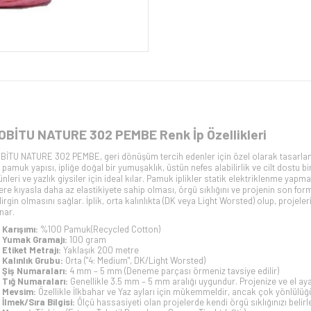
OBİTU NATURE 302 PEMBE Renk İp Özellikleri
BİTU NATURE 302 PEMBE, geri dönüşüm tercih edenler için özel olarak tasarl
 pamuk yapısı, ipliğe doğal bir yumuşaklık, üstün nefes alabilirlik ve cilt dostu b
ünleri ve yazlık giysiler için ideal kılar. Pamuk iplikler statik elektriklenme yap
flere kıyasla daha az elastikiyete sahip olması, örgü sıklığını ve projenin son fo
lirgin olmasını sağlar. İplik, orta kalınlıkta (DK veya Light Worsted) olup, projeler
nar.
Karışımı:
%100 Pamuk(
Recycled Cotton
)
Yumak Gramajı:
100 gram
Etiket Metrajı:
Yaklaşık 200 metre
Kalınlık Grubu:
Orta ("4: Medium", DK/Light Worsted)
Şiş Numaraları:
4 mm – 5 mm (Deneme parçası örmeniz tavsiye edilir)
Tığ Numaraları:
Genellikle 3.5 mm – 5 mm aralığı uygundur. Projenize ve el a
Mevsim:
Özellikle İlkbahar ve Yaz ayları için mükemmeldir, ancak çok yönlülüğü
İlmek/Sıra Bilgisi:
Ölçü hassasiyeti olan projelerde kendi örgü sıklığınızı beli