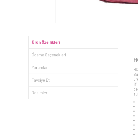
Ürün Özellikleri
Ödeme Seçenekleri
H
Yorumlar
HO
Bu
ür
Tavsiye Et
li
be
Resimler
su