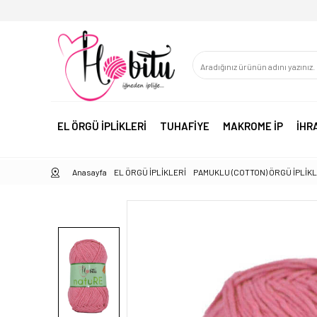
EL ÖRGÜ İPLİKLERİ
TUHAFİYE
MAKROME İP
İHR
Anasayfa
EL ÖRGÜ İPLİKLERİ
PAMUKLU (COTTON) ÖRGÜ İPLİK