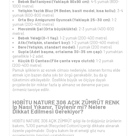
Bebek Battaniyesi (Yaklaşık 90x90 cm):
4-5 yumak (800-
1000 metre).
Yetişkin Yazlık Bluz (M Beden, basit model, kısa kollu):
3-4
yumak (600-800 metre).
Orta Boy Amigurumi Oyuncak (Yaklaşık 25-30 cm):
1-2
yumak (200-400 metre).
Mevsimlik Şal (Orta büyüklükte):
2-3 yumak (400-600
metre).
Bebek Yeleği (0-1 Yaş):
1-2 yumak (200-400 metre).
Atkı (Yetişkin, standart boy):
1-2 yumak (200-400 metre).
Bere (Yetişkin, standart model):
1 yumak (200 metre).
Supla (Adet başına, ortalama 30-35 cm çap):
1 yumaktan
genellikle 1-2 adet.
Küçük El Çantası (File çanta veya clutch):
1-2 yumak
(200-400 metre).
Pamuk ipliklerin az esnek olması nedeniyle, istenen formu elde
etmek için bazen daha sıkı bir örgü gerekebilir, bu da ip
tüketimini etkileyebilir. Özellikle büyük ve ölçüye dayalı
projelerde bir miktar fazla ip almanız ve deneme parçası
örmeniz tavsiye edilir.
HOBİTU NATURE 306 AÇIK ZÜMRÜT RENK
İp Nasıl Yıkanır, Tüylenir mi? Nelere
Dikkat Edilmesi Gerekiyor?
HOBİTU NATURE 306 AÇIK ZÜMRÜT ipliği ile ördüğünüz ürünlerin
bakımı, %100 pamuk (
Recycled Cotton
)
içeriği dikkate alınarak
özenle yapılmalıdır. Doğru bakım ile el emeği göz nuru
projelerinizin ömrünü uzatabilirsiniz.