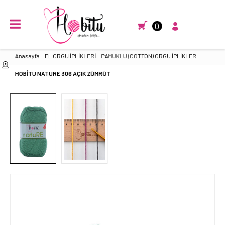
0
Anasayfa
EL ÖRGÜ İPLİKLERİ
PAMUKLU (COTTON) ÖRGÜ İPLİKLER
HOBİTU NATURE 306 AÇIK ZÜMRÜT