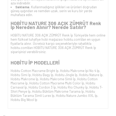
aza indirebilir.
Saklama:
Kullanmadığınız iplikleri ve ürünleri doğrudan
güneş ışığından ve nemden uzak, serin ve kuru bir yerde
muhafaza edin.
HOBİTU NATURE 306 AÇIK ZÜMRÜT
Renk
İp Nereden Alınır? Nerede Satılır?
HOBİTU NATURE 306 AÇIK ZÜMRÜT
Renk İp Türkiye’de hem online
hem fiziksel tuhafiye hobi mağazası hobitu.com’dan en uygun
fiyatlarla alınır. Ücretsiz kargo seçenekleriyle rahatlıkla
hobitu.com'dan
HOBİTU NATURE 306 AÇIK ZÜMRÜT
Renk İp
siparişinizi verebilirsiniz.
HOBİTU İP
MODELLERİ
Hobitu Cotton Macrame Bright İp
,
Hobitu Makrome İpi No 4 İp
,
Hobitu Simi İp
,
Hobitu Bagy İp
,
Hobitu Jingle İp
,
Hobitu Nature İp
,
Hobitu Makrome İp
,
Hobitu Makrome Simli İp
,
Hobitu Cotton
Macrame İp
,
Hobitu Cotton Macrame Multi Color İp
,
Hobitu
Carnaval İp
,
Hobitu Cordon 3 İp
,
Hobitu Rio Chunky İp
,
Hobitu T-
Shirt Penye İp
,
Hobitu Büklüm Makrome Tarama İp
,
Hobitu
Büklüm Tarama Simli Lurex İp
,
Hobitu Nature Jumbo XXL İp
,
Hobitu Big Wool İp