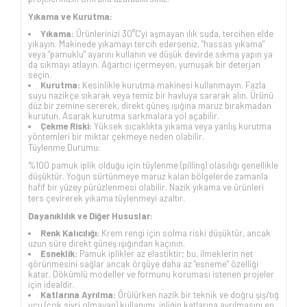
Yıkama ve Kurutma:
Yıkama:
Ürünlerinizi 30°C'yi aşmayan ılık suda, tercihen elde
yıkayın. Makinede yıkamayı tercih ederseniz, "hassas yıkama"
veya "pamuklu" ayarını kullanın ve düşük devirde sıkma yapın ya
da sıkmayı atlayın. Ağartıcı içermeyen, yumuşak bir deterjan
seçin.
Kurutma:
Kesinlikle kurutma makinesi kullanmayın. Fazla
suyu nazikçe sıkarak veya temiz bir havluya sararak alın. Ürünü
düz bir zemine sererek, direkt güneş ışığına maruz bırakmadan
kurutun. Asarak kurutma sarkmalara yol açabilir.
Çekme Riski:
Yüksek sıcaklıkta yıkama veya yanlış kurutma
yöntemleri bir miktar çekmeye neden olabilir.
Tüylenme Durumu:
%100 pamuk iplik olduğu için tüylenme (pilling) olasılığı genellikle
düşüktür. Yoğun sürtünmeye maruz kalan bölgelerde zamanla
hafif bir yüzey pürüzlenmesi olabilir. Nazik yıkama ve ürünleri
ters çevirerek yıkama tüylenmeyi azaltır.
Dayanıklılık ve Diğer Hususlar:
Renk Kalıcılığı:
Krem rengi için solma riski düşüktür, ancak
uzun süre direkt güneş ışığından kaçının.
Esneklik:
Pamuk iplikler az elastiktir; bu, ilmeklerin net
görünmesini sağlar ancak örgüye daha az "esneme" özelliği
katar. Dökümlü modeller ve formunu koruması istenen projeler
için idealdir.
Katlarına Ayrılma:
Örülürken nazik bir teknik ve doğru şiş/tığ
ucu (çok sivri olmayan) kullanımı, ipliğin katlarına ayrılmasını en