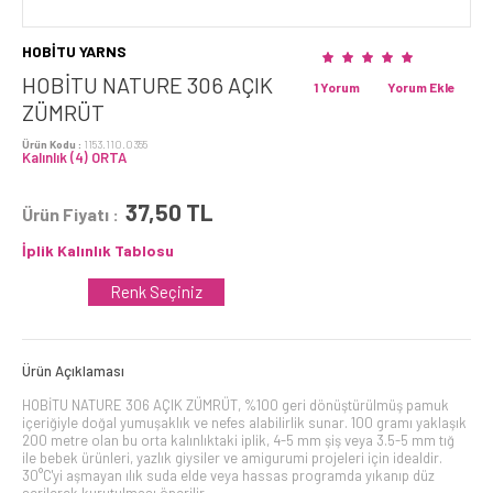
HOBİTU YARNS
HOBİTU NATURE 306 AÇIK
1 Yorum
Yorum Ekle
ZÜMRÜT
Ürün Kodu :
1153.110.0355
Kalınlık (4) ORTA
37,50
TL
Ürün Fiyatı :
İplik Kalınlık Tablosu
Renk Seçiniz
Ürün Açıklaması
HOBİTU NATURE 306 AÇIK ZÜMRÜT, %100 geri dönüştürülmüş pamuk
içeriğiyle doğal yumuşaklık ve nefes alabilirlik sunar. 100 gramı yaklaşık
200 metre olan bu orta kalınlıktaki iplik, 4-5 mm şiş veya 3.5-5 mm tığ
ile bebek ürünleri, yazlık giysiler ve amigurumi projeleri için idealdir.
30°C'yi aşmayan ılık suda elde veya hassas programda yıkanıp düz