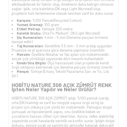
etkileyebilecek bir faktör olup, ilmeklerin daha belirgin olmasını
sağlar. İplik, orta kalınlıkta (DK veya Light Worsted) olup,
projelerin hızlı ilerlemesine olanak tanırken zarif bir doku sunar.
Karışımı:
%100 Pamuk(
Recycled Cotton
)
Yumak Gramajı:
100 gram
Etiket Metrajı:
Yaklaşık 200 metre
Kalınlık Grubu:
Orta ("4: Medium", DK/Light Worsted)
Şiş Numaraları:
4 mm – 5 mm (Deneme parçası örmeniz
tavsiye edilir)
Tığ Numaraları:
Genellikle 3.5 mm – 5 mm aralığı uygundur.
Projenize ve el ayarınıza göre deneme yapmanız önemlidir.
Mevsim:
Özellikle İlkbahar ve Yaz ayları için mükemmeldir,
ancak çok yönlülüğü sayesinde dört mevsim kullanılabilir.
İlmek/Sıra Bilgisi:
Ölçü hassasiyeti olan projelerde kendi
örgü sıklığınızı belirlemek için deneme parçası örmeniz önerilir.
Menşei:
Türkiye (Ertunç Tekstil Pazarlama San. ve Tic. Ltd.
Şti.)
HOBİTU NATURE 306 AÇIK ZÜMRÜT RENK
İpten Neler Yapılır ve Neler Örülür?
HOBİTU NATURE 306 AÇIK ZÜMRÜT ipliği, %100 pamuk içeriği,
orta (DK) kalınlığı ve zarif bu rengiyle sayısız örgü ve tığ işi
projesi için oldukça çok yönlü bir malzemedir. Pamuğun doğal,
yumuşak ve hipoalerjenik yapısı, onu özellikle bebek ve
çocukların hassas ciltleri için ideal kılar. Ayrıca, nefes alabilirliği
sayesinde sıcak havalarda serinlik ve konfor sunar. İpliğin doğal
dokusu, evinize sıcak ve samimi bir atmosfer katacak dekoratif