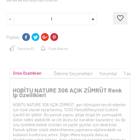
serilerek kurutulması önerilir.
Paylaş:
Tavsiye Et
Fiyat Alarmı
Ürün Özellikleri
Ödeme Seçenekleri
Yorumlar
Tavsiye
HOBİTU NATURE 306 AÇIK ZÜMRÜT Renk
İp Özellikleri
HOBİTU NATURE 306 AÇIK ZÜMRÜT, geri dönüşüm tercih edenler
için özel olarak tasarlanmış, %100 Pamuk(
Recycled Cotton
)
içerikli bir ipliktir. Bu pamuk yapısı, ipliğe doğal bir yumuşaklık,
üstün nefes alabilirlik ve cilt dostu bir karakter kazandırır; bu da
onu özellikle bebek ürünleri ve yazlık giysiler için ideal kılar.
Pamuk iplikler statik elektriklenme yapmama eğilimindedir ve
kullanım konforunu artırır. Diğer liflere kıyasla daha az
elastikiyete sahip olması, örgü sıklığını ve projenin son formunu