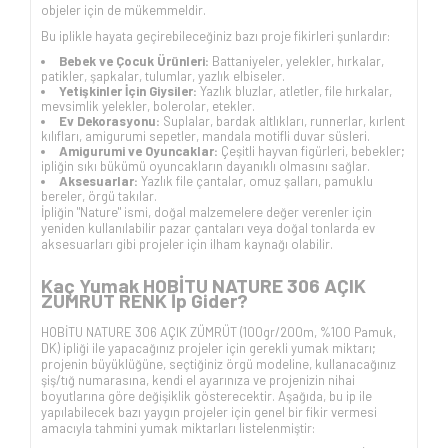
objeler için de mükemmeldir.
Bu iplikle hayata geçirebileceğiniz bazı proje fikirleri şunlardır:
Bebek ve Çocuk Ürünleri:
Battaniyeler, yelekler, hırkalar,
patikler, şapkalar, tulumlar, yazlık elbiseler.
Yetişkinler İçin Giysiler:
Yazlık bluzlar, atletler, file hırkalar,
mevsimlik yelekler, bolerolar, etekler.
Ev Dekorasyonu:
Suplalar, bardak altlıkları, runnerlar, kırlent
kılıfları, amigurumi sepetler, mandala motifli duvar süsleri.
Amigurumi ve Oyuncaklar:
Çeşitli hayvan figürleri, bebekler;
ipliğin sıkı bükümü oyuncakların dayanıklı olmasını sağlar.
Aksesuarlar:
Yazlık file çantalar, omuz şalları, pamuklu
bereler, örgü takılar.
İpliğin "Nature" ismi, doğal malzemelere değer verenler için
yeniden kullanılabilir pazar çantaları veya doğal tonlarda ev
aksesuarları gibi projeler için ilham kaynağı olabilir.
Kaç Yumak HOBİTU NATURE 306 AÇIK
ZÜMRÜT RENK İp Gider?
HOBİTU NATURE 306 AÇIK ZÜMRÜT (100gr/200m, %100 Pamuk,
DK) ipliği ile yapacağınız projeler için gerekli yumak miktarı;
projenin büyüklüğüne, seçtiğiniz örgü modeline, kullanacağınız
şiş/tığ numarasına, kendi el ayarınıza ve projenizin nihai
boyutlarına göre değişiklik gösterecektir. Aşağıda, bu ip ile
yapılabilecek bazı yaygın projeler için genel bir fikir vermesi
amacıyla tahmini yumak miktarları listelenmiştir: