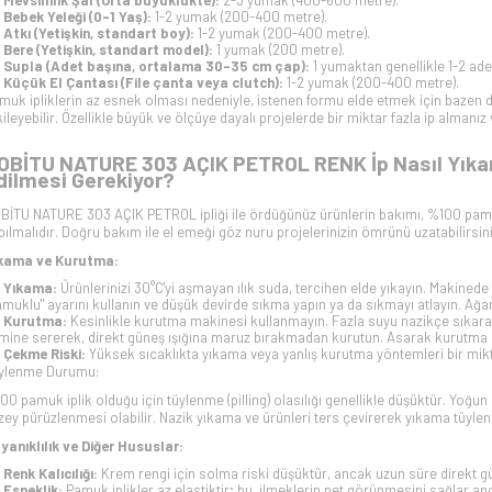
Mevsimlik Şal (Orta büyüklükte):
2-3 yumak (400-600 metre).
Bebek Yeleği (0-1 Yaş):
1-2 yumak (200-400 metre).
Atkı (Yetişkin, standart boy):
1-2 yumak (200-400 metre).
Bere (Yetişkin, standart model):
1 yumak (200 metre).
Supla (Adet başına, ortalama 30-35 cm çap):
1 yumaktan genellikle 1-2 ade
Küçük El Çantası (File çanta veya clutch):
1-2 yumak (200-400 metre).
muk ipliklerin az esnek olması nedeniyle, istenen formu elde etmek için bazen dah
kileyebilir. Özellikle büyük ve ölçüye dayalı projelerde bir miktar fazla ip almanı
OBİTU NATURE 303 AÇIK PETROL RENK İp Nasıl Yıkanı
dilmesi Gerekiyor?
BİTU NATURE 303 AÇIK PETROL ipliği ile ördüğünüz ürünlerin bakımı, %100 pam
pılmalıdır. Doğru bakım ile el emeği göz nuru projelerinizin ömrünü uzatabilirsini
kama ve Kurutma:
Yıkama:
Ürünlerinizi 30°C'yi aşmayan ılık suda, tercihen elde yıkayın. Makined
amuklu" ayarını kullanın ve düşük devirde sıkma yapın ya da sıkmayı atlayın. Ağa
Kurutma:
Kesinlikle kurutma makinesi kullanmayın. Fazla suyu nazikçe sıkarak
mine sererek, direkt güneş ışığına maruz bırakmadan kurutun. Asarak kurutma s
Çekme Riski:
Yüksek sıcaklıkta yıkama veya yanlış kurutma yöntemleri bir mik
ylenme Durumu:
00 pamuk iplik olduğu için tüylenme (pilling) olasılığı genellikle düşüktür. Yoğ
zey pürüzlenmesi olabilir. Nazik yıkama ve ürünleri ters çevirerek yıkama tüylen
yanıklılık ve Diğer Hususlar:
Renk Kalıcılığı:
Krem rengi için solma riski düşüktür, ancak uzun süre direkt gü
Esneklik:
Pamuk iplikler az elastiktir; bu, ilmeklerin net görünmesini sağlar a