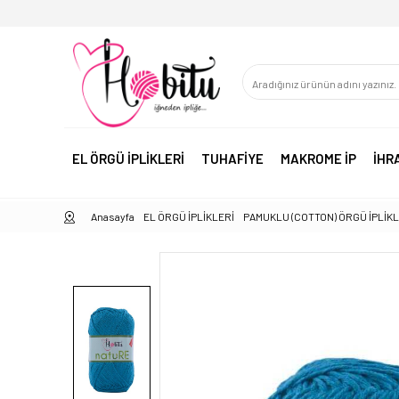
EL ÖRGÜ İPLİKLERİ
TUHAFİYE
MAKROME İP
İHR
Anasayfa
EL ÖRGÜ İPLİKLERİ
PAMUKLU (COTTON) ÖRGÜ İPLİK