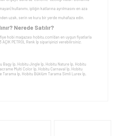
mayan) kullanımı, ipliğin katlarına ayrılmasını en aza
mden uzak, serin ve kuru bir yerde muhafaza edin.
ınır? Nerede Satılır?
fiye hobi mağazası hobitu.com’dan en uygun fiyatlarla
3 AÇIK PETROL
Renk İp siparişinizi verebilirsiniz.
u Bagy İp
,
Hobitu Jingle İp
,
Hobitu Nature İp
,
Hobitu
acrame Multi Color İp
,
Hobitu Carnaval İp
,
Hobitu
e Tarama İp
,
Hobitu Büklüm Tarama Simli Lurex İp
,