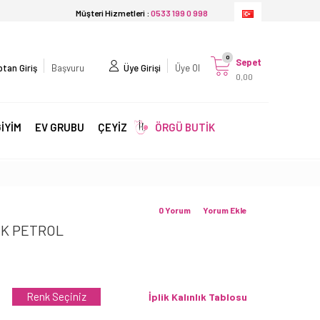
Müşteri Hizmetleri :
0533 199 0 998
0
Sepet
tan Giriş
Başvuru
Üye Girişi
Üye Ol
0,00
İYİM
EV GRUBU
ÇEYİZ
ÖRGÜ BUTİK
0 Yorum
Yorum Ekle
IK PETROL
Renk Seçiniz
İplik Kalınlık Tablosu