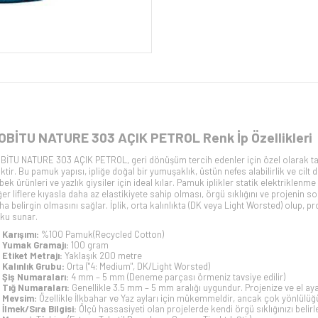
OBİTU NATURE 303 AÇIK PETROL Renk İp Özellikleri
BİTU NATURE 303 AÇIK PETROL, geri dönüşüm tercih edenler için özel olarak 
liktir. Bu pamuk yapısı, ipliğe doğal bir yumuşaklık, üstün nefes alabilirlik ve cilt
bek ürünleri ve yazlık giysiler için ideal kılar. Pamuk iplikler statik elektriklen
ğer liflere kıyasla daha az elastikiyete sahip olması, örgü sıklığını ve projenin s
ha belirgin olmasını sağlar. İplik, orta kalınlıkta (DK veya Light Worsted) olup, pro
ku sunar.
Karışımı:
%100 Pamuk(
Recycled Cotton
)
Yumak Gramajı:
100 gram
Etiket Metrajı:
Yaklaşık 200 metre
Kalınlık Grubu:
Orta ("4: Medium", DK/Light Worsted)
Şiş Numaraları:
4 mm – 5 mm (Deneme parçası örmeniz tavsiye edilir)
Tığ Numaraları:
Genellikle 3.5 mm – 5 mm aralığı uygundur. Projenize ve el a
Mevsim:
Özellikle İlkbahar ve Yaz ayları için mükemmeldir, ancak çok yönlülüğü
İlmek/Sıra Bilgisi:
Ölçü hassasiyeti olan projelerde kendi örgü sıklığınızı beli