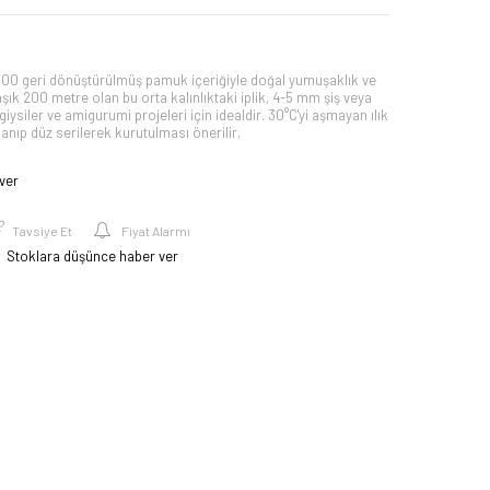
0 geri dönüştürülmüş pamuk içeriğiyle doğal yumuşaklık ve
aşık 200 metre olan bu orta kalınlıktaki iplik, 4-5 mm şiş veya
giysiler ve amigurumi projeleri için idealdir. 30°C'yi aşmayan ılık
nıp düz serilerek kurutulması önerilir.
ver
Tavsiye Et
Fiyat Alarmı
Stoklara düşünce haber ver