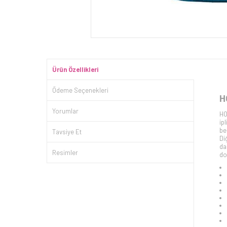
Ürün Özellikleri
Ödeme Seçenekleri
H
Yorumlar
HO
ip
be
Tavsiye Et
Di
da
Resimler
do