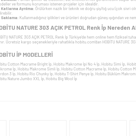
deller ve formunu koruması istenen projeler için idealdir.
Katlarına Ayrılma:
Örülürken nazik bir teknik ve doğru şiş/tığ ucu (çok sivri ol
irebilir.
Saklama:
Kullanmadığınız iplikleri ve ürünleri doğrudan güneş ışığından ve ne
OBİTU NATURE 303 AÇIK PETROL
Renk İp Nereden Al
BİTU NATURE 303 AÇIK PETROL
Renk İp Türkiye’de hem online hem fiziksel tuha
ınır. Ücretsiz kargo seçenekleriyle rahatlıkla hobitu.com'dan
HOBİTU NATURE 30
OBİTU İP
MODELLERİ
bitu Cotton Macrame Bright İp
,
Hobitu Makrome İpi No 4 İp
,
Hobitu Simi İp
,
Hobit
krome İp
,
Hobitu Makrome Simli İp
,
Hobitu Cotton Macrame İp
,
Hobitu Cotton M
rdon 3 İp
,
Hobitu Rio Chunky İp
,
Hobitu T-Shirt Penye İp
,
Hobitu Büklüm Makrom
bitu Nature Jumbo XXL İp
,
Hobitu Big Wool İp