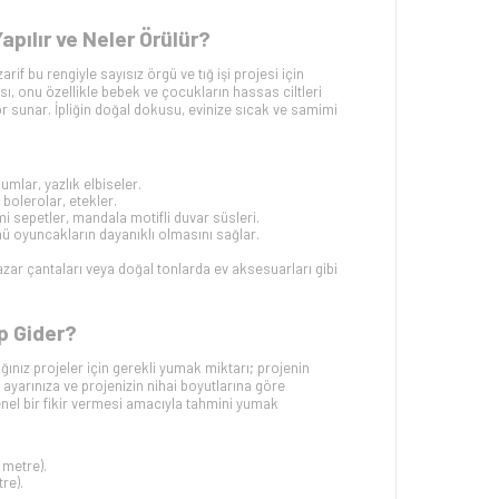
ılır ve Neler Örülür?
if bu rengiyle sayısız örgü ve tığ işi projesi için
, onu özellikle bebek ve çocukların hassas ciltleri
nfor sunar. İpliğin doğal dokusu, evinize sıcak ve samimi
lumlar, yazlık elbiseler.
, bolerolar, etekler.
rumi sepetler, mandala motifli duvar süsleri.
ümü oyuncakların dayanıklı olmasını sağlar.
pazar çantaları veya doğal tonlarda ev aksesuarları gibi
p Gider?
ız projeler için gerekli yumak miktarı; projenin
ayarınıza ve projenizin nihai boyutlarına göre
genel bir fikir vermesi amacıyla tahmini yumak
metre).
re).