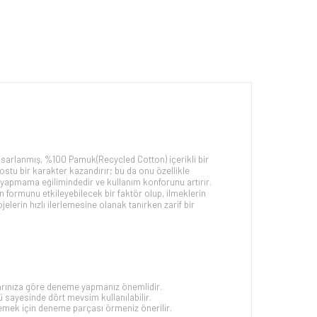
tasarlanmış, %100 Pamuk(
Recycled Cotton
)
içerikli bir
 dostu bir karakter kazandırır; bu da onu özellikle
me yapmama eğilimindedir ve kullanım konforunu artırır.
on formunu etkileyebilecek bir faktör olup, ilmeklerin
jelerin hızlı ilerlemesine olanak tanırken zarif bir
yarınıza göre deneme yapmanız önemlidir.
 sayesinde dört mevsim kullanılabilir.
rlemek için deneme parçası örmeniz önerilir.