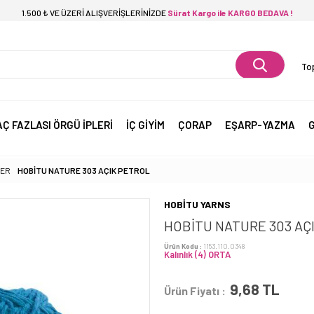
1.500 ₺ VE ÜZERİ ALIŞVERİŞLERİNİZDE
Sürat Kargo ile KARGO BEDAVA !
Top
AÇ FAZLASI ÖRGÜ İPLERİ
İÇ GİYİM
ÇORAP
EŞARP-YAZMA
G
LER
HOBİTU NATURE 303 AÇIK PETROL
HOBİTU YARNS
HOBİTU NATURE 303 AÇ
Ürün Kodu :
1153.110.0348
Kalınlık (4) ORTA
9,68
TL
Ürün Fiyatı :