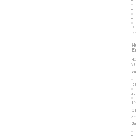
Pa
et
H
E
HO
ya
Yı
"p
ze
Tü
%1
yü
Da