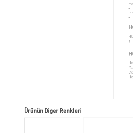
mo
ind
H
HO
al
H
Ho
Ma
Co
Ho
Ürünün Diğer Renkleri