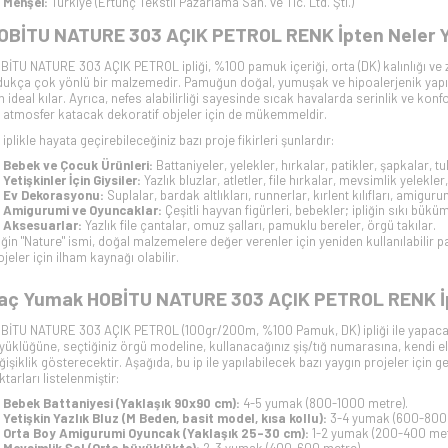
Menşei:
Türkiye (Ertunç Tekstil Pazarlama San. ve Tic. Ltd. Şti.)
OBİTU NATURE 303 AÇIK PETROL RENK İpten Neler Yap
BİTU NATURE 303 AÇIK PETROL ipliği, %100 pamuk içeriği, orta (DK) kalınlığı ve zar
dukça çok yönlü bir malzemedir. Pamuğun doğal, yumuşak ve hipoalerjenik yapısı
in ideal kılar. Ayrıca, nefes alabilirliği sayesinde sıcak havalarda serinlik ve ko
r atmosfer katacak dekoratif objeler için de mükemmeldir.
 iplikle hayata geçirebileceğiniz bazı proje fikirleri şunlardır:
Bebek ve Çocuk Ürünleri:
Battaniyeler, yelekler, hırkalar, patikler, şapkalar, tu
Yetişkinler İçin Giysiler:
Yazlık bluzlar, atletler, file hırkalar, mevsimlik yelekler
Ev Dekorasyonu:
Suplalar, bardak altlıkları, runnerlar, kırlent kılıfları, amigu
Amigurumi ve Oyuncaklar:
Çeşitli hayvan figürleri, bebekler; ipliğin sıkı bük
Aksesuarlar:
Yazlık file çantalar, omuz şalları, pamuklu bereler, örgü takılar.
liğin "Nature" ismi, doğal malzemelere değer verenler için yeniden kullanılabilir 
ojeler için ilham kaynağı olabilir.
aç Yumak HOBİTU NATURE 303 AÇIK PETROL RENK İ
BİTU NATURE 303 AÇIK PETROL (100gr/200m, %100 Pamuk, DK) ipliği ile yapacağın
yüklüğüne, seçtiğiniz örgü modeline, kullanacağınız şiş/tığ numarasına, kendi el 
ğişiklik gösterecektir. Aşağıda, bu ip ile yapılabilecek bazı yaygın projeler için 
ktarları listelenmiştir:
Bebek Battaniyesi (Yaklaşık 90x90 cm):
4-5 yumak (800-1000 metre).
Yetişkin Yazlık Bluz (M Beden, basit model, kısa kollu):
3-4 yumak (600-800 
Orta Boy Amigurumi Oyuncak (Yaklaşık 25-30 cm):
1-2 yumak (200-400 met