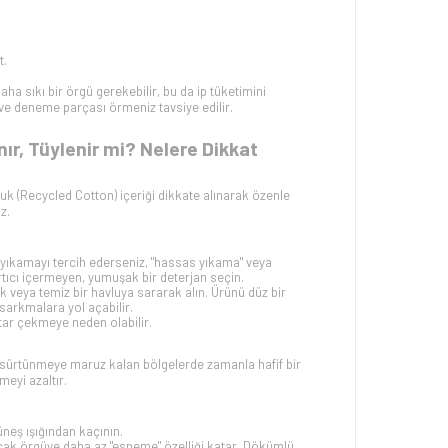
t.
a sıkı bir örgü gerekebilir, bu da ip tüketimini
z ve deneme parçası örmeniz tavsiye edilir.
r, Tüylenir mi? Nelere Dikkat
uk (
Recycled Cotton
)
içeriği dikkate alınarak özenle
z.
e yıkamayı tercih ederseniz, "hassas yıkama" veya
rtıcı içermeyen, yumuşak bir deterjan seçin.
 veya temiz bir havluya sararak alın. Ürünü düz bir
arkmalara yol açabilir.
tar çekmeye neden olabilir.
un sürtünmeye maruz kalan bölgelerde zamanla hafif bir
meyi azaltır.
neş ışığından kaçının.
ncak örgüye daha az "esneme" özelliği katar. Dökümlü