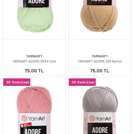
YARNART
YARNART
YARNART ADORE 359 Fıstık
YARNART ADORE 336 Kamel
75,00 TL
75,00 TL
38
Renk\Çeşit
38
Renk\Çeşit