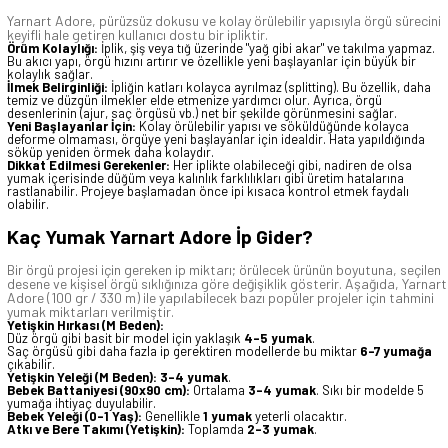
Yarnart Adore, pürüzsüz dokusu ve kolay örülebilir yapısıyla örgü sürecini
keyifli hale getiren kullanıcı dostu bir ipliktir.
Örüm Kolaylığı:
İplik, şiş veya tığ üzerinde "yağ gibi akar" ve takılma yapmaz.
Bu akıcı yapı, örgü hızını artırır ve özellikle yeni başlayanlar için büyük bir
kolaylık sağlar.
İlmek Belirginliği:
İpliğin katları kolayca ayrılmaz (splitting). Bu özellik, daha
temiz ve düzgün ilmekler elde etmenize yardımcı olur. Ayrıca, örgü
desenlerinin (ajur, saç örgüsü vb.) net bir şekilde görünmesini sağlar.
Yeni Başlayanlar İçin:
Kolay örülebilir yapısı ve söküldüğünde kolayca
deforme olmaması, örgüye yeni başlayanlar için idealdir. Hata yapıldığında
söküp yeniden örmek daha kolaydır.
Dikkat Edilmesi Gerekenler:
Her iplikte olabileceği gibi, nadiren de olsa
yumak içerisinde düğüm veya kalınlık farklılıkları gibi üretim hatalarına
rastlanabilir. Projeye başlamadan önce ipi kısaca kontrol etmek faydalı
olabilir.
Kaç Yumak Yarnart Adore İp Gider?
Bir örgü projesi için gereken ip miktarı; örülecek ürünün boyutuna, seçilen
desene ve kişisel örgü sıklığınıza göre değişiklik gösterir. Aşağıda, Yarnart
Adore (100 gr / 330 m) ile yapılabilecek bazı popüler projeler için tahmini
yumak miktarları verilmiştir.
Yetişkin Hırkası (M Beden):
Düz örgü gibi basit bir model için yaklaşık
4-5 yumak
.
Saç örgüsü gibi daha fazla ip gerektiren modellerde bu miktar
6-7 yumağa
çıkabilir.
Yetişkin Yeleği (M Beden):
3-4 yumak
.
Bebek Battaniyesi (90x90 cm):
Ortalama
3-4 yumak
. Sıkı bir modelde 5
yumağa ihtiyaç duyulabilir.
Bebek Yeleği (0-1 Yaş):
Genellikle
1 yumak
yeterli olacaktır.
Atkı ve Bere Takımı (Yetişkin):
Toplamda
2-3 yumak
.