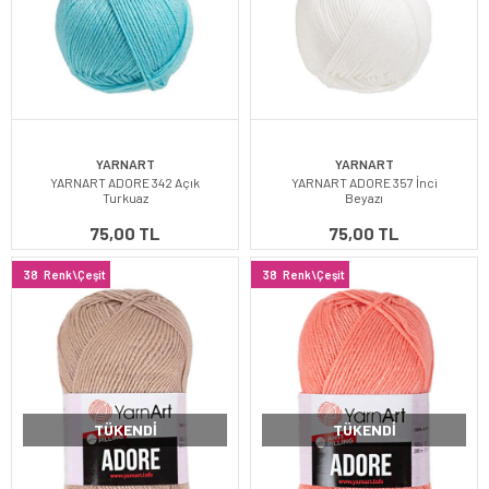
YARNART
YARNART
YARNART ADORE 342 Açık
YARNART ADORE 357 İnci
Turkuaz
Beyazı
75,00 TL
75,00 TL
38
Renk\Çeşit
38
Renk\Çeşit
TÜKENDI
TÜKENDI