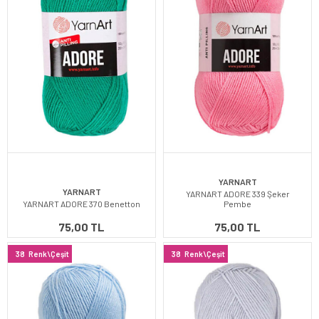
YARNART
YARNART
YARNART ADORE 339 Şeker
YARNART ADORE 370 Benetton
Pembe
75,00 TL
75,00 TL
38
Renk\Çeşit
38
Renk\Çeşit