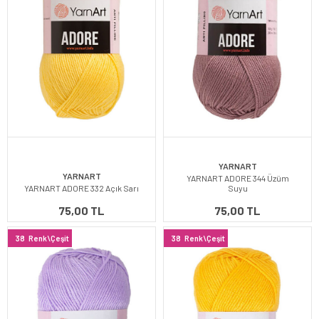
YARNART
YARNART
YARNART ADORE 344 Üzüm
YARNART ADORE 332 Açık Sarı
Suyu
75,00 TL
75,00 TL
38
Renk\Çeşit
38
Renk\Çeşit