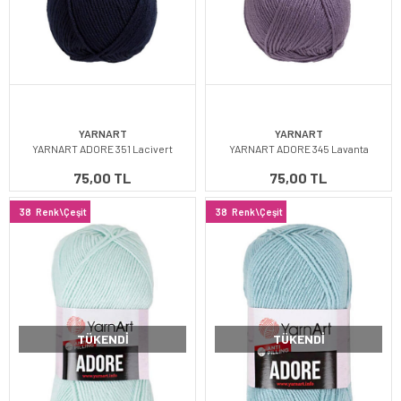
YARNART
YARNART
YARNART ADORE 351 Lacivert
YARNART ADORE 345 Lavanta
75,00 TL
75,00 TL
38
Renk\Çeşit
38
Renk\Çeşit
TÜKENDI
TÜKENDI