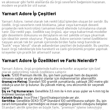
ve aksesuar gibi farklı alanlarda da örgü severlerin beğenisini kazanan,
modern ve pratik bir stil sunar.
Yarnart Adore İp Çeşitleri
Yarnart Adore, temel olarak tek renkli (düz) iplerden oluşan bir seridir. Bu
özellik, örgü severlerin renk bloklama, jakar veya karmaşık desenli
projelerde renk kontrolünü tamamen kendi ellerinde tutmalarına olanak
tanır. Düz renkli yapı, özellikle saç örgüsü, ajur veya kabartmalı modeller
gibi desenlerin dokusunu ve detaylarını en net şekilde ortaya çıkarmak
için ideal bir zemin oluşturur. Piyasada, Adore serisinin temel özelliklerini
taşıyan ancak tek bir yumak içerisinde birden fazla rengi barındıran
"batik" veya "ebruli" olarak adlandırılan çeşitleri de bulunabilir. Bu çeşitler,
basit örgü teknikleriyle bile hareketli ve canlı görünümlü projeler yapmak
isteyenler için pratik bir alternatif sunar.
Yarnart Adore İp Özellikleri ve Farkı Nelerdir?
Yarnart Adore, örgü projelerinde kalite ve konfor arayanlar için özel
olarak geliştirilmiş teknik özelliklere sahiptir.
İçerik:
%100 Premium Akrilik. Bu, ipin hem yumuşak hem de dayanıklı
olmasını sağlar ve yün alerjisi olanlar için mükemmel bir alternatiftir.
Gramaj ve Metraj:
Standart 100 gramlık yumaklarda, yaklaşık 280 metre gibi
oldukça uzun bir ip bulunur. Bu yüksek metraj, onu ekonomik bir seçenek
yapar.
Şiş ve Tığ Numaraları:
Genellikle 3,5 mm ile 4 mm arası şişler ve 4 mm tığ ile
örülmesi tavsiye edilir.
Kalınlık Grubu:
İnce (Fine / Sport) kategorisinde yer alır.
Sertifika:
Genellikle OEKO-TEX® Standard 100 sertifikasına sahiptir. Bu, ipin
zararlı kimyasallar içermediğini ve insan sağlığına güvenli olduğunu belgeler.
Standart akrilik iplerden en büyük farkı, "premium" işleme teknolojisi