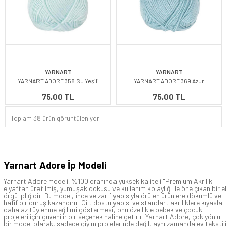
YARNART
YARNART
YARNART ADORE 358 Su Yeşili
YARNART ADORE 369 Azur
75,00 TL
75,00 TL
Toplam 38 ürün görüntüleniyor.
Yarnart Adore İp Modeli
Yarnart Adore modeli, %100 oranında yüksek kaliteli "Premium Akrilik"
elyaftan üretilmiş, yumuşak dokusu ve kullanım kolaylığı ile öne çıkan bir el
örgü ipliğidir. Bu model, ince ve zarif yapısıyla örülen ürünlere dökümlü ve
hafif bir duruş kazandırır. Cilt dostu yapısı ve standart akriliklere kıyasla
daha az tüylenme eğilimi göstermesi, onu özellikle bebek ve çocuk
projeleri için güvenilir bir seçenek haline getirir. Yarnart Adore, çok yönlü
bir model olarak, sadece giyim projelerinde değil, aynı zamanda ev tekstili