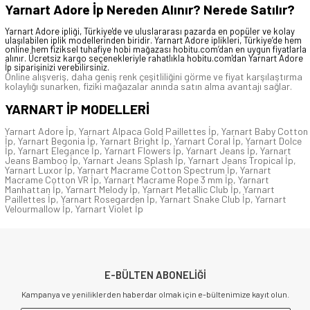
Yarnart Adore İp Nereden Alınır? Nerede Satılır?
Yarnart Adore ipliği, Türkiye'de ve uluslararası pazarda en popüler ve kolay
ulaşılabilen iplik modellerinden biridir. Yarnart Adore iplikleri, Türkiye’de hem
online hem fiziksel tuhafiye hobi mağazası hobitu.com’dan en uygun fiyatlarla
alınır. Ücretsiz kargo seçenekleriyle rahatlıkla
hobitu.com
'dan Yarnart Adore
İp siparişinizi verebilirsiniz.
Online alışveriş, daha geniş renk çeşitliliğini görme ve fiyat karşılaştırma
kolaylığı sunarken, fiziki mağazalar anında satın alma avantajı sağlar.
YARNART İP
MODELLERİ
Yarnart Adore İp
,
Yarnart Alpaca Gold Paillettes İp
,
Yarnart Baby Cotton
İp
,
Yarnart Begonia İp
,
Yarnart Bright İp
,
Yarnart Coral İp
,
Yarnart Dolce
İp
,
Yarnart Elegance İp
,
Yarnart Flowers İp
,
Yarnart Jeans İp
,
Yarnart
Jeans Bamboo İp
,
Yarnart Jeans Splash İp
,
Yarnart Jeans Tropical İp
,
Yarnart Luxor İp
,
Yarnart Macrame Cotton Spectrum İp
,
Yarnart
Macrame Cotton VR İp
,
Yarnart Macrame Rope 3 mm İp
,
Yarnart
Manhattan İp
,
Yarnart Melody İp
,
Yarnart Metallic Club İp
,
Yarnart
Paillettes İp
,
Yarnart Rosegarden İp
,
Yarnart Snake Club İp
,
Yarnart
Velourmallow İp
,
Yarnart Violet İp
E-BÜLTEN ABONELİĞİ
Kampanya ve yeniliklerden haberdar olmak için e-bültenimize kayıt olun.