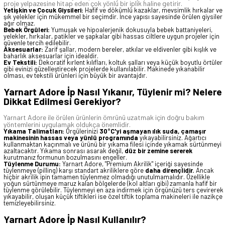
proje yelpazesine hitap eden çok yönlü bir iplik haline getirir.
Yetişkin ve Çocuk Giysileri:
Hafif ve dökümlü kazaklar, mevsimlik hırkalar ve
şık yelekler için mükemmel bir seçimdir. İnce yapısı sayesinde örülen giysiler
ağır olmaz.
Bebek Örgüleri:
Yumuşak ve hipoalerjenik dokusuyla bebek battaniyeleri,
yelekler, hırkalar, patikler ve şapkalar gibi hassas ciltlere uygun projeler için
güvenle tercih edilebilir.
Aksesuarlar:
Zarif şallar, modern bereler, atkılar ve eldivenler gibi kışlık ve
baharlık aksesuarlar için idealdir.
Ev Tekstili:
Dekoratif kırlent kılıfları, koltuk şalları veya küçük boyutlu örtüler
gibi evinizi güzelleştirecek projelerde kullanılabilir. Makinede yıkanabilir
olması, ev tekstili ürünleri için büyük bir avantajdır.
Yarnart Adore İp Nasıl Yıkanır, Tüylenir mi? Nelere
Dikkat Edilmesi Gerekiyor?
Yarnart Adore ile örülen ürünlerin ömrünü uzatmak için doğru bakım
yöntemlerini uygulamak oldukça önemlidir.
Yıkama Talimatları:
Örgülerinizi
30°C'yi aşmayan ılık suda, çamaşır
makinesinin hassas veya yünlü programında
yıkayabilirsiniz. Ağartıcı
kullanmaktan kaçınmalı ve ürünü bir yıkama filesi içinde yıkamak sürtünmeyi
azaltacaktır. Yıkama sonrası asarak değil,
düz bir zemine sererek
kurutmanız formunun bozulmasını engeller.
Tüylenme Durumu:
Yarnart Adore, "Premium Akrilik" içeriği sayesinde
tüylenmeye (pilling) karşı standart akriliklere göre
daha dirençlidir.
Ancak
hiçbir akrilik ipin tamamen tüylenmez olmadığı unutulmamalıdır. Özellikle
yoğun sürtünmeye maruz kalan bölgelerde (kol altları gibi) zamanla hafif bir
tüylenme görülebilir. Tüylenmeyi en aza indirmek için örgünüzü ters çevirerek
yıkayabilir, oluşan küçük tiftikleri ise özel tiftik toplama makineleri ile nazikçe
temizleyebilirsiniz.
Yarnart Adore İp Nasıl Kullanılır?