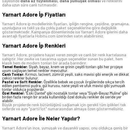
sayesinde
daha az tüylenmesi, daha yumuşak olması
ve renklerini
daha uzun süre canlı tutmasıdır.
Yarnart Adore İp Fiyatları
Yarnart Adore
ip modellerinin fiyatları, ipliğin rengine, çeşidine, gramajına,
uzunluğuna ve tekli ya da çoklu paket seçeneklerine göre değişiklik
göstermektedir. Kampanya dönemlerinde ise
Yarnart Adore
iplerini daha
avantajlı fiyatlarla Hobitu.com üzerinden satın alabilirsiniz.
Yarnart Adore İp Renkleri
Yarnart Adore, projelere hayat veren zengin ve canlı bir renk kartelasına
sahiptir. Her zevke ve tasarıma uygun seçenekler sunan bu palet, hem
klasik hem de modern tonları bir arada barındırır.
Temel Renkler:
Siyah, beyaz, krem ve grinin çeşitli tonları gibi her projeye
uyum sağlayan temel renkler mevcuttur.
Canlı Tonlar:
Kırmızı, lacivert, zümrüt yeşili, saks mavisi gibi enerjik ve dikkat
çekici renkler bulunur.
Pastel ve Soft Renkler:
Özellikle bebek ve çocuk örgülerinde sıkça tercih
edilen pembemsi pudra, gül kurusu, nane yeşili ve ufuk mavisi gibi yumuşak
tonlar oldukça popülerdir.
Özel Renkler:
"Eski Dantel" gibi nostaljik tonlar veya "Siyah-Beyaz Muline" gibi
birden fazla rengin bir arada kullanıldığı özel dokulu renkler de seride yer
alabilir.
Büyük projelerde renk bütünlüğünü sağlamak için gerekli tüm iplikleri tek
seferde ve aynı "parti/lot" numarasından almaya özen göstermelisiniz.
Yarnart Adore İle Neler Yapılır?
Yarnart Adore'un ince, yumuşak ve dayanıklı yapısı, onu oldukça geniş bir