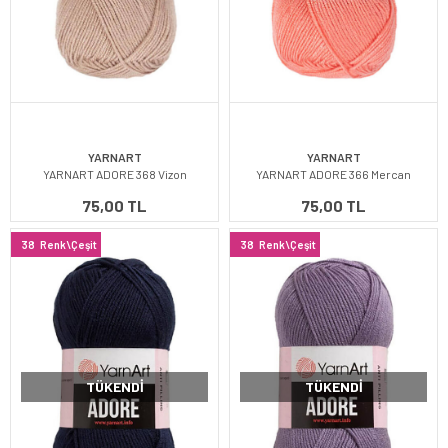
YARNART
YARNART
YARNART ADORE 368 Vizon
YARNART ADORE 366 Mercan
75,00 TL
75,00 TL
38
Renk\Çeşit
38
Renk\Çeşit
TÜKENDI
TÜKENDI