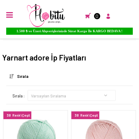
0
1.500 ₺ ve Üzeri Alışverişlerinizde Sürat Kargo İle KARGO BEDAVA !
Anasayfa
EL ÖRGÜ İPLİKLERİ
Yarnart El Örgü İpleri
Adore
Yarnart adore İp Fiyatları
Sırala
Sırala :
38
Renk\Çeşit
38
Renk\Çeşit