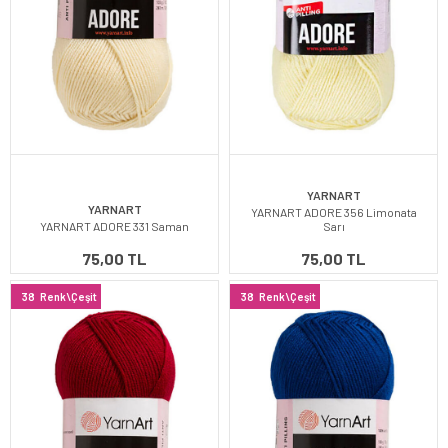
YARNART
YARNART
YARNART ADORE 356 Limonata
YARNART ADORE 331 Saman
Sarı
75,00 TL
75,00 TL
38
Renk\Çeşit
38
Renk\Çeşit