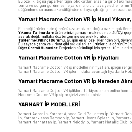
Bu özellik, tığ işi yaparken tığın iplik katları arasına girip takı
temiz ve dolgun görünmesine yardımcı olur. Tavsiye edilen 5 mm'lik
düğümleme sırasında kendiliğinden ortaya çıktığı için, en basit des
Yarnart Macrame Cotton VR İp Nasıl Yıkanır,
El emeği ürünlerinizin ömrünü uzatmak için doğru bakım çok önem
Yıkama Talimatları:
Ürünlerinizi çamaşır makinesinde, 30°C'yi geç
asarak değil, mutlaka düz bir zemine sererek kurutun.
Tüylenme (Pilling) Durumu:
Bu ipin en iyi özelliklerinden biri, tüy
Bu sayede çanta ve kırlent gibi sık kullanılan ürünler bile görünümü
Diğer Önemli Hususlar:
Projenizin bütünlüğü için gerekli tüm ipleri t
Yarnart Macrame Cotton VR İp Fiyatları
Yarnart Macrame Cotton VR ip modellerinin fiyatları, ipliğin ren
Yarnart Macrame Cotton VR iplerini daha avantajlı fiyatlarla Hobi
Yarnart Macrame Cotton VR İp Nereden Alını
Yarnart Macrame Cotton VR iplikleri, Türkiye’de hem online hem fi
Macrame Cotton VR İp siparişinizi verebilirsiniz.
YARNART İP
MODELLERİ
Yarnart Adore İp
,
Yarnart Alpaca Gold Paillettes İp
,
Yarnart Bab
İp
,
Yarnart Jeans Bamboo İp
,
Yarnart Jeans Splash İp
,
Yarnart 
Yarnart Manhattan İp
,
Yarnart Melody İp
,
Yarnart Metallic Club İp