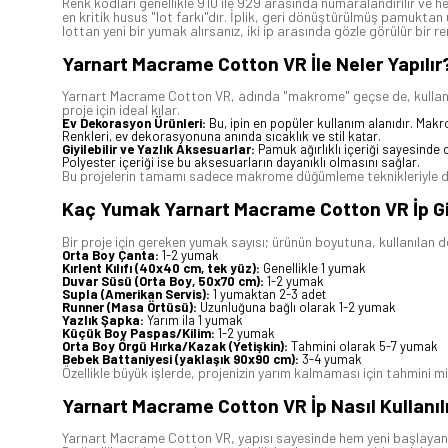
Renk kodları genellikle 910 ile 929 arasında numaralandırılır ve h
en kritik husus "lot farkı"dır. İplik, geri dönüştürülmüş pamuktan üre
lottan yeni bir yumak alırsanız, iki ip arasında gözle görülür bir r
Yarnart Macrame Cotton VR İle Neler Yapılır
Yarnart Macrame Cotton VR, adında "makrome" geçse de, kullanım ala
proje için ideal kılar.
Ev Dekorasyon Ürünleri:
Bu, ipin en popüler kullanım alanıdır. Makro
Renkleri, ev dekorasyonuna anında sıcaklık ve stil katar.
Giyilebilir ve Yazlık Aksesuarlar:
Pamuk ağırlıklı içeriği sayesinde cil
Polyester içeriği ise bu aksesuarların dayanıklı olmasını sağlar.
Bu projelerin tamamı sadece makrome düğümleme teknikleriyle değil
Kaç Yumak Yarnart Macrame Cotton VR İp G
Bir proje için gereken yumak sayısı; ürünün boyutuna, kullanılan de
Orta Boy Çanta:
1-2 yumak
Kırlent Kılıfı (40x40 cm, tek yüz):
Genellikle 1 yumak
Duvar Süsü (Orta Boy, 50x70 cm):
1-2 yumak
Supla (Amerikan Servis):
1 yumaktan 2-3 adet
Runner (Masa Örtüsü):
Uzunluğuna bağlı olarak 1-2 yumak
Yazlık Şapka:
Yarım ila 1 yumak
Küçük Boy Paspas/Kilim:
1-2 yumak
Orta Boy Örgü Hırka/Kazak (Yetişkin):
Tahmini olarak 5-7 yumak
Bebek Battaniyesi (yaklaşık 90x90 cm):
3-4 yumak
Özellikle büyük işlerde, projenizin yarım kalmaması için tahmini 
Yarnart Macrame Cotton VR İp Nasıl Kullanıl
Yarnart Macrame Cotton VR, yapısı sayesinde hem yeni başlayanlar 