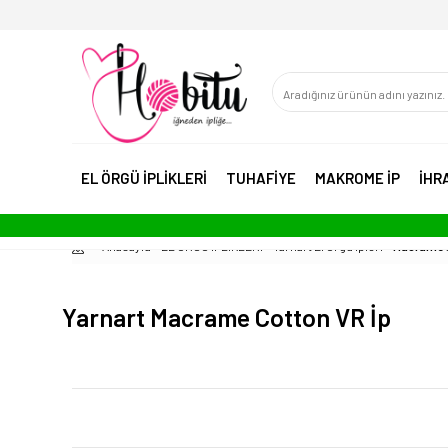
EL ÖRGÜ İPLİKLERİ
TUHAFİYE
MAKROME İP
İHR
Anasayfa
EL ÖRGÜ İPLİKLERİ
Yarnart El Örgü İpleri
Macrame 
Yarnart Macrame Cotton VR İp