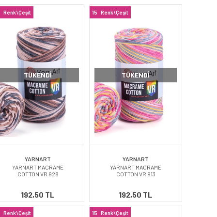
Renk\Çeşit
15
Renk\Çeşit
TÜKENDI
TÜKENDI
YARNART
YARNART
YARNART MACRAME
YARNART MACRAME
COTTON VR 928
COTTON VR 913
192,50 TL
192,50 TL
Renk\Çeşit
15
Renk\Çeşit