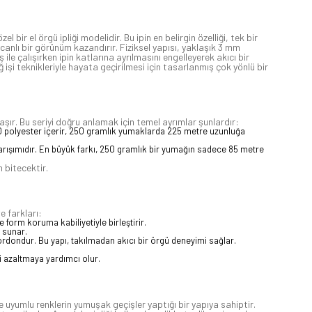
bir el örgü ipliği modelidir. Bu ipin en belirgin özelliği, tek bir
canlı bir görünüm kazandırır. Fiziksel yapısı, yaklaşık 3 mm
e çalışırken ipin katlarına ayrılmasını engelleyerek akıcı bir
şi teknikleriyle hayata geçirilmesi için tasarlanmış çok yönlü bir
taşır. Bu seriyi doğru anlamak için temel ayrımlar şunlardır:
20 polyester içerir, 250 gramlık yumaklarda 225 metre uzunluğa
arışımıdır. En büyük farkı, 250 gramlık bir yumağın sadece 85 metre
 bitecektir.
e farkları:
form koruma kabiliyetiyle birleştirir.
 sunar.
kordondur. Bu yapı, takılmadan akıcı bir örgü deneyimi sağlar.
ni azaltmaya yardımcı olur.
le uyumlu renklerin yumuşak geçişler yaptığı bir yapıya sahiptir.