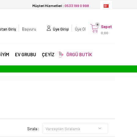
Müşteri Hizmetleri :
0533 199 0 998
0
Sepet
tan Giriş
Başvuru
Üye Girişi
Üye Ol
0,00
İYİM
EV GRUBU
ÇEYİZ
ÖRGÜ BUTİK
Sırala :