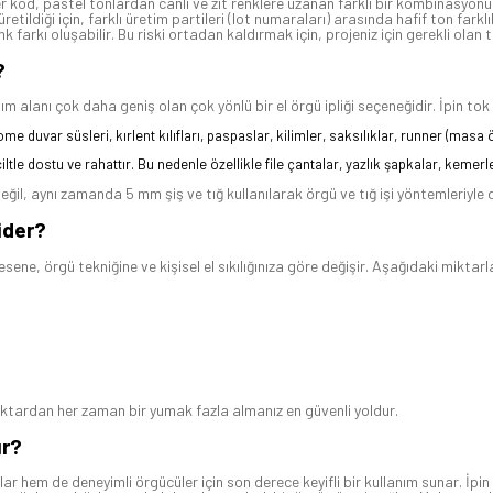
er kod, pastel tonlardan canlı ve zıt renklere uzanan farklı bir kombinasyonu
tildiği için, farklı üretim partileri (lot numaraları) arasında hafif ton farklılı
enk farkı oluşabilir. Bu riski ortadan kaldırmak için, projeniz için gerekli ola
?
nı çok daha geniş olan çok yönlü bir el örgü ipliği seçeneğidir. İpin tok yapı
me duvar süsleri, kırlent kılıfları, paspaslar, kilimler, saksılıklar, runner (mas
tle dostu ve rahattır. Bu nedenle özellikle file çantalar, yazlık şapkalar, kemerler, b
, aynı zamanda 5 mm şiş ve tığ kullanılarak örgü ve tığ işi yöntemleriyle de
ider?
sene, örgü tekniğine ve kişisel el sıkılığınıza göre değişir. Aşağıdaki miktar
miktardan her zaman bir yumak fazla almanız en güvenli yoldur.
ır?
hem de deneyimli örgücüler için son derece keyifli bir kullanım sunar. İpin e