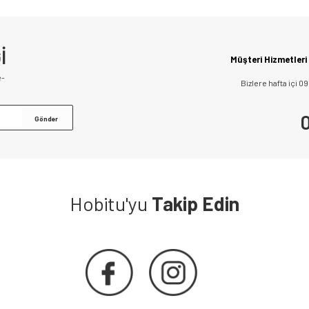
İ
Müşteri Hizmetleri
e-
Bizlere hafta içi 0
0
Hobitu'yu
Takip Edin