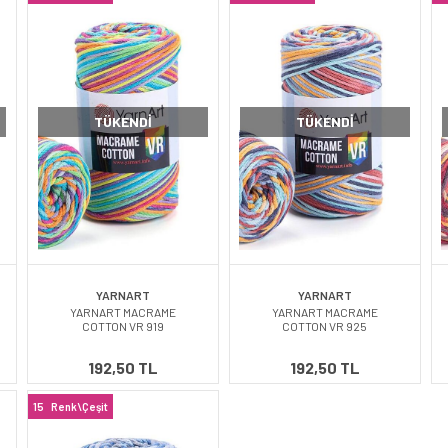
TÜKENDI
TÜKENDI
YARNART
YARNART
YARNART MACRAME
YARNART MACRAME
COTTON VR 919
COTTON VR 925
192,50 TL
192,50 TL
15
Renk\Çeşit