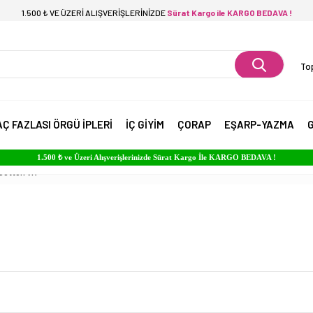
1.500 ₺ VE ÜZERİ ALIŞVERİŞLERİNİZDE
Sürat Kargo ile KARGO BEDAVA !
Top
AÇ FAZLASI ÖRGÜ İPLERİ
İÇ GİYİM
ÇORAP
EŞARP-YAZMA
G
1.500 ₺ ve Üzeri Alışverişlerinizde Sürat Kargo İle KARGO BEDAVA !
Cotton VR