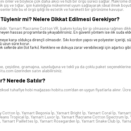
lmasını önler ve böylece çok daha akıcı ve hızlı bir örgü süreci sağlar. Makrom
 şiş ve tığlar, ipin kalınlığıyla mükemmel uyum sağlayarak ideal ilmek boyutl
enler bile bu el örgü ipliği ile estetik ve hareketli bir görünüme kavuşur.
 Tüylenir mi? Nelere Dikkat Edilmesi Gerekiyor?
lidir. Yarnart Macrame Cotton VR, bakımı kolay bir ip olmasına rağmen dikk
meyen hassas programlarda yıkayabilirsiniz. En güvenli yöntem ise ılık suda e
lenmeye karşı oldukça dirençli olmasıdır. Sıkı kordon yapısı ve polyester içeriği,
nü uzun süre korur.
ek seferde alın (lot farkı). Renklere ve dokuya zarar verebileceği için ağartıcı gi
gine, çeşidine, gramajına, uzunluğuna ve tekli ya da çoklu paket seçenekler
tu.com üzerinden satın alabilirsiniz.
r? Nerede Satılır?
ziksel tuhafiye hobi mağazası hobitu.com’dan en uygun fiyatlarla alınır. Ücr
y Cotton İp
,
Yarnart Begonia İp
,
Yarnart Bright İp
,
Yarnart Coral İp
,
Yarnart
Jeans Tropical İp
,
Yarnart Luxor İp
,
Yarnart Macrame Cotton Spectrum İp
,
,
Yarnart Paillettes İp
,
Yarnart Rosegarden İp
,
Yarnart Snake Club İp
,
Yarn