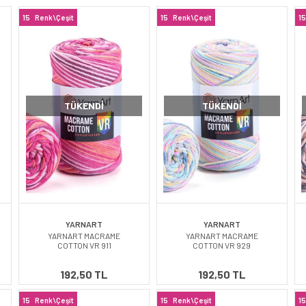
15
Renk\Çeşit
15
Renk\Çeşit
15
TÜKENDI
TÜKENDI
YARNART
YARNART
YARNART MACRAME
YARNART MACRAME
COTTON VR 911
COTTON VR 929
192,50 TL
192,50 TL
15
Renk\Çeşit
15
Renk\Çeşit
15