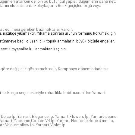
e düğümleri atarken de ipin bu bütüncül yapısı, düğümlerin daha net,
arını elde etmenizi kolaylaştırır. Renk geçişleri örgü veya
at edilmesi gereken bazı noktalar vardır.
lde, nazikçe yıkamaktır. Yıkama sonrası ürünün formunu korumak için
 sürtünmeye bağlı oluşan iplik topaklanmalarını büyük ölçüde engeller.
bi sert kimyasallar kullanmaktan kaçının.
ine göre değişiklik göstermektedir. Kampanya dönemlerinde ise
etsiz kargo seçenekleriyle rahatlıkla hobitu.com'dan Yarnart
 Dolce İp
,
Yarnart Elegance İp
,
Yarnart Flowers İp
,
Yarnart Jeans
Yarnart Macrame Cotton VR İp
,
Yarnart Macrame Rope 3 mm İp
,
art Velourmallow İp
,
Yarnart Violet İp