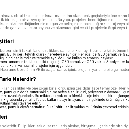
calı, ebruli) kelimesinin kısaltmasından alan, renk geçişleriyle öne çıkan özel 
 bir akışla bir araya gelmesidir. Bu yapı, projelere kendiliğinden desenli ve 
, makrome düğümlerinin dolgun ve belirgin olmasını sağlarken, tığ veya şiş il
da çanta, ev dekorasyonu ve aksesuar gibi çeşitli projelerin örgü veya tığ i
itleri
nzer isimli fakat farklı özelliklere sahip iplikleri ayırt etmeniz kritik önem 
rum:
Bu iki seri, teknik olarak neredeyse aynıdır. Her ikisi de %80 pamuk ve %
dığı bir diğer isimdir ve temelde aynı doku ve kullanım amacını paylaşır.
men tamamen farklı bir ipliktir. İçeriği %60 pamuk ve %40 viskoz & polyester k
 daha kalın ve hacimli projeler için uygundur.
a Macrame Cord 3mm VR ile başlarsanız, ipiniz projenin yarısına bile gelmeden
Farkı Nelerdir?
özellikleriyle öne çıkan bir el örgü ipliği çeşididir. İşte temel özellikleri v
amuğun doğal yumuşaklığını ve nefes alabilirliğini, polyesterin dayanıklılığı ve 
re uzunluğundadır. Bu miktar, birçok orta ölçekli proje için ideal bir başlangıç
nlık grubunda yer alır. Yapısı, katlarına ayrılmayan, zincir şeklinde örülmüş bir 
llanılması tavsiye edilir.
nere) pamuk elyafı barındırır. Bu sürdürülebilir yaklaşım, ürünün çevresel etkisi
eri
aletidir. Bu iplikler, tek düze renklerin aksine, bir yumak içerisinde birbiriy