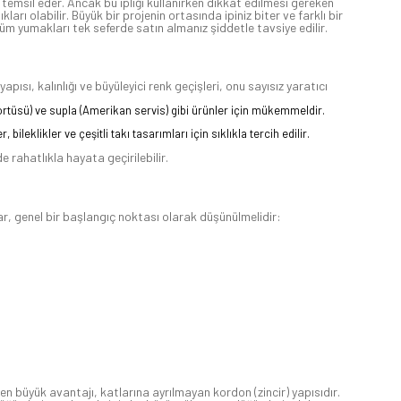
 temsil eder. Ancak bu ipliği kullanırken dikkat edilmesi gereken
kları olabilir. Büyük bir projenin ortasında ipiniz biter ve farklı bir
n tüm yumakları tek seferde satın almanız şiddetle tavsiye edilir.
sı, kalınlığı ve büyüleyici renk geçişleri, onu sayısız yaratıcı
a örtüsü) ve supla (Amerikan servis) gibi ürünler için mükemmeldir.
ileklikler ve çeşitli takı tasarımları için sıklıkla tercih edilir.
 rahatlıkla hayata geçirilebilir.
lar, genel bir başlangıç noktası olarak düşünülmelidir:
n büyük avantajı, katlarına ayrılmayan kordon (zincir) yapısıdır.