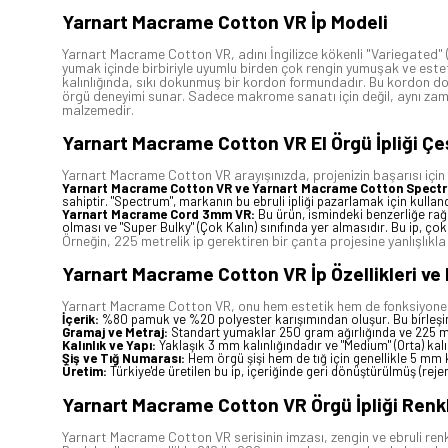
Yarnart Macrame Cotton VR İp Modeli
Yarnart Macrame Cotton VR, adını İngilizce kökenli "Variegated" (ala
yumak içinde birbiriyle uyumlu birden çok rengin yumuşak ve estetik
kalınlığında, sıkı dokunmuş bir kordon formundadır. Bu kordon doku
örgü deneyimi sunar. Sadece makrome sanatı için değil, aynı zaman
malzemedir.
Yarnart Macrame Cotton VR El Örgü İpliği Çeş
Yarnart Macrame Cotton VR arayışınızda, projenizin başarısı için be
Yarnart Macrame Cotton VR ve Yarnart Macrame Cotton Spect
sahiptir. "Spectrum", markanın bu ebruli ipliği pazarlamak için kullan
Yarnart Macrame Cord 3mm VR:
Bu ürün, ismindeki benzerliğe rağ
olması ve "Super Bulky" (Çok Kalın) sınıfında yer almasıdır. Bu ip, çok
Örneğin, 225 metrelik ip gerektiren bir çanta projesine yanlışlıkl
Yarnart Macrame Cotton VR İp Özellikleri ve 
Yarnart Macrame Cotton VR, onu hem estetik hem de fonksiyonel kılan 
İçerik:
%80 pamuk ve %20 polyester karışımından oluşur. Bu birleşim, p
Gramaj ve Metraj:
Standart yumaklar 250 gram ağırlığında ve 225 met
Kalınlık ve Yapı:
Yaklaşık 3 mm kalınlığındadır ve "Medium" (Orta) kalı
Şiş ve Tığ Numarası:
Hem örgü şişi hem de tığ için genellikle 5 mm ku
Üretim:
Türkiye'de üretilen bu ip, içeriğinde geri dönüştürülmüş (reje
Yarnart Macrame Cotton VR Örgü İpliği Renkl
Yarnart Macrame Cotton VR serisinin imzası, zengin ve ebruli renk p