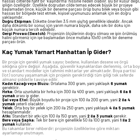
hassas ciltlerde hafif bir "kaşındırma" hissine neden olabilir. Bu bir kusur değil,
ipliğin özelliğidir. Özellikle doğrudan cilde temas edecek büyük bir projeye
başlamadan önce, küçük bir deneme parçası örüp bunu bilek veya boyun gibi
hassas bir bölgede test etmek, kişisel uyumunuzu anlamak için en doğru
yaklaşımdır.
Doğru Ekipman:
Etikette önerilen 3.5 mm şiş/tığ genellikle idealdir. Ancak
daha dökümlü bir sonuç için yarım numara büyük, daha sıkı bir doku için
küçük numara tercih edilebilir.
Gergi Provası (Swatch):
Projenizin ölçülerinin doğru olması ve ipin örülmüş
halini görmeniz için işe başlamadan önce mutlaka 10x10 cm'lik bir deneme
parçası örün.
Kaç Yumak Yarnart Manhattan İp Gider?
Bir proje için gerekli yumak sayısı; bedene, kullanılan desene ve örgü
sıklığına göre değişir. Aşağıda, güvenilir kaynaklardan derlenmiş, orta boy
ve standart modeller için tahmini miktarlar yer almaktadır. Boya partisi
(lot) sorunu yaşamamak için projenin gerektirdiği tüm ipliği tek seferde
almanız şiddetle tavsiye edilir.
Kadın Kazağı veya Bluzu:
Ortalama 300 gram, yani yaklaşık
6 yumak
gerektirir.
Hırka:
Orta uzunlukta bir hırka için 300 ila 400 gram, yani yaklaşık
6 ila 8
yumak
arası ip gider.
Şal veya Etol:
Büyük boyutlu bir proje için 100 ila 200 gram, yani
2 ila 4
yumak
yeterli olacaktır.
Yelek:
Orta boy bir yelek için 200 ila 250 gram, yani yaklaşık
4 ila 5 yumak
hesaplanmalıdır.
Atkı:
Standart bir atkı için 100 ila 150 gram, yani
2 ila 3 yumak
gerekir.
Bere veya Şapka:
Tek bir bere için genellikle 50 ila 100 gram, yani
1 ila 2
yumak
kullanılır.
Bu rakamlar birer rehberdir; projenizin özelliklerine göre miktarı
ayarlamayı unutmayın.