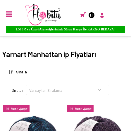
0
1.500 ₺ ve Üzeri Alışverişlerinizde Sürat Kargo İle KARGO BEDAVA !
Anasayfa
EL ÖRGÜ İPLİKLERİ
Yarnart El Örgü İpleri
Manhattan
Yarnart Manhattan ip Fiyatları
Sırala
Sırala :
16
Renk\Çeşit
16
Renk\Çeşit