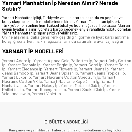
Yarnart Manhattan İp Nereden Alınır? Nerede
Satılır?
Yarnart Manhattan ipliği, Türkiye'de ve uluslararası pazarda en popüler ve
kolay ulaşılabilen iplik modellerinden biridir. Yarnart Manhattan iplikleri,
Türkiye’de hem online hem fiziksel tuhafiye hobi mağazası hobitu.com’dan en
uygun fiyatlarla alınır. Ücretsiz kargo seçenekleriyle rahatlıkla
hobitu.com
'dan
Yarnart Manhattan İp siparişinizi verebilirsiniz.
Online alışveriş, daha geniş renk çeşitliliğini görme ve fiyat karşılaştırma
kolaylığı sunarken, fiziki mağazalar anında satın alma avantajı sağlar.
YARNART İP
MODELLERİ
Yarnart Adore İp
,
Yarnart Alpaca Gold Paillettes İp
,
Yarnart Baby Cotton
İp
,
Yarnart Begonia İp
,
Yarnart Bright İp
,
Yarnart Coral İp
,
Yarnart Dolce
İp
,
Yarnart Elegance İp
,
Yarnart Flowers İp
,
Yarnart Jeans İp
,
Yarnart
Jeans Bamboo İp
,
Yarnart Jeans Splash İp
,
Yarnart Jeans Tropical İp
,
Yarnart Luxor İp
,
Yarnart Macrame Cotton Spectrum İp
,
Yarnart
Macrame Cotton VR İp
,
Yarnart Macrame Rope 3 mm İp
,
Yarnart
Manhattan İp
,
Yarnart Melody İp
,
Yarnart Metallic Club İp
,
Yarnart
Paillettes İp
,
Yarnart Rosegarden İp
,
Yarnart Snake Club İp
,
Yarnart
Velourmallow İp
,
Yarnart Violet İp
E-BÜLTEN ABONELİĞİ
Kampanya ve yeniliklerden haberdar olmak için e-bültenimize kayıt olun.