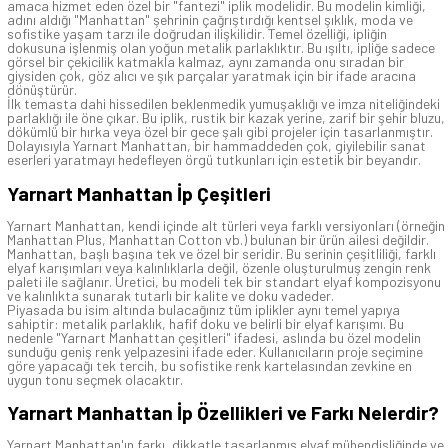
amaca hizmet eden özel bir "fantezi" iplik modelidir. Bu modelin kimliği,
adını aldığı "Manhattan" şehrinin çağrıştırdığı kentsel şıklık, moda ve
sofistike yaşam tarzı ile doğrudan ilişkilidir. Temel özelliği, ipliğin
dokusuna işlenmiş olan yoğun metalik parlaklıktır. Bu ışıltı, ipliğe sadece
görsel bir çekicilik katmakla kalmaz, aynı zamanda onu sıradan bir
giysiden çok, göz alıcı ve şık parçalar yaratmak için bir ifade aracına
dönüştürür.
İlk temasta dahi hissedilen beklenmedik yumuşaklığı ve imza niteliğindeki
parlaklığı ile öne çıkar. Bu iplik, rustik bir kazak yerine, zarif bir şehir bluzu,
dökümlü bir hırka veya özel bir gece şalı gibi projeler için tasarlanmıştır.
Dolayısıyla Yarnart Manhattan, bir hammaddeden çok, giyilebilir sanat
eserleri yaratmayı hedefleyen örgü tutkunları için estetik bir beyandır.
Yarnart Manhattan İp Çeşitleri
Yarnart Manhattan, kendi içinde alt türleri veya farklı versiyonları (örneğin
Manhattan Plus, Manhattan Cotton vb.) bulunan bir ürün ailesi değildir.
Manhattan, başlı başına tek ve özel bir seridir. Bu serinin çeşitliliği, farklı
elyaf karışımları veya kalınlıklarla değil, özenle oluşturulmuş zengin renk
paleti ile sağlanır. Üretici, bu modeli tek bir standart elyaf kompozisyonu
ve kalınlıkta sunarak tutarlı bir kalite ve doku vadeder.
Piyasada bu isim altında bulacağınız tüm iplikler aynı temel yapıya
sahiptir: metalik parlaklık, hafif doku ve belirli bir elyaf karışımı. Bu
nedenle "Yarnart Manhattan çeşitleri" ifadesi, aslında bu özel modelin
sunduğu geniş renk yelpazesini ifade eder. Kullanıcıların proje seçimine
göre yapacağı tek tercih, bu sofistike renk kartelasından zevkine en
uygun tonu seçmek olacaktır.
Yarnart Manhattan İp Özellikleri ve Farkı Nelerdir?
Yarnart Manhattan'ın farkı, dikkatle tasarlanmış elyaf mühendisliğinde ve