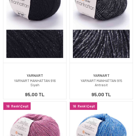
YARNART
YARNART
YARNART MANHATTAN 916
YARNART MANHATTAN 915
Siyah
Antrasit
95,00 TL
95,00 TL
16
Renk\Çeşit
16
Renk\Çeşit