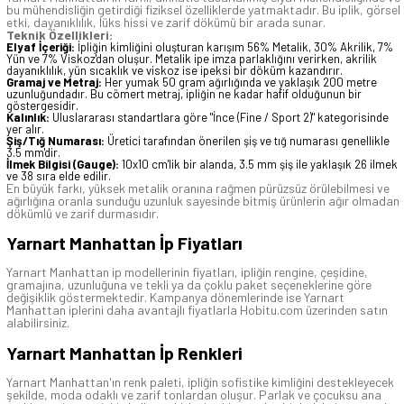
bu mühendisliğin getirdiği fiziksel özelliklerde yatmaktadır. Bu iplik, görsel
etki, dayanıklılık, lüks hissi ve zarif dökümü bir arada sunar.
Teknik Özellikleri:
Elyaf İçeriği:
İpliğin kimliğini oluşturan karışım 56% Metalik, 30% Akrilik, 7%
Yün ve 7% Viskoz'dan oluşur. Metalik ipe imza parlaklığını verirken, akrilik
dayanıklılık, yün sıcaklık ve viskoz ise ipeksi bir döküm kazandırır.
Gramaj ve Metraj:
Her yumak 50 gram ağırlığında ve yaklaşık 200 metre
uzunluğundadır. Bu cömert metraj, ipliğin ne kadar hafif olduğunun bir
göstergesidir.
Kalınlık:
Uluslararası standartlara göre "İnce (Fine / Sport 2)" kategorisinde
yer alır.
Şiş/Tığ Numarası:
Üretici tarafından önerilen şiş ve tığ numarası genellikle
3.5 mm'dir.
İlmek Bilgisi (Gauge):
10x10 cm'lik bir alanda, 3.5 mm şiş ile yaklaşık 26 ilmek
ve 38 sıra elde edilir.
En büyük farkı, yüksek metalik oranına rağmen pürüzsüz örülebilmesi ve
ağırlığına oranla sunduğu uzunluk sayesinde bitmiş ürünlerin ağır olmadan
dökümlü ve zarif durmasıdır.
Yarnart Manhattan İp Fiyatları
Yarnart Manhattan
ip modellerinin fiyatları, ipliğin rengine, çeşidine,
gramajına, uzunluğuna ve tekli ya da çoklu paket seçeneklerine göre
değişiklik göstermektedir. Kampanya dönemlerinde ise
Yarnart
Manhattan
iplerini daha avantajlı fiyatlarla Hobitu.com üzerinden satın
alabilirsiniz.
Yarnart Manhattan İp Renkleri
Yarnart Manhattan'ın renk paleti, ipliğin sofistike kimliğini destekleyecek
şekilde, moda odaklı ve zarif tonlardan oluşur. Parlak ve çocuksu ana