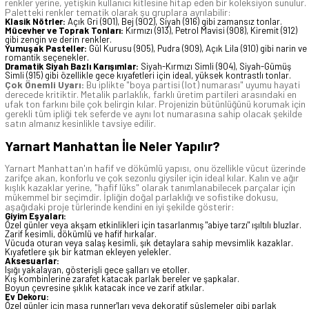
renkler yerine, yetişkin kullanıcı kitlesine hitap eden bir koleksiyon sunulur.
Paletteki renkler tematik olarak şu gruplara ayrılabilir:
Klasik Nötrler:
Açık Gri (901), Bej (902), Siyah (916) gibi zamansız tonlar.
Mücevher ve Toprak Tonları:
Kırmızı (913), Petrol Mavisi (908), Kiremit (912)
gibi zengin ve derin renkler.
Yumuşak Pasteller:
Gül Kurusu (905), Pudra (909), Açık Lila (910) gibi narin ve
romantik seçenekler.
Dramatik Siyah Bazlı Karışımlar:
Siyah-Kırmızı Simli (904), Siyah-Gümüş
Simli (915) gibi özellikle gece kıyafetleri için ideal, yüksek kontrastlı tonlar.
Çok Önemli Uyarı:
Bu iplikte "boya partisi (lot) numarası" uyumu hayati
derecede kritiktir. Metalik parlaklık, farklı üretim partileri arasındaki en
ufak ton farkını bile çok belirgin kılar. Projenizin bütünlüğünü korumak için
gerekli tüm ipliği tek seferde ve aynı lot numarasına sahip olacak şekilde
satın almanız kesinlikle tavsiye edilir.
Yarnart Manhattan İle Neler Yapılır?
Yarnart Manhattan'ın hafif ve dökümlü yapısı, onu özellikle vücut üzerinde
zarifçe akan, konforlu ve çok sezonlu giysiler için ideal kılar. Kalın ve ağır
kışlık kazaklar yerine, "hafif lüks" olarak tanımlanabilecek parçalar için
mükemmel bir seçimdir. İpliğin doğal parlaklığı ve sofistike dokusu,
aşağıdaki proje türlerinde kendini en iyi şekilde gösterir:
Giyim Eşyaları:
Özel günler veya akşam etkinlikleri için tasarlanmış "abiye tarzı" ışıltılı bluzlar.
Zarif kesimli, dökümlü ve hafif hırkalar.
Vücuda oturan veya salaş kesimli, şık detaylara sahip mevsimlik kazaklar.
Kıyafetlere şık bir katman ekleyen yelekler.
Aksesuarlar:
Işığı yakalayan, gösterişli gece şalları ve etoller.
Kış kombinlerine zarafet katacak parlak bereler ve şapkalar.
Boyun çevresine şıklık katacak ince ve zarif atkılar.
Ev Dekoru:
Özel günler için masa runner'ları veya dekoratif süslemeler gibi parlak