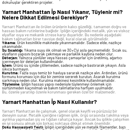
dokunuşlar gerektiren projeler.
Yarnart Manhattan İp Nasıl Yıkanır, Tüylenir mi?
Nelere Dikkat Edilmesi Gerekiyor?
Yarnart Manhattan ile örülen ürünlerin kalıcı güzelliği, tamamen doğru ve
hassas bakım rutinlerine bağlıdır. İpliğin içeriğindeki metalik, yün ve viskoz
elyaflar ısıya ve mekanik strese karşı duyarlıdır. Bu nedenle aşağıdaki
bakım talimatları birer tavsiye değil, kural olarak görülmelidir.
Yıkama:
Ürün kesinlikle makinede yıkanmamalıdır. Sadece elde, nazikçe
yıkanmalıdır.
Su Sıcaklığı:
Yıkama suyu ılık olmalı ve 30∘C'yi asla geçmemelidir. Sıcak su,
elyafların yapısını bozarak çekmeye ve parlaklık kaybına neden olur.
Deterjan:
Yalnızca yünlüler veya hassas çamaşırlar için üretilmiş, ağartıcı
içermeyen bir deterjan kullanılmalıdır.
İşlem:
Ürünü su içinde çitilemeden, sadece nazikçe bastırarak yıkayın. Asla
sıkıca burmayın.
Kurutma:
Fazla suyu temiz bir havluya sararak nazikçe alın. Ardından, ürünü
formunu koruması için düz bir zemine sererek kurutun. Asarak kurutma
sarkmaya neden olur. Kurutma makinesi kesinlikle kullanılmamalıdır.
Tüylenme:
İpliğin hassas yapısı nedeniyle tüylenmeyi önlemek için
sürtünmeden kaçınılmalı ve bakım talimatlarına harfiyen uyulmalıdır.
Bu, özenle yaratılıp özenle korunması gereken özel bir malzemedir.
Yarnart Manhattan İp Nasıl Kullanılır?
Yarnart Manhattan ile çalışmak, genel olarak keyifli ve pürüzsüz bir
deneyim sunar. Metalik içeriğine rağmen iplik, örgü sırasında takılma veya
ayrılma yapmadan şiş ve tığdan rahatça kayar. Ancak bu iplikle çalışırken
en iyi sonucu almak için birkaç noktaya dikkat etmek önemlidir.
Doku Hassasiyeti Testi:
İpliğin içeriğindeki yün ve metalik filamentler, bazı