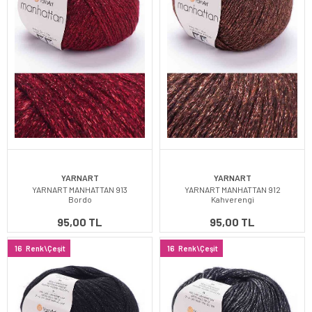
YARNART
YARNART
YARNART MANHATTAN 913
YARNART MANHATTAN 912
Bordo
Kahverengi
95,00 TL
95,00 TL
16
Renk\Çeşit
16
Renk\Çeşit