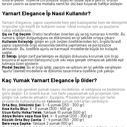
ısıda eriyebilir. Ütüleme zorunluysa, ütüyü en düşük ayara getirin, ürünün
tersini çevirin ve üzerine mutlaka nemli bir ütü bezi koyarak hafifçe ütüleyin.
Yarnart Elegance İp Nasıl Kullanılır?
Yarnart Elegance, yapısı sayesinde hem yeni başlayanlar hem de deneyimli
örgücüler için keyifli bir kullanım sunar. İdeal sonuçlar için şu ipuçlarını
takip edebilirsiniz:
Şiş ve Tığ Seçimi:
Üretici tarafından önerilen şiş ve tığ numarası 4 mm'dir. Bu
numara, ipliğin dolgunluğunu ve dökümünü en iyi şekilde ortaya çıkarır.
Kullanım Kolaylığı:
İpliğin en çok övülen özelliklerinden biri, örgülü (braid)
yapısı sayesinde örgü esnasında takılma yapmaması ve pürüzsüzce
akmasıdır. Bu, özellikle ajurlu ve karmaşık modellerde büyük bir kolaylık
sağlar.
El Sıklığı:
İpliğin zarif parlaklığını ve düzgün dokusunu korumak için örgü
boyunca el ayarınızı (tansiyonu) çok sıkı veya gevşek olmayacak şekilde eşit
tutmaya özen gösterin.
Model Seçimi:
Bu el örgü ipliği, yapısını ve ışıltısını en iyi şekilde sergileyen
"ajurlu" (dantel) modellere ve dökümlü tasarımlara özellikle çok yakışır.
Kaç Yumak Yarnart Elegance İp Gider?
Bir proje için gereken yumak sayısı; modelinize, el sıklığınıza ve bedeninize
göre değişir. En önemli kural, ton farkı yaşamamak için projenizin tüm
ipliğini tek seferde almaktır. Aşağıda, M beden bir yetişkin için farklı
projelerde kullanılabilecek
tahmini
yumak miktarları verilmiştir:
Orta Boy, Dökümlü Şal:
5 - 6 yumak (250 - 300 gr)
Kısa Kollu Bluz:
6 - 8 yumak (300 - 400 gr)
Uzun Kollu Hırka/Yelek:
Yaklaşık 10 yumak (500 gr)
Abiye Bolero veya Kısa Üst:
4 - 6 yumak (200 - 300 gr)
Küçük-Orta Boy Çanta:
3 - 4 yumak (150 - 200 gr)
Bere veya Şapka:
Yaklaşık 2 yumak (100 gr)