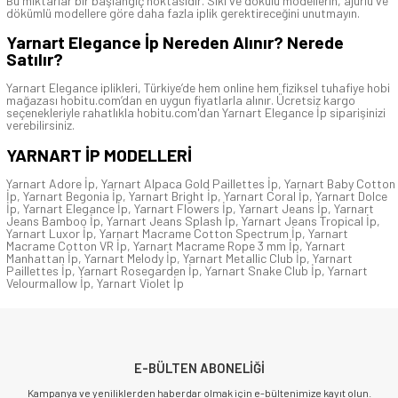
Bu miktarlar bir başlangıç noktasıdır. Sıkı ve dokulu modellerin, ajurlu ve
dökümlü modellere göre daha fazla iplik gerektireceğini unutmayın.
Yarnart Elegance İp Nereden Alınır? Nerede
Satılır?
Yarnart Elegance iplikleri, Türkiye’de hem online hem fiziksel tuhafiye hobi
mağazası hobitu.com’dan en uygun fiyatlarla alınır. Ücretsiz kargo
seçenekleriyle rahatlıkla hobitu.com'dan Yarnart Elegance İp siparişinizi
verebilirsiniz.
YARNART İP
MODELLERİ
Yarnart Adore İp
,
Yarnart Alpaca Gold Paillettes İp
,
Yarnart Baby Cotton
İp
,
Yarnart Begonia İp
,
Yarnart Bright İp
,
Yarnart Coral İp
,
Yarnart Dolce
İp
,
Yarnart Elegance İp
,
Yarnart Flowers İp
,
Yarnart Jeans İp
,
Yarnart
Jeans Bamboo İp
,
Yarnart Jeans Splash İp
,
Yarnart Jeans Tropical İp
,
Yarnart Luxor İp
,
Yarnart Macrame Cotton Spectrum İp
,
Yarnart
Macrame Cotton VR İp
,
Yarnart Macrame Rope 3 mm İp
,
Yarnart
Manhattan İp
,
Yarnart Melody İp
,
Yarnart Metallic Club İp
,
Yarnart
Paillettes İp
,
Yarnart Rosegarden İp
,
Yarnart Snake Club İp
,
Yarnart
Velourmallow İp
,
Yarnart Violet İp
E-BÜLTEN ABONELİĞİ
Kampanya ve yeniliklerden haberdar olmak için e-bültenimize kayıt olun.