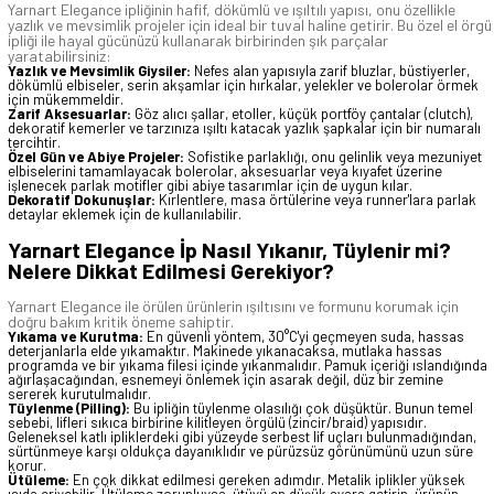
Yarnart Elegance ipliğinin hafif, dökümlü ve ışıltılı yapısı, onu özellikle
yazlık ve mevsimlik projeler için ideal bir tuval haline getirir. Bu özel el örgü
ipliği ile hayal gücünüzü kullanarak birbirinden şık parçalar
yaratabilirsiniz:
Yazlık ve Mevsimlik Giysiler:
Nefes alan yapısıyla zarif bluzlar, büstiyerler,
dökümlü elbiseler, serin akşamlar için hırkalar, yelekler ve bolerolar örmek
için mükemmeldir.
Zarif Aksesuarlar:
Göz alıcı şallar, etoller, küçük portföy çantalar (clutch),
dekoratif kemerler ve tarzınıza ışıltı katacak yazlık şapkalar için bir numaralı
tercihtir.
Özel Gün ve Abiye Projeler:
Sofistike parlaklığı, onu gelinlik veya mezuniyet
elbiselerini tamamlayacak bolerolar, aksesuarlar veya kıyafet üzerine
işlenecek parlak motifler gibi abiye tasarımlar için de uygun kılar.
Dekoratif Dokunuşlar:
Kırlentlere, masa örtülerine veya runner'lara parlak
detaylar eklemek için de kullanılabilir.
Yarnart Elegance İp Nasıl Yıkanır, Tüylenir mi?
Nelere Dikkat Edilmesi Gerekiyor?
Yarnart Elegance ile örülen ürünlerin ışıltısını ve formunu korumak için
doğru bakım kritik öneme sahiptir.
Yıkama ve Kurutma:
En güvenli yöntem, 30°C'yi geçmeyen suda, hassas
deterjanlarla elde yıkamaktır. Makinede yıkanacaksa, mutlaka hassas
programda ve bir yıkama filesi içinde yıkanmalıdır. Pamuk içeriği ıslandığında
ağırlaşacağından, esnemeyi önlemek için asarak değil, düz bir zemine
sererek kurutulmalıdır.
Tüylenme (Pilling):
Bu ipliğin tüylenme olasılığı çok düşüktür. Bunun temel
sebebi, lifleri sıkıca birbirine kilitleyen örgülü (zincir/braid) yapısıdır.
Geleneksel katlı ipliklerdeki gibi yüzeyde serbest lif uçları bulunmadığından,
sürtünmeye karşı oldukça dayanıklıdır ve pürüzsüz görünümünü uzun süre
korur.
Ütüleme:
En çok dikkat edilmesi gereken adımdır. Metalik iplikler yüksek