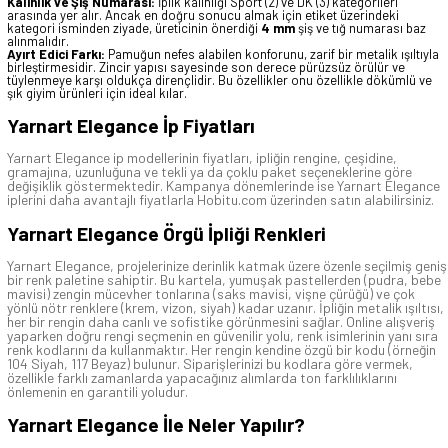
Kalınlık ve Şiş Numarası:
İplik kalınlığı Sport (2) ve DK (3) kategorileri
arasında yer alır. Ancak en doğru sonucu almak için etiket üzerindeki
kategori isminden ziyade, üreticinin önerdiği
4 mm
şiş ve tığ numarası baz
alınmalıdır.
Ayırt Edici Farkı:
Pamuğun nefes alabilen konforunu, zarif bir metalik ışıltıyla
birleştirmesidir. Zincir yapısı sayesinde son derece pürüzsüz örülür ve
tüylenmeye karşı oldukça dirençlidir. Bu özellikler onu özellikle dökümlü ve
şık giyim ürünleri için ideal kılar.
Yarnart Elegance İp Fiyatları
Yarnart Elegance ip modellerinin fiyatları, ipliğin rengine, çeşidine,
gramajına, uzunluğuna ve tekli ya da çoklu paket seçeneklerine göre
değişiklik göstermektedir. Kampanya dönemlerinde ise Yarnart Elegance
iplerini daha avantajlı fiyatlarla Hobitu.com üzerinden satın alabilirsiniz.
Yarnart Elegance Örgü İpliği Renkleri
Yarnart Elegance, projelerinize derinlik katmak üzere özenle seçilmiş geniş
bir renk paletine sahiptir. Bu kartela, yumuşak pastellerden (pudra, bebe
mavisi) zengin mücevher tonlarına (saks mavisi, vişne çürüğü) ve çok
yönlü nötr renklere (krem, vizon, siyah) kadar uzanır. İpliğin metalik ışıltısı,
her bir rengin daha canlı ve sofistike görünmesini sağlar. Online alışveriş
yaparken doğru rengi seçmenin en güvenilir yolu, renk isimlerinin yanı sıra
renk kodlarını da kullanmaktır. Her rengin kendine özgü bir kodu (örneğin
104 Siyah, 117 Beyaz) bulunur. Siparişlerinizi bu kodlara göre vermek,
özellikle farklı zamanlarda yapacağınız alımlarda ton farklılıklarını
önlemenin en garantili yoludur.
Yarnart Elegance İle Neler Yapılır?