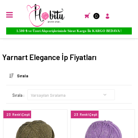
0
1.500 ₺ ve Üzeri Alışverişlerinizde Sürat Kargo İle KARGO BEDAVA !
Anasayfa
EL ÖRGÜ İPLİKLERİ
Yarnart El Örgü İpleri
Elegance
Yarnart Elegance İp Fiyatları
Sırala
Sırala :
23
Renk\Çeşit
23
Renk\Çeşit