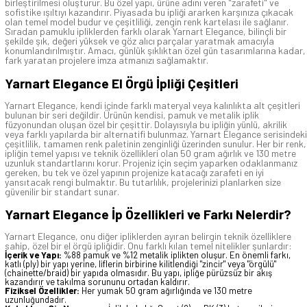
birleştirilmesi oluşturur. Bu özel yapı, ürüne adını veren "zarafeti" ve
sofistike ışıltıyı kazandırır. Piyasada bu ipliği ararken karşınıza çıkacak
olan temel model budur ve çeşitliliği, zengin renk kartelası ile sağlanır.
Sıradan pamuklu ipliklerden farklı olarak Yarnart Elegance, bilinçli bir
şekilde şık, değeri yüksek ve göz alıcı parçalar yaratmak amacıyla
konumlandırılmıştır. Amacı, günlük şıklıktan özel gün tasarımlarına kadar,
fark yaratan projelere imza atmanızı sağlamaktır.
Yarnart Elegance El Örgü İpliği Çeşitleri
Yarnart Elegance, kendi içinde farklı materyal veya kalınlıkta alt çeşitleri
bulunan bir seri değildir. Ürünün kendisi, pamuk ve metalik iplik
füzyonundan oluşan özel bir çeşittir. Dolayısıyla bu ipliğin yünlü, akrilik
veya farklı yapılarda bir alternatifi bulunmaz. Yarnart Elegance serisindeki
çeşitlilik, tamamen renk paletinin zenginliği üzerinden sunulur. Her bir renk,
ipliğin temel yapısı ve teknik özellikleri olan 50 gram ağırlık ve 130 metre
uzunluk standartlarını korur. Projeniz için seçim yaparken odaklanmanız
gereken, bu tek ve özel yapının projenize katacağı zarafeti en iyi
yansıtacak rengi bulmaktır. Bu tutarlılık, projelerinizi planlarken size
güvenilir bir standart sunar.
Yarnart Elegance İp Özellikleri ve Farkı Nelerdir?
Yarnart Elegance, onu diğer ipliklerden ayıran belirgin teknik özelliklere
sahip, özel bir el örgü ipliğidir. Onu farklı kılan temel nitelikler şunlardır:
İçerik ve Yapı:
%88 pamuk ve %12 metalik iplikten oluşur. En önemli farkı,
katlı (ply) bir yapı yerine, liflerin birbirine kilitlendiği "zincir" veya "örgülü"
(chainette/braid) bir yapıda olmasıdır. Bu yapı, ipliğe pürüzsüz bir akış
kazandırır ve takılma sorununu ortadan kaldırır.
Fiziksel Özellikler:
Her yumak 50 gram ağırlığında ve 130 metre
uzunluğundadır.