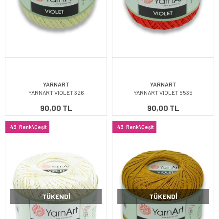
YARNART
YARNART
YARNART VIOLET 326
YARNART VIOLET 5535
90,00 TL
90,00 TL
43
Renk\Çeşit
43
Renk\Çeşit
TÜKENDI
TÜKENDI