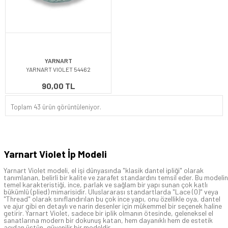
YARNART
YARNART VIOLET 54462
90,00 TL
Toplam 43 ürün görüntüleniyor.
Yarnart Violet İp Modeli
Yarnart Violet modeli, el işi dünyasında "klasik dantel ipliği" olarak
tanımlanan, belirli bir kalite ve zarafet standardını temsil eder. Bu modelin
temel karakteristiği, ince, parlak ve sağlam bir yapı sunan çok katlı
bükümlü (plied) mimarisidir. Uluslararası standartlarda "Lace (0)" veya
"Thread" olarak sınıflandırılan bu çok ince yapı, onu özellikle oya, dantel
ve ajur gibi en detaylı ve narin desenler için mükemmel bir seçenek haline
getirir. Yarnart Violet, sadece bir iplik olmanın ötesinde, geleneksel el
sanatlarına modern bir dokunuş katan, hem dayanıklı hem de estetik
açıdan üstün, güvenilir bir modeldir.