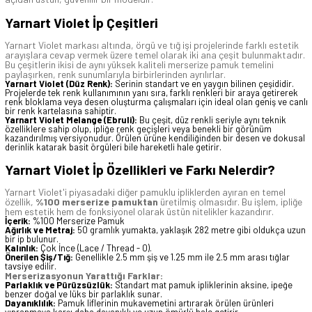
Yarnart Violet İp Çeşitleri
Yarnart Violet markası altında, örgü ve tığ işi projelerinde farklı estetik
arayışlara cevap vermek üzere temel olarak iki ana çeşit bulunmaktadır.
Bu çeşitlerin ikisi de aynı yüksek kaliteli merserize pamuk temelini
paylaşırken, renk sunumlarıyla birbirlerinden ayrılırlar.
Yarnart Violet (Düz Renk):
Serinin standart ve en yaygın bilinen çeşididir.
Projelerde tek renk kullanımının yanı sıra, farklı renkleri bir araya getirerek
renk bloklama veya desen oluşturma çalışmaları için ideal olan geniş ve canlı
bir renk kartelasına sahiptir.
Yarnart Violet Melange (Ebruli):
Bu çeşit, düz renkli seriyle aynı teknik
özelliklere sahip olup, ipliğe renk geçişleri veya benekli bir görünüm
kazandırılmış versiyonudur. Örülen ürüne kendiliğinden bir desen ve dokusal
derinlik katarak basit örgüleri bile hareketli hale getirir.
Yarnart Violet İp Özellikleri ve Farkı Nelerdir?
Yarnart Violet'i piyasadaki diğer pamuklu ipliklerden ayıran en temel
özellik,
%100 merserize pamuktan
üretilmiş olmasıdır. Bu işlem, ipliğe
hem estetik hem de fonksiyonel olarak üstün nitelikler kazandırır.
İçerik:
%100 Merserize Pamuk
Ağırlık ve Metraj:
50 gramlık yumakta, yaklaşık 282 metre gibi oldukça uzun
bir ip bulunur.
Kalınlık:
Çok İnce (Lace / Thread - 0).
Önerilen Şiş/Tığ:
Genellikle 2.5 mm şiş ve 1.25 mm ile 2.5 mm arası tığlar
tavsiye edilir.
Merserizasyonun Yarattığı Farklar:
Parlaklık ve Pürüzsüzlük:
Standart mat pamuk ipliklerinin aksine, ipeğe
benzer doğal ve lüks bir parlaklık sunar.
Dayanıklılık:
Pamuk liflerinin mukavemetini artırarak örülen ürünleri