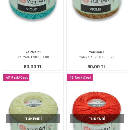
YARNART
YARNART
YARNART VIOLET 08
YARNART VIOLET 5529
90,00 TL
90,00 TL
43
Renk\Çeşit
43
Renk\Çeşit
TÜKENDI
TÜKENDI