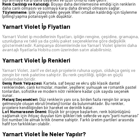
yıpranmaya karşı daha dayanıklı ve uzun ömürlü hale getirir.
Renk Canlılığı ve Kalıcılığı:
Boyayı daha derinlemesine emdiği için renklerin
daha canlı olmasını ve solmaya karşı daha dirençli olmasını sağlar.
Tüylenmeme:
İplik yüzeyindeki gevşek lifleri ortadan kaldırdığı için tüylenme
(pilling) yapma potansiyeli çok düşüktür.
Yarnart Violet İp Fiyatları
Yarnart Violet
ip modellerinin fiyatları, ipliğin rengine, çeşidine, gramajına,
uzunluğuna ve tekli ya da çoklu paket seçeneklerine göre değişiklik
göstermektedir. Kampanya dönemlerinde ise
Yarnart Violet
iplerini daha
avantajlı fiyatlarla Hobitu.com üzerinden satın alabilirsiniz.
Yarnart Violet İp Renkleri
Yarnart Violet, zarif ve detaylı projelerin ruhuna uygun, oldukça geniş ve
zengin bir renk paletine sahiptir. Bu renk çeşitliliği, ipliğin en güçlü
yönlerinden biridir.
Geniş Renk Yelpazesi:
Kartela, saf beyaz ve ekru gibi klasik dantel
renklerinden, canlı kırmızılar, maviler, yeşillere; yumuşak ve romantik pastel
tonlardan, sofistike ve modern nötr renklere kadar çok sayıda seçenek
sunar.
Melanj Seçenekleri:
Düz renklerin yanı sıra, birden fazla rengin bir araya
gelmesiyle oluşan ebruli (melanj) tonlar da bulunmaktadır. Bu renkler,
projelere kendiliğinden bir hareket ve derinlik katar.
Lot Numarasının Önemi:
Büyük bir projeye başlarken, renk bütünlüğünü
sağlamak için ihtiyaç duyulan tüm iplikleri tek seferde ve aynı "parti numarası"
(lot number) ile almak kritik öneme sahiptir. Farklı üretim partileri arasında
hafif ton farklılıkları olabilir.
Yarnart Violet İle Neler Yapılır?