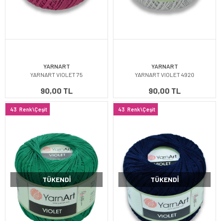
YARNART
YARNART
YARNART VIOLET 75
YARNART VIOLET 4920
90,00 TL
90,00 TL
43
Renk\Çeşit
43
Renk\Çeşit
TÜKENDI
TÜKENDI