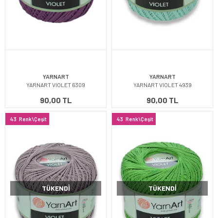
YARNART
YARNART
YARNART VIOLET 6309
YARNART VIOLET 4939
90,00 TL
90,00 TL
43
Renk\Çeşit
43
Renk\Çeşit
TÜKENDI
TÜKENDI