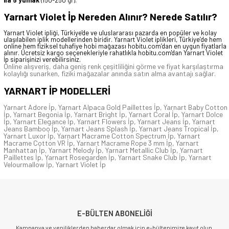
ila 5 yumak
(150-250 gr).
Yarnart Violet İp Nereden Alınır? Nerede Satılır?
Yarnart Violet ipliği, Türkiye'de ve uluslararası pazarda en popüler ve kolay
ulaşılabilen iplik modellerinden biridir. Yarnart Violet iplikleri, Türkiye’de hem
online hem fiziksel tuhafiye hobi mağazası hobitu.com’dan en uygun fiyatlarla
alınır. Ücretsiz kargo seçenekleriyle rahatlıkla
hobitu.com
'dan Yarnart Violet
İp siparişinizi verebilirsiniz.
Online alışveriş, daha geniş renk çeşitliliğini görme ve fiyat karşılaştırma
kolaylığı sunarken, fiziki mağazalar anında satın alma avantajı sağlar.
YARNART İP
MODELLERİ
Yarnart Adore İp
,
Yarnart Alpaca Gold Paillettes İp
,
Yarnart Baby Cotton
İp
,
Yarnart Begonia İp
,
Yarnart Bright İp
,
Yarnart Coral İp
,
Yarnart Dolce
İp
,
Yarnart Elegance İp
,
Yarnart Flowers İp
,
Yarnart Jeans İp
,
Yarnart
Jeans Bamboo İp
,
Yarnart Jeans Splash İp
,
Yarnart Jeans Tropical İp
,
Yarnart Luxor İp
,
Yarnart Macrame Cotton Spectrum İp
,
Yarnart
Macrame Cotton VR İp
,
Yarnart Macrame Rope 3 mm İp
,
Yarnart
Manhattan İp
,
Yarnart Melody İp
,
Yarnart Metallic Club İp
,
Yarnart
Paillettes İp
,
Yarnart Rosegarden İp
,
Yarnart Snake Club İp
,
Yarnart
Velourmallow İp
,
Yarnart Violet İp
E-BÜLTEN ABONELİĞİ
Kampanya ve yeniliklerden haberdar olmak için e-bültenimize kayıt olun.