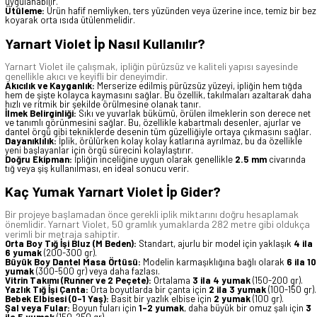
uygulanabilir.
Ütüleme:
Ürün hafif nemliyken, ters yüzünden veya üzerine ince, temiz bir bez
koyarak orta ısıda ütülenmelidir.
Yarnart Violet İp Nasıl Kullanılır?
Yarnart Violet ile çalışmak, ipliğin pürüzsüz ve kaliteli yapısı sayesinde
genellikle akıcı ve keyifli bir deneyimdir.
Akıcılık ve Kayganlık:
Merserize edilmiş pürüzsüz yüzeyi, ipliğin hem tığda
hem de şişte kolayca kaymasını sağlar. Bu özellik, takılmaları azaltarak daha
hızlı ve ritmik bir şekilde örülmesine olanak tanır.
İlmek Belirginliği:
Sıkı ve yuvarlak bükümü, örülen ilmeklerin son derece net
ve tanımlı görünmesini sağlar. Bu, özellikle kabartmalı desenler, ajurlar ve
dantel örgü gibi tekniklerde desenin tüm güzelliğiyle ortaya çıkmasını sağlar.
Dayanıklılık:
İplik, örülürken kolay kolay katlarına ayrılmaz, bu da özellikle
yeni başlayanlar için örgü sürecini kolaylaştırır.
Doğru Ekipman:
İpliğin inceliğine uygun olarak genellikle
2.5 mm
civarında
tığ veya şiş kullanılması, en ideal sonucu verir.
Kaç Yumak Yarnart Violet İp Gider?
Bir projeye başlamadan önce gerekli iplik miktarını doğru hesaplamak
önemlidir. Yarnart Violet, 50 gramlık yumaklarda 282 metre gibi oldukça
verimli bir metraja sahiptir.
Orta Boy Tığ İşi Bluz (M Beden):
Standart, ajurlu bir model için yaklaşık
4 ila
6 yumak
(200-300 gr).
Büyük Boy Dantel Masa Örtüsü:
Modelin karmaşıklığına bağlı olarak
6 ila 10
yumak
(300-500 gr) veya daha fazlası.
Vitrin Takımı (Runner ve 2 Peçete):
Ortalama
3 ila 4 yumak
(150-200 gr).
Yazlık Tığ İşi Çanta:
Orta boyutlarda bir çanta için
2 ila 3 yumak
(100-150 gr).
Bebek Elbisesi (0-1 Yaş):
Basit bir yazlık elbise için
2 yumak
(100 gr).
Şal veya Fular:
Boyun fuları için
1-2 yumak
, daha büyük bir omuz şalı için
3