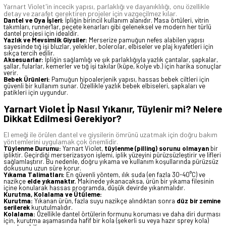
Yarnart Violet'in incecik yapısı, parlaklığı ve dayanıklılığı, onu özellikle
detay ve zarafet gerektiren projeler için vazgeçilmez kılar.
Dantel ve Oya İşleri:
İpliğin birincil kullanım alanıdır. Masa örtüleri, vitrin
takımları, runner'lar, peçete kenarları gibi geleneksel ve modern her türlü
dantel projesi için idealdir.
Yazlık ve Mevsimlik Giysiler:
Merserize pamuğun nefes alabilen yapısı
sayesinde tığ işi bluzlar, yelekler, bolerolar, elbiseler ve plaj kıyafetleri için
sıkça tercih edilir.
Aksesuarlar:
İpliğin sağlamlığı ve şık parlaklığıyla yazlık çantalar, şapkalar,
şallar, fularlar, kemerler ve tığ işi takılar (küpe, kolye vb.) için harika sonuçlar
verir.
Bebek Ürünleri:
Pamuğun hipoalerjenik yapısı, hassas bebek ciltleri için
güvenli bir kullanım sunar. Özellikle yazlık bebek elbiseleri, şapkaları ve
patikleri için uygundur.
Yarnart Violet İp Nasıl Yıkanır, Tüylenir mi? Nelere
Dikkat Edilmesi Gerekiyor?
El emeği ile örülen dantel ve giysilerin ömrünü uzatmak için doğru bakım
yöntemlerini uygulamak çok önemlidir.
Tüylenme Durumu:
Yarnart Violet,
tüylenme (pilling) sorunu olmayan
bir
ipliktir. Geçirdiği merserizasyon işlemi, iplik yüzeyini pürüzsüzleştirir ve lifleri
sağlamlaştırır. Bu nedenle, doğru yıkama ve kullanım koşullarında pürüzsüz
dokusunu uzun süre korur.
Yıkama Talimatları:
En güvenli yöntem, ılık suda (en fazla 30-40°C) ve
nazikçe
elde yıkamaktır.
Makinede yıkanacaksa, ürün bir yıkama filesinin
içine konularak hassas programda, düşük devirde yıkanmalıdır.
Kurutma, Kolalama ve Ütüleme:
Kurutma:
Yıkanan ürün, fazla suyu nazikçe alındıktan sonra
düz bir zemine
serilerek
kurutulmalıdır.
Kolalama:
Özellikle dantel örtülerin formunu koruması ve daha diri durması
için, kurutma aşamasında hafif bir kola (şekerli su veya hazır sprey kola)