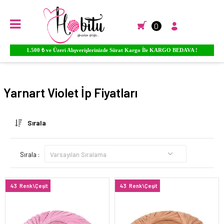
0
1.500 ₺ ve Üzeri Alışverişlerinizde Sürat Kargo İle KARGO BEDAVA !
Anasayfa
EL ÖRGÜ İPLİKLERİ
Yarnart El Örgü İpleri
Violet
Yarnart Violet İp Fiyatları
Sırala
Sırala :
43
Renk\Çeşit
43
Renk\Çeşit