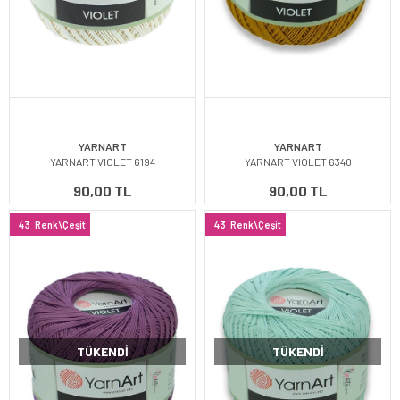
YARNART
YARNART
YARNART VIOLET 6194
YARNART VIOLET 6340
90,00 TL
90,00 TL
43
Renk\Çeşit
43
Renk\Çeşit
TÜKENDI
TÜKENDI