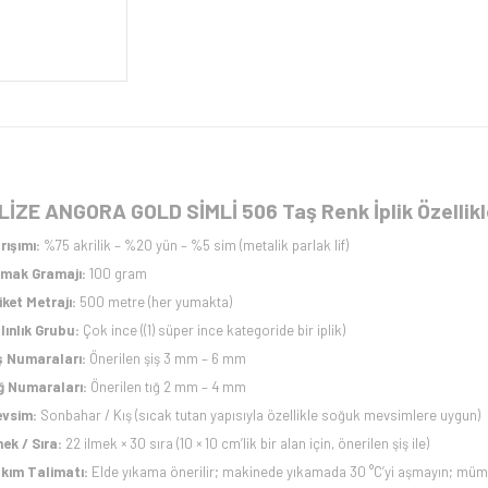
LİZE ANGORA GOLD SİMLİ 506 Taş Renk İplik Özellikl
rışımı:
%75 akrilik – %20 yün – %5 sim (metalik parlak lif)
mak Gramajı:
100 gram
iket Metrajı:
500 metre (her yumakta)
lınlık Grubu:
Çok ince ((1) süper ince kategoride bir iplik)
ş Numaraları:
Önerilen şiş 3 mm – 6 mm
ğ Numaraları:
Önerilen tığ 2 mm – 4 mm
vsim:
Sonbahar / Kış (sıcak tutan yapısıyla özellikle soğuk mevsimlere uygun)
mek / Sıra:
22 ilmek × 30 sıra (10 × 10 cm’lik bir alan için, önerilen şiş ile)
kım Talimatı:
Elde yıkama önerilir; makinede yıkamada 30 °C’yi aşmayın; mümk