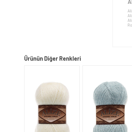
A
Al
Al
Al
Ro
Ürünün Diğer Renkleri