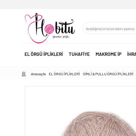
EL ÖRGÜ İPLİKLERİ
TUHAFİYE
MAKROME İP
İHR
Anasayfa
EL ÖRGÜ İPLİKLERİ
SİMLİ & PULLU ÖRGÜ İPLİKLERİ