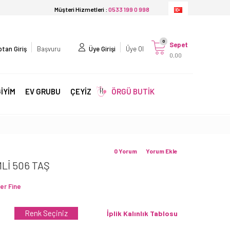
Müşteri Hizmetleri :
0533 199 0 998
0
Sepet
tan Giriş
Başvuru
Üye Girişi
Üye Ol
0,00
İYİM
EV GRUBU
ÇEYİZ
ÖRGÜ BUTİK
0 Yorum
Yorum Ekle
Lİ 506 TAŞ
er Fine
Renk Seçiniz
İplik Kalınlık Tablosu