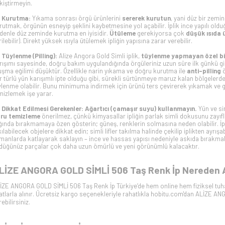
kiştirmeyin.
Kurutma:
Yıkama sonrası örgü ürünlerini
sererek kurutun
, yani düz bir zemi
rutmak, örgünün esneyip şeklini kaybetmesine yol açabilir. İplik ince yapılı olduğ
denle düz zeminde kurutma en iyisidir.
Ütüleme
gerekiyorsa çok
düşük ısıda 
rilebilir). Direkt yüksek ısıyla ütülemek ipliğin yapısına zarar verebilir.
Tüylenme (Pilling):
Alize Angora Gold Simli iplik,
tüylenme yapmayan özel bi
rışımı sayesinde, doğru bakım uygulandığında örgüleriniz uzun süre ilk günkü gi
uşma eğilimi düşüktür. Özellikle narin yıkama ve doğru kurutma ile
anti-pilling
ö
r türlü yün karışımlı ipte olduğu gibi, sürekli sürtünmeye maruz kalan bölgelerde 
ylenme olabilir. Bunu minimuma indirmek için ürünü ters çevirerek yıkamak ve ge
mizlemek işe yarar.
Dikkat Edilmesi Gerekenler:
Ağartıcı (çamaşır suyu) kullanmayın.
Yün ve sim
ru temizleme
önerilmez, çünkü kimyasallar ipliğin parlak simli dokusunu zayıfla
ığında bırakmamaya özen gösterin; güneş, renklerin solmasına neden olabilir. İpli
kılabilecek objelere dikkat edin; simli lifler takılma halinde çekilip iplikten ayrış
manlarda katlayarak saklayın – ince ve hassas yapısı nedeniyle askıda bırakma
düğünüz parçalar çok daha uzun ömürlü ve yeni görünümlü kalacaktır.
LİZE ANGORA GOLD SİMLİ 506 Taş Renk İp Nereden Al
İZE ANGORA GOLD SİMLİ 506 Taş Renk İp Türkiye’de hem online hem fiziksel tuh
yatlarla alınır. Ücretsiz kargo seçenekleriyle rahatlıkla hobitu.com'dan ALİZE A
ebilirsiniz.