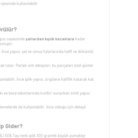
ojesinde kullanılabilir
Örülür?
apısı sayesinde
şallardan kışlık kazaklara
kadar
nmiştir:
. İnce yapısı, şal ve omuz fularlarında hafif ve dökümlü
ıcak tutar. Parlak sim detayları, bu parçaları özel günler
nılabilir. İnce iplik yapısı, örgülere hafiflik katarak kat
kı ve bere takımlarında konfor sunarken simli yapısı
emelerde de kullanılabilir. İnce olduğu için detaylı
p Gider?
Lİ 506 Taş renk iplik 100 gramlık büyük yumaklar