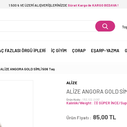
1.500 ₺ VE ÜZERİ ALIŞVERİŞLERİNİZDE
Sürat Kargo ile KARGO BEDAVA !
Top
AÇ FAZLASI ÖRGÜ İPLERİ
İÇ GİYİM
ÇORAP
EŞARP-YAZMA
G
ALİZE ANGORA GOLD SİMLİ 506 Taş
ALİZE
ALİZE ANGORA GOLD SİM
Ürün Kodu :
1153.102.0067
Kalınlık/Weight : (1) SÜPER İNCE/Sup
85,00
TL
Ürün Fiyatı :