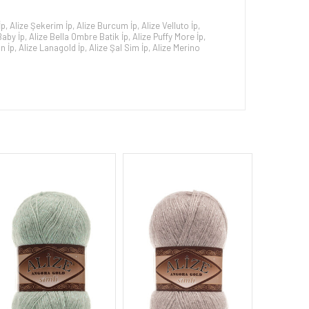
İp
,
Alize Şekerim İp
,
Alize Burcum İp
,
Alize Velluto İp
,
Baby İp
,
Alize Bella Ombre Batik İp
,
Alize Puffy More İp
,
n İp
,
Alize Lanagold İp
,
Alize Şal Sim İp
,
Alize Merino