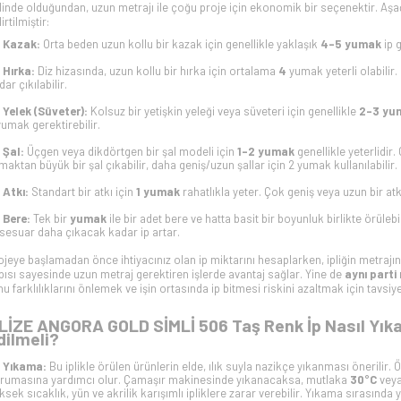
linde olduğundan, uzun metrajı ile çoğu proje için ekonomik bir seçenektir. Aşağ
irtilmiştir:
Kazak:
Orta beden uzun kollu bir kazak için genellikle yaklaşık
4–5 yumak
ip 
Hırka:
Diz hizasında, uzun kollu bir hırka için ortalama
4
yumak yeterli olabilir
ar çıkılabilir.
Yelek (Süveter):
Kolsuz bir yetişkin yeleği veya süveteri için genellikle
2–3 yu
yumak gerektirebilir.
Şal:
Üçgen veya dikdörtgen bir şal modeli için
1–2 yumak
genellikle yeterlidir
maktan büyük bir şal çıkabilir, daha geniş/uzun şallar için 2 yumak kullanılabilir.
Atkı:
Standart bir atkı için
1 yumak
rahatlıkla yeter. Çok geniş veya uzun bir at
Bere:
Tek bir
yumak
ile bir adet bere ve hatta basit bir boyunluk birlikte örüleb
sesuar daha çıkacak kadar ip artar.
ojeye başlamadan önce ihtiyacınız olan ip miktarını hesaplarken, ipliğin metrajını
pısı sayesinde uzun metraj gerektiren işlerde avantaj sağlar. Yine de
aynı parti
nu farklılıklarını önlemek ve işin ortasında ip bitmesi riskini azaltmak için tavsiye e
LİZE ANGORA GOLD SİMLİ 506 Taş Renk İp Nasıl Yıkan
dilmeli?
Yıkama:
Bu iplikle örülen ürünlerin elde, ılık suyla nazikçe yıkanması önerilir. Ö
rumasına yardımcı olur. Çamaşır makinesinde yıkanacaksa, mutlaka
30°C
veya
ksek sıcaklık, yün ve akrilik karışımlı ipliklere zarar verebilir. Yıkama sırasında