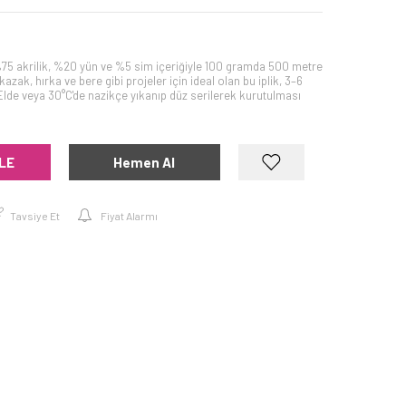
5 akrilik, %20 yün ve %5 sim içeriğiyle 100 gramda 500 metre
kazak, hırka ve bere gibi projeler için ideal olan bu iplik, 3–6
 Elde veya 30°C'de nazikçe yıkanıp düz serilerek kurutulması
LE
Hemen Al
Tavsiye Et
Fiyat Alarmı