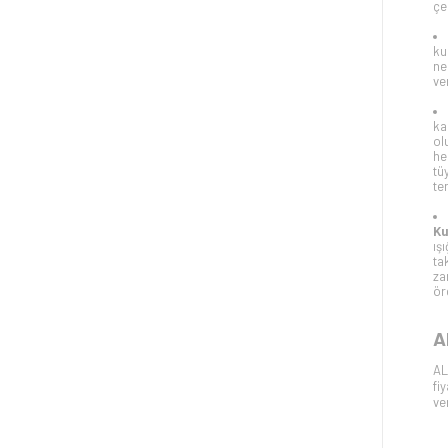
çe
ku
ne
ve
ka
ol
he
tü
te
Ku
ış
ta
za
ör
A
AL
fi
ver