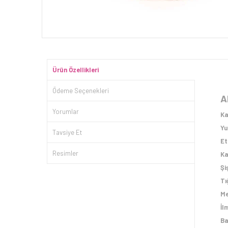
Ürün Özellikleri
Ödeme Seçenekleri
A
Yorumlar
Ka
Yu
Tavsiye Et
Et
Resimler
Ka
Şi
Tı
Me
İl
Ba