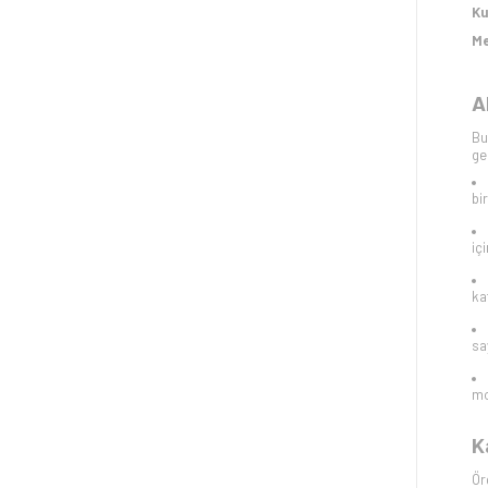
Ku
Me
A
Bu
ge
bi
iç
ka
sa
mo
K
Ör