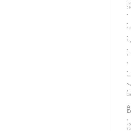
ha
bel
kad
3 
yu
ak
Pr
ya
to
A
E
ko
Yü