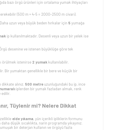
ıda bazı örgü ürünleri için ortalama yumak ihtiyaçları
gerekebilir (500 m × 4–5 = 2000–2500 m civarı).
. Daha uzun veya büyük beden hırkalar için
5
yumağa
mak
ip kullanılmaktadır. Desenli veya uzun bir yelek ise
. Örgü desenine ve istenen büyüklüğe göre tek
kı örülmek istenirse
2 yumak
kullanılabilir.
ilir. Bir yumaktan genellikle bir bere ve küçük bir
 dikkate alınız.
500 metre
uzunluğundaki bu ip, ince
 numaralı
iplerden bir yumak fazladan almak, renk
dilir​.
ır, Tüylenir mi? Nelere Dikkat
zellikle
elde yıkama
, yün içerikli ipliklerin formunu
 daha düşük sıcaklıkta, narin programda yıkayınız​.
 yumuşak bir deterjan kullanın ve örgüyü fazla