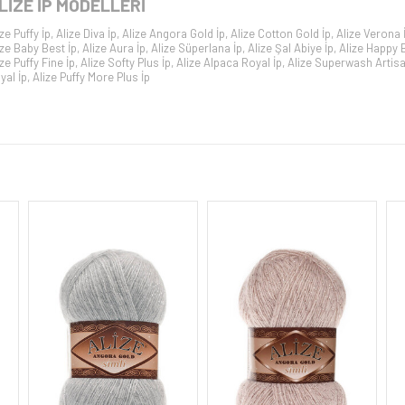
LİZE İP
MODELLERİ
ize Puffy İp
,
Alize Diva İp
,
Alize Angora Gold İp
,
Alize Cotton Gold İp
,
Alize Verona 
ize Baby Best İp
,
Alize Aura İp
,
Alize Süperlana İp
,
Alize Şal Abiye İp
,
Alize Happy 
ize Puffy Fine İp
,
Alize Softy Plus İp
,
Alize Alpaca Royal İp
,
Alize Superwash Artisa
yal İp
,
Alize Puffy More Plus İp