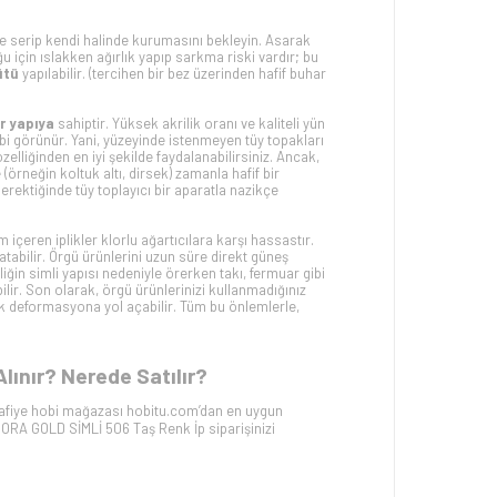
ne serip kendi halinde kurumasını bekleyin​. Asarak
u için ıslakken ağırlık yapıp sarkma riski vardır; bu
ütü
yapılabilir​. (tercihen bir bez üzerinden hafif buhar
r yapıya
sahiptir. Yüksek akrilik oranı ve kaliteli yün
bi görünür. Yani, yüzeyinde istenmeyen tüy topakları
zelliğinden en iyi şekilde faydalanabilirsiniz. Ancak,
(örneğin koltuk altı, dirsek) zamanla hafif bir
rektiğinde tüy toplayıcı bir aparatla nazikçe
 içeren iplikler klorlu ağartıcılara karşı hassastır.
tabilir. Örgü ürünlerini uzun süre direkt güneş
ğin simli yapısı nedeniyle örerken takı, fermuar gibi
abilir. Son olarak, örgü ürünlerinizi kullanmadığınız
k deformasyona yol açabilir. Tüm bu önlemlerle,
ınır? Nerede Satılır?
afiye hobi mağazası hobitu.com’dan en uygun
NGORA GOLD SİMLİ 506 Taş Renk İp siparişinizi