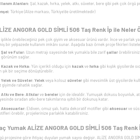
llanım Alanları:
Şal, kazak, hırka, yelek, atkı, süveter, bere gibi pek çok örgü pr
nşei:
Türkiye (Alize markası, Türkiye’de üretilmektedir)
LİZE ANGORA GOLD SİMLİ 506 Taş Renk İp ile Neler 
 iplikle örebileceğiniz pek çok giyim ve aksesuar ürünü vardır. İnce ve parlak y
niş bir yelpazede kullanım imkânı sunar​. Aşağıda bazı örnek proje fikirleri listele
Şal ve Fular:
Uzun metrajı sayesinde tek yumakla bile zarif
şallar
örebilirsiniz
r görünüm sağlar.
Kazak ve Hırka:
Yün içerikli olduğu için
kazak
ve
hırka
gibi kışlık giysilerde s
in şık bir seçime dönüştürebilir.
Yelek ve Süveter:
Yelek
veya kolsuz
süveter
gibi mevsimlik üst giysilerde kulla
t giyimde rahatlık sağlar.
Atkı ve Bere:
Atkılar
ve
bereler
için de idealdir. Yumuşak dokusu boyunluk, at
yesinde sıradan atkı-bere takımlarına ışıltılı bir dokunuş katar.
Aksesuarlar:
Eldiven, omuz şalı, hatta dekoratif motifler gibi
aksesuar
ve süsl
tifleri örebilir, projelerinize parlaklık katabilirsiniz.
aç Yumak ALİZE ANGORA GOLD SİMLİ 506 Taş Renk İ
gü projesine göre ihtiyaç duyulan yumak sayısı değişir. ALİZE ANGORA GOLD SİM