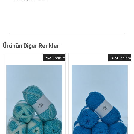
Ürünün Diğer Renkleri
%31
indirimli
%31
indirimli