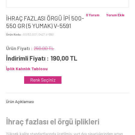
0 Yorum
Yorum Ekle
İHRAÇ FAZLASI ÖRGÜ İPİ 500-
550 GR (5 YUMAK) V-5591
Ürün Kodu :
00153.001.0427.V-5591
Ürün Fiyatı :
250,00 TL
İndirimli Fiyatı :
190,00
TL
İplik Kalınlık Tablosu
Renk Seçiniz
Ürün Açıklaması
İhraç fazlası el örgü iplikleri
Yüksek kalite standartlarında üretilmiş, yurt dışı siparişlerinden artan