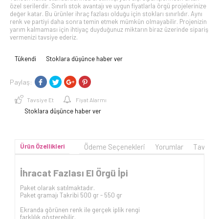
özel serilerdir. Sınırlı stok avantajı ve uygun fiyatlarla örgü projelerinize
değer katar. Bu ürünler ihraç fazlası olduğu için stokları sınırlıdır. Aynı
renk ve partiyi daha sonra temin etmek mümkün olmayabilir. Projenizin
yarım kalmaması için ihtiyaç duyduğunuz miktarın biraz üzerinde sipariş
vermenizi tavsiye ederiz.
Tükendi
Stoklara düşünce haber ver
Paylaş:
Tavsiye Et
Fiyat Alarmı
Stoklara düşünce haber ver
Ürün Özellikleri
Ödeme Seçenekleri
Yorumlar
Tavsiye
İhracat Fazlası El Örgü İpi
Paket olarak satılmaktadır.
Paket gramajı Takribi 500 gr - 550 gr
Ekranda görünen renk ile gerçek iplik rengi
farklılık gösterebilir.