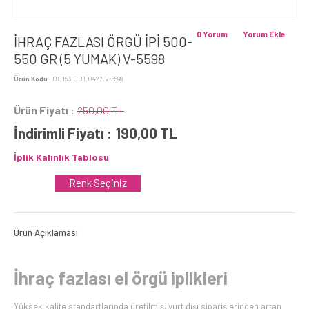
0 Yorum
Yorum Ekle
İHRAÇ FAZLASI ÖRGÜ İPİ 500-
550 GR (5 YUMAK) V-5598
Ürün Kodu :
00153.001.0427.V-5598
Ürün Fiyatı :
250,00 TL
İndirimli Fiyatı :
190,00
TL
İplik Kalınlık Tablosu
Renk Seçiniz
Ürün Açıklaması
İhraç fazlası el örgü iplikleri
Yüksek kalite standartlarında üretilmiş, yurt dışı siparişlerinden artan