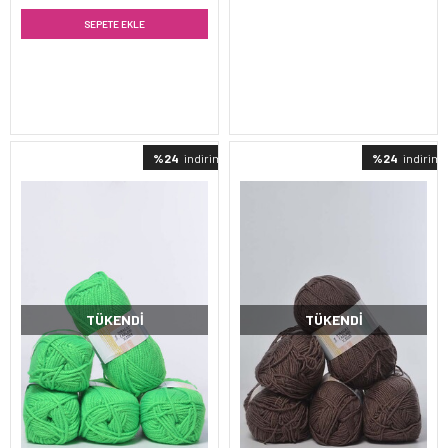
SEPETE EKLE
%24
indirimli
%24
indirimli
TÜKENDI
TÜKENDI