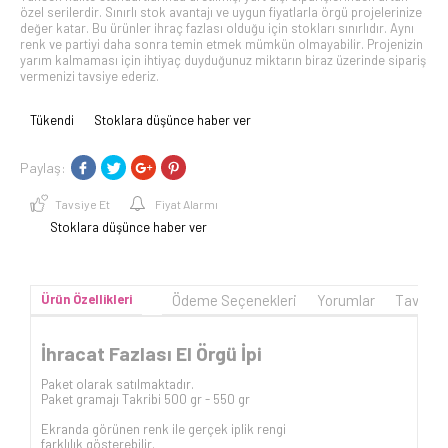
özel serilerdir. Sınırlı stok avantajı ve uygun fiyatlarla örgü projelerinize
değer katar. Bu ürünler ihraç fazlası olduğu için stokları sınırlıdır. Aynı
renk ve partiyi daha sonra temin etmek mümkün olmayabilir. Projenizin
yarım kalmaması için ihtiyaç duyduğunuz miktarın biraz üzerinde sipariş
vermenizi tavsiye ederiz.
Tükendi
Stoklara düşünce haber ver
Paylaş:
Tavsiye Et
Fiyat Alarmı
Stoklara düşünce haber ver
Ürün Özellikleri
Ödeme Seçenekleri
Yorumlar
Tavsiye
İhracat Fazlası El Örgü İpi
Paket olarak satılmaktadır.
Paket gramajı Takribi 500 gr - 550 gr
Ekranda görünen renk ile gerçek iplik rengi
farklılık gösterebilir.