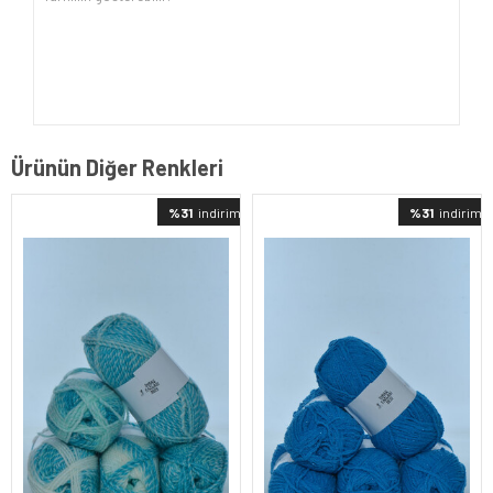
Ürünün Diğer Renkleri
%31
indirimli
%31
indirimli