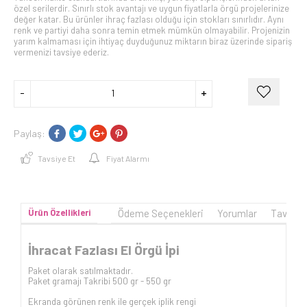
özel serilerdir. Sınırlı stok avantajı ve uygun fiyatlarla örgü projelerinize
değer katar. Bu ürünler ihraç fazlası olduğu için stokları sınırlıdır. Aynı
renk ve partiyi daha sonra temin etmek mümkün olmayabilir. Projenizin
yarım kalmaması için ihtiyaç duyduğunuz miktarın biraz üzerinde sipariş
vermenizi tavsiye ederiz.
Paylaş:
Tavsiye Et
Fiyat Alarmı
Ürün Özellikleri
Ödeme Seçenekleri
Yorumlar
Tavsiye
İhracat Fazlası El Örgü İpi
Paket olarak satılmaktadır.
Paket gramajı Takribi 500 gr - 550 gr
Ekranda görünen renk ile gerçek iplik rengi