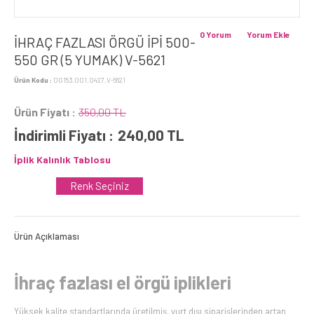
0 Yorum
Yorum Ekle
İHRAÇ FAZLASI ÖRGÜ İPİ 500-
550 GR (5 YUMAK) V-5621
Ürün Kodu :
00153.001.0427.V-5621
Ürün Fiyatı :
350,00 TL
İndirimli Fiyatı :
240,00
TL
İplik Kalınlık Tablosu
Renk Seçiniz
Ürün Açıklaması
İhraç fazlası el örgü iplikleri
Yüksek kalite standartlarında üretilmiş, yurt dışı siparişlerinden artan