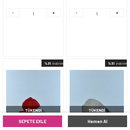
%31
indirimli
%31
indirimli
TÜKENDI
TÜKENDI
SEPETE EKLE
Hemen Al