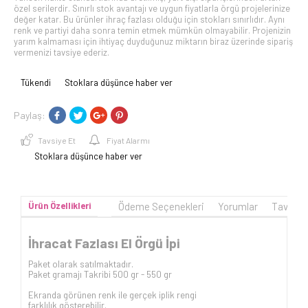
özel serilerdir. Sınırlı stok avantajı ve uygun fiyatlarla örgü projelerinize
değer katar. Bu ürünler ihraç fazlası olduğu için stokları sınırlıdır. Aynı
renk ve partiyi daha sonra temin etmek mümkün olmayabilir. Projenizin
yarım kalmaması için ihtiyaç duyduğunuz miktarın biraz üzerinde sipariş
vermenizi tavsiye ederiz.
Tükendi
Stoklara düşünce haber ver
Paylaş:
Tavsiye Et
Fiyat Alarmı
Stoklara düşünce haber ver
Ürün Özellikleri
Ödeme Seçenekleri
Yorumlar
Tavsiye
İhracat Fazlası El Örgü İpi
Paket olarak satılmaktadır.
Paket gramajı Takribi 500 gr - 550 gr
Ekranda görünen renk ile gerçek iplik rengi
farklılık gösterebilir.