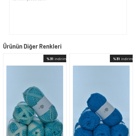
Ürünün Diğer Renkleri
%31
indirimli
%31
indirimli