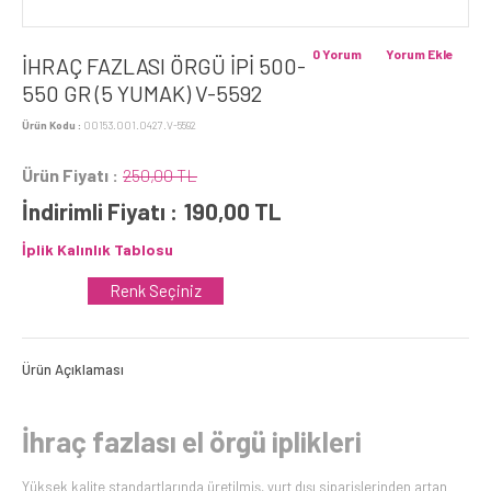
0 Yorum
Yorum Ekle
İHRAÇ FAZLASI ÖRGÜ İPİ 500-
550 GR (5 YUMAK) V-5592
Ürün Kodu :
00153.001.0427.V-5592
Ürün Fiyatı :
250,00 TL
İndirimli Fiyatı :
190,00
TL
İplik Kalınlık Tablosu
Renk Seçiniz
Ürün Açıklaması
İhraç fazlası el örgü iplikleri
Yüksek kalite standartlarında üretilmiş, yurt dışı siparişlerinden artan