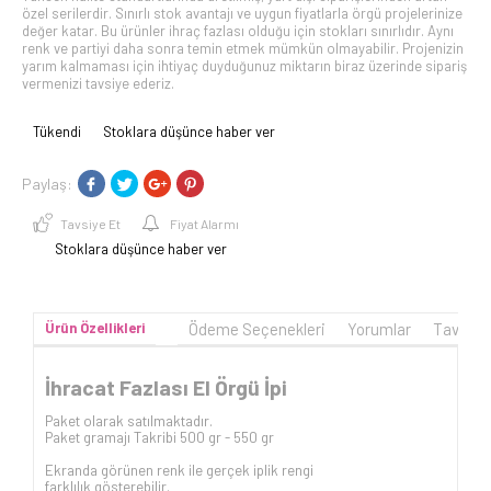
özel serilerdir. Sınırlı stok avantajı ve uygun fiyatlarla örgü projelerinize
değer katar. Bu ürünler ihraç fazlası olduğu için stokları sınırlıdır. Aynı
renk ve partiyi daha sonra temin etmek mümkün olmayabilir. Projenizin
yarım kalmaması için ihtiyaç duyduğunuz miktarın biraz üzerinde sipariş
vermenizi tavsiye ederiz.
Tükendi
Stoklara düşünce haber ver
Paylaş:
Tavsiye Et
Fiyat Alarmı
Stoklara düşünce haber ver
Ürün Özellikleri
Ödeme Seçenekleri
Yorumlar
Tavsiye
İhracat Fazlası El Örgü İpi
Paket olarak satılmaktadır.
Paket gramajı Takribi 500 gr - 550 gr
Ekranda görünen renk ile gerçek iplik rengi
farklılık gösterebilir.