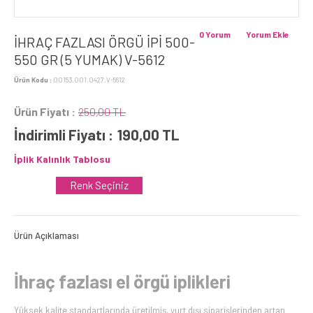
0 Yorum
Yorum Ekle
İHRAÇ FAZLASI ÖRGÜ İPİ 500-
550 GR (5 YUMAK) V-5612
Ürün Kodu :
00153.001.0427.V-5612
Ürün Fiyatı :
250,00 TL
İndirimli Fiyatı :
190,00
TL
İplik Kalınlık Tablosu
Renk Seçiniz
Ürün Açıklaması
İhraç fazlası el örgü iplikleri
Yüksek kalite standartlarında üretilmiş, yurt dışı siparişlerinden artan