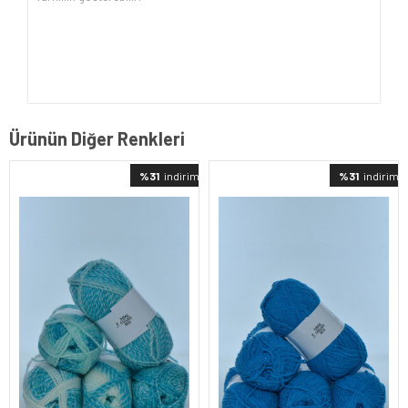
Ürünün Diğer Renkleri
%31
indirimli
%31
indirimli