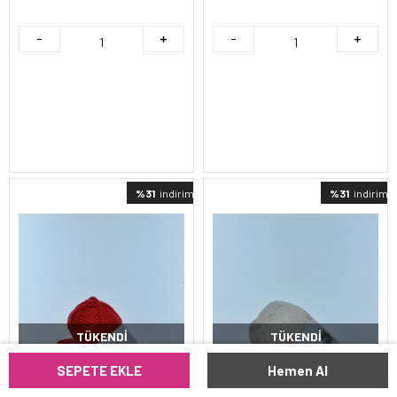
%31
indirimli
%31
indirimli
TÜKENDI
TÜKENDI
SEPETE EKLE
Hemen Al