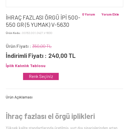
0 Yorum
Yorum Ekle
İHRAÇ FAZLASI ÖRGÜ İPİ 500-
550 GR (5 YUMAK) V-5630
Ürün Kodu :
00153.001.0427.V-5630
Ürün Fiyatı :
350,00 TL
İndirimli Fiyatı :
240,00
TL
İplik Kalınlık Tablosu
Renk Seçiniz
Ürün Açıklaması
İhraç fazlası el örgü iplikleri
Yüksek kalite standartlarında üretilmiş, yurt dışı siparişlerinden artan