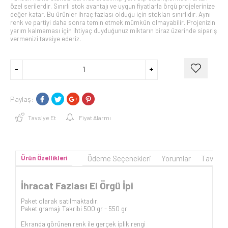
özel serilerdir. Sınırlı stok avantajı ve uygun fiyatlarla örgü projelerinize
değer katar. Bu ürünler ihraç fazlası olduğu için stokları sınırlıdır. Aynı
renk ve partiyi daha sonra temin etmek mümkün olmayabilir. Projenizin
yarım kalmaması için ihtiyaç duyduğunuz miktarın biraz üzerinde sipariş
vermenizi tavsiye ederiz.
Paylaş:
Tavsiye Et
Fiyat Alarmı
Ürün Özellikleri
Ödeme Seçenekleri
Yorumlar
Tavsiye
İhracat Fazlası El Örgü İpi
Paket olarak satılmaktadır.
Paket gramajı Takribi 500 gr - 550 gr
Ekranda görünen renk ile gerçek iplik rengi