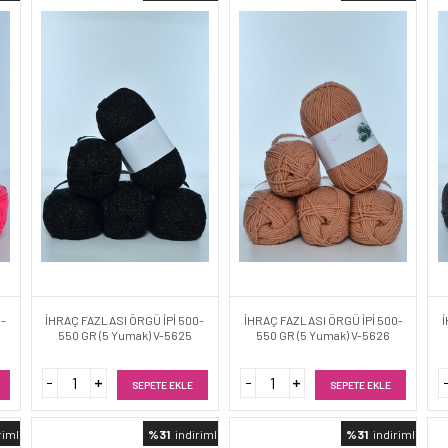
0-
İHRAÇ FAZLASI ÖRGÜ İPİ 500-
İHRAÇ FAZLASI ÖRGÜ İPİ 500-
İ
550 GR (5 Yumak) V-5625
550 GR (5 Yumak) V-5626
SEPETE EKLE
SEPETE EKLE
rimli
%31
indirimli
%31
indirimli