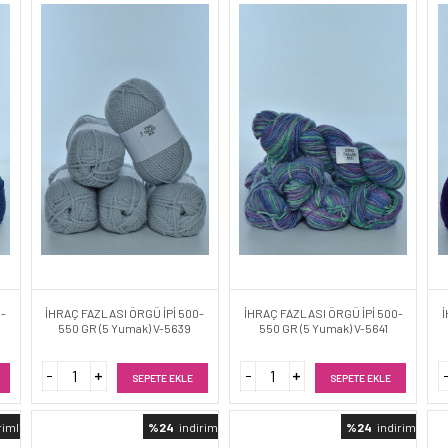
0-
İHRAÇ FAZLASI ÖRGÜ İPİ 500-
İHRAÇ FAZLASI ÖRGÜ İPİ 500-
İ
550 GR (5 Yumak) V-5639
550 GR (5 Yumak) V-5641
SEPETE EKLE
SEPETE EKLE
rimli
%24
indirimli
%24
indirimli