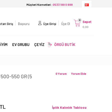
Müşteri Hizmetleri :
0533 199 0 998
0
Sepet
tan Giriş
Başvuru
Üye Girişi
Üye Ol
0,00
İYİM
EV GRUBU
ÇEYİZ
ÖRGÜ BUTİK
0 Yorum
Yorum Ekle
 500-550 GR (5
TL
İplik Kalınlık Tablosu