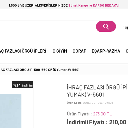
1.500 ₺ VE ÜZERİ ALIŞVERİŞLERİNİZDE
Sürat Kargo ile KARGO BEDAVA !
Top
AÇ FAZLASI ÖRGÜ İPLERİ
İÇ GİYİM
ÇORAP
EŞARP-YAZMA
G
RAÇ FAZLASI ÖRGÜ İPİ 500-550 GR (5 Yumak) V-5601
%24
indirimli
İHRAÇ FAZLASI ÖRGÜ İPİ
YUMAK) V-5601
Ürün Kodu :
00153.001.0427.V-5601
Ürün Fiyatı :
275,00 TL
İndirimli Fiyatı :
210,00