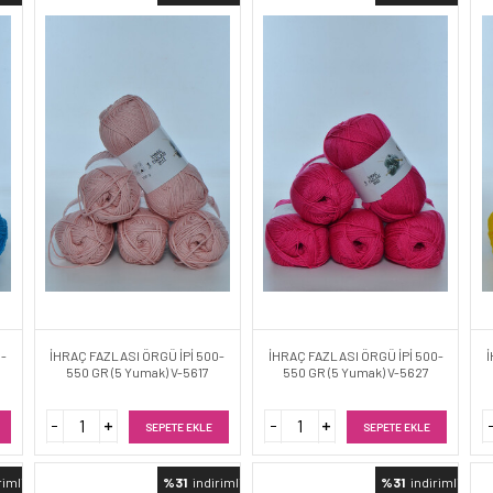
0-
İHRAÇ FAZLASI ÖRGÜ İPİ 500-
İHRAÇ FAZLASI ÖRGÜ İPİ 500-
İ
550 GR (5 Yumak) V-5617
550 GR (5 Yumak) V-5627
SEPETE EKLE
SEPETE EKLE
rimli
%31
indirimli
%31
indirimli