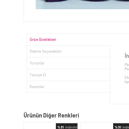
Ürün Özellikleri
Ödeme Seçenekleri
İ
Yorumlar
Pa
Pa
Tavsiye Et
Ek
far
Resimler
Ürünün Diğer Renkleri
%31
indirimli
%31
indi