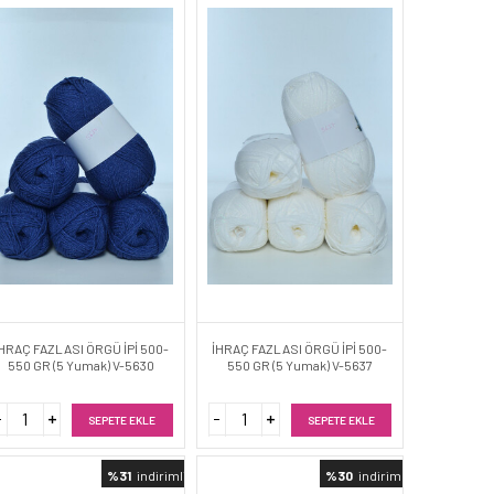
HRAÇ FAZLASI ÖRGÜ İPİ 500-
İHRAÇ FAZLASI ÖRGÜ İPİ 500-
550 GR (5 Yumak) V-5630
550 GR (5 Yumak) V-5637
SEPETE EKLE
SEPETE EKLE
%31
indirimli
%30
indirimli