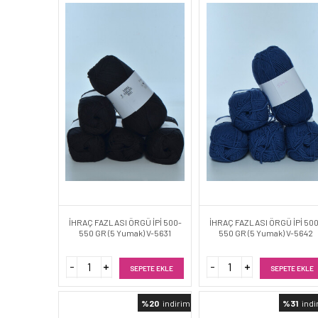
İHRAÇ FAZLASI ÖRGÜ İPİ 500-
İHRAÇ FAZLASI ÖRGÜ İPİ 50
550 GR (5 Yumak) V-5631
550 GR (5 Yumak) V-5642
SEPETE EKLE
SEPETE EKLE
%20
indirimli
%31
indi