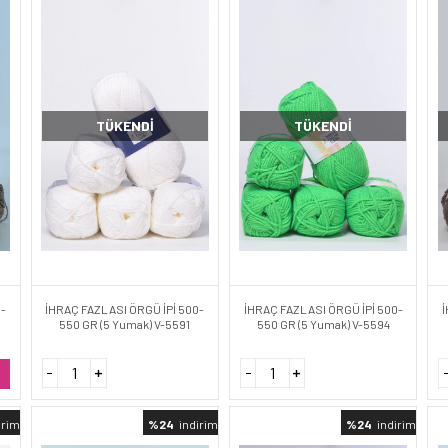
TÜKENDI
TÜKENDI
0-
İHRAÇ FAZLASI ÖRGÜ İPİ 500-
İHRAÇ FAZLASI ÖRGÜ İPİ 500-
İ
550 GR (5 Yumak) V-5591
550 GR (5 Yumak) V-5594
irimli
%24
indirimli
%24
indirimli