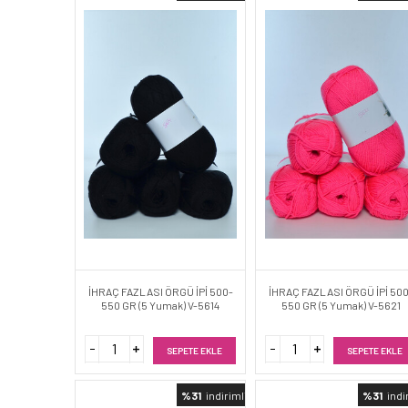
İHRAÇ FAZLASI ÖRGÜ İPİ 500-
İHRAÇ FAZLASI ÖRGÜ İPİ 50
550 GR (5 Yumak) V-5614
550 GR (5 Yumak) V-5621
SEPETE EKLE
SEPETE EKLE
%31
indirimli
%31
indi