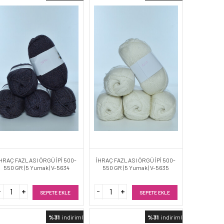
HRAÇ FAZLASI ÖRGÜ İPİ 500-
İHRAÇ FAZLASI ÖRGÜ İPİ 500-
550 GR (5 Yumak) V-5634
550 GR (5 Yumak) V-5635
SEPETE EKLE
SEPETE EKLE
%31
indirimli
%31
indirimli