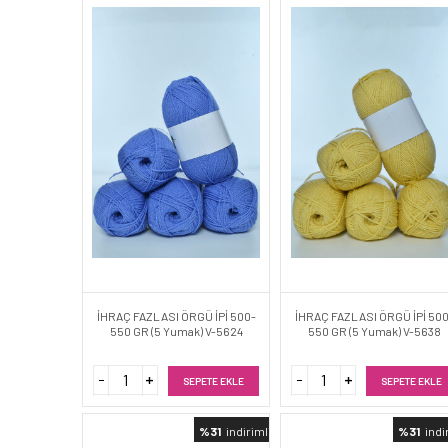
İHRAÇ FAZLASI ÖRGÜ İPİ 500-
İHRAÇ FAZLASI ÖRGÜ İPİ 50
550 GR (5 Yumak) V-5624
550 GR (5 Yumak) V-5638
SEPETE EKLE
SEPETE EKLE
%31
indirimli
%31
indi