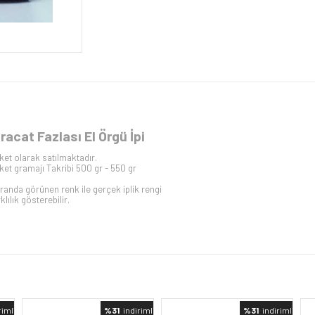
hracat Fazlası El Örgü İpi
ket olarak satılmaktadır.
ket gramajı Takribi 500 gr - 550 gr
randa görünen renk ile gerçek iplik rengi
klılık gösterebilir.
rimli
%31
indirimli
%31
indirimli