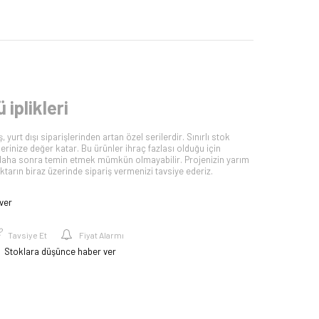
 iplikleri
 yurt dışı siparişlerinden artan özel serilerdir. Sınırlı stok
lerinize değer katar. Bu ürünler ihraç fazlası olduğu için
iyi daha sonra temin etmek mümkün olmayabilir. Projenizin yarım
tarın biraz üzerinde sipariş vermenizi tavsiye ederiz.
ver
Tavsiye Et
Fiyat Alarmı
Stoklara düşünce haber ver