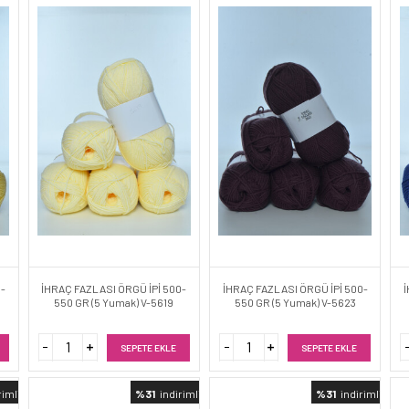
0-
İHRAÇ FAZLASI ÖRGÜ İPİ 500-
İHRAÇ FAZLASI ÖRGÜ İPİ 500-
İ
550 GR (5 Yumak) V-5619
550 GR (5 Yumak) V-5623
SEPETE EKLE
SEPETE EKLE
rimli
%31
indirimli
%31
indirimli