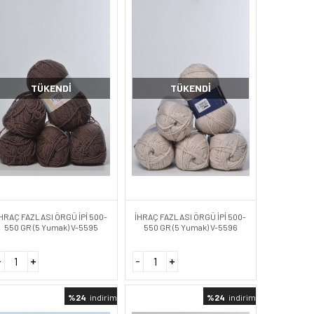
TÜKENDI
TÜKENDI
HRAÇ FAZLASI ÖRGÜ İPİ 500-
İHRAÇ FAZLASI ÖRGÜ İPİ 500-
550 GR (5 Yumak) V-5595
550 GR (5 Yumak) V-5596
%24
indirimli
%24
indirimli