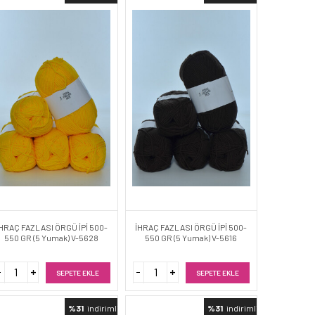
HRAÇ FAZLASI ÖRGÜ İPİ 500-
İHRAÇ FAZLASI ÖRGÜ İPİ 500-
550 GR (5 Yumak) V-5628
550 GR (5 Yumak) V-5616
SEPETE EKLE
SEPETE EKLE
%31
indirimli
%31
indirimli