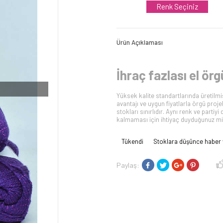
Renk Seçiniz
Ürün Açıklaması
İhraç fazlası el örgü
Yüksek kalite standartlarında üretilmiş,
avantajı ve uygun fiyatlarla örgü proje
stokları sınırlıdır. Aynı renk ve part
kalmaması için ihtiyaç duyduğunuz mik
Tükendi
Stoklara düşünce haber 
Paylaş: