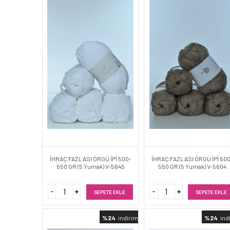
İHRAÇ FAZLASI ÖRGÜ İPİ 500-
İHRAÇ FAZLASI ÖRGÜ İPİ 50
550 GR (5 Yumak) V-5645
550 GR (5 Yumak) V-5604
SEPETE EKLE
SEPETE EKLE
%24
indirimli
%24
ind