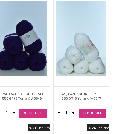
HRAÇ FAZLASI ÖRGÜ İPİ 500-
İHRAÇ FAZLASI ÖRGÜ İPİ 500-
550 GR (5 Yumak) V-5646
550 GR (5 Yumak) V-5647
SEPETE EKLE
SEPETE EKLE
%24
indirimli
%24
indirimli