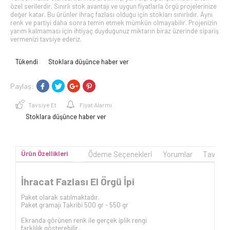
özel serilerdir. Sınırlı stok avantajı ve uygun fiyatlarla örgü projelerinize
değer katar. Bu ürünler ihraç fazlası olduğu için stokları sınırlıdır. Aynı
renk ve partiyi daha sonra temin etmek mümkün olmayabilir. Projenizin
yarım kalmaması için ihtiyaç duyduğunuz miktarın biraz üzerinde sipariş
vermenizi tavsiye ederiz.
Tükendi
Stoklara düşünce haber ver
Paylaş:
Tavsiye Et
Fiyat Alarmı
Stoklara düşünce haber ver
Ürün Özellikleri
Ödeme Seçenekleri
Yorumlar
Tavsiye
İhracat Fazlası El Örgü İpi
Paket olarak satılmaktadır.
Paket gramajı Takribi 500 gr - 550 gr
Ekranda görünen renk ile gerçek iplik rengi
farklılık gösterebilir.