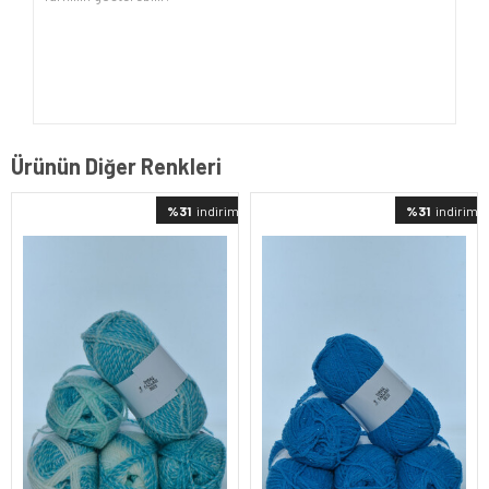
Ürünün Diğer Renkleri
%31
indirimli
%31
indirimli