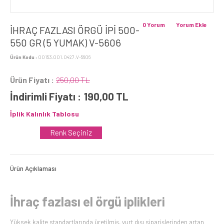
0 Yorum
Yorum Ekle
İHRAÇ FAZLASI ÖRGÜ İPİ 500-
550 GR (5 YUMAK) V-5606
Ürün Kodu :
00153.001.0427.V-5606
Ürün Fiyatı :
250,00 TL
İndirimli Fiyatı :
190,00
TL
İplik Kalınlık Tablosu
Renk Seçiniz
Ürün Açıklaması
İhraç fazlası el örgü iplikleri
Yüksek kalite standartlarında üretilmiş, yurt dışı siparişlerinden artan