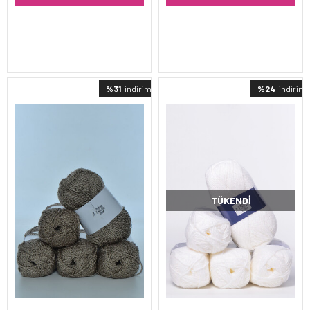
%31
indirimli
%24
indirimli
TÜKENDI