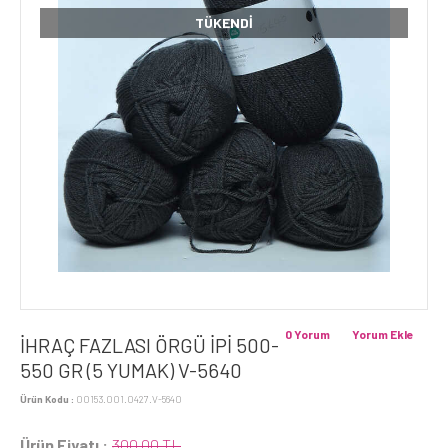
TÜKENDI
0 Yorum
Yorum Ekle
İHRAÇ FAZLASI ÖRGÜ İPİ 500-
550 GR (5 YUMAK) V-5640
Ürün Kodu :
00153.001.0427.V-5640
Ürün Fiyatı :
300,00 TL