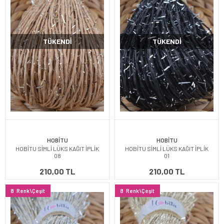
TÜKENDI
TÜKENDI
HOBİTU
HOBİTU
HOBİTU SİMLİ LÜKS KAĞIT İPLİK
HOBİTU SİMLİ LÜKS KAĞIT İPLİK
08
01
210,00 TL
210,00 TL
8
Renk\Çeşit
8
Renk\Çeşit