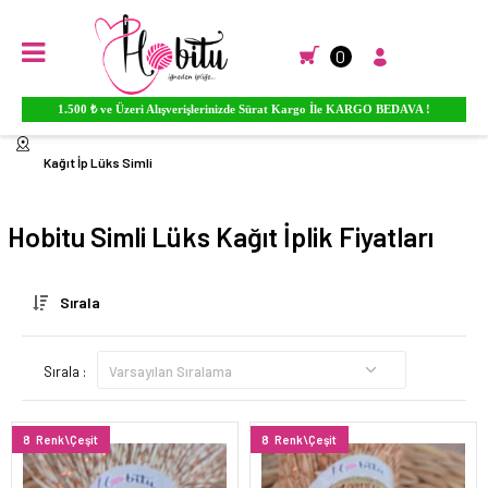
0
1.500 ₺ ve Üzeri Alışverişlerinizde Sürat Kargo İle KARGO BEDAVA !
Anasayfa
EL ÖRGÜ İPLİKLERİ
Hobitu El Örgü İpleri
Kağıt İp Lüks Simli
Hobitu Simli Lüks Kağıt İplik Fiyatları
Sırala
Sırala :
8
Renk\Çeşit
8
Renk\Çeşit