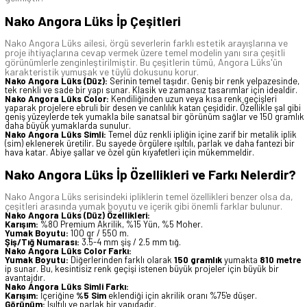
Nako Angora Lüks İp Çeşitleri
Nako Angora Lüks ailesi, örgü severlerin farklı estetik arayışlarına ve
proje ihtiyaçlarına cevap vermek üzere temel modelin yanı sıra çeşitli
görünümlerle zenginleştirilmiştir. Bu çeşitlerin tümü, Angora Lüks'ün
karakteristik yumuşak ve tüylü dokusunu korur.
Nako Angora Lüks (Düz):
Serinin temel taşıdır. Geniş bir renk yelpazesinde,
tek renkli ve sade bir yapı sunar. Klasik ve zamansız tasarımlar için idealdir.
Nako Angora Lüks Color:
Kendiliğinden uzun veya kısa renk geçişleri
yaparak projelere ebruli bir desen ve canlılık katan çeşididir. Özellikle şal gibi
geniş yüzeylerde tek yumakla bile sanatsal bir görünüm sağlar ve 150 gramlık
daha büyük yumaklarda sunulur.
Nako Angora Lüks Simli:
Temel düz renkli ipliğin içine zarif bir metalik iplik
(sim) eklenerek üretilir. Bu sayede örgülere ışıltılı, parlak ve daha fantezi bir
hava katar. Abiye şallar ve özel gün kıyafetleri için mükemmeldir.
Nako Angora Lüks İp Özellikleri ve Farkı Nelerdir?
Nako Angora Lüks serisindeki ipliklerin temel özellikleri benzer olsa da,
çeşitleri arasında yumak boyutu ve içerik gibi önemli farklar bulunur.
Nako Angora Lüks (Düz) Özellikleri:
Karışım:
%80 Premium Akrilik, %15 Yün, %5 Moher.
Yumak Boyutu:
100 gr / 550 m.
Şiş/Tığ Numarası:
3.5-4 mm şiş / 2.5 mm tığ.
Nako Angora Lüks Color Farkı:
Yumak Boyutu:
Diğerlerinden farklı olarak
150 gramlık
yumakta
810 metre
ip sunar. Bu, kesintisiz renk geçişi istenen büyük projeler için büyük bir
avantajdır.
Nako Angora Lüks Simli Farkı:
Karışım:
İçeriğine
%5 Sim
eklendiği için akrilik oranı %75'e düşer.
Görünüm:
Işıltılı ve parlak bir yapıdadır.