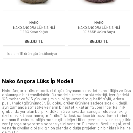
NAKO
NAKO
NAKO ANGORA LÜKS SİMLİ
NAKO ANGORA LÜKS SİMLİ
1199G Kese Kağıdı
10155SE Üzüm Suyu
85,00 TL
85,00 TL
Toplam 111 ürün görüntüleniyor.
Nako Angora Lüks İp Modeli
Nako Angora Lüks modeli, el örgü dünyasında zarafetin, hafifliğin ve lüks
dokunuşun bir temsilcisidir. Bu modelin temel karakteristiği, içeriğindeki
%5 moher ve %15 yün karışımının ipliğe kazandırdığı hafif tüylü, adeta
puslu (halo) görünümdür. Bu doku, örülen ürünlere sadece sıcaklık değil,
aynı zamanda sofistike ve narin bir estetik katar. "Süper İnce" kalınlık
grubunda yer alan bu iplik, dökümlü ve havadar sonuçlar elde etmek için
özel olarak tasarlanmıştır. "Lüks" ifadesi, sadece bir pazarlama terimi
olmanın ötesinde, ipliğin moher gibi değerli lifler içermesini ve ince işçilikle
zarif parçalar yaratma potansiyelini yansıtır. Bu model, özellikle şal, etol
ve narin giysiler gibi şıklığın ön planda olduğu projeler için bir klasik haline
gelmiştir.