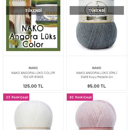
TÜKENDI
TÜKENDI
NAKO
NAKO
NAKO ANGORA LÜKS COLOR
NAKO ANGORA LÜKS SİMLİ
150 GR 81905
3468 Koyu Metalik Gri
125,00 TL
85,00 TL
23
Renk\Çeşit
62
Renk\Çeşit