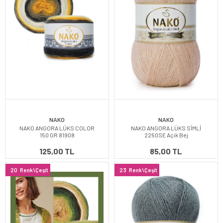
NAKO
NAKO
NAKO ANGORA LÜKS COLOR
NAKO ANGORA LÜKS SİMLİ
150 GR 81908
2250SE Açık Bej
125,00 TL
85,00 TL
20
Renk\Çeşit
23
Renk\Çeşit