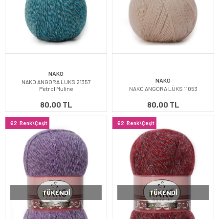
NAKO
NAKO
NAKO ANGORA LÜKS 21357
Petrol Muline
NAKO ANGORA LÜKS 11053
80,00 TL
80,00 TL
62
Renk\Çeşit
62
Renk\Çeşit
TÜKENDI
TÜKENDI