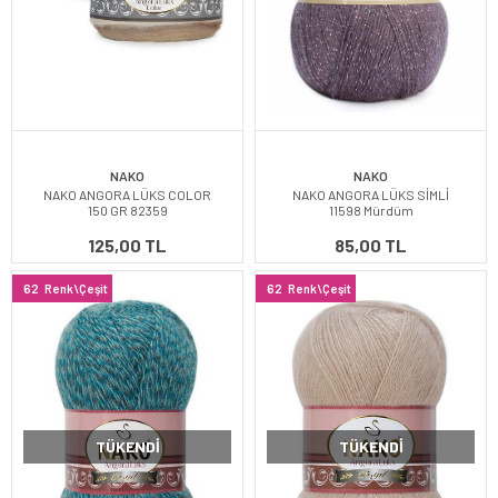
NAKO
NAKO
NAKO ANGORA LÜKS COLOR
NAKO ANGORA LÜKS SİMLİ
150 GR 82359
11598 Mürdüm
125,00 TL
85,00 TL
62
Renk\Çeşit
62
Renk\Çeşit
TÜKENDI
TÜKENDI