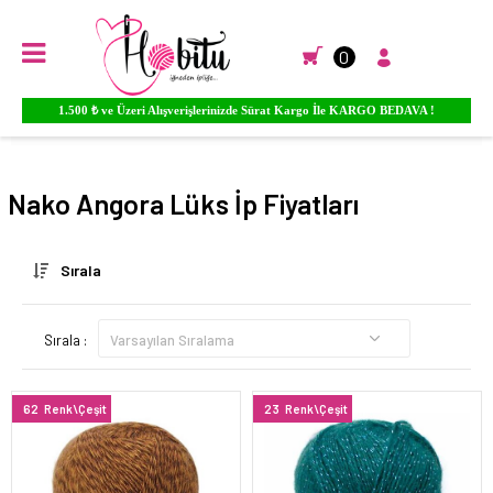
0
Ürünlere YORUM Yapın Para PUAN Kazanmaya Başlayın...
Anasayfa
EL ÖRGÜ İPLİKLERİ
Nako
Angora Lüks
Nako Angora Lüks İp Fiyatları
Sırala
Sırala :
62
Renk\Çeşit
23
Renk\Çeşit