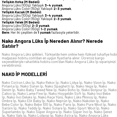
Yetişkin Hırka (M Beden):
Angora Lüks (100g): Yaklaşık
3-4 yumak
.
Angora Lüks Color (150g): Yaklaşık
2-3 yumak
.
Yetişkin Kazak (M Beden):
Angora Lüks (100g): Yaklaşık
3-4 yumak
.
Angora Lüks Color (150g): Yaklaşık
2-3 yumak
.
Yetişkin Yelek (M Beden):
Angora Lüks (100g):
2-3 yumak
.
Angora Lüks Color (150g):
1-2 yumak
.
Bere:
Her iki çeşitten de
1 yumak
fazlasıyla yeterlidir.
Nako Angora Lüks İp Nereden Alınır? Nerede
Satılır?
Nako Angora Lüks iplikleri, Türkiye’de hem online hem fiziksel tuhafiye hobi
mağazası hobitu.com’dan en uygun fiyatlarla alınır. Ücretsiz kargo
seçenekleriyle rahatlıkla hobitu.com'dan Nako Angora Lüks İp siparişinizi
verebilirsiniz.
NAKO İP
MODELLERİ
Nako Cotton Lüks İp
,
Nako Rekor İp
,
Nako Lidya İp
,
Nako Vizon İp
,
Nako
Pırlanta İp
,
Nako Saten İp
,
Nako Spaghetti İp
,
Nako Vega İp
,
Nako
Denim İp
,
Nako Baby Tweed New İp
,
Nako Boho İp
,
Nako Bonjour İp
,
Nako
Calico İp
,
Nako Lame Fine İp
,
Nako Hoşgeldin Soft İp
,
Nako İnci Bebe
İp
,
Nako İnci Deluks İp
,
Nako Keçe Yünü
,
Nako Lüks Minnoş İp
,
Nako
Ombre İp
,
Nako Elit Baby İp
,
Nako Neptün İp
,
Nako Nakolen İp
,
Nako
Bebe Color İp
,
Nako Bebe 100 İp
,
Nako Paris İp
,
Nako Pure Wool İp
,
Nako
Satürn İp
,
Nako Teddy İp
,
Nako Solare İp
,
Nako Sport Wool İp
,
Nako
Superlambs İp
,
Nako Süper Angora İp
,
Nako Süper İnci İp
,
Nako Şenet
İp
,
Nako Vals İp
,
Nako Lolipop İp
,
Nako Astra İp
,
Nako Angora Lüks