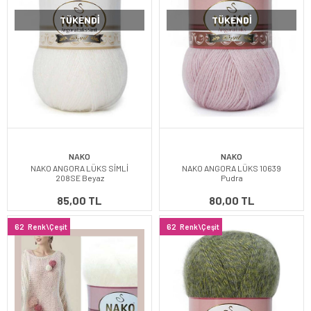
TÜKENDI
TÜKENDI
NAKO
NAKO
NAKO ANGORA LÜKS SİMLİ
NAKO ANGORA LÜKS 10639
208SE Beyaz
Pudra
85,00 TL
80,00 TL
62
Renk\Çeşit
62
Renk\Çeşit