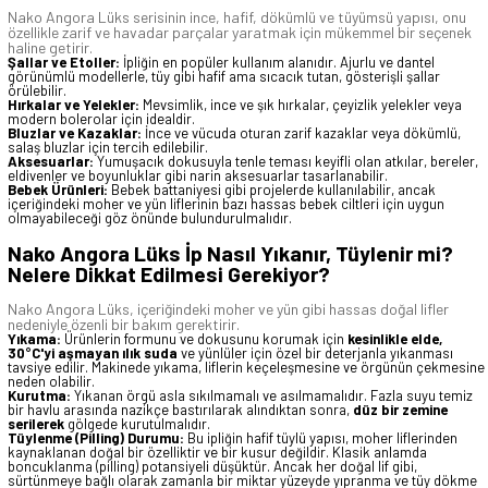
Nako Angora Lüks serisinin ince, hafif, dökümlü ve tüyümsü yapısı, onu
özellikle zarif ve havadar parçalar yaratmak için mükemmel bir seçenek
haline getirir.
Şallar ve Etoller:
İpliğin en popüler kullanım alanıdır. Ajurlu ve dantel
görünümlü modellerle, tüy gibi hafif ama sıcacık tutan, gösterişli şallar
örülebilir.
Hırkalar ve Yelekler:
Mevsimlik, ince ve şık hırkalar, çeyizlik yelekler veya
modern bolerolar için idealdir.
Bluzlar ve Kazaklar:
İnce ve vücuda oturan zarif kazaklar veya dökümlü,
salaş bluzlar için tercih edilebilir.
Aksesuarlar:
Yumuşacık dokusuyla tenle teması keyifli olan atkılar, bereler,
eldivenler ve boyunluklar gibi narin aksesuarlar tasarlanabilir.
Bebek Ürünleri:
Bebek battaniyesi gibi projelerde kullanılabilir, ancak
içeriğindeki moher ve yün liflerinin bazı hassas bebek ciltleri için uygun
olmayabileceği göz önünde bulundurulmalıdır.
Nako Angora Lüks İp Nasıl Yıkanır, Tüylenir mi?
Nelere Dikkat Edilmesi Gerekiyor?
Nako Angora Lüks, içeriğindeki moher ve yün gibi hassas doğal lifler
nedeniyle özenli bir bakım gerektirir.
Yıkama:
Ürünlerin formunu ve dokusunu korumak için
kesinlikle elde,
30°C'yi aşmayan ılık suda
ve yünlüler için özel bir deterjanla yıkanması
tavsiye edilir. Makinede yıkama, liflerin keçeleşmesine ve örgünün çekmesine
neden olabilir.
Kurutma:
Yıkanan örgü asla sıkılmamalı ve asılmamalıdır. Fazla suyu temiz
bir havlu arasında nazikçe bastırılarak alındıktan sonra,
düz bir zemine
serilerek
gölgede kurutulmalıdır.
Tüylenme (Pilling) Durumu:
Bu ipliğin hafif tüylü yapısı, moher liflerinden
kaynaklanan doğal bir özelliktir ve bir kusur değildir. Klasik anlamda
boncuklanma (pilling) potansiyeli düşüktür. Ancak her doğal lif gibi,
sürtünmeye bağlı olarak zamanla bir miktar yüzeyde yıpranma ve tüy dökme