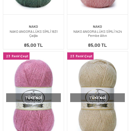
NAKO
NAKO
NAKO ANGORA LÜKS SİMLİ 1631
NAKO ANGORA LÜKS SİMLİ 1424
Çağla
Pembe Altın
85,00 TL
85,00 TL
23
Renk\Çeşit
23
Renk\Çeşit
TÜKENDI
TÜKENDI