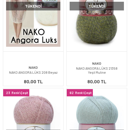
TÜKENDI
TÜKENDI
NAKO
NAKO
NAKO ANGORA LÜKS 21358
NAKO ANGORA LÜKS 208 Beyaz
Yeşil Muline
80,00 TL
80,00 TL
23
Renk\Çeşit
62
Renk\Çeşit