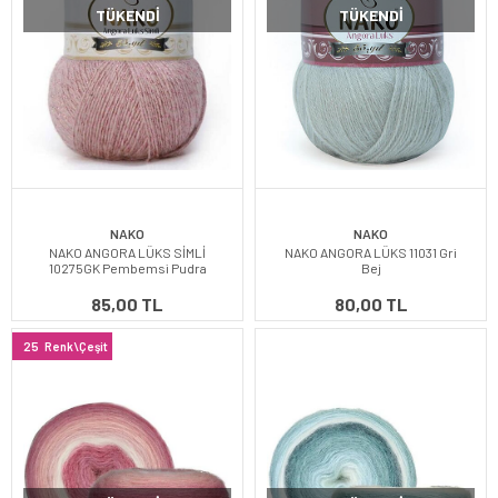
TÜKENDI
TÜKENDI
NAKO
NAKO
NAKO ANGORA LÜKS SİMLİ
NAKO ANGORA LÜKS 11031 Gri
10275GK Pembemsi Pudra
Bej
85,00 TL
80,00 TL
25
Renk\Çeşit