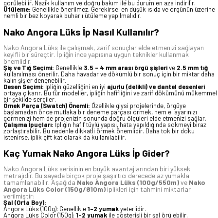
görülebilir. Nazik kullanım ve doğru bakım ile bu durum en aza indirilir.
Ütüleme:
Genellikle önerilmez. Gerekirse, en düşük ısıda ve örgünün üzerine
nemli bir bez koyarak buharlı ütüleme yapılmalıdır.
Nako Angora Lüks İp Nasıl Kullanılır?
Nako Angora Lüks ile çalışmak, zarif sonuçlar elde etmenizi sağlayan
keyifli bir süreçtir. İpliğin ince yapısına uygun teknikler kullanmak
önemlidir.
Şiş ve Tığ Seçimi:
Genellikle
3.5 - 4 mm arası örgü şişleri
ve
2.5 mm tığ
kullanılması önerilir. Daha havadar ve dökümlü bir sonuç için bir miktar daha
kalın şişler denenebilir.
Desen Seçimi:
İpliğin güzelliğini en iyi
ajurlu (delikli) ve dantel desenleri
ortaya çıkarır. Bu tür modeller, ipliğin hafifliğini ve zarif dökümünü mükemmel
bir şekilde sergiler.
Örnek Parça (Swatch) Önemli:
Özellikle giysi projelerinde, örgüye
başlamadan önce mutlaka bir deneme parçası örmek, hem el ayarınızı
görmenizi hem de projenizin sonunda doğru ölçüleri elde etmenizi sağlar.
Çalışma İpuçları:
İpliğin hafif tüylü yapısı, hata yapıldığında sökmeyi biraz
zorlaştırabilir. Bu nedenle dikkatli örmek önemlidir. Daha tok bir doku
istenirse, iplik çift kat olarak da kullanılabilir.
Kaç Yumak Nako Angora Lüks İp Gider?
Nako Angora Lüks serisinin en büyük avantajlarından biri yüksek
metrajıdır. Bu sayede birçok proje şaşırtıcı derecede az yumakla
tamamlanabilir. Aşağıda
Nako Angora Lüks (100g/550m)
ve
Nako
Angora Lüks Color (150g/810m)
iplikleri için tahmini miktarlar
verilmiştir:
Şal (Orta Boy):
Angora Lüks (100g): Genellikle
1-2 yumak
yeterlidir.
Angora Lüks Color (150g):
1-2 yumak
ile gösterişli bir şal örülebilir.