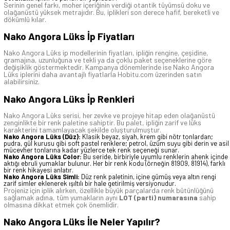
Serinin genel farkı, moher içeriğinin verdiği otantik tüyümsü doku ve
olağanüstü yüksek metrajıdır. Bu, iplikleri son derece hafif, bereketli ve
dökümlü kılar.
Nako Angora Lüks İp Fiyatları
Nako Angora Lüks ip modellerinin fiyatları, ipliğin rengine, çeşidine,
gramajına, uzunluğuna ve tekli ya da çoklu paket seçeneklerine göre
değişiklik göstermektedir. Kampanya dönemlerinde ise Nako Angora
Lüks iplerini daha avantajlı fiyatlarla Hobitu.com üzerinden satın
alabilirsiniz.
Nako Angora Lüks İp Renkleri
Nako Angora Lüks serisi, her zevke ve projeye hitap eden olağanüstü
zenginlikte bir renk paletine sahiptir. Bu palet, ipliğin zarif ve lüks
karakterini tamamlayacak şekilde oluşturulmuştur.
Nako Angora Lüks (Düz):
Klasik beyaz, siyah, krem gibi nötr tonlardan;
pudra, gül kurusu gibi soft pastel renklere; petrol, üzüm suyu gibi derin ve asil
mücevher tonlarına kadar yüzlerce tek renk seçeneği sunar.
Nako Angora Lüks Color:
Bu seride, birbiriyle uyumlu renklerin ahenk içinde
aktığı ebruli yumaklar bulunur. Her bir renk kodu (örneğin 81909, 81914), farklı
bir renk hikayesi anlatır.
Nako Angora Lüks Simli:
Düz renk paletinin, içine gümüş veya altın rengi
zarif simler eklenerek ışıltılı bir hale getirilmiş versiyonudur.
Projeniz için iplik alırken, özellikle büyük parçalarda renk bütünlüğünü
sağlamak adına, tüm yumakların aynı
LOT (parti) numarasına
sahip
olmasına dikkat etmek çok önemlidir.
Nako Angora Lüks İle Neler Yapılır?