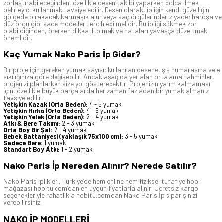
zorlaştırabileceğinden, özellikle desen takibi yaparken bolca ilmek
belirleyici kullanmak tavsiye edilir. Desen olarak, ipliğin kendi güzelliğini
gölgede bırakacak karmaşık ajur veya saç örgülerinden ziyade; haroşa ve
düz örgü gibi sade modeller tercih edilmelidir. Bu ipliği sökmek zor
olabildiğinden, örerken dikkatli olmak ve hataları yavaşça düzeltmek
önemlidir.
Kaç Yumak Nako Paris İp Gider?
Bir proje için gereken yumak sayısı; kullanılan desene, şiş numarasına ve el
sıkılığınıza göre değişebilir. Ancak aşağıda yer alan ortalama tahminler,
projenizi planlarken size yol gösterecektir. Projenizin yarım kalmaması
için, özellikle büyük parçalarda her zaman fazladan bir yumak almanız
tavsiye edilir.
Yetişkin Kazak (Orta Beden):
4 - 5 yumak
Yetişkin Hırka (Orta Beden):
4 - 6 yumak
Yetişkin Yelek (Orta Beden):
2 - 4 yumak
Atkı & Bere Takımı:
2 - 3 yumak
Orta Boy Bir Şal:
2 - 4 yumak
Bebek Battaniyesi (yaklaşık 75x100 cm):
3 - 5 yumak
Sadece Bere:
1 yumak
Standart Boy Atkı:
1 - 2 yumak
Nako Paris İp Nereden Alınır? Nerede Satılır?
Nako Paris iplikleri, Türkiye’de hem online hem fiziksel tuhafiye hobi
mağazası hobitu.com’dan en uygun fiyatlarla alınır. Ücretsiz kargo
seçenekleriyle rahatlıkla hobitu.com'dan Nako Paris İp siparişinizi
verebilirsiniz.
NAKO İP
MODELLERİ