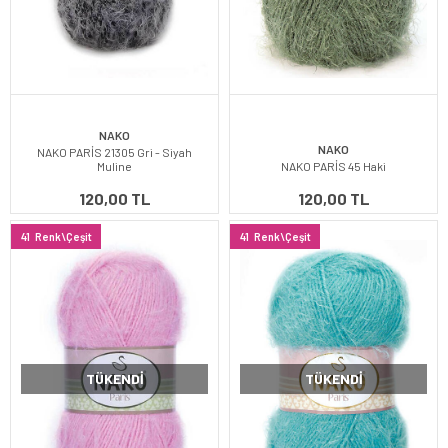
NAKO
NAKO
NAKO PARİS 21305 Gri - Siyah
Muline
NAKO PARİS 45 Haki
120,00 TL
120,00 TL
41
Renk\Çeşit
41
Renk\Çeşit
TÜKENDI
TÜKENDI