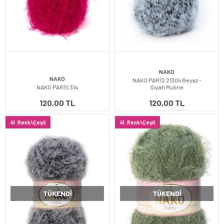
NAKO
NAKO
NAKO PARİS 21304 Beyaz -
NAKO PARİS 314
Siyah Muline
120,00 TL
120,00 TL
41
Renk\Çeşit
41
Renk\Çeşit
TÜKENDI
TÜKENDI