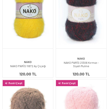
NAKO
NAKO
NAKO PARİS 21306 Kırmızı -
NAKO PARİS 11872 Ay Çiçeği
Siyah Muline
120,00 TL
120,00 TL
41
Renk\Çeşit
41
Renk\Çeşit