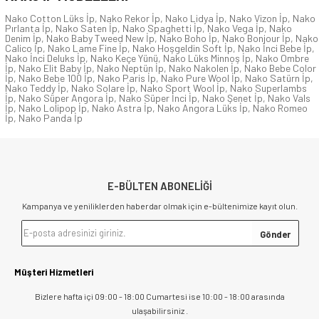
Nako Cotton Lüks İp
,
Nako Rekor İp
,
Nako Lidya İp
,
Nako Vizon İp
,
Nako
Pırlanta İp
,
Nako Saten İp
,
Nako Spaghetti İp
,
Nako Vega İp
,
Nako
Denim İp
,
Nako Baby Tweed New İp
,
Nako Boho İp
,
Nako Bonjour İp
,
Nako
Calico İp
,
Nako Lame Fine İp
,
Nako Hoşgeldin Soft İp
,
Nako İnci Bebe İp
,
Nako İnci Deluks İp
,
Nako Keçe Yünü
,
Nako Lüks Minnoş İp
,
Nako Ombre
İp
,
Nako Elit Baby İp
,
Nako Neptün İp
,
Nako Nakolen İp
,
Nako Bebe Color
İp
,
Nako Bebe 100 İp
,
Nako Paris İp
,
Nako Pure Wool İp
,
Nako Satürn İp
,
Nako Teddy İp
,
Nako Solare İp
,
Nako Sport Wool İp
,
Nako Superlambs
İp
,
Nako Süper Angora İp
,
Nako Süper İnci İp
,
Nako Şenet İp
,
Nako Vals
İp
,
Nako Lolipop İp
,
Nako Astra İp
,
Nako Angora Lüks İp
,
Nako Romeo
İp
,
Nako Panda İp
E-BÜLTEN ABONELİĞİ
Kampanya ve yeniliklerden haberdar olmak için e-bültenimize kayıt olun.
Müşteri Hizmetleri
Bizlere hafta içi 09:00 - 18:00 Cumartesi ise 10:00 - 18:00 arasında
ulaşabilirsiniz .