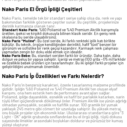
Nako Paris El Örgü İpliği Çeşitleri
Nako Paris, temelde tek bir standart seriye sahip olsa da, renk ve yapı
bakımından farklılık gösteren çeşitler sunar. Bu çeşitlilik, projelerinize
derinlik katmanıza olanak tanır.
Standart Nako Paris:
%60 Poliamid ve %40 Premium Akrilik karışımıyla
üretilen, ipeksi ve kirpikli dokusuyla bilinen klasik seridir. En geniş renk
skalasına bu seride ulaşabilirsiniz.
Nako Paris "Muline":
Bu özel seride, iki farklı renkteki iplik katı birlikte
bükülür. Bu teknik, örgüye kendiliğinden derinlikli, hafif "tüvit" benzeri bir
görünüm ve sofistike bir renk geçişi kazandırır. Karmaşık renk çalışması
yapmadan zengin bir doku elde etmek için idealdir.
Nako Paris Bebe:
Bu, standart seriden farklı bir üründür. Daha kalın, daha
dolgun ve peluş bir yapıya sahiptir. İçeriği ve metrajı (100 gr'da ~175 m) farklıdır
ve özellikle bebek ürünleri için tasarlanmıştır. Bu iki ipliğin farklı projeler için
geliştirildiğini unutmamak önemlidir.
Nako Paris İp Özellikleri ve Farkı Nelerdir?
Nako Paris'in benzersiz karakteri, özenle tasarlanmış malzeme profilinde
gizlidir. İpliğin %60 Poliamid ve %40 Premium Akrilik'ten oluşan elyaf
karışımı, ona hem estetik hem de performans avantajları sağlar.
Poliamid, ipliğe dayanıklılık, esneklik ve hafif bir parlaklık katarken, narin
tüylü lifleri güçlendirerek dökülmeyi önler. Premium Akrilik ise yünün ağırlığı
olmadan yumuşaklık, sıcaklık ve hafiflik sunar. 100 gramlık bir yumak
yaklaşık 245 metre gibi cömert bir uzunluğa sahiptir. Bu yüksek metraj,
onu büyük projeler için ekonomik kılar. Uluslararası standartlara göre "3
Light - DK" ağırlık grubunda sınıflandırılan bu el örgü ipliği, tüylü dokusu
sayesinde ilmekler arasındaki boşlukları doldurur ve pürüzsüz bir kumaş
yüzeyi oluşturur.