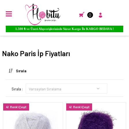
0
Ürünlere YORUM Yapın Para PUAN Kazanmaya Başlayın...
Anasayfa
EL ÖRGÜ İPLİKLERİ
Nako
Paris
Nako Paris İp Fiyatları
Sırala
Sırala :
41
Renk\Çeşit
41
Renk\Çeşit