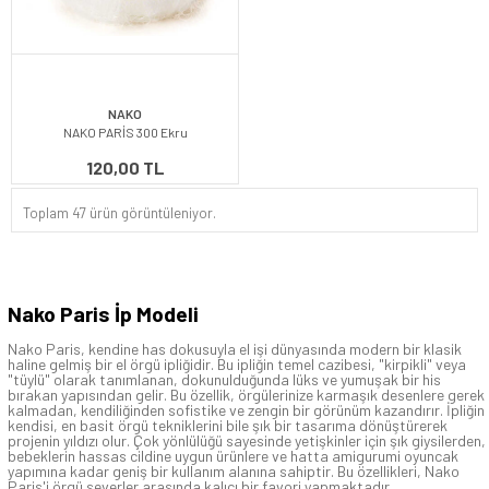
NAKO
NAKO PARİS 300 Ekru
120,00 TL
Toplam 47 ürün görüntüleniyor.
Nako Paris İp Modeli
Nako Paris, kendine has dokusuyla el işi dünyasında modern bir klasik
haline gelmiş bir el örgü ipliğidir. Bu ipliğin temel cazibesi, "kirpikli" veya
"tüylü" olarak tanımlanan, dokunulduğunda lüks ve yumuşak bir his
bırakan yapısından gelir. Bu özellik, örgülerinize karmaşık desenlere gerek
kalmadan, kendiliğinden sofistike ve zengin bir görünüm kazandırır. İpliğin
kendisi, en basit örgü tekniklerini bile şık bir tasarıma dönüştürerek
projenin yıldızı olur. Çok yönlülüğü sayesinde yetişkinler için şık giysilerden,
bebeklerin hassas cildine uygun ürünlere ve hatta amigurumi oyuncak
yapımına kadar geniş bir kullanım alanına sahiptir. Bu özellikleri, Nako
Paris'i örgü severler arasında kalıcı bir favori yapmaktadır.