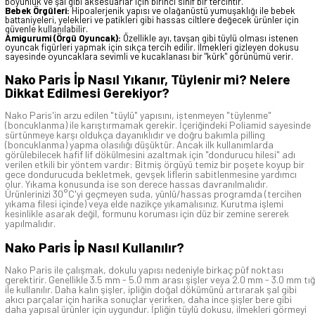
boyunluk ve şal gibi aksesuarlar için birinci sınıf bir tercihtir.
Bebek Örgüleri:
Hipoalerjenik yapısı ve olağanüstü yumuşaklığı ile bebek
battaniyeleri, yelekleri ve patikleri gibi hassas ciltlere değecek ürünler için
güvenle kullanılabilir.
Amigurumi (Örgü Oyuncak):
Özellikle ayı, tavşan gibi tüylü olması istenen
oyuncak figürleri yapmak için sıkça tercih edilir. İlmekleri gizleyen dokusu
sayesinde oyuncaklara sevimli ve kucaklanası bir "kürk" görünümü verir.
Nako Paris İp Nasıl Yıkanır, Tüylenir mi? Nelere
Dikkat Edilmesi Gerekiyor?
Nako Paris'in arzu edilen "tüylü" yapısını, istenmeyen "tüylenme"
(boncuklanma) ile karıştırmamak gerekir. İçeriğindeki Poliamid sayesinde
sürtünmeye karşı oldukça dayanıklıdır ve doğru bakımla pilling
(boncuklanma) yapma olasılığı düşüktür. Ancak ilk kullanımlarda
görülebilecek hafif lif dökülmesini azaltmak için "dondurucu hilesi" adı
verilen etkili bir yöntem vardır: Bitmiş örgüyü temiz bir poşete koyup bir
gece dondurucuda bekletmek, gevşek liflerin sabitlenmesine yardımcı
olur. Yıkama konusunda ise son derece hassas davranılmalıdır.
Ürünlerinizi 30°C'yi geçmeyen suda, yünlü/hassas programda (tercihen
yıkama filesi içinde) veya elde nazikçe yıkamalısınız. Kurutma işlemi
kesinlikle asarak değil, formunu koruması için düz bir zemine sererek
yapılmalıdır.
Nako Paris İp Nasıl Kullanılır?
Nako Paris ile çalışmak, dokulu yapısı nedeniyle birkaç püf noktası
gerektirir. Genellikle 3.5 mm - 5.0 mm arası şişler veya 2.0 mm - 3.0 mm tığ
ile kullanılır. Daha kalın şişler, ipliğin doğal dökümünü artırarak şal gibi
akıcı parçalar için harika sonuçlar verirken, daha ince şişler bere gibi
daha yapısal ürünler için uygundur. İpliğin tüylü dokusu, ilmekleri görmeyi