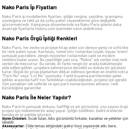
Nako Paris İp Fiyatları
Nako Paris ip modellerinin fiyatları, ipliğin rengine, çeşidine, gramajına,
uzunluğuna ve tekli ya da çoklu paket seçeneklerine göre değişiklik
göstermektedir. Kampanya dönemlerinde ise Nako Paris iplerini daha
avantajlı fiyatlarla Hobitu.com üzerinden satın alabilirsiniz.
Nako Paris Örgü İpliği Renkleri
Nako Paris, her zevke ve projeye hitap eden son derece geniş ve sofistike
bir renk paleti sunar. Kartelası, temel nötr tonlardan (siyah, beyaz, krem)
yumuşak pastellere, zengin mücevher tonlarından canlı ve modern
renklere kadar uzanır. Bu çeşitliliğin yanı sıra, "Muline" adı verilen özel renk
serileri de mevcuttur. Bu seride, iki farklı rengin bir arada bükülmesiyle
elde edilen iplikler, projelere zahmetsizce derinlikli ve dokulu bir görünüm
katar. Büyük bir proje planlarken dikkat edilmesi gereken en önemli nokta
"Parti No" veya "Lot No" uyumudur. Farklı boyama partilerinden gelen
iplikler arasında hafif ton farklılıkları olabileceğinden, projeniz için gerekli
tüm yumakları tek seferde ve aynı parti numarasından almanız, renk
bütünlüğünü garantiler.
Nako Paris İle Neler Yapılır?
Nako Paris'in yumuşak dokusu, hafifliği ve şık görünümü, onu sayısız örgü
projesi için mükemmel bir aday yapar. İpliğin özellikleri, belirli ürünlerde
kendini en iyi şekilde gösterir.
Giyim Ürünleri:
Sıcak tutan, lüks görünümlü hırkalar, kazaklar ve yelekler için
idealdir.
Aksesuarlar:
Cilde temas ettiğindeki ipeksi hissi sayesinde atkı, bere,