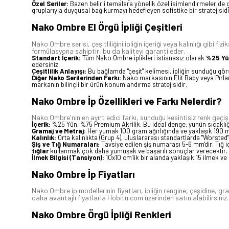
Özel Seriler:
Bazen belirli temalara yönelik özel isimlendirmeler de gö
gruplarıyla duygusal bağ kurmayı hedefleyen sofistike bir stratejisidi
Nako Ombre El Örgü İpliği Çeşitleri
Nako Ombre serisi, çeşitliliğini ipliğin içeriği veya kalınlığı gibi
formülasyona sahiptir, bu da kaliteyi garanti eder.
Standart İçerik:
Tüm Nako Ombre iplikleri istisnasız olarak
%25 Yü
edersiniz.
Çeşitlilik Anlayışı:
Bu bağlamda "çeşit" kelimesi, ipliğin sunduğu görs
Diğer Nako Serilerinden Farkı:
Nako markasının Elit Baby veya Pırlanta
markanın bilinçli bir ürün konumlandırma stratejisidir.
Nako Ombre İp Özellikleri ve Farkı Nelerdir?
Nako Ombre'nin en ayırt edici farkı, sunduğu kesintisiz renk geçişler
İçerik:
%25 Yün, %75 Premium Akrilik. Bu ideal denge, yünün sıcaklığını v
Gramaj ve Metraj:
Her yumak 100 gram ağırlığında ve yaklaşık 190 
Kalınlık:
Orta kalınlıkta (Grup 4), uluslararası standartlarda "Worsted" 
Şiş ve Tığ Numaraları:
Tavsiye edilen şiş numarası 5-6 mm'dir. Tığ iç
tığlar
kullanmak çok daha yumuşak ve başarılı sonuçlar verecektir.
İlmek Bilgisi (Tansiyon):
10x10 cm'lik bir alanda yaklaşık 15 ilmek v
Nako Ombre İp Fiyatları
Nako Ombre ip modellerinin fiyatları, ipliğin rengine, çeşidine,
daha avantajlı fiyatlarla Hobitu.com üzerinden satın alabilirsiniz.
Nako Ombre Örgü İpliği Renkleri