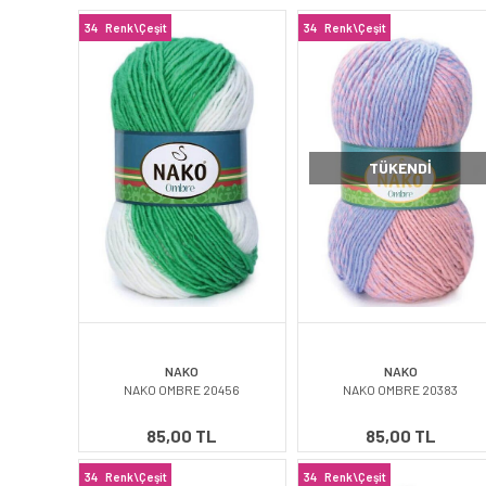
34
Renk\Çeşit
34
Renk\Çeşit
TÜKENDI
NAKO
NAKO
NAKO OMBRE 20456
NAKO OMBRE 20383
85,00 TL
85,00 TL
34
Renk\Çeşit
34
Renk\Çeşit