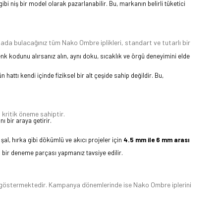
bi niş bir model olarak pazarlanabilir. Bu, markanın belirli tüketici
iyasada bulacağınız tüm Nako Ombre iplikleri, standart ve tutarlı bir
k kodunu alırsanız alın, aynı doku, sıcaklık ve örgü deneyimini elde
hattı kendi içinde fiziksel bir alt çeşide sahip değildir. Bu,
n kritik öneme sahiptir.
ı bir araya getirir.
 şal, hırka gibi dökümlü ve akıcı projeler için
4.5 mm ile 6 mm arası
k bir deneme parçası yapmanız tavsiye edilir.
lik göstermektedir. Kampanya dönemlerinde ise Nako Ombre iplerini