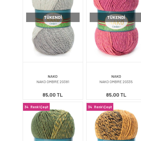
TÜKENDI
TÜKENDI
NAKO
NAKO
NAKO OMBRE 20381
NAKO OMBRE 20335
85,00 TL
85,00 TL
34
Renk\Çeşit
34
Renk\Çeşit