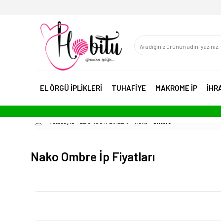
EL ÖRGÜ İPLİKLERİ
TUHAFİYE
MAKROME İP
İHR
Anasayfa
EL ÖRGÜ İPLİKLERİ
Nako
Ombre
Nako Ombre İp Fiyatları