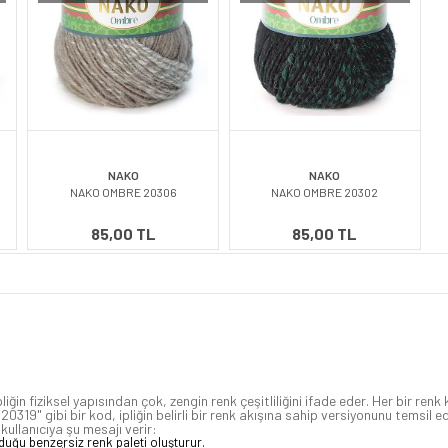
NAKO
NAKO
NAKO OMBRE 20306
NAKO OMBRE 20302
85,00 TL
85,00 TL
n fiziksel yapısından çok, zengin renk çeşitliliğini ifade eder. Her bir ren
e 20319" gibi bir kod, ipliğin belirli bir renk akışına sahip versiyonunu tems
kullanıcıya şu mesajı verir:
olduğu benzersiz renk paleti oluşturur.