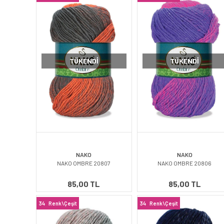
TÜKENDI
TÜKENDI
NAKO
NAKO
NAKO OMBRE 20807
NAKO OMBRE 20806
85,00 TL
85,00 TL
34
Renk\Çeşit
34
Renk\Çeşit