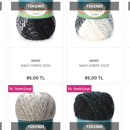
TÜKENDI
TÜKENDI
NAKO
NAKO
NAKO OMBRE 20314
NAKO OMBRE 20313
85,00 TL
85,00 TL
34
Renk\Çeşit
34
Renk\Çeşit
TÜKENDI
TÜKENDI