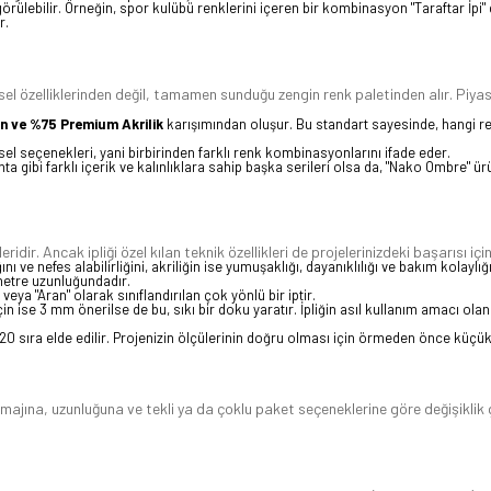
rülebilir. Örneğin, spor kulübü renklerini içeren bir kombinasyon "Taraftar İpi" gi
r.
 fiziksel özelliklerinden değil, tamamen sunduğu zengin renk paletinden alır. P
n ve %75 Premium Akrilik
karışımından oluşur. Bu standart sayesinde, hangi ren
el seçenekleri, yani birbirinden farklı renk kombinasyonlarını ifade eder.
 gibi farklı içerik ve kalınlıklara sahip başka serileri olsa da, "Nako Ombre" ürün 
idir. Ancak ipliği özel kılan teknik özellikleri de projelerinizdeki başarısı içi
e nefes alabilirliğini, akriliğin ise yumuşaklığı, dayanıklılığı ve bakım kolaylığın
metre uzunluğundadır.
veya "Aran" olarak sınıflandırılan çok yönlü bir iptir.
in ise 3 mm önerilse de bu, sıkı bir doku yaratır. İpliğin asıl kullanım amacı olan
e 20 sıra elde edilir. Projenizin ölçülerinin doğru olması için örmeden önce küçü
 gramajına, uzunluğuna ve tekli ya da çoklu paket seçeneklerine göre değişik