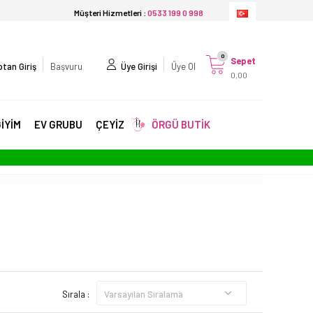
Müşteri Hizmetleri :
0533 199 0 998
0
Sepet
tan Giriş
Başvuru
Üye Girişi
Üye Ol
0,00
İYİM
EV GRUBU
ÇEYİZ
ÖRGÜ BUTİK
Sırala :