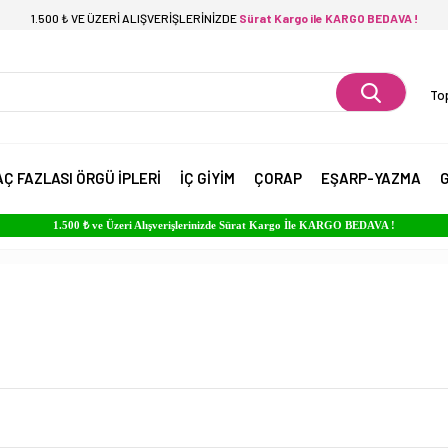
1.500 ₺ VE ÜZERİ ALIŞVERİŞLERİNİZDE
Sürat Kargo ile KARGO BEDAVA !
Top
AÇ FAZLASI ÖRGÜ İPLERİ
İÇ GİYİM
ÇORAP
EŞARP-YAZMA
G
1.500 ₺ ve Üzeri Alışverişlerinizde Sürat Kargo İle KARGO BEDAVA !