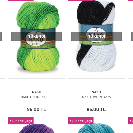
TÜKENDI
TÜKENDI
NAKO
NAKO
NAKO OMBRE 20805
NAKO OMBRE 4375
85,00 TL
85,00 TL
34
Renk\Çeşit
34
Renk\Çeşit
3