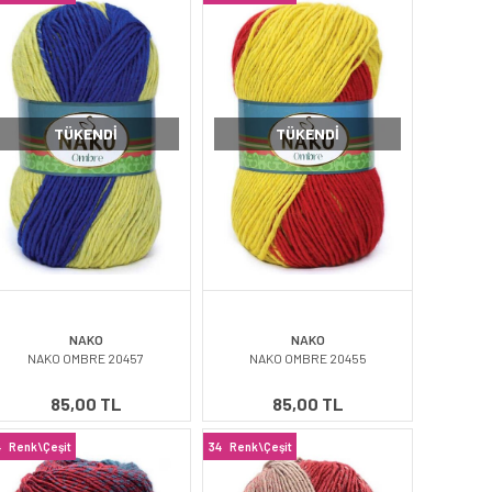
TÜKENDI
TÜKENDI
NAKO
NAKO
NAKO OMBRE 20457
NAKO OMBRE 20455
85,00 TL
85,00 TL
4
Renk\Çeşit
34
Renk\Çeşit