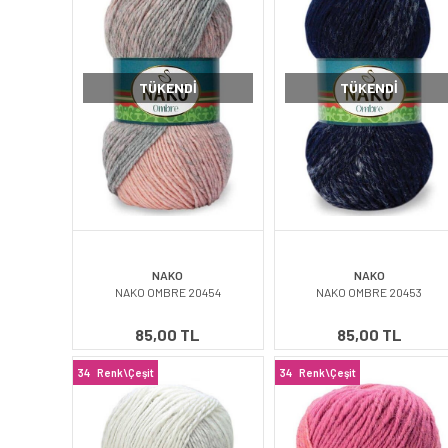
TÜKENDI
TÜKENDI
NAKO
NAKO
NAKO OMBRE 20454
NAKO OMBRE 20453
85,00 TL
85,00 TL
34
Renk\Çeşit
34
Renk\Çeşit