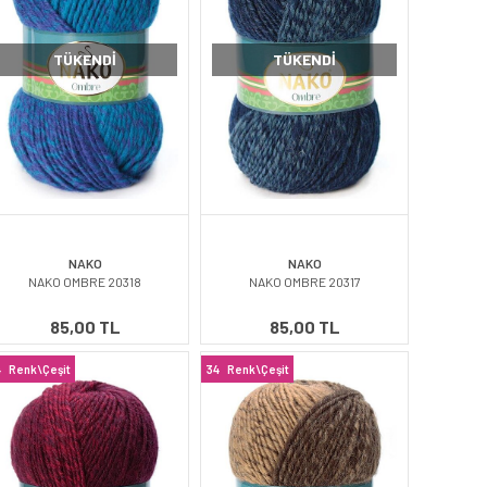
TÜKENDI
TÜKENDI
NAKO
NAKO
NAKO OMBRE 20318
NAKO OMBRE 20317
85,00 TL
85,00 TL
4
Renk\Çeşit
34
Renk\Çeşit