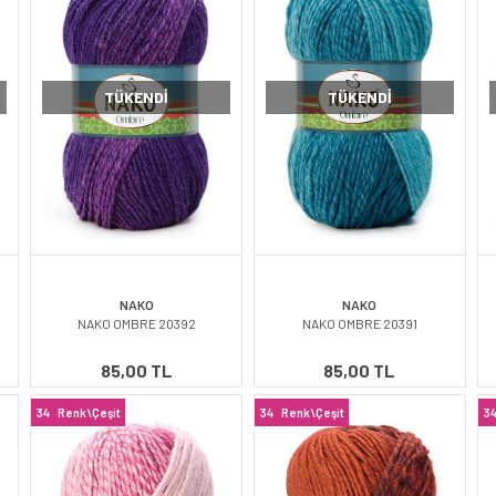
TÜKENDI
TÜKENDI
NAKO
NAKO
NAKO OMBRE 20392
NAKO OMBRE 20391
85,00 TL
85,00 TL
34
Renk\Çeşit
34
Renk\Çeşit
3