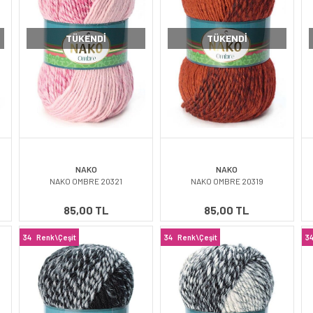
TÜKENDI
TÜKENDI
NAKO
NAKO
NAKO OMBRE 20321
NAKO OMBRE 20319
85,00 TL
85,00 TL
34
Renk\Çeşit
34
Renk\Çeşit
3