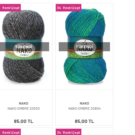
4
Renk\Çeşit
34
Renk\Çeşit
TÜKENDI
TÜKENDI
NAKO
NAKO
NAKO OMBRE 20300
NAKO OMBRE 20804
85,00 TL
85,00 TL
4
Renk\Çeşit
34
Renk\Çeşit