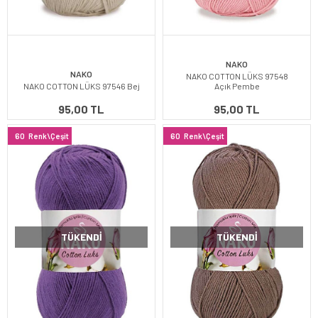
NAKO
NAKO
NAKO COTTON LÜKS 97548
NAKO COTTON LÜKS 97546 Bej
Açık Pembe
95,00 TL
95,00 TL
60
Renk\Çeşit
60
Renk\Çeşit
TÜKENDI
TÜKENDI