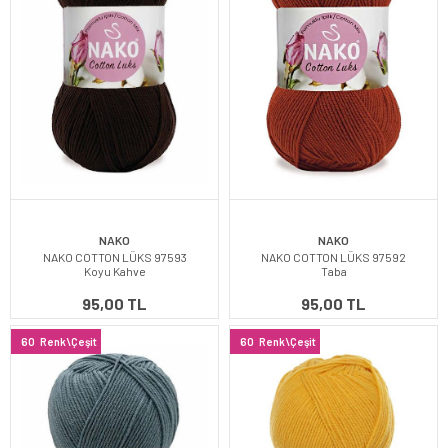
NAKO
NAKO
NAKO COTTON LÜKS 97593
NAKO COTTON LÜKS 97592
Koyu Kahve
Taba
95,00 TL
95,00 TL
60
Renk\Çeşit
60
Renk\Çeşit