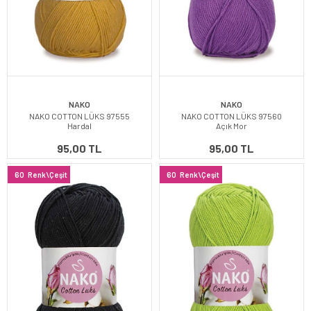
NAKO
NAKO
NAKO COTTON LÜKS 97555
NAKO COTTON LÜKS 97560
Hardal
Açık Mor
95,00 TL
95,00 TL
60
Renk\Çeşit
60
Renk\Çeşit