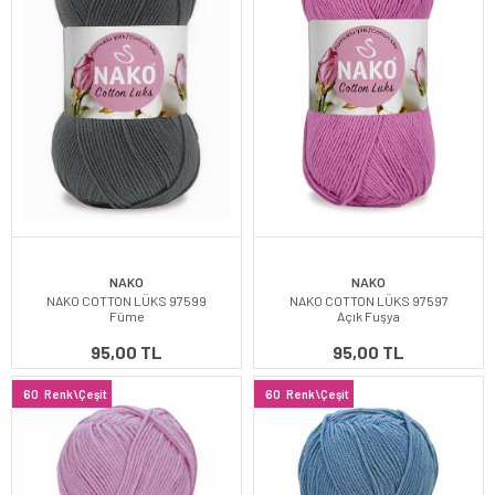
NAKO
NAKO
NAKO COTTON LÜKS 97599
NAKO COTTON LÜKS 97597
Füme
Açık Fuşya
95,00 TL
95,00 TL
60
Renk\Çeşit
60
Renk\Çeşit