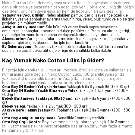
Nako Cotton Lüks, dengeli yapısı ve orta kalınlığı sayesinde son derece
geniş bir proje yelpazesine hitap eden, çok yönlü bir el örgü ipliğidir. İpliğin
özellikleri, onu hem giyim eşyaları hem de hobi ürünleri için ideal kılar.
Yetişkin ve Çocuk Giyim:
Nefes alabilen pamuk içeriği sayesinde özellikle
ilkbahar, yaz ve sonbahar aylarına uygun hırka, yelek, bluz, tunik ve elbise gibi
projeler için mükemmeldir.
Amigurumi Oyuncaklar:
Sıkı bükümü ve net ilmek yapısı sayesinde
amigurumi sanatçıları arasında oldukça popülerdir. Premium akrilik içeriği,
oyuncağın formunu korumasına ve dayanıklı olmasına yardımcı olur.
Aksesuarlar:
Zarif şallar, fularlar, mevsimlik atkılar, yazlık örgü çantalar ve
şapkalar gibi birçok aksesuar bu iple tasarlanabilir.
Ev Dekorasyonu:
Modern ev tekstili ürünleri olan kırlent kılıfları, runner'lar,
suplalar ve çeşitli dekoratif objeler için de rahatlıkla kullanılabilir.
Kaç Yumak Nako Cotton Lüks İp Gider?
Bir proje için gereken iplik miktarı; modele, örgü sıklığına ve kullanılan şiş
numarasına göre değişir. Nako Cotton Lüks, 100 gramlık yumağında
yaklaşık 210 metre iplik barındırır. Aşağıda, standart ölçülere göre
hazırlanmış tahmini yumak miktarları listelenmiştir:
Orta Boy (M Beden) Yetişkin Hırkası:
Yaklaşık 5 ila 6 yumak (500 - 600 gr).
Orta Boy (M Beden) Yazlık Bluz veya Yelek:
Yaklaşık 3 ila 4 yumak (300 -
400 gr).
Bebek Battaniyesi (yaklaşık 90x90 cm):
Yaklaşık 4 ila 5 yumak (400 - 500
gr).
Bebek Yeleği:
Yaklaşık 1 ila 2 yumak (100 - 200 gr).
Atkı ve Bere Takımı (Yetişkin):
Toplamda yaklaşık 2 ila 3 yumak (200 - 300
gr).
Orta Boy Amigurumi Oyuncak:
Genellikle 1 yumak yeterlidir.
Orta Boy Örgü Çanta:
Boyut ve modele bağlı olarak yaklaşık 2 ila 3 yumak.
İplik yetmemesi riskine karşı projenize başlarken bir yumak fazla almanız
her zaman iyi bir fikirdir.