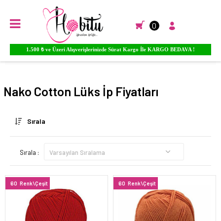
0
Ürünlere YORUM Yapın Para PUAN Kazanmaya Başlayın...
Anasayfa
EL ÖRGÜ İPLİKLERİ
Nako
Cotton Lüks
Nako Cotton Lüks İp Fiyatları
Sırala
Sırala :
60
Renk\Çeşit
60
Renk\Çeşit