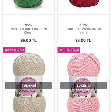
NAKO
NAKO
NAKO COTTON LÜKS 97576
NAKO COTTON LÜKS 97584
Çimen
Vişne
95,00 TL
95,00 TL
60
Renk\Çeşit
60
Renk\Çeşit
TÜKENDI
TÜKENDI