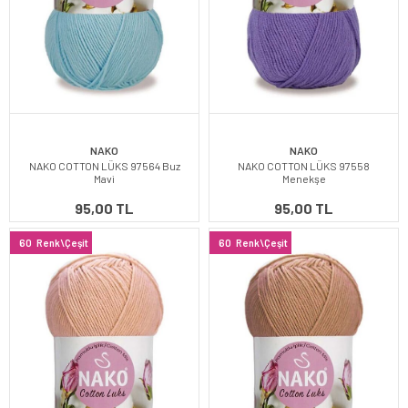
NAKO
NAKO
NAKO COTTON LÜKS 97564 Buz
NAKO COTTON LÜKS 97558
Mavi
Menekşe
95,00 TL
95,00 TL
60
Renk\Çeşit
60
Renk\Çeşit