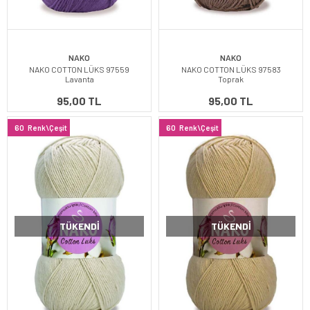
NAKO
NAKO
NAKO COTTON LÜKS 97559
NAKO COTTON LÜKS 97583
Lavanta
Toprak
95,00 TL
95,00 TL
60
Renk\Çeşit
60
Renk\Çeşit
TÜKENDI
TÜKENDI