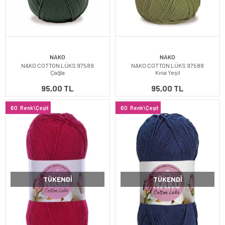
NAKO
NAKO
NAKO COTTON LÜKS 97589
NAKO COTTON LÜKS 97588
Çağla
Kına Yeşil
95,00 TL
95,00 TL
60
Renk\Çeşit
60
Renk\Çeşit
TÜKENDI
TÜKENDI