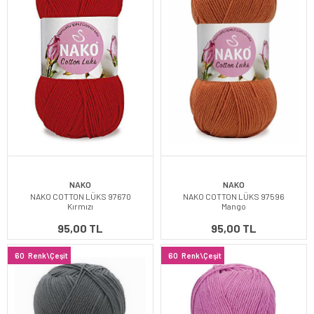
NAKO
NAKO
NAKO COTTON LÜKS 97670
NAKO COTTON LÜKS 97596
Kırmızı
Mango
95,00 TL
95,00 TL
60
Renk\Çeşit
60
Renk\Çeşit