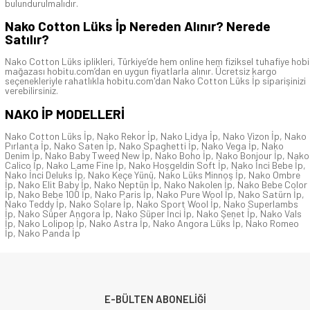
bulundurulmalıdır.
Nako Cotton Lüks İp Nereden Alınır? Nerede
Satılır?
Nako Cotton Lüks iplikleri, Türkiye’de hem online hem fiziksel tuhafiye hobi
mağazası hobitu.com’dan en uygun fiyatlarla alınır. Ücretsiz kargo
seçenekleriyle rahatlıkla hobitu.com'dan Nako Cotton Lüks İp siparişinizi
verebilirsiniz.
NAKO İP
MODELLERİ
Nako Cotton Lüks İp
,
Nako Rekor İp
,
Nako Lidya İp
,
Nako Vizon İp
,
Nako
Pırlanta İp
,
Nako Saten İp
,
Nako Spaghetti İp
,
Nako Vega İp
,
Nako
Denim İp
,
Nako Baby Tweed New İp
,
Nako Boho İp
,
Nako Bonjour İp
,
Nako
Calico İp
,
Nako Lame Fine İp
,
Nako Hoşgeldin Soft İp
,
Nako İnci Bebe İp
,
Nako İnci Deluks İp
,
Nako Keçe Yünü
,
Nako Lüks Minnoş İp
,
Nako Ombre
İp
,
Nako Elit Baby İp
,
Nako Neptün İp
,
Nako Nakolen İp
,
Nako Bebe Color
İp
,
Nako Bebe 100 İp
,
Nako Paris İp
,
Nako Pure Wool İp
,
Nako Satürn İp
,
Nako Teddy İp
,
Nako Solare İp
,
Nako Sport Wool İp
,
Nako Superlambs
İp
,
Nako Süper Angora İp
,
Nako Süper İnci İp
,
Nako Şenet İp
,
Nako Vals
İp
,
Nako Lolipop İp
,
Nako Astra İp
,
Nako Angora Lüks İp
,
Nako Romeo
İp
,
Nako Panda İp
E-BÜLTEN ABONELİĞİ