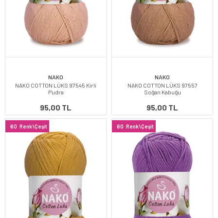
NAKO
NAKO
NAKO COTTON LÜKS 97545 Kirli
NAKO COTTON LÜKS 97557
Pudra
Soğan Kabuğu
95,00 TL
95,00 TL
60
Renk\Çeşit
60
Renk\Çeşit