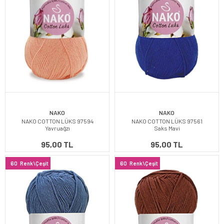
NAKO
NAKO
NAKO COTTON LÜKS 97594
NAKO COTTON LÜKS 97561
Yavruağzı
Saks Mavi
95,00 TL
95,00 TL
60
Renk\Çeşit
60
Renk\Çeşit