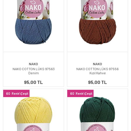
NAKO
NAKO
NAKO COTTON LÜKS 97563
NAKO COTTON LÜKS 97556
Denim
Kızıl Kahve
95,00 TL
95,00 TL
60
Renk\Çeşit
60
Renk\Çeşit