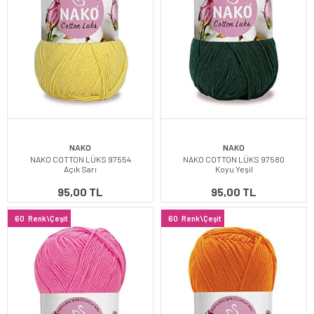
NAKO
NAKO
NAKO COTTON LÜKS 97554
NAKO COTTON LÜKS 97580
Açık Sarı
Koyu Yeşil
95,00 TL
95,00 TL
60
Renk\Çeşit
60
Renk\Çeşit