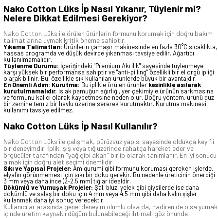
Nako Cotton Lüks İp Nasıl Yıkanır, Tüylenir mi?
Nelere Dikkat Edilmesi Gerekiyor?
Nako Cotton Lüks ile örülen ürünlerin formunu korumak için doğru bakım
talimatlarına uymak kritik öneme sahiptir.
Yıkama Talimatları:
Ürünlerin çamaşır makinesinde en fazla 30°C sıcaklıkta,
hassas programda ve düşük devirde yıkanması tavsiye edilir. Ağartıcı
kullanılmamalıdır.
Tüylenme Durumu:
İçeriğindeki "Premium Akrilik" sayesinde tüylenmeye
karşı yüksek bir performansa sahiptir ve "anti-pilling" özellikli bir el örgü ipliği
olarak bilinir. Bu, özellikle sık kullanılan ürünlerde büyük bir avantajdır.
En Önemli Adım: Kurutma:
Bu iplikle örülen ürünler
kesinlikle asılarak
kurutulmamalıdır.
Islak pamuğun ağırlığı, yer çekimiyle ürünün sarkmasına
ve formunu kalıcı olarak kaybetmesine neden olur. Doğru yöntem, ürünü düz
bir zemine temiz bir havlu üzerine sererek kurutmaktır. Kurutma makinesi
kullanımı tavsiye edilmez.
Nako Cotton Lüks İp Nasıl Kullanılır?
Nako Cotton Lüks ile çalışmak, pürüzsüz yapısı sayesinde oldukça keyifli
bir deneyimdir. İplik, şiş veya tığ üzerinde rahatça hareket eder ve
örgücüler tarafından "yağ gibi akan" bir ip olarak tanımlanır. En iyi sonucu
almak için doğru alet seçimi önemlidir.
Sıkı ve Yapısal Projeler:
Amigurumi gibi formunu koruması gereken işlerde,
elyafın görünmemesi için sıkı bir doku gerekir. Bu nedenle üreticinin önerdiği
3 mm veya daha ince (2-2.5 mm) tığlar idealdir.
Dökümlü ve Yumuşak Projeler:
Şal, bluz, yelek gibi giysilerde ise daha
dökümlü ve salaş bir doku için 4 mm veya 4.5 mm gibi daha kalın şişler
kullanmak daha iyi sonuç verecektir.
Kullanıcılar arasında genel deneyim olumlu olsa da, nadiren de olsa yumak
içinde üretim kaynaklı düğüm bulunabileceği ihtimali göz önünde