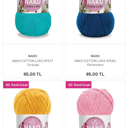
NAKO
NAKO
NAKO COTTON LÜKS 97577
NAKO COTTON LÜKS 97562
Turkuaz
Parlement
95,00 TL
95,00 TL
60
Renk\Çeşit
60
Renk\Çeşit