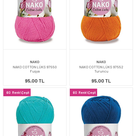
NAKO
NAKO
NAKO COTTON LÜKS 97550
NAKO COTTON LÜKS 97552
Fuşya
Turuncu
95,00 TL
95,00 TL
60
Renk\Çeşit
60
Renk\Çeşit