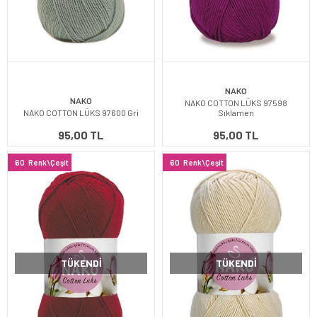
NAKO
NAKO
NAKO COTTON LÜKS 97598
NAKO COTTON LÜKS 97600 Gri
Sıklamen
95,00 TL
95,00 TL
60
Renk\Çeşit
60
Renk\Çeşit
TÜKENDI
TÜKENDI