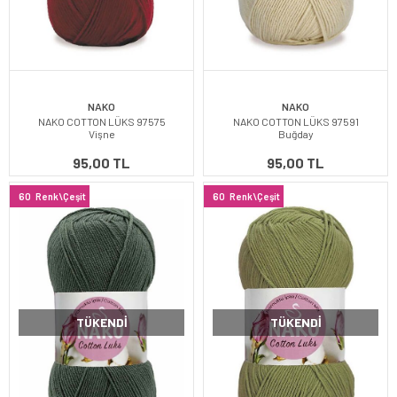
NAKO
NAKO
NAKO COTTON LÜKS 97575
NAKO COTTON LÜKS 97591
Vişne
Buğday
95,00 TL
95,00 TL
60
Renk\Çeşit
60
Renk\Çeşit
TÜKENDI
TÜKENDI