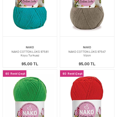
NAKO
NAKO
NAKO COTTON LÜKS 97581
NAKO COTTON LÜKS 97547
Koyu Turkuaz
Vizon
95,00 TL
95,00 TL
60
Renk\Çeşit
60
Renk\Çeşit