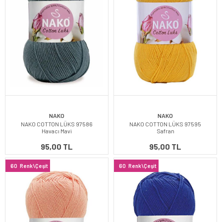
NAKO
NAKO
NAKO COTTON LÜKS 97586
NAKO COTTON LÜKS 97595
Havacı Mavi
Safran
95,00 TL
95,00 TL
60
Renk\Çeşit
60
Renk\Çeşit