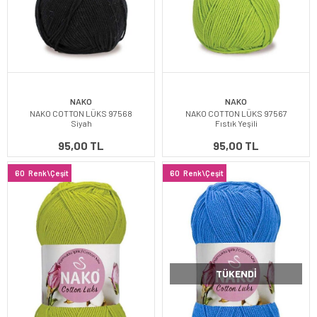
NAKO
NAKO
NAKO COTTON LÜKS 97568
NAKO COTTON LÜKS 97567
Siyah
Fıstık Yeşili
95,00 TL
95,00 TL
60
Renk\Çeşit
60
Renk\Çeşit
TÜKENDI