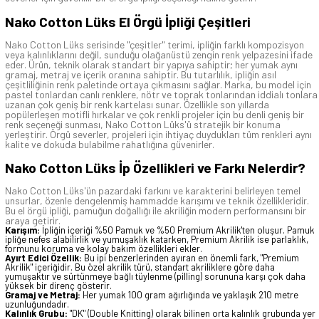
Nako Cotton Lüks El Örgü İpliği Çeşitleri
Nako Cotton Lüks serisinde "çeşitler" terimi, ipliğin farklı kompozisyon
veya kalınlıklarını değil, sunduğu olağanüstü zengin renk yelpazesini ifade
eder. Ürün, teknik olarak standart bir yapıya sahiptir; her yumak aynı
gramaj, metraj ve içerik oranına sahiptir. Bu tutarlılık, ipliğin asıl
çeşitliliğinin renk paletinde ortaya çıkmasını sağlar. Marka, bu model için
pastel tonlardan canlı renklere, nötr ve toprak tonlarından iddialı tonlara
uzanan çok geniş bir renk kartelası sunar. Özellikle son yıllarda
popülerleşen motifli hırkalar ve çok renkli projeler için bu denli geniş bir
renk seçeneği sunması, Nako Cotton Lüks'ü stratejik bir konuma
yerleştirir. Örgü severler, projeleri için ihtiyaç duydukları tüm renkleri aynı
kalite ve dokuda bulabilme rahatlığına güvenirler.
Nako Cotton Lüks İp Özellikleri ve Farkı Nelerdir?
Nako Cotton Lüks'ün pazardaki farkını ve karakterini belirleyen temel
unsurlar, özenle dengelenmiş hammadde karışımı ve teknik özellikleridir.
Bu el örgü ipliği, pamuğun doğallığı ile akriliğin modern performansını bir
araya getirir.
Karışım:
İpliğin içeriği %50 Pamuk ve %50 Premium Akrilik'ten oluşur. Pamuk
ipliğe nefes alabilirlik ve yumuşaklık katarken, Premium Akrilik ise parlaklık,
formunu koruma ve kolay bakım özellikleri ekler.
Ayırt Edici Özellik:
Bu ipi benzerlerinden ayıran en önemli fark, "Premium
Akrilik" içeriğidir. Bu özel akrilik türü, standart akriliklere göre daha
yumuşaktır ve sürtünmeye bağlı tüylenme (pilling) sorununa karşı çok daha
yüksek bir direnç gösterir.
Gramaj ve Metraj:
Her yumak 100 gram ağırlığında ve yaklaşık 210 metre
uzunluğundadır.
Kalınlık Grubu:
"DK" (Double Knitting) olarak bilinen orta kalınlık grubunda yer