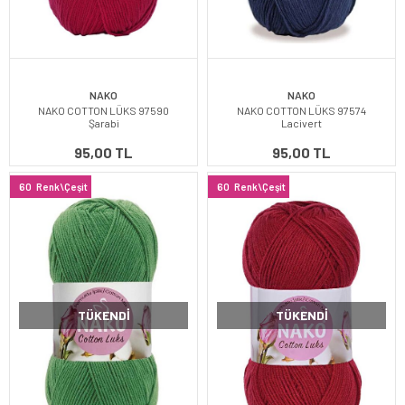
NAKO
NAKO
NAKO COTTON LÜKS 97590
NAKO COTTON LÜKS 97574
Şarabi
Lacivert
95,00 TL
95,00 TL
60
Renk\Çeşit
60
Renk\Çeşit
TÜKENDI
TÜKENDI