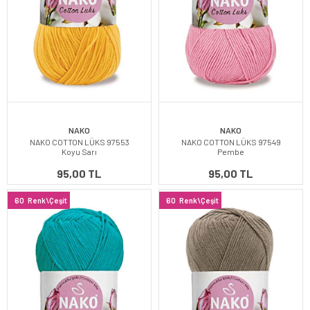
NAKO
NAKO
NAKO COTTON LÜKS 97553
NAKO COTTON LÜKS 97549
Koyu Sarı
Pembe
95,00 TL
95,00 TL
60
Renk\Çeşit
60
Renk\Çeşit