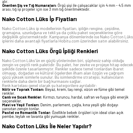
alır.
Önerilen Şiş ve Tığ Numaraları:
Örgü şişi ile çalışacaklar için 4 mm - 4.5 mm
arası, tığ işi projeler için ise 3 mm tığ önerilmektedir.
Nako Cotton Lüks İp Fiyatları
Nako Cotton Lüks ip modellerinin fiyatları, ipliğin rengine, çeşidine,
gramajına, uzunluğuna ve tekli ya da çoklu paket seçeneklerine göre
değişiklik göstermektedir. Kampanya dönemlerinde ise Nako Cotton Lüks
iplerini daha avantajlı fiyatlarla Hobitu.com üzerinden satın alabilirsiniz.
Nako Cotton Lüks Örgü İpliği Renkleri
Nako Cotton Lüks'ün en güçlü yönlerinden biri, şüphesiz sahip olduğu
zengin ve çeşitli renk paletidir. Bu palet, her zevke ve projeye hitap edecek
şekilde özenle tasarlanmıştır. Renkler sadece temel tonlardan ibaret
olmayıp, doğadan ve kültürel ögelerden ilham alan özgün ve çağrışım
gücü yüksek isimlerle sunulur. Bu isimlendirme stratejisi, kullanıcıların
renklerle daha derin bir bağ kurmasını sağlar.
Renk kartelası genel olarak şu kategorilere ayrılabilir:
Nötr ve Toprak Tonları:
Beyaz, krem, taş rengi, vizon ve füme gibi temel
renkler.
Canlı ve Sıcak Renkler:
Kırmızı, turuncu, hardal, safran ve fuşya gibi enerjik
seçenekler.
Mavi ve Yeşil Tonları:
Denim, parlement, çağla, kına yeşili gibi doğayı
yansıtan zengin tonlar.
Pastel ve Romantik Tonlar:
Özellikle bebek örgüleri için ideal olan açık
pembe, leylak ve lavanta gibi yumuşak renkler.
Nako Cotton Lüks İle Neler Yapılır?