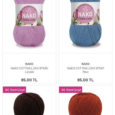
NAKO
NAKO
NAKO COTTON LÜKS 97585
NAKO COTTON LÜKS 97587
Leylak
Mavi
95,00 TL
95,00 TL
60
Renk\Çeşit
60
Renk\Çeşit