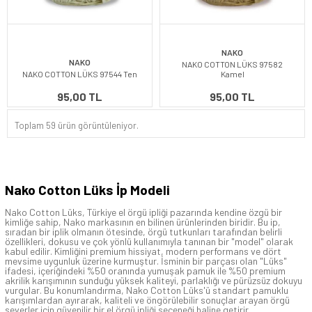
NAKO
NAKO
NAKO COTTON LÜKS 97582
NAKO COTTON LÜKS 97544 Ten
Kamel
95,00 TL
95,00 TL
Toplam 59 ürün görüntüleniyor.
Nako Cotton Lüks İp Modeli
Nako Cotton Lüks, Türkiye el örgü ipliği pazarında kendine özgü bir
kimliğe sahip, Nako markasının en bilinen ürünlerinden biridir. Bu ip,
sıradan bir iplik olmanın ötesinde, örgü tutkunları tarafından belirli
özellikleri, dokusu ve çok yönlü kullanımıyla tanınan bir "model" olarak
kabul edilir. Kimliğini premium hissiyat, modern performans ve dört
mevsime uygunluk üzerine kurmuştur. İsminin bir parçası olan "Lüks"
ifadesi, içeriğindeki %50 oranında yumuşak pamuk ile %50 premium
akrilik karışımının sunduğu yüksek kaliteyi, parlaklığı ve pürüzsüz dokuyu
vurgular. Bu konumlandırma, Nako Cotton Lüks'ü standart pamuklu
karışımlardan ayırarak, kaliteli ve öngörülebilir sonuçlar arayan örgü
severler için güvenilir bir el örgü ipliği seçeneği haline getirir.