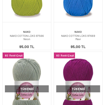
NAKO
NAKO
NAKO COTTON LÜKS 97566
NAKO COTTON LÜKS 97669
Neon
Mavi
95,00 TL
95,00 TL
60
Renk\Çeşit
60
Renk\Çeşit
TÜKENDI
TÜKENDI